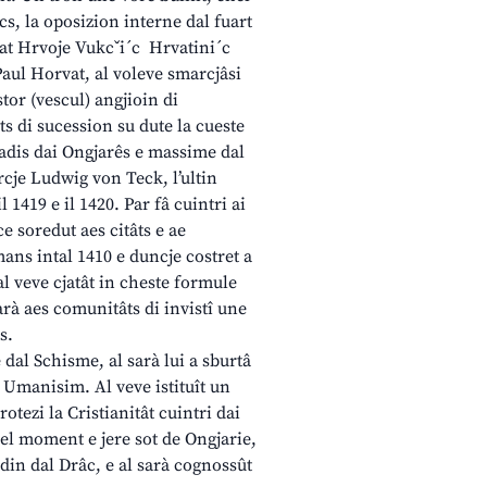
rcs, la oposizion interne dal fuart
avuat Hrvoje Vukcˇi´c Hrvatini´c
Paul Horvat, al voleve smarcjâsi
tor (vescul) angjioin di
its di sucession su dute la cueste
nadis dai Ongjarês e massime dal
arcje Ludwig von Teck, l’ultin
 1419 e il 1420. Par fâ cuintri ai
ce soredut aes citâts e ae
ans intal 1410 e duncje costret a
al veve cjatât in cheste formule
rà aes comunitâts di invistî une
s.
dal Schisme, al sarà lui a sburtâ
l Umanisim. Al veve istituît un
otezi la Cristianitât cuintri dai
hel moment e jere sot de Ongjarie,
din dal Drâc, e al sarà cognossût