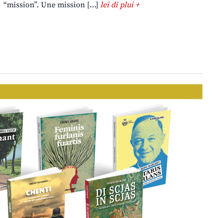
“mission”. Une mission […]
lei di plui +