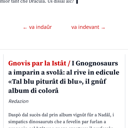
miôr tant che Dracula. Us disial alc? ❚
← va indaûr
va indevant →
Gnovis par la Istât /
I Gnognosaurs
a imparin a svolâ: al rive in edicule
«Tal blu piturât di blu», il gnûf
album di colorâ
Redazion
Daspò dal sucès dal prin album vignût fûr a Nadâl, i
simpatics dinosauruts che a fevelin par furlan a