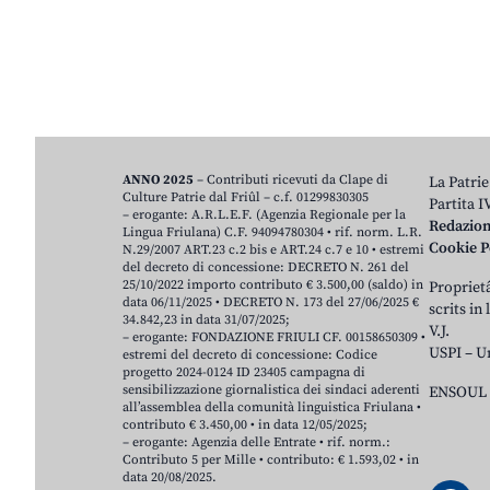
ANNO 2025
– Contributi ricevuti da Clape di
La Patrie
Culture Patrie dal Friûl – c.f. 01299830305
Partita 
– erogante: A.R.L.E.F. (Agenzia Regionale per la
Redazio
Lingua Friulana) C.F. 94094780304 • rif. norm. L.R.
Cookie P
N.29/2007 ART.23 c.2 bis e ART.24 c.7 e 10 • estremi
del decreto di concessione: DECRETO N. 261 del
25/10/2022 importo contributo € 3.500,00 (saldo) in
Proprietâ
data 06/11/2025 • DECRETO N. 173 del 27/06/2025 €
scrits in
34.842,23 in data 31/07/2025;
V.J.
– erogante: FONDAZIONE FRIULI CF. 00158650309 •
USPI – U
estremi del decreto di concessione: Codice
progetto 2024-0124 ID 23405 campagna di
sensibilizzazione giornalistica dei sindaci aderenti
ENSOUL 
all’assemblea della comunità linguistica Friulana •
contributo € 3.450,00 • in data 12/05/2025;
– erogante: Agenzia delle Entrate • rif. norm.:
Contributo 5 per Mille • contributo: € 1.593,02 • in
data 20/08/2025.