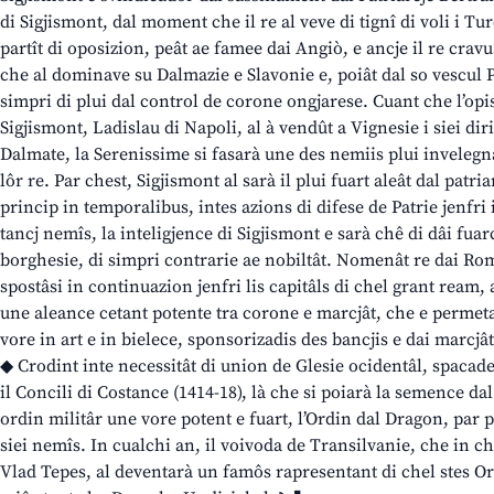
di Sigjismont, dal moment che il re al veve di tignî di voli i Tu
partît di oposizion, peât ae famee dai Angiò, e ancje il re cr
che al dominave su Dalmazie e Slavonie e, poiât dal so vescul 
simpri di plui dal control de corone ongjarese. Cuant che l’opis
Sigjismont, Ladislau di Napoli, al à vendût a Vignesie i siei dir
Dalmate, la Serenissime si fasarà une des nemiis plui inveleg
lôr re. Par chest, Sigjismont al sarà il plui fuart aleât dal patri
princip in temporalibus, intes azions di difese de Patrie jenfri il
tancj nemîs, la inteligjence di Sigjismont e sarà chê di dâi fuar
borghesie, di simpri contrarie ae nobiltât. Nomenât re dai Rom
spostâsi in continuazion jenfri lis capitâls di chel grant ream, 
une aleance cetant potente tra corone e marcjât, che e permeta
vore in art e in bielece, sponsorizadis des bancjis e dai marcjât
◆ Crodint inte necessitât di union de Glesie ocidentâl, spacade 
il Concili di Costance (1414-18), là che si poiarà la semence da
ordin militâr une vore potent e fuart, l’Ordin dal Dragon, par pr
siei nemîs. In cualchi an, il voivoda de Transilvanie, che in c
Vlad Tepes, al deventarà un famôs rapresentant di chel stes Or