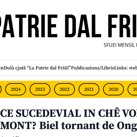
SFUEI MENSÎL FU
in
Dulà cjatâ “La Patrie dal Friûl”
Publicazions/Libris
Links: web
2024
2023
2022
2021
2020
2
CE SUCEDEVIAL IN CHÊ VO
MONT? Biel tornant de Ong