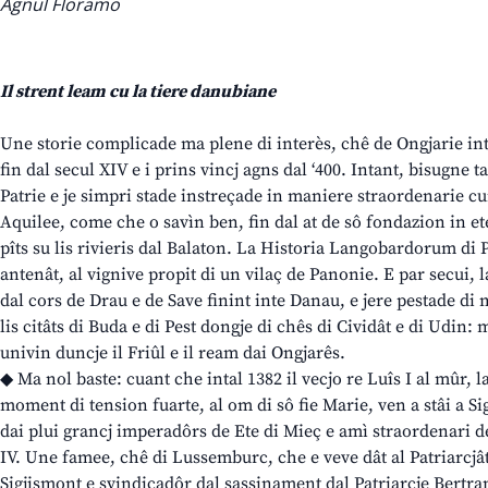
Agnul Floramo
Il strent leam cu la tiere danubiane
Une storie complicade ma plene di interès, chê de Ongjarie inta
fin dal secul XIV e i prins vincj agns dal ‘400. Intant, bisugne t
Patrie e je simpri stade instreçade in maniere straordenarie cu
Aquilee, come che o savìn ben, fin dal at de sô fondazion in ete
pîts su lis rivieris dal Balaton. La Historia Langobardorum di 
antenât, al vignive propit di un vilaç de Panonie. E par secui, 
dal cors de Drau e de Save finint inte Danau, e jere pestade di
lis citâts di Buda e di Pest dongje di chês di Cividât e di Udin: 
univin duncje il Friûl e il ream dai Ongjarês.
◆ Ma nol baste: cuant che intal 1382 il vecjo re Luîs I al mûr, 
moment di tension fuarte, al om di sô fie Marie, ven a stâi a S
dai plui grancj imperadôrs de Ete di Mieç e amì straordenari de 
IV. Une famee, chê di Lussemburc, che e veve dât al Patriarcjât
Sigjismont e svindicadôr dal sassinament dal Patriarcje Bertra