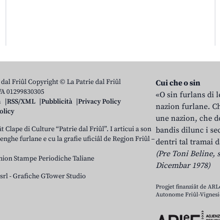
 dal Friûl Copyright © La Patrie dal Friûl
Cui che o sin
IVA 01299830305
«O sin furlans di 
n
RSS/XML
Pubblicità
Privacy Policy
nazion furlane. Ch
olicy
une nazion, che do
t Clape di Culture “Patrie dal Friûl”. I articui a son
bandis dilunc i se
 lenghe furlane e cu la grafie uficiâl de Regjon Friûl –
dentri tal tramai d
(Pre Toni Beline, s
nion Stampe Periodiche Taliane
Dicembar 1978)
srl
-
Grafiche GTower Studio
Progjet finanziât de AR
Autonome Friûl-Vignesie