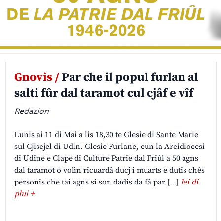
Gnovis /
Par che il popul furlan al
salti fûr dal taramot cul cjâf e vîf
Redazion
Lunis ai 11 di Mai a lis 18,30 te Glesie di Sante Marie
sul Cjiscjel di Udin. Glesie Furlane, cun la Arcidiocesi
di Udine e Clape di Culture Patrie dal Friûl a 50 agns
dal taramot o volìn ricuardâ ducj i muarts e dutis chês
personis che tai agns si son dadis da fâ par […]
lei di
plui +