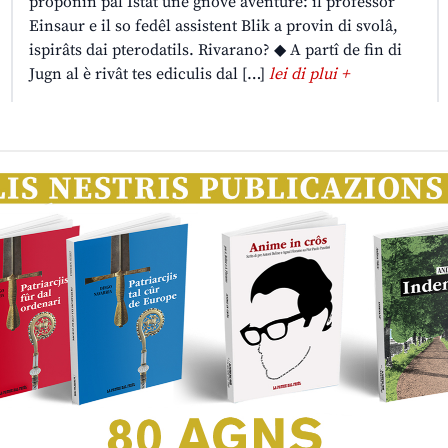
proponin pal Istât une gnove aventure: il professôr
Einsaur e il so fedêl assistent Blik a provin di svolâ,
ispirâts dai pterodatils. Rivarano? ◆ A partî de fin di
Jugn al è rivât tes ediculis dal […]
lei di plui +