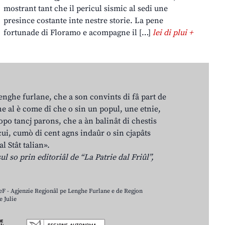
mostrant tant che il pericul sismic al sedi une
presince costante inte nestre storie. La pene
fortunade di Floramo e acompagne il […]
lei di plui +
lenghe furlane, che a son convints di fâ part de
e al è come dî che o sin un popul, une etnie,
po tancj parons, che a àn balinât di chestis
cui, cumò di cent agns indaûr o sin cjapâts
al Stât talian».
ul so prin editoriâl de “La Patrie dal Friûl”,
LeF - Agjenzie Regjonâl pe Lenghe Furlane e de Regjon
 Julie