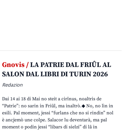
Gnovis /
LA PATRIE DAL FRIÛL AL
SALON DAL LIBRI DI TURIN 2026
Redazion
Dai 14 ai 18 di Mai no steit a cirînus, noaltris de
“Patrie”: no sarin in Friûl, ma inaltrò.◆ No, no lìn in
esili. Pal moment, jessi “furlans che no si rindin” nol
è ancjemò une colpe. Salacor lu deventarà, ma pal
moment o podin jessi “libars di sielzi” di lâ in