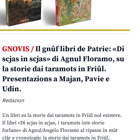
GNOVIS /
Il gnûf libri de Patrie: «Di
scjas in scjas» di Agnul Floramo, su
la storie dai taramots in Friûl.
Presentazions a Majan, Pavie e
Udin.
Redazion
Un libri su la storie dai taramots in Friûl nol esisteve.
Il libri «Di scjas in scjas, i taramots inte storie
furlane» di Agnul/Angelo Floramo al ripasse in mût
clâr e cronologjic la storie dai taramots in Friûl,