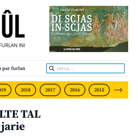
RLAN INDIPENDENT • INDEPENDENT FRIULIAN MONTHLY • 
Cerca:
 par furlan
019
2018
2017
2016
2015
2014
LTE TAL
jarie