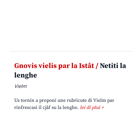
Gnovis vielis par la Istât /
Netiti la
lenghe
Vielm
Us tornin a proponi une rubricute di Vielm par
rinfrescasi il cjâf su la lenghe.
lei di plui +