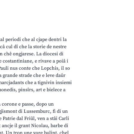
l periodi che al cjape dentri la
acâ cul dî che la storie de nestre
n chê ongjarese. La diocesi di
 costantiniane, e rivave a poiâ i
Pauli nus conte che Lopchis, il so
la grande strade che e leve daûr
 marcjadants che a tignivin insiemi
monedis, pinsîrs, art e bielece a
la corone e passe, dopo un
igjismont di Lussemburc, fi di un
Patrie dal Friûl, ven a stâi Carli
 ancje il grant Nicolau, barbe di
nt. Un tron une vore bulint, chel