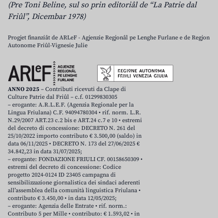
(Pre Toni Beline, sul so prin editoriâl de “La Patrie dal
Friûl”, Dicembar 1978)
Progjet finanziât de ARLeF - Agjenzie Regjonâl pe Lenghe Furlane e de Regjon
Autonome Friûl-Vignesie Julie
ANNO 2025
– Contributi ricevuti da Clape di
Culture Patrie dal Friûl – c.f. 01299830305
– erogante: A.R.L.E.F. (Agenzia Regionale per la
Lingua Friulana) C.F. 94094780304 • rif. norm. L.R.
N.29/2007 ART.23 c.2 bis e ART.24 c.7 e 10 • estremi
del decreto di concessione: DECRETO N. 261 del
25/10/2022 importo contributo € 3.500,00 (saldo) in
data 06/11/2025 • DECRETO N. 173 del 27/06/2025 €
34.842,23 in data 31/07/2025;
– erogante: FONDAZIONE FRIULI CF. 00158650309 •
estremi del decreto di concessione: Codice
progetto 2024-0124 ID 23405 campagna di
sensibilizzazione giornalistica dei sindaci aderenti
all’assemblea della comunità linguistica Friulana •
contributo € 3.450,00 • in data 12/05/2025;
– erogante: Agenzia delle Entrate • rif. norm.:
Contributo 5 per Mille • contributo: € 1.593,02 • in