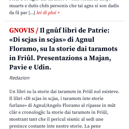
muarts e dutis chês personis che tai agns si son dadis
da fâ par […]
lei di plui +
GNOVIS /
Il gnûf libri de Patrie:
«Di scjas in scjas» di Agnul
Floramo, su la storie dai taramots
in Friûl. Presentazions a Majan,
Pavie e Udin.
Redazion
Un libri su la storie dai taramots in Friûl nol esisteve.
Il libri «Di scjas in scjas, i taramots inte storie
furlane» di Agnul/Angelo Floramo al ripasse in mût
clâr e cronologjic la storie dai taramots in Friûl,
mostrant tant che il pericul sismic al sedi une
presince costante inte nestre storie. La pene