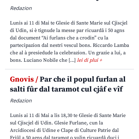
Redazion
Lunis ai 11 di Mai te Glesie di Sante Marie sul Cjiscjel
di Udin, si è tignude la messe par ricuardâ i 50 agns
dal document “Ai furlans che a crodin” cu la
partecipazion dal nestri vescul bons. Riccardo Lamba
che al à presiedude la celebrazion. Un grazie a lui, a
bons. Luciano Nobile che […]
lei di plui +
Gnovis /
Par che il popul furlan al
salti fûr dal taramot cul cjâf e vîf
Redazion
Lunis ai 11 di Mai a lis 18,30 te Glesie di Sante Marie
sul Cjiscjel di Udin. Glesie Furlane, cun la
Arcidiocesi di Udine e Clape di Culture Patrie dal
Friûl a 50 agns dal taramot o volìn ricuardâ ducj i