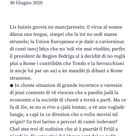
30 Giugno 2020
Lis buinis gnovis no mancjaressin: il virus al somee
dânus une tregue, simpri che la int no sedi masse
strunele; la Union Europeane e je daûr a cuvierzinus
di cussì tancj bêçs che no ‘ndi vìn mai viodûts; parfin
il president de Regjon Fedriga al à decidût di no reglâ
plui a Rome i contribûts che Tondo e la Serracchiani
(e ancje lui par un an) a àn mandât jù dibant a Rome
strassone.
◆ In cheste situazion di grande incertece o varessin
di jessi contents di vê risorsis che a puedin judâ la
economie e la societât di chenti a tornâ a partî. Ma ce
fa di lôr, se no si rive a cjalâ lontan, a vê une voglade
lungje, a capî in ce direzion che o volìn movisi tal
avigni? Ce troi larino a percori di cumò indevant?
Chel stes troi di sudizion che al à puartât il Friûl a