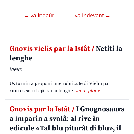
← va indaûr
va indevant →
Gnovis vielis par la Istât /
Netiti la
lenghe
Vielm
Us tornin a proponi une rubricute di Vielm par
rinfrescasi il cjâf su la lenghe.
lei di plui +
Gnovis par la Istât /
I Gnognosaurs
a imparin a svolâ: al rive in
edicule «Tal blu piturât di blu», il