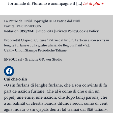
fortunade di Floramo e acompagne il […]
lei di plui +
La Patrie dal Friûl Copyright © La Patrie dal Friûl
Partita IVA 01299830305
Redazion
RSS/XML
Pubblicità
Privacy Policy
Cookie Policy
Proprietât Clape di Culture “Patrie dal Friûl”. I articui a son scrits in
lenghe furlane e cu la grafie uficiâl de Regjon Friûl – V.J.
USPI – Union Stampe Periodiche Taliane
ENSOUL srl
-
Grafiche GTower Studio
Cui che o sin
«O sin furlans di lenghe furlane, che a son convints di fâ
part de nazion furlane. Che al è come dî che o sin un
popul, une etnie, une nazion, che dopo tancj parons, che
a àn balinât di chestis bandis dilunc i secui, cumò di cent
agns indaûr o sin cjapâts dentri tal tramai dal Stât talian».