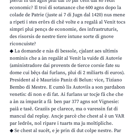
pierdi in dîs agns plui dal 10 par cent dal so redit
economic? Il troi di sotanance che 600 agns dopo la
colade de Patrie (juste ai 7 di Jugn dal 1420) nus mene
a ripeti i stes erôrs di chê volte e a regalâ al Venit tocs
simpri plui pençs de economie, des infrastruturis,
des risorsis de nestre tiere intune sorte di gnove
riconcuiste?
◆ La domande e nàs di bessole, cjalant aes ultimis
nominis che a àn regalât al Venit la vuide di Autovie
(aministradore dai provents de tierce corsie fate su
dome cui bêçs dai furlans, plui di 2 miliarts di euros).
President al è Maurizio Paniz di Belun: vice, Tiziano
Bembo di Mestre. E cumò lis Autoviis a son pardabon
venetis: di non e di fat. Ai furlans ur tocje fâ che che
a àn za imparât a fâ ben par 377 agns sot Vignesie:
paiâ e tasê. Graziis pe clarece, ma o varessin fat di
mancul dal replay. Ancje parcè che chest al è un VAR
par ledrôs, nol ripare i tuarts ma ju moltipliche.
◆ Se chest al sucêt, e je prin di dut colpe nestre. Par