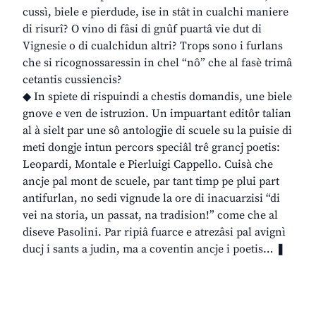
cussì, biele e pierdude, ise in stât in cualchi maniere
di risurî? O vino di fâsi di gnûf puartâ vie dut di
Vignesie o di cualchidun altri? Trops sono i furlans
che si ricognossaressin in chel “nô” che al fasè trimâ
cetantis cussiencis?
◆ In spiete di rispuindi a chestis domandis, une biele
gnove e ven de istruzion. Un impuartant editôr talian
al à sielt par une sô antologjie di scuele su la puisie di
meti dongje intun percors speciâl trê grancj poetis:
Leopardi, Montale e Pierluigi Cappello. Cuisà che
ancje pal mont de scuele, par tant timp pe plui part
antifurlan, no sedi vignude la ore di inacuarzisi “di
vei na storia, un passat, na tradision!” come che al
diseve Pasolini. Par ripiâ fuarce e atrezâsi pal avignì
ducj i sants a judin, ma a coventin ancje i poetis… ❚