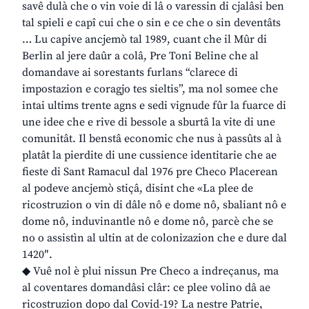
savê dulà che o vin voie di lâ o varessin di cjalâsi ben
tal spieli e capî cui che o sin e ce che o sin deventâts
… Lu capive ancjemò tal 1989, cuant che il Mûr di
Berlin al jere daûr a colâ, Pre Toni Beline che al
domandave ai sorestants furlans “clarece di
impostazion e coragjo tes sieltis”, ma nol somee che
intai ultims trente agns e sedi vignude fûr la fuarce di
une idee che e rive di bessole a sburtâ la vite di une
comunitât. Il benstâ economic che nus à passûts al à
platât la pierdite di une cussience identitarie che ae
fieste di Sant Ramacul dal 1976 pre Checo Placerean
al podeve ancjemò stiçâ, disint che «La plee de
ricostruzion o vin di dâle nô e dome nô, sbaliant nô e
dome nô, induvinantle nô e dome nô, parcè che se
no o assistìn al ultin at de colonizazion che e dure dal
1420″.
◆ Vuê nol è plui nissun Pre Checo a indreçanus, ma
al coventares domandâsi clâr: ce plee volino dâ ae
ricostruzion dopo dal Covid-19? La nestre Patrie,