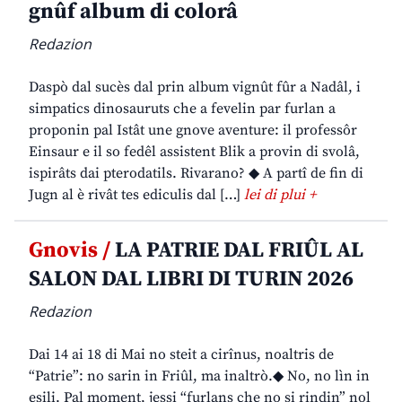
gnûf album di colorâ
Redazion
Daspò dal sucès dal prin album vignût fûr a Nadâl, i
simpatics dinosauruts che a fevelin par furlan a
proponin pal Istât une gnove aventure: il professôr
Einsaur e il so fedêl assistent Blik a provin di svolâ,
ispirâts dai pterodatils. Rivarano? ◆ A partî de fin di
Jugn al è rivât tes ediculis dal […]
lei di plui +
Gnovis /
LA PATRIE DAL FRIÛL AL
SALON DAL LIBRI DI TURIN 2026
Redazion
Dai 14 ai 18 di Mai no steit a cirînus, noaltris de
“Patrie”: no sarin in Friûl, ma inaltrò.◆ No, no lìn in
esili. Pal moment, jessi “furlans che no si rindin” nol