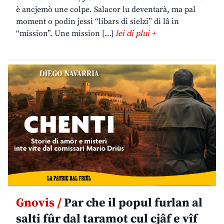
è ancjemò une colpe. Salacor lu deventarà, ma pal
moment o podin jessi “libars di sielzi” di lâ in
“mission”. Une mission […]
lei di plui +
Gnovis /
Par che il popul furlan al
salti fûr dal taramot cul cjâf e vîf