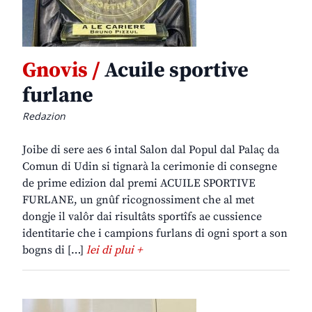
Gnovis /
Acuile sportive
furlane
Redazion
Joibe di sere aes 6 intal Salon dal Popul dal Palaç da
Comun di Udin si tignarà la cerimonie di consegne
de prime edizion dal premi ACUILE SPORTIVE
FURLANE, un gnûf ricognossiment che al met
dongje il valôr dai risultâts sportîfs ae cussience
identitarie che i campions furlans di ogni sport a son
bogns di […]
lei di plui +