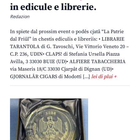
in edicule e librerie.
Redazion
In spiete dal prossim event o podês cjatâ “La Patrie
dal Friûl” in chestis ediculis e libreriis: • LIBRARIE
TARANTOLA di G. Tavoschi, Vie Vittorio Veneto 20 –
C.P. 236, UDIN• CLAPS! di Stefania Ursella Piazza
Avilla, 3 33030 BUIE (UD)• ALFIERE TABACCHERIA
via Maseris 18/C 33030 Cjarpât di Dignan (UD)•
GJORNALÂR CIGARS di Modotti […]
lei di plui +