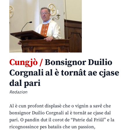
Cungjò /
Bonsignor Duilio
Corgnali al è tornât ae cjase
dal pari
Redazion
Al è cun profont displasè che o vignìn a savê che
bonsignor Duilio Corgnali al è tornât ae cjase dal
pari. O pandin dut il corot de “Patrie dal Friûl” e la
ricognossince pes bataiis che un passion,