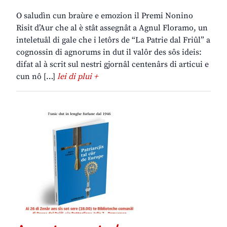
O saludìn cun braùre e emozion il Premi Nonino
Risit d’Aur che al è stât assegnât a Agnul Floramo, un
inteletuâl di gale che i letôrs de “La Patrie dal Friûl” a
cognossin di agnorums in dut il valôr des sôs ideis:
difat al à scrit sul nestri gjornâl centenârs di articui e
cun nô […]
lei di plui +