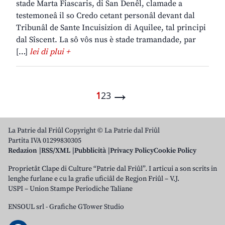
stade Marta Fiascaris, di San Denêl, clamade a
testemoneâ il so Credo cetant personâl devant dal
Tribunâl de Sante Incuisizion di Aquilee, tal principi
dal Sîscent. La sô vôs nus è stade tramandade, par
[…]
lei di plui +
→
1
2
3
La Patrie dal Friûl Copyright © La Patrie dal Friûl
Partita IVA 01299830305
Redazion
RSS/XML
Pubblicità
Privacy Policy
Cookie Policy
Proprietât Clape di Culture “Patrie dal Friûl”. I articui a son scrits in
lenghe furlane e cu la grafie uficiâl de Regjon Friûl – V.J.
USPI – Union Stampe Periodiche Taliane
ENSOUL srl
-
Grafiche GTower Studio