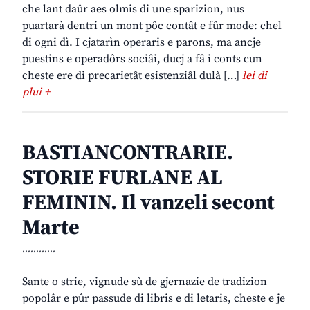
che lant daûr aes olmis di une sparizion, nus
puartarà dentri un mont pôc contât e fûr mode: chel
di ogni dì. I cjatarìn operaris e parons, ma ancje
puestins e operadôrs sociâi, ducj a fâ i conts cun
cheste ere di precarietât esistenziâl dulà […]
lei di
plui +
BASTIANCONTRARIE.
STORIE FURLANE AL
FEMININ. Il vanzeli secont
Marte
............
Sante o strie, vignude sù de gjernazie de tradizion
popolâr e pûr passude di libris e di letaris, cheste e je