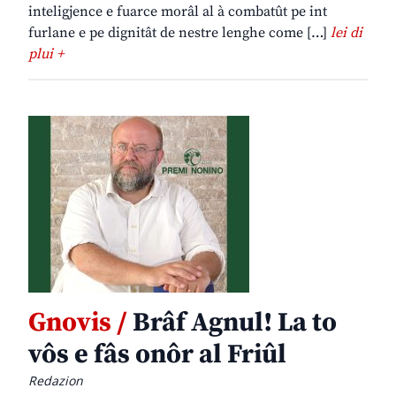
inteligjence e fuarce morâl al à combatût pe int
furlane e pe dignitât de nestre lenghe come […]
lei di
plui +
Gnovis /
Brâf Agnul! La to
vôs e fâs onôr al Friûl
Redazion