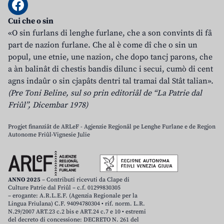
Cui che o sin
«O sin furlans di lenghe furlane, che a son convints di fâ
part de nazion furlane. Che al è come dî che o sin un
popul, une etnie, une nazion, che dopo tancj parons, che
a àn balinât di chestis bandis dilunc i secui, cumò di cent
agns indaûr o sin cjapâts dentri tal tramai dal Stât talian».
(Pre Toni Beline, sul so prin editoriâl de “La Patrie dal
Friûl”, Dicembar 1978)
Progjet finanziât de ARLeF - Agjenzie Regjonâl pe Lenghe Furlane e de Regjon
Autonome Friûl-Vignesie Julie
ANNO 2025
– Contributi ricevuti da Clape di
Culture Patrie dal Friûl – c.f. 01299830305
– erogante: A.R.L.E.F. (Agenzia Regionale per la
Lingua Friulana) C.F. 94094780304 • rif. norm. L.R.
N.29/2007 ART.23 c.2 bis e ART.24 c.7 e 10 • estremi
del decreto di concessione: DECRETO N. 261 del