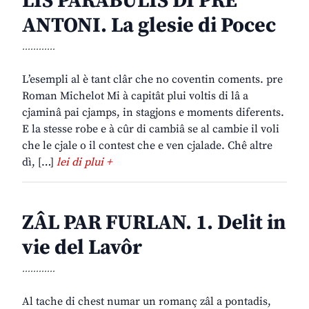
LIS PARABULIS DI PRE
ANTONI. La glesie di Pocec
............
L’esempli al è tant clâr che no coventin coments. pre
Roman Michelot Mi à capitât plui voltis di lâ a
cjaminâ pai cjamps, in stagjons e moments diferents.
E la stesse robe e à cûr di cambiâ se al cambie il voli
che le cjale o il contest che e ven cjalade. Chê altre
dì, […]
lei di plui +
ZÂL PAR FURLAN. 1. Delit in
vie del Lavôr
............
Al tache di chest numar un romanç zâl a pontadis,