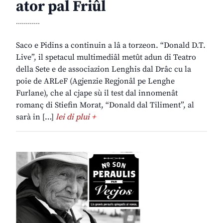
ator pal Friûl
............
Saco e Pidins a continuin a lâ a torzeon. “Donald D.T.
Live”, il spetacul multimediâl metût adun di Teatro
della Sete e de associazion Lenghis dal Drâc cu la
poie de ARLeF (Agjenzie Regjonâl pe Lenghe
Furlane), che al cjape sù il test dal innomenât
romanç di Stiefin Morat, “Donald dal Tiliment”, al
sarà in […]
lei di plui +