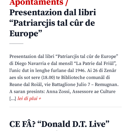
Apontaments /
Presentazion dal libri
“Patriarcjis tal cûr de
Europe”
............
Presentazion dal libri “Patriarcjis tal cûr de Europe”
di Diego Navarria e dal mensîl “La Patrie dal Friûl”,
l’unic dut in lenghe furlane dal 1946. Ai 26 di Zenâr
aes sîs sot sere (18.00) te Biblioteche comunâl di
Reane dal Roiâl, vie Battaglione Julio 7 – Remugnan.
A saran presints: Anna Zossi, Assessore ae Culture
[…]
lei di plui +
CE FÂ? “Donald D.T. Live”