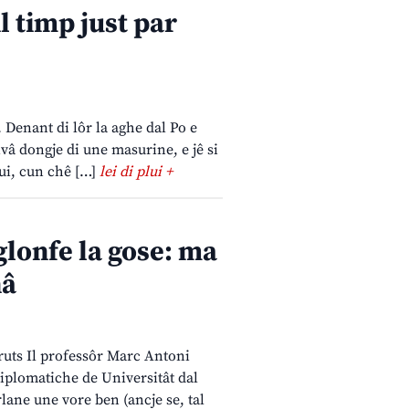
l timp just par
 Denant di lôr la aghe dal Po e
ivâ dongje di une masurine, e jê si
lui, cun chê […]
lei di plui +
glonfe la gose: ma
nâ
bruts Il professôr Marc Antoni
 diplomatiche de Universitât dal
rlane une vore ben (ancje se, tal