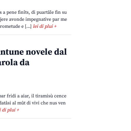
 a pene finîts, di puartâle fin su
 e jere avonde impegnative par me
mprometude e […]
lei di plui +
 intune novele dal
arola da
ar fridi a aiar, il tiramisù cence
adatâsi al mût di vivi che nus ven
i di plui +