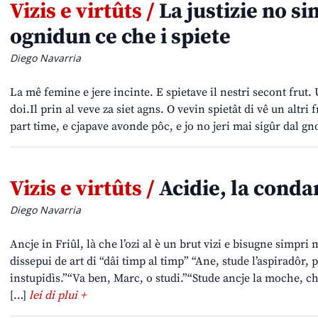
Vizis e virtûts /
La justizie no si
ognidun ce che i spiete
Diego Navarria
La mê femine e jere incinte. E spietave il nestri secont frut
doi.Il prin al veve za siet agns. O vevin spietât di vê un altri 
part time, e cjapave avonde pôc, e jo no jeri mai sigûr dal gn
Vizis e virtûts /
Acidie, la conda
Diego Navarria
Ancje in Friûl, là che l’ozi al è un brut vizi e bisugne simpri
dissepui de art di “dâi timp al timp” “Ane, stude l’aspiradôr, 
instupidìs.”“Va ben, Marc, o studi.”“Stude ancje la moche, che
[…]
lei di plui +