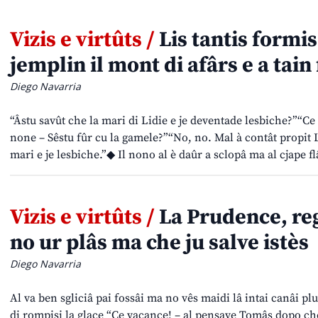
Vizis e virtûts /
Lis tantis formis
jemplin il mont di afârs e a tain 
Diego Navarria
“Âstu savût che la mari di Lidie e je deventade lesbiche?”“Ce 
none – Sêstu fûr cu la gamele?”“No, no. Mal à contât propit Lid
mari e je lesbiche.”◆ Il nono al è daûr a sclopâ ma al cjape fl
Vizis e virtûts /
La Prudence, reg
no ur plâs ma che ju salve istès
Diego Navarria
Al va ben sgliciâ pai fossâi ma no vês maidi lâ intai canâi pl
di rompisi la glace “Ce vacance! – al pensave Tomâs dopo che i