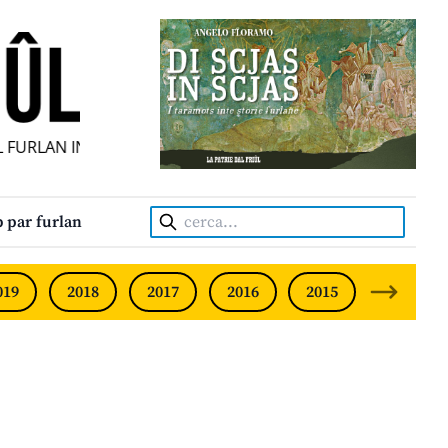
URLAN INDIPENDENT • INDEPENDENT FRIULIAN MONTHLY •
Cerca:
 par furlan
019
2018
2017
2016
2015
2014