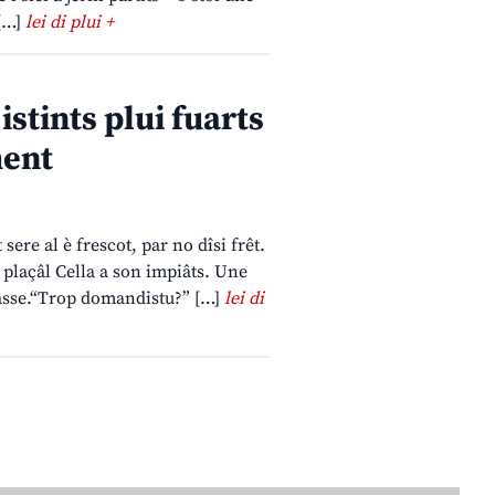
 […]
lei di plui +
istints plui fuarts
ment
ere al è frescot, par no dîsi frêt.
 plaçâl Cella a son impiâts. Une
sbasse.“Trop domandistu?” […]
lei di