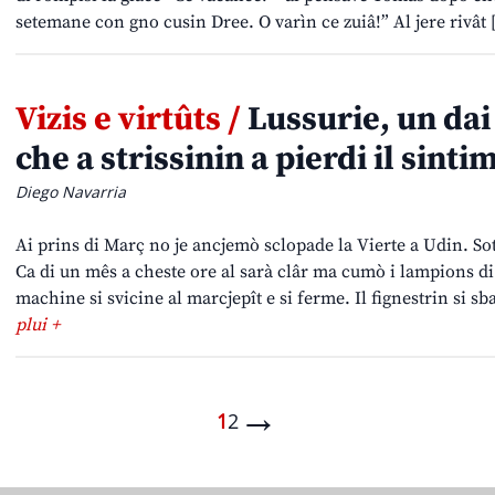
setemane con gno cusin Dree. O varìn ce zuiâ!” Al jere rivât
Vizis e virtûts /
Lussurie, un dai 
che a strissinin a pierdi il sinti
Diego Navarria
Ai prins di Març no je ancjemò sclopade la Vierte a Udin. Sot s
Ca di un mês a cheste ore al sarà clâr ma cumò i lampions di
machine si svicine al marcjepît e si ferme. Il fignestrin si 
plui +
→
1
2