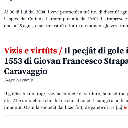
Ai 30 di Lui dal 2004. I vevi prometût a mê fie, di disenûf agns
la spice dal Colians, la mont plui alte dal Friûl. La imprese
che, a 48 agns, o soi inrusinît e fûr di alenament. Je vevi i
Vizis e virtûts /
Il pecjât di gole
1553 di Giovan Francesco Strap
Caravaggio
Diego Navarria
Il golôs che nol ingrasse, la cotolete di verdure, la machine p
ûfs. Al è un biel toc che dut ce che al tocje il mangjâ al à di 
imponût. O sin la societât dal lizêr fint, de galete di rîs […]
le