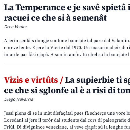
La Temperance e je savê spietâ i
racuei ce che si à semenât
Dree Venier
A jerin sentâts dongje suntune bancjute tal parc dal Valantin.
coreve lente. E jere la Vierte dal 1970. Un masurin al cîr di r
intarde par fâsi cjapâ. A son in amôr. In chel su la bancjute 
Vizis e virtûts /
La supierbie ti s
ce che si sglonfe al è a risi di to
Diego Navarria
Jessi plens di se in mût disfaçâtal pues fâ scherçs une vore 
Loredani al jere il terôr dai students dal cors di paleografie
Friûl. Di divignince veneziane, al veve cjapât sù la lenghe fu