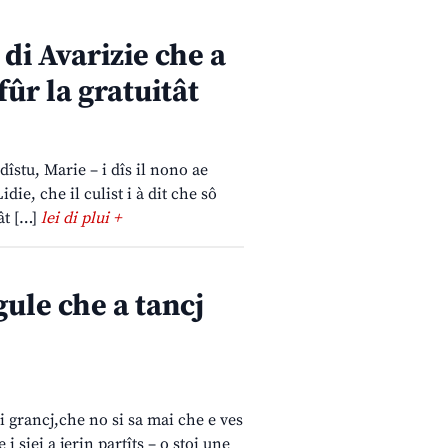
 di Avarizie che a
fûr la gratuitât
dîstu, Marie – i dîs il nono ae
ie, che il culist i à dit che sô
ât […]
lei di plui +
ule che a tancj
ui grancj,che no si sa mai che e ves
 siei a jerin partîts – o stoi une