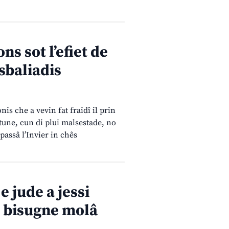
ns sot l’efiet de
sbaliadis
s che a vevin fat fraidî il prin
tune, cun di plui malsestade, no
passâ l’Invier in chês
e jude a jessi
o bisugne molâ