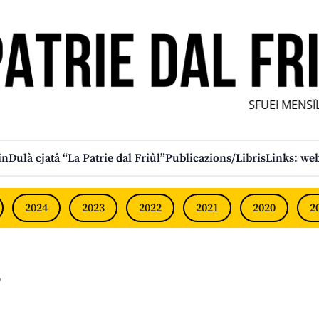
SFUEI MENSÎL F
in
Dulà cjatâ “La Patrie dal Friûl”
Publicazions/Libris
Links: web
2024
2023
2022
2021
2020
2
s