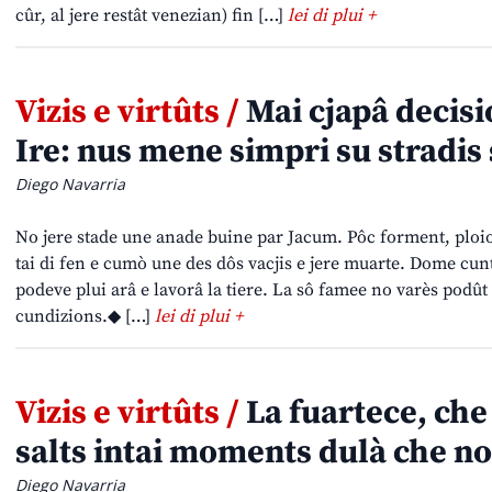
cûr, al jere restât venezian) fin […]
lei di plui +
Vizis e virtûts /
Mai cjapâ decisio
Ire: nus mene simpri su stradis 
Diego Navarria
No jere stade une anade buine par Jacum. Pôc forment, ploioni
tai di fen e cumò une des dôs vacjis e jere muarte. Dome cun
podeve plui arâ e lavorâ la tiere. La sô famee no varès podût 
cundizions.◆ […]
lei di plui +
Vizis e virtûts /
La fuartece, che 
salts intai moments dulà che n
Diego Navarria