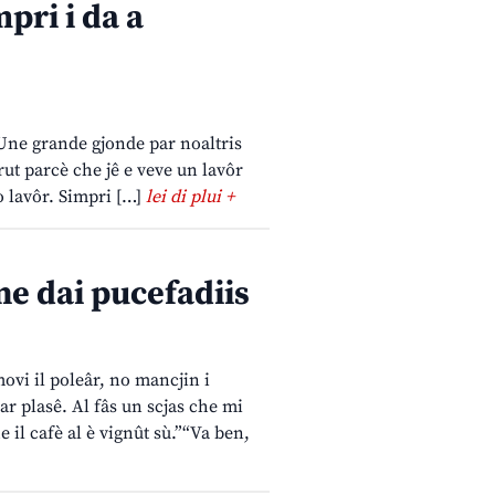
mpri i da a
. Une grande gjonde par noaltris
frut parcè che jê e veve un lavôr
o lavôr. Simpri […]
lei di plui +
ne dai pucefadiis
 movi il poleâr, no mancjin i
par plasê. Al fâs un scjas che mi
 il cafè al è vignût sù.”“Va ben,