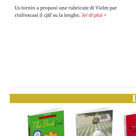
Us tornin a proponi une rubricute di Vielm par
rinfrescasi il cjâf su la lenghe.
lei di plui +