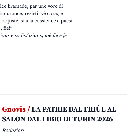
spice bramade, par une vore di
indurance, resisti, vê coraç e
obe juste, si à la cussience a puest
, fie!”
ions e sodisfazions, mê fie e je
Gnovis /
LA PATRIE DAL FRIÛL AL
SALON DAL LIBRI DI TURIN 2026
Redazion