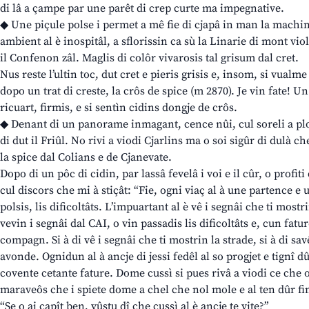
di lâ a çampe par une parêt di crep curte ma impegnative.
◆ Une piçule polse i permet a mê fie di cjapâ in man la machin
ambient al è inospitâl, a sflorissin ca sù la Linarie di mont vio
il Confenon zâl. Maglis di colôr vivarosis tal grisum dal cret.
Nus reste l’ultin toc, dut cret e pieris grisis e, insom, si vualm
dopo un trat di creste, la crôs de spice (m 2870). Je vin fate! Un
ricuart, firmis, e si sentìn cidins dongje de crôs.
◆ Denant di un panorame inmagant, cence nûi, cul soreli a plo
di dut il Friûl. No rivi a viodi Cjarlins ma o soi sigûr di dulà ch
la spice dal Colians e de Cjanevate.
Dopo di un pôc di cidin, par lassâ fevelâ i voi e il cûr, o profi
cul discors che mi à stiçât: “Fie, ogni viaç al à une partence e u
polsis, lis dificoltâts. L’impuartant al è vê i segnâi che ti most
vevin i segnâi dal CAI, o vin passadis lis dificoltâts e, cun fatur
compagn. Si à di vê i segnâi che ti mostrin la strade, si à di sav
avonde. Ognidun al à ancje di jessi fedêl al so progjet e tignî dûr
covente cetante fature. Dome cussì si pues rivâ a viodi ce che
maraveôs che i spiete dome a chel che nol mole e al ten dûr fin
“Se o ai capît ben, vûstu dî che cussì al è ancje te vite?”