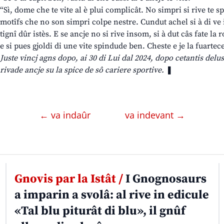
“Sì, dome che te vite al è plui complicât. No simpri si rive te 
motîfs che no son simpri colpe nestre. Cundut achel si à di ve 
tignî dûr istès. E se ancje no si rive insom, si à dut câs fate la r
e si pues gjoldi di une vite spindude ben. Cheste e je la fuartece
Juste vincj agns dopo, ai 30 di Lui dal 2024, dopo cetantis delus
rivade ancje su la spice de sô cariere sportive.
❚
← va indaûr
va indevant →
Gnovis par la Istât /
I Gnognosaurs
a imparin a svolâ: al rive in edicule
«Tal blu piturât di blu», il gnûf