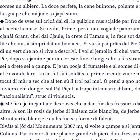
somee un albierc. La doce perfete, la cene buinone, polente e f
la sgnape che mi jude a cjapâ sium.
◆ Dopo de svee sul cricâ dal dì, la gulizion nus scjalde par front
al beche la muse. Si inviìn. Prime, però, une voglade panoramich
cjanâl Grant, chel dal Cjaule, la crete di Tamau e, in face sot d
lûc che nus à simpri dât un bon acet. Si va sù pai prâts dal Pic 
di un vert che no si rive a descrivi. I voi si jemplin di chel vert
Pic, dopo si cjamine par une creste fine e lungje che a fâs strani
sei a drete sei a çampe. E je un pocje di fumatele e al somee di 
al è avonde larc. Lu àn fat sù i soldâts te prime orende vuere
tocut di mûr a sec che al ten sù il troi pai mui. O pensi a gno n
Inviers achì dongje, sul Pal Piçul, a trope int muarte dibant, d
“nazionalisim”, struc di violencis.
◆ Mê fie e je incjantade des rosis che a dan fûr des fressuris da
altre. A son lis rosis de Jerbe di Balsem zale blancjite, de Jerbe
Minutuartie blancje e cu lis fueis a forme di falçut.
Rivâts al jôf dai Monuments (2307 m), si volte a çampe e si jentr
Colians. Par traviersâ une plache grande di piere dute fressurad