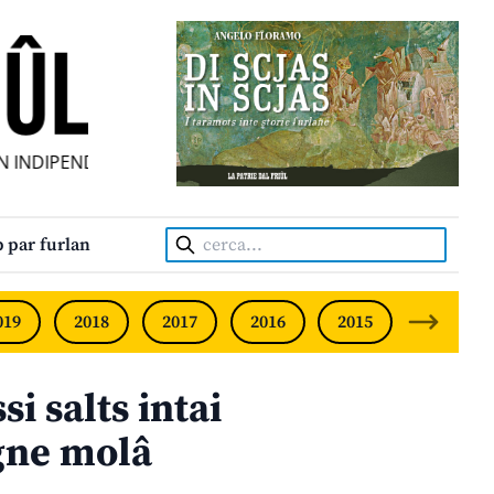
DIPENDENT • INDEPENDENT FRIULIAN MONTHLY • NEODVIS
Cerca:
 par furlan
019
2018
2017
2016
2015
2014
si salts intai
gne molâ