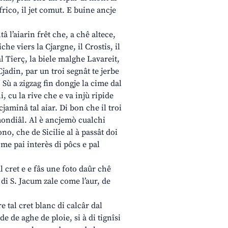
rico, il jet comut. E buine ancje
â l’aiarin frêt che, a chê altece,
e viers la Cjargne, il Crostis, il
al Tierç, la biele malghe Lavareit,
Cjadin, par un troi segnât te jerbe
. Sù a zigzag fin dongje la cime dal
, cu la rive che e va injù ripide
cjaminâ tal aiar. Di bon che il troi
 mondiâl. Al è ancjemò cualchi
ono, che de Sicilie al à passât doi
ome pai interès di pôcs e pal
l cret e e fâs une foto daûr chê
 di S. Jacum zale come l’aur, de
e tal cret blanc di calcâr dal
e de aghe de ploie, si à di tignîsi