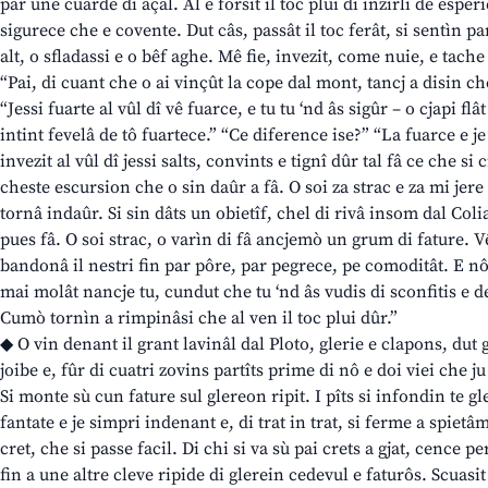
par une cuarde di açâl. Al è forsit il toc plui di inzirli de espe
sigurece che e covente. Dut câs, passât il toc ferât, si sentìn par
alt, o sfladassi e o bêf aghe. Mê fie, invezit, come nuie, e tache
“Pai, di cuant che o ai vinçût la cope dal mont, tancj a disin ch
“Jessi fuarte al vûl dî vê fuarce, e tu tu ‘nd âs sigûr – o cjapi fl
intint fevelâ de tô fuartece.” “Ce diference ise?” “La fuarce e je
invezit al vûl dî jessi salts, convints e tignî dûr tal fâ ce che si
cheste escursion che o sin daûr a fâ. O soi za strac e za mi jer
tornâ indaûr. Si sin dâts un obietîf, chel di rivâ insom dal Co
pues fâ. O soi strac, o varìn di fâ ancjemò un grum di fature. 
bandonâ il nestri fin par pôre, par pegrece, pe comoditât. E n
mai molât nancje tu, cundut che tu ‘nd âs vudis di sconfitis e de
Cumò tornìn a rimpinâsi che al ven il toc plui dûr.”
◆ O vin denant il grant lavinâl dal Ploto, glerie e clapons, dut g
joibe e, fûr di cuatri zovins partîts prime di nô e doi viei che j
Si monte sù cun fature sul glereon ripit. I pîts si infondin te gl
fantate e je simpri indenant e, di trat in trat, si ferme a spietâm
cret, che si passe facil. Di chi si va sù pai crets a gjat, cence pe
fin a une altre cleve ripide di glerein cedevul e faturôs. Scuasi