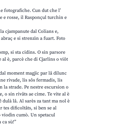
e fotografiche. Cun dut che l’
le e rosse, il Rasponçul turchin e
e la cjampanute dal Colians e,
 abraç e si strenzìn a fuart. Foto
mp, si sta cidins. O sin parsore
e al è, parcè che di Cjarlins o viôt
ti dal moment magjic par lâ dilunc
ne rivade, lis sôs fermadis, lis
rin la strade. Pe nestre escursion o
e, o sin rivâts ae cime. Te vite al è
ê dulà lâ. Al sarès za tant ma nol è
 tes dificoltâts, si ben se al
 o viodìn cumò. Un spetacul
 ca sù!”