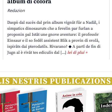
album di colorâ
Redazion
Daspò dal sucès dal prin album vignût fûr a Nadâl, i
simpatics dinosauruts che a fevelin par furlan a
proponin pal Istât une gnove aventure: il professôr
Einsaur e il so fedêl assistent Blik a provin di svolâ,
ispirâts dai pterodatils. Rivarano? ◆ A partî de fin di
Jugn al è rivât tes ediculis dal […]
lei di plui +