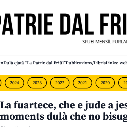
SFUEI MENSÎL FURLAN IN
in
Dulà cjatâ “La Patrie dal Friûl”
Publicazions/Libris
Links: web
2024
2023
2022
2021
2020
2
La fuartece, che e jude a jes
moments dulà che no bisu