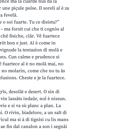
rience ma la cuarde nus da la
 une piçule polse. Il soreli al è za
 a fevelâ.
e o soi fuarte. Tu ce disistu?”
ât – ma forsit cui che ti cognòs al
 chê fisiche, clâr. Vê fuartece
 crôt bon e just. Al è come in
e vignude la tentazion di molâ e
lians. Cun calme e prudence si
Vê fuartece al è no molâ mai, no
ô no molarìn, come che no tu âs
lusions. Cheste e je la fuartece.
rîs, desolât e desert. O sin di
u vin lassâts indaûr, nol è nissun.
erie e si va sù planc a plan. La
i. O rivìn, biadelore, a un salt di
ricul ma si à di tignîsi cu lis mans
t ae fin dal canalon a son i segnâi