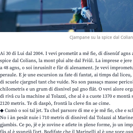
Cjampane su la spice dal Colian
Ai 30 di Lui dal 2004. I vevi prometût a mê fie, di disenûf agns a
spice dal Colians, la mont plui alte dal Friûl. La imprese e je
a 48 agns, o soi inrusinît e fûr di alenament. Je vevi imprometu
peraule. E je une escursion za fate di fantat, ai timps dal lice
di scuele cjargnel tant che vuide. No son passaçs masse peric
chilometris e un grum di disnivel pal gno flât. O vevi alore orga
dì rivâ cu la machine al Tolazzi, che al è a cuote 1370 e montâ sù
2120 metris. Te dì daspò, frontâ la cleve fin ae cime.
◆ Cumò o soi tal jet. Ta chel parsore di me e je mê fie, che e s
No i àn pesât nuie i 710 metris di disnivel dal Tolazzi al Marinell
gjambis. Ce po, jê e je zovine e atlete in plene forme, jo un im
fâs al è svangjâ l’ort. Bodifate che il Marinelli al è une vore os