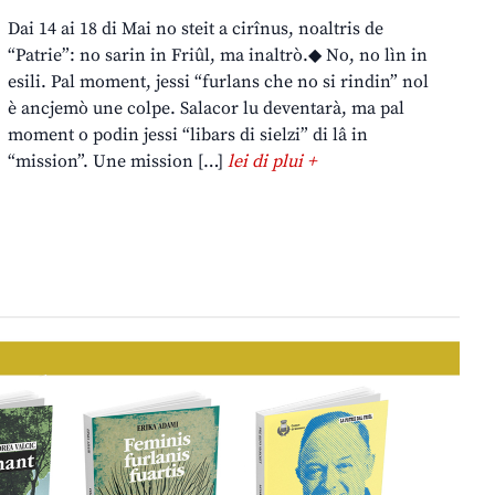
Dai 14 ai 18 di Mai no steit a cirînus, noaltris de
“Patrie”: no sarin in Friûl, ma inaltrò.◆ No, no lìn in
esili. Pal moment, jessi “furlans che no si rindin” nol
è ancjemò une colpe. Salacor lu deventarà, ma pal
moment o podin jessi “libars di sielzi” di lâ in
“mission”. Une mission […]
lei di plui +