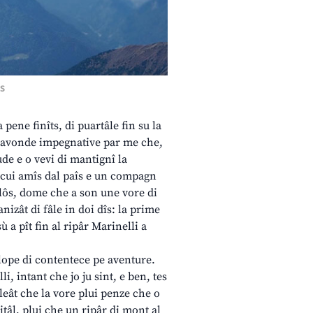
s
 pene finîts, di puartâle fin su la
re avonde impegnative par me che,
de e o vevi di mantignî la
u, cui amîs dal paîs e un compagn
olôs, dome che a son une vore di
nizât di fâle in doi dîs: la prime
 a pît fin al ripâr Marinelli a
clope di contentece pe aventure.
i, intant che jo ju sint, e ben, tes
pleât che la vore plui penze che o
pitâl, plui che un ripâr di mont al