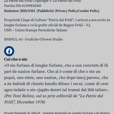
La Patrie dal Friûl Copyright © La Patrie dal Friûl
Partita IVA 01299830305
Redazion
RSS/XML
Pubblicità
Privacy Policy
Cookie Policy
Proprietât Clape di Culture “Patrie dal Friûl”. I articui a son scrits in
lenghe furlane e cu la grafie uficiâl de Regjon Friûl – V.J.
USPI – Union Stampe Periodiche Taliane
ENSOUL srl
-
Grafiche GTower Studio
Cui che o sin
«O sin furlans di lenghe furlane, che a son convints di fâ
part de nazion furlane. Che al è come dî che o sin un
popul, une etnie, une nazion, che dopo tancj parons, che
a àn balinât di chestis bandis dilunc i secui, cumò di cent
agns indaûr o sin cjapâts dentri tal tramai dal Stât talian».
(Pre Toni Beline, sul so prin editoriâl de “La Patrie dal
Friûl”, Dicembar 1978)
Progjet finanziât de ARLeF - Agjenzie Regjonâl pe Lenghe Furlane e de Regjon