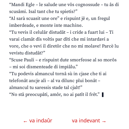
“Mandi Egle – le salude une vôs cognossude – tu âs di
scusâmi. Isal tant che tu spietis?”
“Al sarà scuasit une ore” e rispuint jê e, un fregul
imberdeade, e monte inte machine.
“Tu vevis il celulâr distudât – i cride a fuart lui – Ti
varai clamât dîs voltis par dîti che mi intardavi a
vore, che o vevi il diretôr che no mi molave! Parcè lu
vevistu distudât?”
“Scuse Pauli – e rispuint dute smorfeose al so morôs
– mi soi dismenteade di impiâlu.”
“Tu podevis almancul tornâ sù in cjase che ti ai
telefonât ancje alì – al va dilunc plui bonât –
almancul tu saressis stade tal cjalt!”
“No stâ preocupâti, amôr, no ai patît il frêt.” ❚
← va indaûr
va indevant →