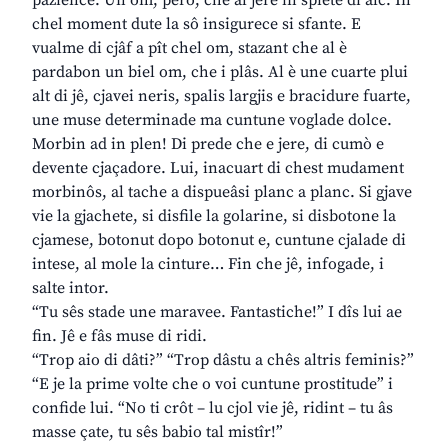
pazience. Un om, però, che al jere in spiete di alc. In
chel moment dute la sô insigurece si sfante. E
vualme di cjâf a pît chel om, stazant che al è
pardabon un biel om, che i plâs. Al è une cuarte plui
alt di jê, cjavei neris, spalis largjis e bracidure fuarte,
une muse determinade ma cuntune voglade dolce.
Morbin ad in plen! Di prede che e jere, di cumò e
devente cjaçadore. Lui, inacuart di chest mudament
morbinôs, al tache a dispueâsi planc a planc. Si gjave
vie la gjachete, si disfile la golarine, si disbotone la
cjamese, botonut dopo botonut e, cuntune cjalade di
intese, al mole la cinture… Fin che jê, infogade, i
salte intor.
“Tu sês stade une maravee. Fantastiche!” I dîs lui ae
fin. Jê e fâs muse di ridi.
“Trop aio di dâti?” “Trop dâstu a chês altris feminis?”
“E je la prime volte che o voi cuntune prostitude” i
confide lui. “No ti crôt – lu cjol vie jê, ridint – tu âs
masse çate, tu sês babio tal mistîr!”