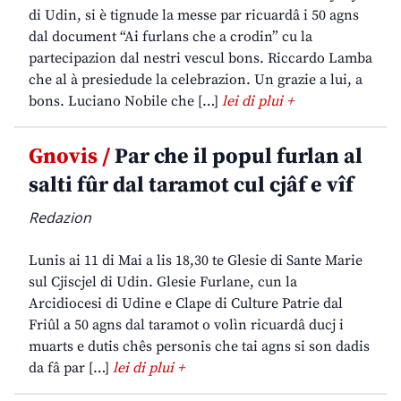
di Udin, si è tignude la messe par ricuardâ i 50 agns
dal document “Ai furlans che a crodin” cu la
partecipazion dal nestri vescul bons. Riccardo Lamba
che al à presiedude la celebrazion. Un grazie a lui, a
bons. Luciano Nobile che […]
lei di plui +
Gnovis /
Par che il popul furlan al
salti fûr dal taramot cul cjâf e vîf
Redazion
Lunis ai 11 di Mai a lis 18,30 te Glesie di Sante Marie
sul Cjiscjel di Udin. Glesie Furlane, cun la
Arcidiocesi di Udine e Clape di Culture Patrie dal
Friûl a 50 agns dal taramot o volìn ricuardâ ducj i
muarts e dutis chês personis che tai agns si son dadis
da fâ par […]
lei di plui +