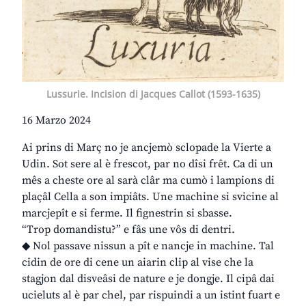
Lussurie. Incision di Jacques Callot (1593-1635)
16 Marzo 2024
Ai prins di Març no je ancjemò sclopade la Vierte a
Udin. Sot sere al è frescot, par no dîsi frêt. Ca di un
mês a cheste ore al sarà clâr ma cumò i lampions di
plaçâl Cella a son impiâts. Une machine si svicine al
marcjepît e si ferme. Il fignestrin si sbasse.
“Trop domandistu?” e fâs une vôs di dentri.
◆ Nol passave nissun a pît e nancje in machine. Tal
cidin de ore di cene un aiarin clip al vise che la
stagjon dal disveâsi de nature e je dongje. Il cipâ dai
ucieluts al è par chel, par rispuindi a un istint fuart e