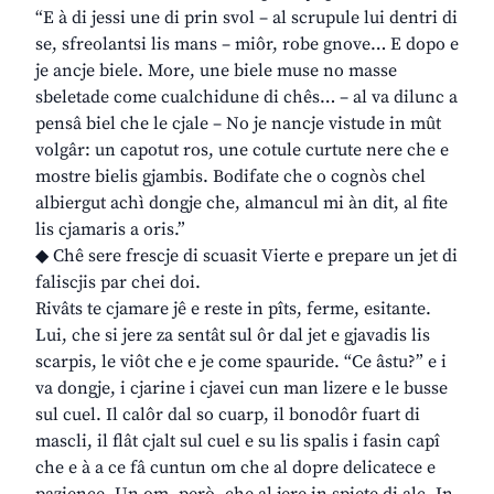
“E à di jessi une di prin svol – al scrupule lui dentri di
se, sfreolantsi lis mans – miôr, robe gnove… E dopo e
je ancje biele. More, une biele muse no masse
sbeletade come cualchidune di chês… – al va dilunc a
pensâ biel che le cjale – No je nancje vistude in mût
volgâr: un capotut ros, une cotule curtute nere che e
mostre bielis gjambis. Bodifate che o cognòs chel
albiergut achì dongje che, almancul mi àn dit, al fite
lis cjamaris a oris.”
◆ Chê sere frescje di scuasit Vierte e prepare un jet di
faliscjis par chei doi.
Rivâts te cjamare jê e reste in pîts, ferme, esitante.
Lui, che si jere za sentât sul ôr dal jet e gjavadis lis
scarpis, le viôt che e je come spauride. “Ce âstu?” e i
va dongje, i cjarine i cjavei cun man lizere e le busse
sul cuel. Il calôr dal so cuarp, il bonodôr fuart di
mascli, il flât cjalt sul cuel e su lis spalis i fasin capî
che e à a ce fâ cuntun om che al dopre delicatece e