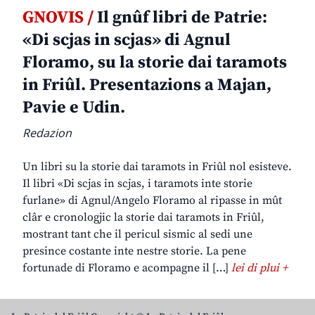
GNOVIS /
Il gnûf libri de Patrie:
«Di scjas in scjas» di Agnul
Floramo, su la storie dai taramots
in Friûl. Presentazions a Majan,
Pavie e Udin.
Redazion
Un libri su la storie dai taramots in Friûl nol esisteve.
Il libri «Di scjas in scjas, i taramots inte storie
furlane» di Agnul/Angelo Floramo al ripasse in mût
clâr e cronologjic la storie dai taramots in Friûl,
mostrant tant che il pericul sismic al sedi une
presince costante inte nestre storie. La pene
fortunade di Floramo e acompagne il […]
lei di plui +