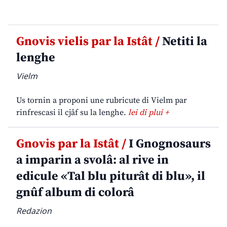
Gnovis vielis par la Istât /
Netiti la
lenghe
Vielm
Us tornin a proponi une rubricute di Vielm par
rinfrescasi il cjâf su la lenghe.
lei di plui +
Gnovis par la Istât /
I Gnognosaurs
a imparin a svolâ: al rive in
edicule «Tal blu piturât di blu», il
gnûf album di colorâ
Redazion