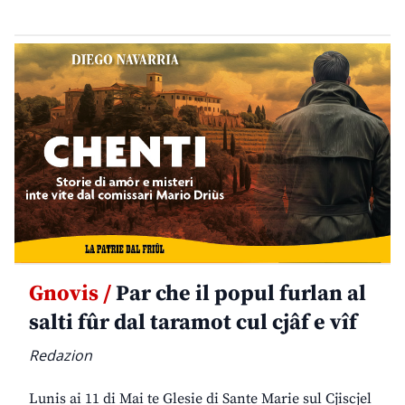
Gnovis /
Par che il popul furlan al
salti fûr dal taramot cul cjâf e vîf
Redazion
Lunis ai 11 di Mai te Glesie di Sante Marie sul Cjiscjel