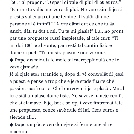
“50?” al propon. “O speri di valê di plui di 50 euros!”
“Par me tu valis une vore di plui. No varessin di jessi
presits sul cuarp di une femine. Il valôr di une
persone al è infinît.” “Alore dâmi dut ce che tu âs.
Anzit, dâti tu dut a mi. Tu tu mi plasis!” Lui, no pront
par une propueste cussì inspietade, al taie curt: “Ti
‘nt doi 100” e al zonte, par restâ tal cantin fisic e
dome di piel: “Tu mi sês plasude une vorone.”
◆ Dopo dîs minûts le mole tal marcjepît dulà che le
veve cjamade.
Jê si cjale ator stranide e, dopo di vê controlât di jessi
a puest, e pense a trop che e jere stade fuarte chê
passion cussì curte. Chel om zovin i jere plasût. Ma al
jere stât un plasê dome fisic. No saveve nancje cemût
che si clamave. E jê, bot e sclop, i veve fintremai fate
une propueste, cence savê nuie di lui. Cent euros e
sierade alì…
◆ Dopo un pôc e ven dongje e si ferme une altre
machine.