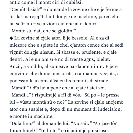
antîc come il mont: cirî di cubiâsi.
“Cemût disial?” e domande la zovine che e je ferme a
ôr dal marcjepît, lant dongje de machine, parcè che
tal scûr no rive a viodi cui che al è dentri.
“Monte sù, dai, che se gjoldìn!”
◆ La zovine si cjale ator. E je bessole. Al e za di
miezore che e spiete in chel cjanton cence che al sedi
vignût dongje nissun. Si sbasse e, prudente, e cjale
dentri. Al è un om sì e no di trente agns, bielut.
Anzit, a viodilu, al someave pardabon ninin. E jere
convinte che dome oms bruts, o almancul vecjuts, a
podessin lâ a consolâsi cu lis feminis di strade.
“Mandi!” i dîs lui a pene che al cjate i siei voi.
“Mandi…” i rispuint jê a fîl di vôs. “Sù po – le presse
lui – vûstu montâ sù o no?” La zovine si cjale ancjemò
ator cun suspiet e, dopo di un moment di indecision,
e monte in machine.
“Dulà lino?” al domande lui. “No sai…” “A cjase tô?
Intun hotel?” “In hotel” e rispuint jê pinsirose.