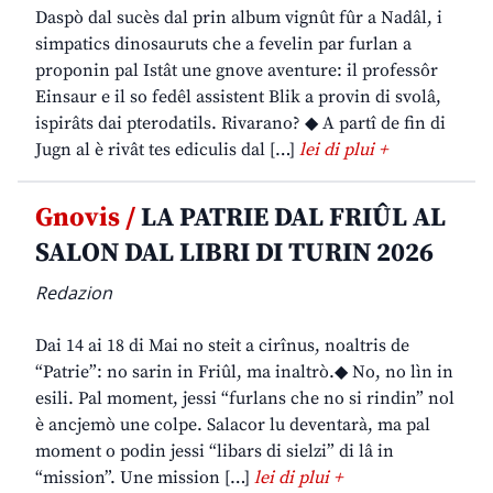
Daspò dal sucès dal prin album vignût fûr a Nadâl, i
simpatics dinosauruts che a fevelin par furlan a
proponin pal Istât une gnove aventure: il professôr
Einsaur e il so fedêl assistent Blik a provin di svolâ,
ispirâts dai pterodatils. Rivarano? ◆ A partî de fin di
Jugn al è rivât tes ediculis dal […]
lei di plui +
Gnovis /
LA PATRIE DAL FRIÛL AL
SALON DAL LIBRI DI TURIN 2026
Redazion
Dai 14 ai 18 di Mai no steit a cirînus, noaltris de
“Patrie”: no sarin in Friûl, ma inaltrò.◆ No, no lìn in
esili. Pal moment, jessi “furlans che no si rindin” nol
è ancjemò une colpe. Salacor lu deventarà, ma pal
moment o podin jessi “libars di sielzi” di lâ in
“mission”. Une mission […]
lei di plui +