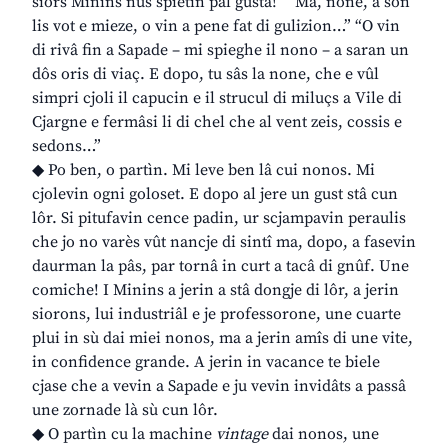
siôrs Minins nus spietin pal gustâ!” “Ma, none, a son
lis vot e mieze, o vin a pene fat di gulizion…” “O vin
di rivâ fin a Sapade – mi spieghe il nono – a saran un
dôs oris di viaç. E dopo, tu sâs la none, che e vûl
simpri cjoli il capucin e il strucul di miluçs a Vile di
Cjargne e fermâsi li di chel che al vent zeis, cossis e
sedons…”
◆ Po ben, o partìn. Mi leve ben lâ cui nonos. Mi
cjolevin ogni goloset. E dopo al jere un gust stâ cun
lôr. Si pitufavin cence padin, ur scjampavin peraulis
che jo no varès vût nancje di sintî ma, dopo, a fasevin
daurman la pâs, par tornâ in curt a tacâ di gnûf. Une
comiche! I Minins a jerin a stâ dongje di lôr, a jerin
siorons, lui industriâl e je professorone, une cuarte
plui in sù dai miei nonos, ma a jerin amîs di une vite,
in confidence grande. A jerin in vacance te biele
cjase che a vevin a Sapade e ju vevin invidâts a passâ
une zornade là sù cun lôr.
◆ O partìn cu la machine
vintage
dai nonos, une