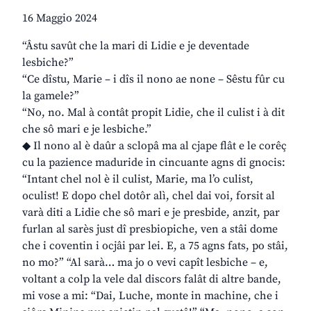
16 Maggio 2024
“Âstu savût che la mari di Lidie e je deventade
lesbiche?”
“Ce dîstu, Marie – i dîs il nono ae none – Sêstu fûr cu
la gamele?”
“No, no. Mal à contât propit Lidie, che il culist i à dit
che sô mari e je lesbiche.”
◆ Il nono al è daûr a sclopâ ma al cjape flât e le corêç
cu la pazience maduride in cincuante agns di gnocis:
“Intant chel nol è il culist, Marie, ma l’o culist,
oculist! E dopo chel dotôr alì, chel dai voi, forsit al
varà diti a Lidie che sô mari e je presbide, anzit, par
furlan al sarès just dî presbiopiche, ven a stâi dome
che i coventin i ocjâi par lei. E, a 75 agns fats, po stâi,
no mo?” “Al sarà… ma jo o vevi capît lesbiche – e,
voltant a colp la vele dal discors falât di altre bande,
mi vose a mi: “Dai, Luche, monte in machine, che i