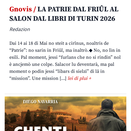
Gnovis /
LA PATRIE DAL FRIÛL AL
SALON DAL LIBRI DI TURIN 2026
Redazion
Dai 14 ai 18 di Mai no steit a cirînus, noaltris de
“Patrie”: no sarin in Friûl, ma inaltrò.◆ No, no lìn in
esili. Pal moment, jessi “furlans che no si rindin” nol
è ancjemò une colpe. Salacor lu deventarà, ma pal
moment o podin jessi “libars di sielzi” di lâ in
“mission”. Une mission […]
lei di plui +