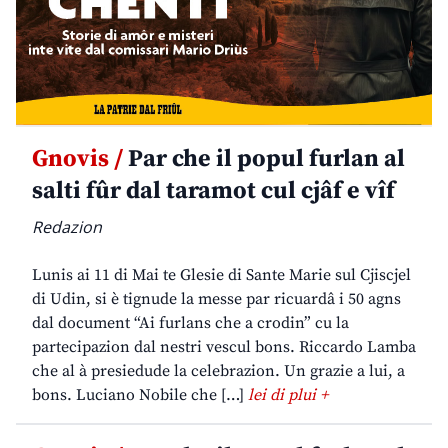
Gnovis /
Par che il popul furlan al
salti fûr dal taramot cul cjâf e vîf
Redazion
Lunis ai 11 di Mai te Glesie di Sante Marie sul Cjiscjel
di Udin, si è tignude la messe par ricuardâ i 50 agns
dal document “Ai furlans che a crodin” cu la
partecipazion dal nestri vescul bons. Riccardo Lamba
che al à presiedude la celebrazion. Un grazie a lui, a
bons. Luciano Nobile che […]
lei di plui +