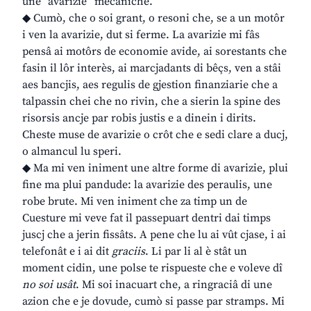
une “avarizie” mecaniche.
◆ Cumò, che o soi grant, o resoni che, se a un motôr
i ven la avarizie, dut si ferme. La avarizie mi fâs
pensâ ai motôrs de economie avide, ai sorestants che
fasin il lôr interès, ai marcjadants di bêçs, ven a stâi
aes bancjis, aes regulis de gjestion finanziarie che a
talpassin chei che no rivin, che a sierin la spine des
risorsis ancje par robis justis e a dinein i dirits.
Cheste muse de avarizie o crôt che e sedi clare a ducj,
o almancul lu speri.
◆ Ma mi ven iniment une altre forme di avarizie, plui
fine ma plui pandude: la avarizie des peraulis, une
robe brute. Mi ven iniment che za timp un de
Cuesture mi veve fat il passepuart dentri dai timps
juscj che a jerin fissâts. A pene che lu ai vût cjase, i ai
telefonât e i ai dit
graciis
. Li par li al è stât un
moment cidin, une polse te rispueste che e voleve dî
no soi usât
. Mi soi inacuart che, a ringraciâ di une
azion che e je dovude, cumò si passe par stramps. Mi