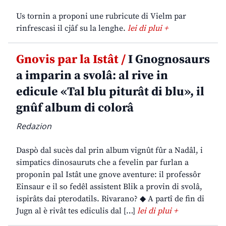
Us tornin a proponi une rubricute di Vielm par
rinfrescasi il cjâf su la lenghe.
lei di plui +
Gnovis par la Istât /
I Gnognosaurs
a imparin a svolâ: al rive in
edicule «Tal blu piturât di blu», il
gnûf album di colorâ
Redazion
Daspò dal sucès dal prin album vignût fûr a Nadâl, i
simpatics dinosauruts che a fevelin par furlan a
proponin pal Istât une gnove aventure: il professôr
Einsaur e il so fedêl assistent Blik a provin di svolâ,
ispirâts dai pterodatils. Rivarano? ◆ A partî de fin di
Jugn al è rivât tes ediculis dal […]
lei di plui +