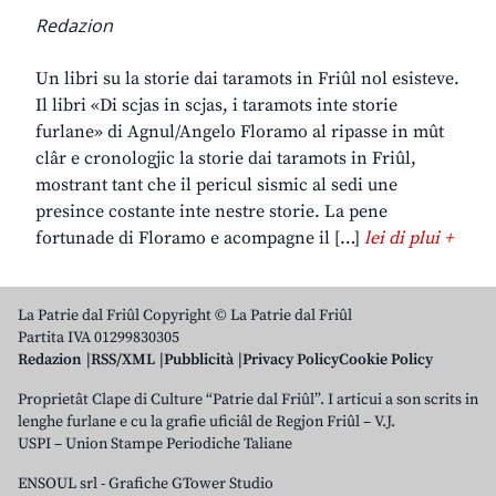
Redazion
Un libri su la storie dai taramots in Friûl nol esisteve.
Il libri «Di scjas in scjas, i taramots inte storie
furlane» di Agnul/Angelo Floramo al ripasse in mût
clâr e cronologjic la storie dai taramots in Friûl,
mostrant tant che il pericul sismic al sedi une
presince costante inte nestre storie. La pene
fortunade di Floramo e acompagne il […]
lei di plui +
La Patrie dal Friûl Copyright © La Patrie dal Friûl
Partita IVA 01299830305
Redazion
RSS/XML
Pubblicità
Privacy Policy
Cookie Policy
Proprietât Clape di Culture “Patrie dal Friûl”. I articui a son scrits in
lenghe furlane e cu la grafie uficiâl de Regjon Friûl – V.J.
USPI – Union Stampe Periodiche Taliane
ENSOUL srl
-
Grafiche GTower Studio