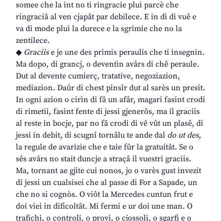
somee che la int no ti ringracie plui parcè che
ringraciâ al ven cjapât par debilece. E in dì di vuê e
va di mode plui la durece e la sgrimie che no la
zentilece.
◆
Graciis
e je une des primis peraulis che ti insegnin.
Ma dopo, di grancj, o deventìn avârs di chê peraule.
Dut al devente cumierç, tratative, negoziazion,
mediazion. Daûr di chest pinsîr dut al sarès un presit.
In ogni azion o cirìn di fâ un afâr, magari fasint crodi
di rimetii, fasint fente di jessi gjenerôs, ma il graciis
al reste in bocje, par no fâ crodi di vê vût un plasê, di
jessi in debit, di scugnî tornâlu te ande dal
do ut des
,
la regule de avarizie che e taie fûr la gratuitât. Se o
sês avârs no stait duncje a straçâ il vuestri graciis.
Ma, tornant ae gjite cui nonos, jo o varès gust invezit
di jessi un cualsisei che al passe di For a Sapade, un
che no si cognòs. O viôt la Mercedes cuntun frut e
doi viei in dificoltât. Mi fermi e ur doi une man. O
trafichi, o controli, o provi, o cjossoli, o sgarfi e o