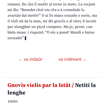
remeni, fin che il motôr al torne in moto. La vecjute
mi dîs: “Benedet chel om che e à comedade la
avarizie
dal motôr!” O ai lis mans onzudis e neris, ma
il vieli mi da la man, mi dîs graciis e al vierç il tacuin
par slungjâmi un piçul compens. Ma jo, pront, cun
biele muse, i rispuint: “O sin a puest! Mandi e buine
zornade!”❚
← va indaûr
va indevant →
Gnovis vielis par la Istât /
Netiti la
lenghe
Vielm