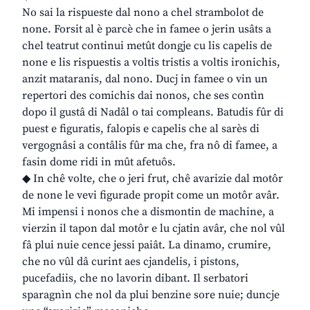
No sai la rispueste dal nono a chel strambolot de
none. Forsit al è parcè che in famee o jerin usâts a
chel teatrut continui metût dongje cu lis capelis de
none e lis rispuestis a voltis tristis a voltis ironichis,
anzit mataranis, dal nono. Ducj in famee o vin un
repertori des comichis dai nonos, che ses contìn
dopo il gustâ di Nadâl o tai compleans. Batudis fûr di
puest e figuratis, falopis e capelis che al sarès di
vergognâsi a contâlis fûr ma che, fra nô di famee, a
fasin dome ridi in mût afetuôs.
◆ In chê volte, che o jeri frut, chê avarizie dal motôr
de none le vevi figurade propit come un motôr avâr.
Mi impensi i nonos che a dismontin de machine, a
vierzin il tapon dal motôr e lu cjatin avâr, che nol vûl
fâ plui nuie cence jessi paiât. La dinamo, crumire,
che no vûl dâ curint aes cjandelis, i pistons,
pucefadiis, che no lavorin dibant. Il serbatori
sparagnìn che nol da plui benzine sore nuie; duncje