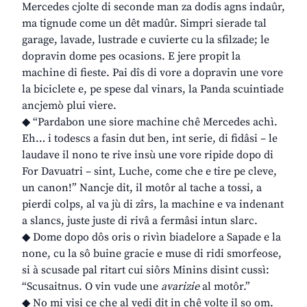
Mercedes cjolte di seconde man za dodis agns indaûr,
ma tignude come un dêt madûr. Simpri sierade tal
garage, lavade, lustrade e cuvierte cu la sfilzade; le
dopravin dome pes ocasions. E jere propit la
machine di fieste. Pai dîs di vore a dopravin une vore
la biciclete e, pe spese dal vinars, la Panda scuintiade
ancjemò plui viere.
◆ “Pardabon une siore machine chê Mercedes achì.
Eh… i todescs a fasin dut ben, int serie, di fidâsi – le
laudave il nono te rive insù une vore ripide dopo di
For Davuatri – sint, Luche, come che e tire pe cleve,
un canon!” Nancje dit, il motôr al tache a tossi, a
pierdi colps, al va jù di zîrs, la machine e va indenant
a slancs, juste juste di rivâ a fermâsi intun slarc.
◆ Dome dopo dôs oris o rivìn biadelore a Sapade e la
none, cu la sô buine gracie e muse di ridi smorfeose,
si à scusade pal ritart cui siôrs Minins disint cussì:
“Scusaitnus. O vin vude une
avarizie
al motôr.”
◆ No mi visi ce che al vedi dit in chê volte il so om.