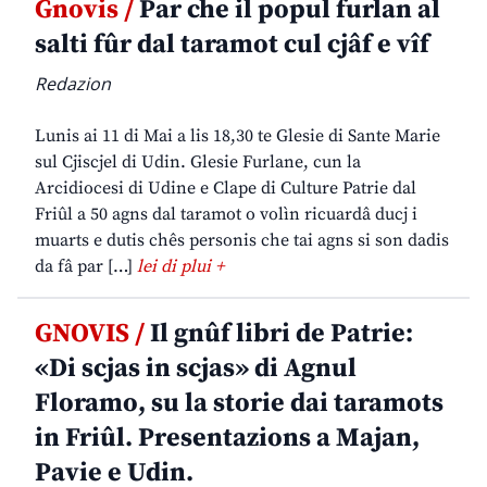
Gnovis /
Par che il popul furlan al
salti fûr dal taramot cul cjâf e vîf
Redazion
Lunis ai 11 di Mai a lis 18,30 te Glesie di Sante Marie
sul Cjiscjel di Udin. Glesie Furlane, cun la
Arcidiocesi di Udine e Clape di Culture Patrie dal
Friûl a 50 agns dal taramot o volìn ricuardâ ducj i
muarts e dutis chês personis che tai agns si son dadis
da fâ par […]
lei di plui +
GNOVIS /
Il gnûf libri de Patrie:
«Di scjas in scjas» di Agnul
Floramo, su la storie dai taramots
in Friûl. Presentazions a Majan,
Pavie e Udin.