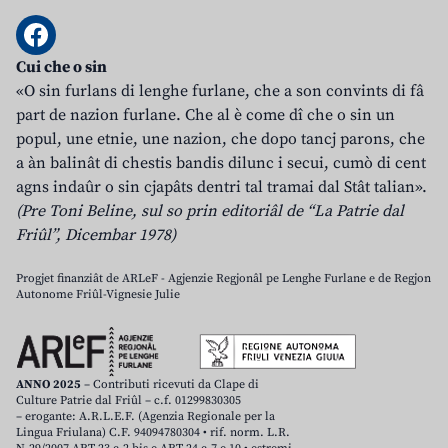
Cui che o sin
«O sin furlans di lenghe furlane, che a son convints di fâ
part de nazion furlane. Che al è come dî che o sin un
popul, une etnie, une nazion, che dopo tancj parons, che
a àn balinât di chestis bandis dilunc i secui, cumò di cent
agns indaûr o sin cjapâts dentri tal tramai dal Stât talian».
(Pre Toni Beline, sul so prin editoriâl de “La Patrie dal
Friûl”, Dicembar 1978)
Progjet finanziât de ARLeF - Agjenzie Regjonâl pe Lenghe Furlane e de Regjon
Autonome Friûl-Vignesie Julie
ANNO 2025
– Contributi ricevuti da Clape di
Culture Patrie dal Friûl – c.f. 01299830305
– erogante: A.R.L.E.F. (Agenzia Regionale per la
Lingua Friulana) C.F. 94094780304 • rif. norm. L.R.