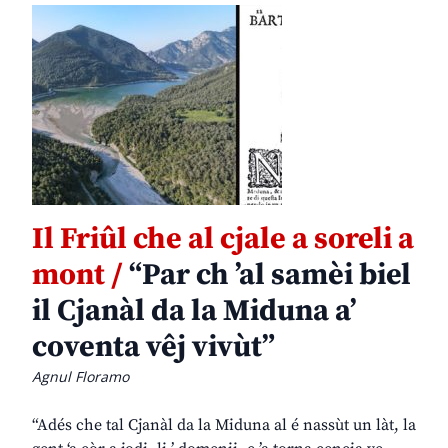
Il Friûl che al cjale a soreli a
mont /
“Par ch ’al samèi biel
il Cjanàl da la Miduna a’
coventa vêj vivùt”
Agnul Floramo
“Adés che tal Cjanàl da la Miduna al é nassùt un làt, la