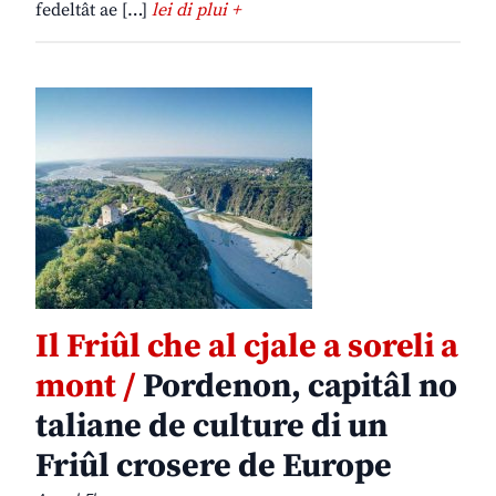
fedeltât ae […]
lei di plui +
Il Friûl che al cjale a soreli a
mont /
Pordenon, capitâl no
taliane de culture di un
Friûl crosere de Europe