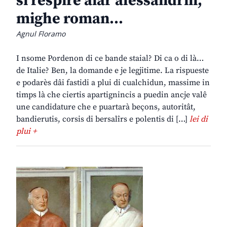
si respire aiar alessandrin,
mighe roman…
Agnul Floramo
I nsome Pordenon di ce bande staial? Di ca o di là…
de Italie? Ben, la domande e je legjitime. La rispueste
e podarès dâi fastidi a plui di cualchidun, massime in
timps là che ciertis apartignincis a puedin ancje valê
une candidature che e puartarà beçons, autoritât,
bandierutis, corsis di bersalîrs e polentis di […]
lei di
plui +