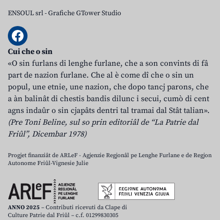
ENSOUL srl
-
Grafiche GTower Studio
Cui che o sin
«O sin furlans di lenghe furlane, che a son convints di fâ
part de nazion furlane. Che al è come dî che o sin un
popul, une etnie, une nazion, che dopo tancj parons, che
a àn balinât di chestis bandis dilunc i secui, cumò di cent
agns indaûr o sin cjapâts dentri tal tramai dal Stât talian».
(Pre Toni Beline, sul so prin editoriâl de “La Patrie dal
Friûl”, Dicembar 1978)
Progjet finanziât de ARLeF - Agjenzie Regjonâl pe Lenghe Furlane e de Regjon
Autonome Friûl-Vignesie Julie
ANNO 2025
– Contributi ricevuti da Clape di
Culture Patrie dal Friûl – c.f. 01299830305