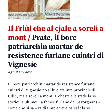
Il Friûl che al cjale a soreli a
mont /
Prate, il borc
patriarchin martar de
resistence furlane cuintri di
Vignesie
Agnul Floramo
I l borc patriarchin martar de resistence furlane
cuintri di Vignesie no si lu cjate inte provincie di
Udin, ma a soreli a mont. E cheste e je stade la sô
storie: la ultime! La famee furlane dai Savorgnans –
come che si sa – za di timp e veve palesât la sô