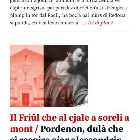
gent ‘a còr a jodi, li ’ domenii, e ’a torna cencia ve
capìt: un sgrisul pai paredaz di cret ch’a si stréngin a
plomp in tór dal Racli, ’na bocja pai mùrs di Redona
sapulida, ch ’a si lévin muarz a […]
lei di plui +
Il Friûl che al cjale a soreli a
mont /
Pordenon, dulà che