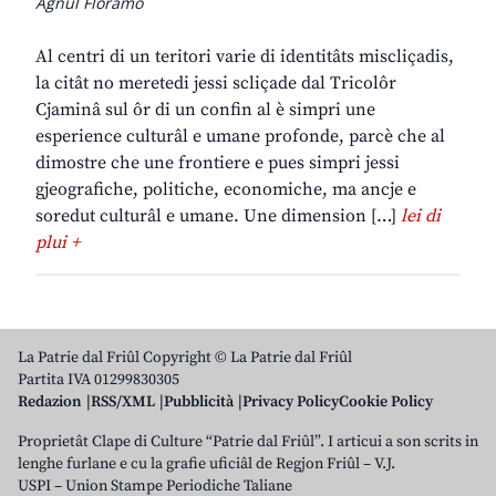
Agnul Floramo
Al centri di un teritori varie di identitâts miscliçadis,
la citât no meretedi jessi scliçade dal Tricolôr
Cjaminâ sul ôr di un confin al è simpri une
esperience culturâl e umane profonde, parcè che al
dimostre che une frontiere e pues simpri jessi
gjeografiche, politiche, economiche, ma ancje e
soredut culturâl e umane. Une dimension […]
lei di
plui +
La Patrie dal Friûl Copyright © La Patrie dal Friûl
Partita IVA 01299830305
Redazion
RSS/XML
Pubblicità
Privacy Policy
Cookie Policy
Proprietât Clape di Culture “Patrie dal Friûl”. I articui a son scrits in
lenghe furlane e cu la grafie uficiâl de Regjon Friûl – V.J.
USPI – Union Stampe Periodiche Taliane