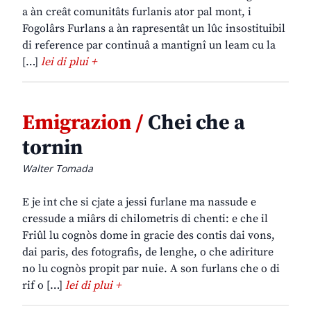
a àn creât comunitâts furlanis ator pal mont, i
Fogolârs Furlans a àn rapresentât un lûc insostituibil
di reference par continuâ a mantignî un leam cu la
[…]
lei di plui +
Emigrazion /
Chei che a
tornin
Walter Tomada
E je int che si cjate a jessi furlane ma nassude e
cressude a miârs di chilometris di chenti: e che il
Friûl lu cognòs dome in gracie des contis dai vons,
dai paris, des fotografis, de lenghe, o che adiriture
no lu cognòs propit par nuie. A son furlans che o di
rif o […]
lei di plui +