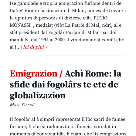
Ise gambiade e trop la emigrazion furlane dentri de
Italie? Viodìn la situazion di Milan, tamesade traviers
la opinion di personis di divierse etât. PIERO
MONASSI_, medaist (viôt La Patrie di Mai, ndr), al è
stât president dal Fogolâr Furlan di Milan par doi
mandâts, dal 1994 al 2000. I vin domandât cemût che
al […]
lei di plui +
Emigrazion /
Achì Rome: la
sfide dai fogolârs te ete de
globalizazion
Mara Piccoli
Il fogolâr al à simpri rapresentat il lûc sacri de famee
furlane, li che si radunavin lis fameis, soredut in
moments di convivialitât. E cuant che lis emigrazions