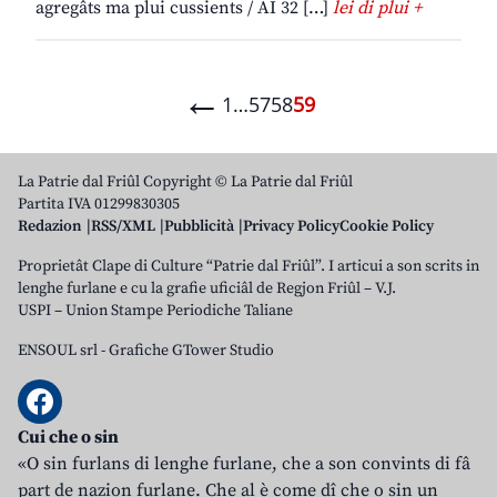
agregâts ma plui cussients / AI 32 […]
lei di plui +
←
1
…
57
58
59
La Patrie dal Friûl Copyright © La Patrie dal Friûl
Partita IVA 01299830305
Redazion
RSS/XML
Pubblicità
Privacy Policy
Cookie Policy
Proprietât Clape di Culture “Patrie dal Friûl”. I articui a son scrits in
lenghe furlane e cu la grafie uficiâl de Regjon Friûl – V.J.
USPI – Union Stampe Periodiche Taliane
ENSOUL srl
-
Grafiche GTower Studio
Cui che o sin
«O sin furlans di lenghe furlane, che a son convints di fâ
part de nazion furlane. Che al è come dî che o sin un