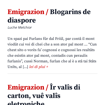
Emigrazion /
Blogarins de
diaspore
Luche Melchior
Un spazi pai Furlans fûr dal Friûl, par contâ il mont
viodût cui voi di chei che a son ator pal mont … “Cun
chest sito o vorès fa’ cognossi e cognossi les realtâts
che esistin ator pal mont, contadis cun peraulis
furlanis”, cussì Norman, furlan che al è a stâ tai Stâts
Unîts, al […]
lei di plui +
Emigrazion /
Îr valîs di
carton, vuê valîs
eletroniche