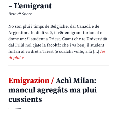
– L’emigrant
Bete di Spere
No son plui i timps de Belgjiche, dal Canadà e de
Argjentine. In dì di vuê, il vêr emigrant furlan al è
dome un: il student a Triest. Cuant che te Universitât
dal Friûl nol cjate la facoltât che i va ben, il student
furlan al va dret a Triest (e cualchi volte, a là […]
lei
di plui +
Emigrazion /
Achì Milan:
mancul agregâts ma plui
cussients
............