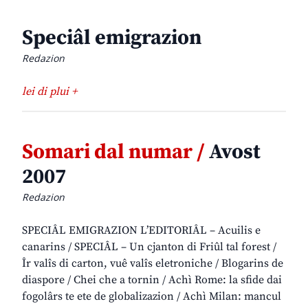
Speciâl emigrazion
Redazion
lei di plui +
Somari dal numar /
Avost
2007
Redazion
SPECIÂL EMIGRAZION L’EDITORIÂL – Acuilis e
canarins / SPECIÂL – Un cjanton di Friûl tal forest /
Îr valîs di carton, vuê valîs eletroniche / Blogarins de
diaspore / Chei che a tornin / Achì Rome: la sfide dai
fogolârs te ete de globalizazion / Achì Milan: mancul