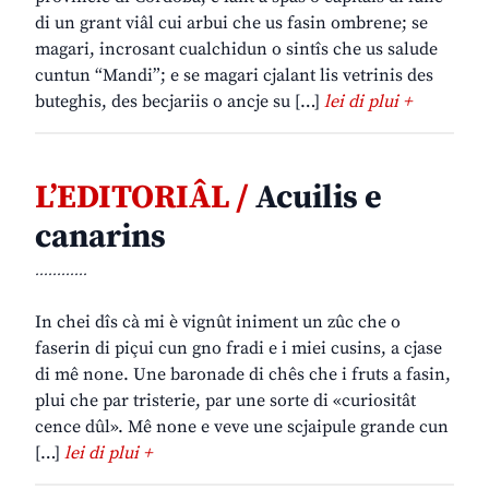
di un grant viâl cui arbui che us fasin ombrene; se
magari, incrosant cualchidun o sintîs che us salude
cuntun “Mandi”; e se magari cjalant lis vetrinis des
buteghis, des becjariis o ancje su […]
lei di plui +
L’EDITORIÂL /
Acuilis e
canarins
............
In chei dîs cà mi è vignût iniment un zûc che o
faserin di piçui cun gno fradi e i miei cusins, a cjase
di mê none. Une baronade di chês che i fruts a fasin,
plui che par tristerie, par une sorte di «curiositât
cence dûl». Mê none e veve une scjaipule grande cun
[…]
lei di plui +