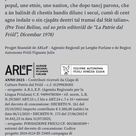
popul, une etnie, une nazion, che dopo tancj parons, che
a àn balinât di chestis bandis dilunc i secui, cumò di cent
agns indaûr o sin cjapâts dentri tal tramai dal Stât talian».
(Pre Toni Beline, sul so prin editoriâl de “La Patrie dal
Friûl”, Dicembar 1978)
Progjet finanziât de ARLeF - Agjenzie Regjonâl pe Lenghe Furlane e de Regjon
Autonome Friûl-Vignesie Julie
ANNO 2025
– Contributi ricevuti da Clape di
Culture Patrie dal Friûl – c.f. 01299830305
– erogante: A.R.L.E.F. (Agenzia Regionale per la
Lingua Friulana) C.F. 94094780304 • rif. norm. L.R.
N.29/2007 ART.23 c.2 bis e ART.24 c.7 e 10 • estremi
del decreto di concessione: DECRETO N. 261 del
25/10/2022 importo contributo € 3.500,00 (saldo) in
data 06/11/2025 • DECRETO N. 173 del 27/06/2025 €
34.842,23 in data 31/07/2025;
– erogante: FONDAZIONE FRIULI CF. 00158650309 •
estremi del decreto di concessione: Codice
progetto 2024-0124 ID 23405 campagna di