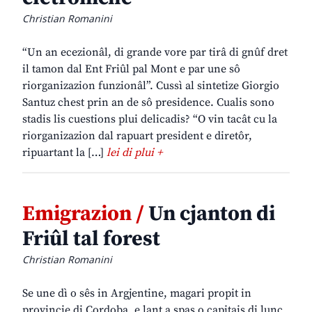
Christian Romanini
“Un an ecezionâl, di grande vore par tirâ di gnûf dret
il tamon dal Ent Friûl pal Mont e par une sô
riorganizazion funzionâl”. Cussì al sintetize Giorgio
Santuz chest prin an de sô presidence. Cualis sono
stadis lis cuestions plui delicadis? “O vin tacât cu la
riorganizazion dal rapuart president e diretôr,
ripuartant la […]
lei di plui +
Emigrazion /
Un cjanton di
Friûl tal forest
Christian Romanini
Se une dì o sês in Argjentine, magari propit in
provincie di Cordoba, e lant a spas o capitais di lunc