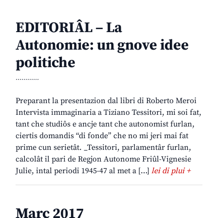
EDITORIÂL – La
Autonomie: un gnove idee
politiche
............
Preparant la presentazion dal libri di Roberto Meroi
Intervista immaginaria a Tiziano Tessitori, mi soi fat,
tant che studiôs e ancje tant che autonomist furlan,
ciertis domandis “di fonde” che no mi jeri mai fat
prime cun serietât. _Tessitori, parlamentâr furlan,
calcolât il pari de Regjon Autonome Friûl-Vignesie
Julie, intal periodi 1945-47 al met a […]
lei di plui +
Març 2017