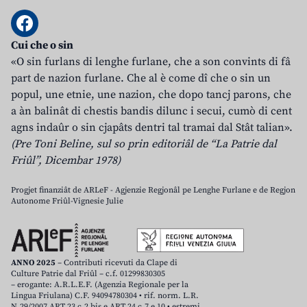
Cui che o sin
«O sin furlans di lenghe furlane, che a son convints di fâ
part de nazion furlane. Che al è come dî che o sin un
popul, une etnie, une nazion, che dopo tancj parons, che
a àn balinât di chestis bandis dilunc i secui, cumò di cent
agns indaûr o sin cjapâts dentri tal tramai dal Stât talian».
(Pre Toni Beline, sul so prin editoriâl de “La Patrie dal
Friûl”, Dicembar 1978)
Progjet finanziât de ARLeF - Agjenzie Regjonâl pe Lenghe Furlane e de Regjon
Autonome Friûl-Vignesie Julie
ANNO 2025
– Contributi ricevuti da Clape di
Culture Patrie dal Friûl – c.f. 01299830305
– erogante: A.R.L.E.F. (Agenzia Regionale per la
Lingua Friulana) C.F. 94094780304 • rif. norm. L.R.
N.29/2007 ART.23 c.2 bis e ART.24 c.7 e 10 • estremi