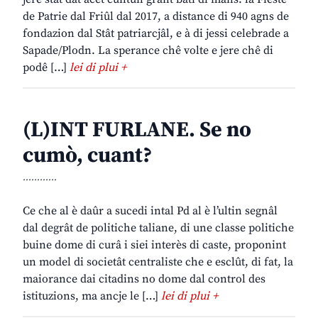
de Patrie dal Friûl dal 2017, a distance di 940 agns de
fondazion dal Stât patriarcjâl, e à di jessi celebrade a
Sapade/Plodn. La sperance chê volte e jere chê di
podê […]
lei di plui +
(L)INT FURLANE. Se no
cumò, cuant?
............
Ce che al è daûr a sucedi intal Pd al è l’ultin segnâl
dal degrât de politiche taliane, di une classe politiche
buine dome di curâ i siei interès di caste, proponint
un model di societât centraliste che e esclût, di fat, la
maiorance dai citadins no dome dal control des
istituzions, ma ancje le […]
lei di plui +