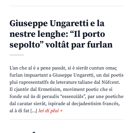
Giuseppe Ungaretti e la
nestre lenghe: “Il porto
sepolto” voltât par furlan
............
L’an che al è a pene passât, si è sierât cuntun omaç
furlan impuartant a Giuseppe Ungaretti, un dai poetis
plui rapresentatîfs de leterature taliane dal Nûfcent.
Il cjantôr dal Ermetisim, moviment poetic che si
fonde sul ûs di peraulis “essenziâls”, par une poetiche
dal caratar sierât, ispirade al decjadentisim francês,
al à di fat […]
lei di plui +