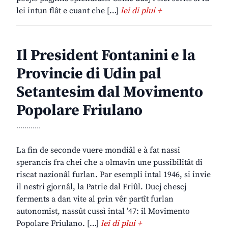
lei intun flât e cuant che […]
lei di plui +
Il President Fontanini e la
Provincie di Udin pal
Setantesim dal Movimento
Popolare Friulano
............
La fin de seconde vuere mondiâl e à fat nassi
sperancis fra chei che a olmavin une pussibilitât di
riscat nazionâl furlan. Par esempli intal 1946, si invie
il nestri gjornâl, la Patrie dal Friûl. Ducj chescj
ferments a dan vite al prin vêr partît furlan
autonomist, nassût cussì intal ’47: il Movimento
Popolare Friulano. […]
lei di plui +