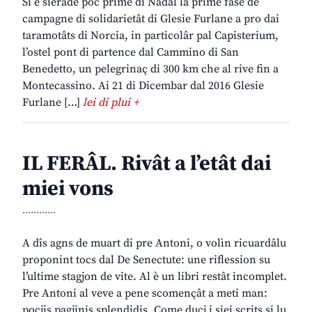
Si è sierade pôc prime di Nadâl la prime fase de
campagne di solidarietât di Glesie Furlane a pro dai
taramotâts di Norcia, in particolâr pal Capisterium,
l’ostel pont di partence dal Cammino di San
Benedetto, un pelegrinaç di 300 km che al rive fin a
Montecassino. Ai 21 di Dicembar dal 2016 Glesie
Furlane […]
lei di plui +
IL FERÂL. Rivât a l’etât dai
miei vons
............
A dîs agns de muart di pre Antoni, o volìn ricuardâlu
proponint tocs dal De Senectute: une riflession su
l’ultime stagjon de vite. Al è un libri restât incomplet.
Pre Antoni al veve a pene scomençât a meti man:
pocjis pagjinis splendidis. Come ducj i siei scrits si lu