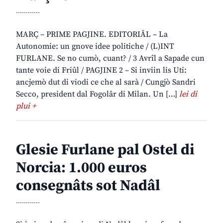
............
MARÇ – PRIME PAGJINE. EDITORIÂL – La
Autonomie: un gnove idee politiche / (L)INT
FURLANE. Se no cumò, cuant? / 3 Avrîl a Sapade cun
tante voie di Friûl / PAGJINE 2 – Si inviin lis Uti:
ancjemò dut di viodi ce che al sarà / Cungjò Sandri
Secco, president dal Fogolâr di Milan. Un […]
lei di
plui +
Glesie Furlane pal Ostel di
Norcia: 1.000 euros
consegnâts sot Nadâl
............