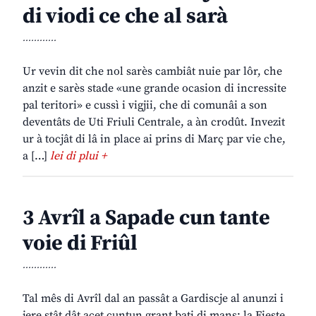
di viodi ce che al sarà
............
Ur vevin dit che nol sarès cambiât nuie par lôr, che
anzit e sarès stade «une grande ocasion di incressite
pal teritori» e cussì i vigjii, che di comunâi a son
deventâts de Uti Friuli Centrale, a àn crodût. Invezit
ur à tocjât di lâ in place ai prins di Març par vie che,
a […]
lei di plui +
3 Avrîl a Sapade cun tante
voie di Friûl
............
Tal mês di Avrîl dal an passât a Gardiscje al anunzi i
jere stât dât acet cuntun grant bati di mans: la Fieste