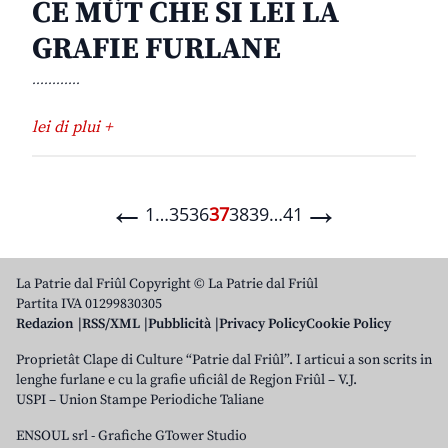
CE MÛT CHE SI LEI LA
GRAFIE FURLANE
............
lei di plui +
←
→
1
…
35
36
37
38
39
…
41
La Patrie dal Friûl Copyright © La Patrie dal Friûl
Partita IVA 01299830305
Redazion
RSS/XML
Pubblicità
Privacy Policy
Cookie Policy
Proprietât Clape di Culture “Patrie dal Friûl”. I articui a son scrits in
lenghe furlane e cu la grafie uficiâl de Regjon Friûl – V.J.
USPI – Union Stampe Periodiche Taliane
ENSOUL srl
-
Grafiche GTower Studio