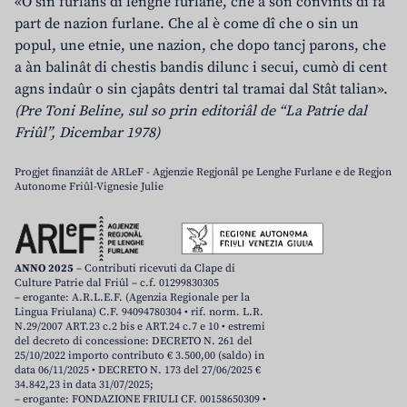
«O sin furlans di lenghe furlane, che a son convints di fâ
part de nazion furlane. Che al è come dî che o sin un
popul, une etnie, une nazion, che dopo tancj parons, che
a àn balinât di chestis bandis dilunc i secui, cumò di cent
agns indaûr o sin cjapâts dentri tal tramai dal Stât talian».
(Pre Toni Beline, sul so prin editoriâl de “La Patrie dal
Friûl”, Dicembar 1978)
Progjet finanziât de ARLeF - Agjenzie Regjonâl pe Lenghe Furlane e de Regjon
Autonome Friûl-Vignesie Julie
ANNO 2025
– Contributi ricevuti da Clape di
Culture Patrie dal Friûl – c.f. 01299830305
– erogante: A.R.L.E.F. (Agenzia Regionale per la
Lingua Friulana) C.F. 94094780304 • rif. norm. L.R.
N.29/2007 ART.23 c.2 bis e ART.24 c.7 e 10 • estremi
del decreto di concessione: DECRETO N. 261 del
25/10/2022 importo contributo € 3.500,00 (saldo) in
data 06/11/2025 • DECRETO N. 173 del 27/06/2025 €
34.842,23 in data 31/07/2025;
– erogante: FONDAZIONE FRIULI CF. 00158650309 •