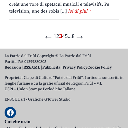
creât une vore di spetacui musicâi e televisîfs. Pe
television, une des robis […]
lei di plui +
←
→
1
2
3
4
5
…
8
La Patrie dal Friûl Copyright © La Patrie dal Friûl
Partita IVA 01299830305
Redazion
RSS/XML
Pubblicità
Privacy Policy
Cookie Policy
Proprietât Clape di Culture “Patrie dal Friûl”. I articui a son scrits in
lenghe furlane e cu la grafie uficiâl de Regjon Friûl – V.J.
USPI – Union Stampe Periodiche Taliane
ENSOUL srl
-
Grafiche GTower Studio
Cui che o sin