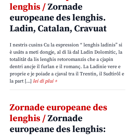
lenghis /
Zornade
europeane des lenghis.
Ladin, Catalan, Cravuat
I nestris cusins Cu la espression “ lenghis ladinis” si
è usâts a meti dongje, al di là dal Ladin Dolomitic, la
totalitât da lis lenghis retoromanzis che a cjapin
dentri ancje il furlan e il romanç. La Ladinie vere e
proprie e je poiade a cjaval tra il Trentin, il Sudtirôl e
la part […]
lei di plui +
Zornade europeane des
lenghis /
Zornade
europeane des lenghis: