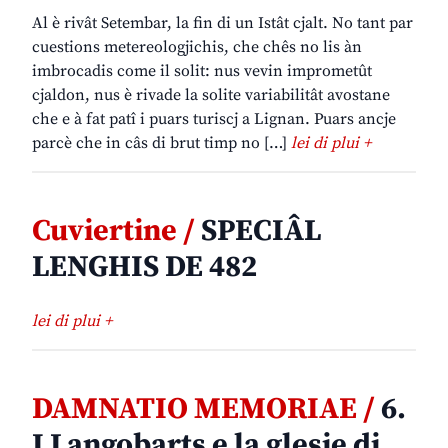
Al è rivât Setembar, la fin di un Istât cjalt. No tant par
cuestions metereologjichis, che chês no lis àn
imbrocadis come il solit: nus vevin imprometût
cjaldon, nus è rivade la solite variabilitât avostane
che e à fat patî i puars turiscj a Lignan. Puars ancje
parcè che in câs di brut timp no […]
lei di plui +
Cuviertine /
SPECIÂL
LENGHIS DE 482
lei di plui +
DAMNATIO MEMORIAE /
6.
I Langobarts e la glesie di