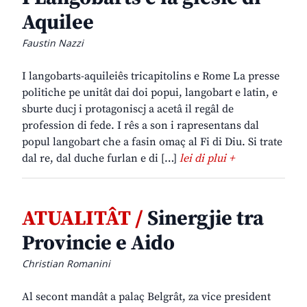
Aquilee
Faustin Nazzi
I langobarts-aquileiês tricapitolins e Rome La presse
politiche pe unitât dai doi popui, langobart e latin, e
sburte ducj i protagoniscj a acetâ il regâl de
profession di fede. I rês a son i rapresentans dal
popul langobart che a fasin omaç al Fi di Diu. Si trate
dal re, dal duche furlan e di […]
lei di plui +
ATUALITÂT /
Sinergjie tra
Provincie e Aido
Christian Romanini
Al secont mandât a palaç Belgrât, za vice president