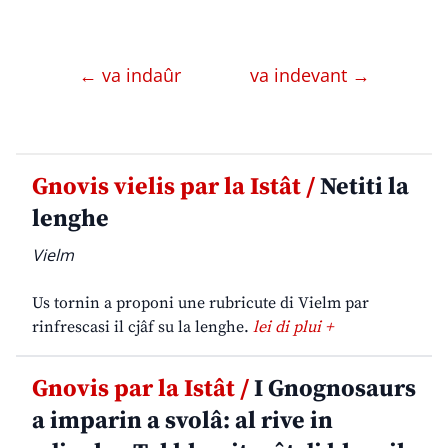
← va indaûr
va indevant →
Gnovis vielis par la Istât /
Netiti la
lenghe
Vielm
Us tornin a proponi une rubricute di Vielm par
rinfrescasi il cjâf su la lenghe.
lei di plui +
Gnovis par la Istât /
I Gnognosaurs
a imparin a svolâ: al rive in