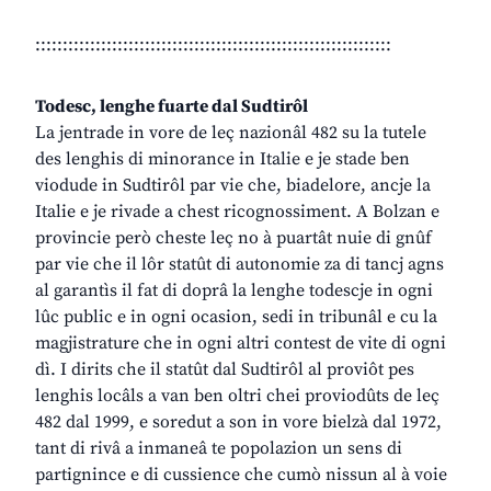
:::::::::::::::::::::::::::::::::::::::::::::::::::::::::::::::::
Todesc, lenghe fuarte dal Sudtirôl
La jentrade in vore de leç nazionâl 482 su la tutele
des lenghis di minorance in Italie e je stade ben
viodude in Sudtirôl par vie che, biadelore, ancje la
Italie e je rivade a chest ricognossiment. A Bolzan e
provincie però cheste leç no à puartât nuie di gnûf
par vie che il lôr statût di autonomie za di tancj agns
al garantìs il fat di doprâ la lenghe todescje in ogni
lûc public e in ogni ocasion, sedi in tribunâl e cu la
magjistrature che in ogni altri contest de vite di ogni
dì. I dirits che il statût dal Sudtirôl al proviôt pes
lenghis locâls a van ben oltri chei proviodûts de leç
482 dal 1999, e soredut a son in vore bielzà dal 1972,
tant di rivâ a inmaneâ te popolazion un sens di
partignince e di cussience che cumò nissun al à voie