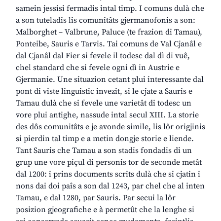
samein jessisi fermadis intal timp. I comuns dulà che
a son tuteladis lis comunitâts gjermanofonis a son:
Malborghet – Valbrune, Paluce (te frazion di Tamau),
Ponteibe, Sauris e Tarvis. Tai comuns de Val Cjanâl e
dal Cjanâl dal Fier si fevele il todesc dal dì di vuê,
chel standard che si fevele ogni dì in Austrie e
Gjermanie. Une situazion cetant plui interessante dal
pont di viste linguistic invezit, si le cjate a Sauris e
Tamau dulà che si fevele une varietât di todesc un
vore plui antighe, nassude intal secul XIII. La storie
des dôs comunitâts e je avonde simile, lis lôr origjinis
si pierdin tal timp e a metin dongje storie e liende.
Tant Sauris che Tamau a son stadis fondadis di un
grup une vore piçul di personis tor de seconde metât
dal 1200: i prins documents scrits dulà che si cjatin i
nons dai doi paîs a son dal 1243, par chel che al inten
Tamau, e dal 1280, par Sauris. Par secui la lôr
posizion gjeografiche e à permetût che la lenghe si