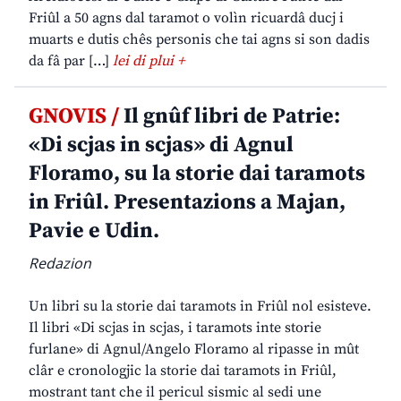
Friûl a 50 agns dal taramot o volìn ricuardâ ducj i
muarts e dutis chês personis che tai agns si son dadis
da fâ par […]
lei di plui +
GNOVIS /
Il gnûf libri de Patrie:
«Di scjas in scjas» di Agnul
Floramo, su la storie dai taramots
in Friûl. Presentazions a Majan,
Pavie e Udin.
Redazion
Un libri su la storie dai taramots in Friûl nol esisteve.
Il libri «Di scjas in scjas, i taramots inte storie
furlane» di Agnul/Angelo Floramo al ripasse in mût
clâr e cronologjic la storie dai taramots in Friûl,
mostrant tant che il pericul sismic al sedi une