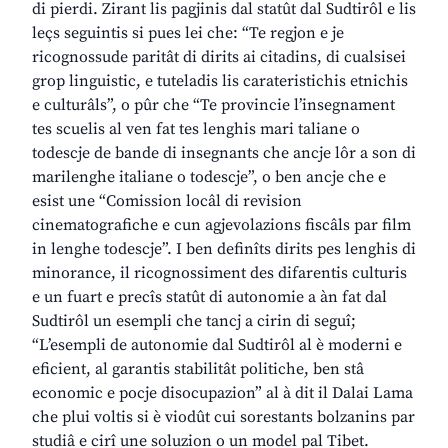
di pierdi. Zirant lis pagjinis dal statût dal Sudtirôl e lis
leçs seguintis si pues lei che: “Te regjon e je
ricognossude paritât di dirits ai citadins, di cualsisei
grop linguistic, e tuteladis lis carateristichis etnichis
e culturâls”, o pûr che “Te provincie l’insegnament
tes scuelis al ven fat tes lenghis mari taliane o
todescje de bande di insegnants che ancje lôr a son di
marilenghe italiane o todescje”, o ben ancje che e
esist une “Comission locâl di revision
cinematografiche e cun agjevolazions fiscâls par film
in lenghe todescje”. I ben definîts dirits pes lenghis di
minorance, il ricognossiment des difarentis culturis
e un fuart e precîs statût di autonomie a àn fat dal
Sudtirôl un esempli che tancj a cirin di seguî;
“L’esempli de autonomie dal Sudtirôl al è moderni e
eficient, al garantis stabilitât politiche, ben stâ
economic e pocje disocupazion” al à dit il Dalai Lama
che plui voltis si è viodût cui sorestants bolzanins par
studiâ e cirî une soluzion o un model pal Tibet.