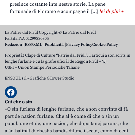
presince costante inte nestre storie. La pene
fortunade di Floramo e acompagne il […]
lei di plui +
La Patrie dal Friûl Copyright © La Patrie dal Friûl
Partita IVA 01299830305
Redazion
RSS/XML
Pubblicità
Privacy Policy
Cookie Policy
Proprietât Clape di Culture “Patrie dal Friûl”. I articui a son scrits in
lenghe furlane e cu la grafie uficiâl de Regjon Friûl – V.J.
USPI – Union Stampe Periodiche Taliane
ENSOUL srl
-
Grafiche GTower Studio
Cui che o sin
«O sin furlans di lenghe furlane, che a son convints di fâ
part de nazion furlane. Che al è come dî che o sin un
popul, une etnie, une nazion, che dopo tancj parons, che
a àn balinât di chestis bandis dilunc i secui, cumò di cent