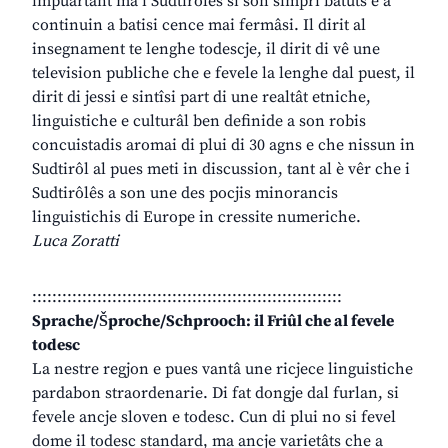
impuartant ma i Sudtirôlês si son simpri batûts e a
continuin a batisi cence mai fermâsi. Il dirit al
insegnament te lenghe todescje, il dirit di vê une
television publiche che e fevele la lenghe dal puest, il
dirit di jessi e sintîsi part di une realtât etniche,
linguistiche e culturâl ben definide a son robis
concuistadis aromai di plui di 30 agns e che nissun in
Sudtirôl al pues meti in discussion, tant al è vêr che i
Sudtirôlês a son une des pocjis minorancis
linguistichis di Europe in cressite numeriche.
Luca Zoratti
::::::::::::::::::::::::::::::::::::::::::::::::::::::::::::::
Sprache/Šproche/Schprooch: il Friûl che al fevele
todesc
La nestre regjon e pues vantâ une ricjece linguistiche
pardabon straordenarie. Di fat dongje dal furlan, si
fevele ancje sloven e todesc. Cun di plui no si fevel
dome il todesc standard, ma ancje varietâts che a