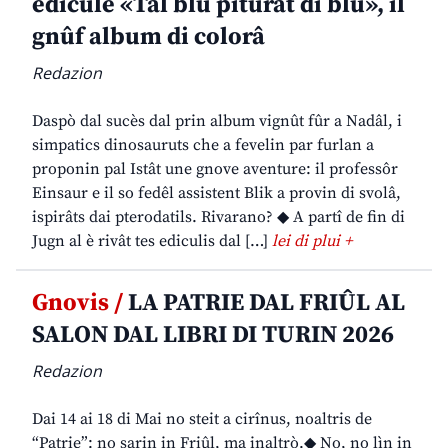
edicule «Tal blu piturât di blu», il
gnûf album di colorâ
Redazion
Daspò dal sucès dal prin album vignût fûr a Nadâl, i
simpatics dinosauruts che a fevelin par furlan a
proponin pal Istât une gnove aventure: il professôr
Einsaur e il so fedêl assistent Blik a provin di svolâ,
ispirâts dai pterodatils. Rivarano? ◆ A partî de fin di
Jugn al è rivât tes ediculis dal […]
lei di plui +
Gnovis /
LA PATRIE DAL FRIÛL AL
SALON DAL LIBRI DI TURIN 2026
Redazion
Dai 14 ai 18 di Mai no steit a cirînus, noaltris de
“Patrie”: no sarin in Friûl, ma inaltrò.◆ No, no lìn in