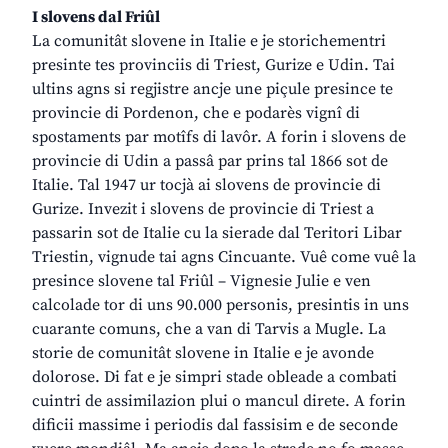
I slovens dal Friûl
La comunitât slovene in Italie e je storichementri
presinte tes provinciis di Triest, Gurize e Udin. Tai
ultins agns si regjistre ancje une piçule presince te
provincie di Pordenon, che e podarès vignî di
spostaments par motîfs di lavôr. A forin i slovens de
provincie di Udin a passâ par prins tal 1866 sot de
Italie. Tal 1947 ur tocjà ai slovens de provincie di
Gurize. Invezit i slovens de provincie di Triest a
passarin sot de Italie cu la sierade dal Teritori Libar
Triestin, vignude tai agns Cincuante. Vuê come vuê la
presince slovene tal Friûl – Vignesie Julie e ven
calcolade tor di uns 90.000 personis, presintis in uns
cuarante comuns, che a van di Tarvis a Mugle. La
storie de comunitât slovene in Italie e je avonde
dolorose. Di fat e je simpri stade obleade a combati
cuintri de assimilazion plui o mancul direte. A forin
dificii massime i periodis dal fassisim e de seconde