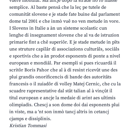
vuere mondiâl. Ma ancje dopo la strade no fo masse
semplice. Al baste pensâ che la leç pe tutele de
comunitât slovene e je stade fate buine dal parlament
dome tal 2001 e che inmò vuê no ven metude in vore.
I Slovens in Italie a àn un sisteme scolastic cun
lenghe di insegnament slovene che al va de istruzion
primarie fint a chê superiôr. E je stade metude in pîts
une struture capilâr di associazions culturâls, sociâls
e sportivis che a àn prodot esponents di ponte a nivel
european e mondiâl. Par esempli si pues ricuardâ il
scritôr Boris Pahor che al à di resint ricevût une des
plui grandis onorificencis di bande des autoritâts
francesis o il zuiadôr di volley Matej Cernic, che cu la
scuadre rapresentative dal stât talian al à vinçût il
titul european e ancje la medaie di arint aes ultimis
olimpiadis. Chescj a son dome doi dai esponents plui
in viste, ma a ‘nt son inmò tancj altris in cetancj
cjamps e dissiplinis.
Kristian Tommasi