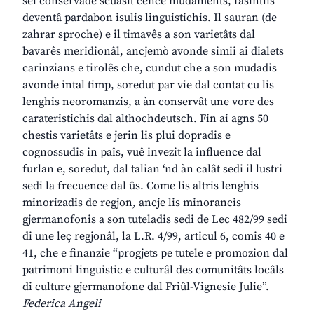
sei conservade scuasit cence mudaments, fasintlis
deventâ pardabon isulis linguistichis. Il sauran (de
zahrar sproche) e il timavês a son varietâts dal
bavarês meridionâl, ancjemò avonde simii ai dialets
carinzians e tirolês che, cundut che a son mudadis
avonde intal timp, soredut par vie dal contat cu lis
lenghis neoromanzis, a àn conservât une vore des
carateristichis dal althochdeutsch. Fin ai agns 50
chestis varietâts e jerin lis plui dopradis e
cognossudis in paîs, vuê invezit la influence dal
furlan e, soredut, dal talian ‘nd àn calât sedi il lustri
sedi la frecuence dal ûs. Come lis altris lenghis
minorizadis de regjon, ancje lis minorancis
gjermanofonis a son tuteladis sedi de Lec 482/99 sedi
di une leç regjonâl, la L.R. 4/99, articul 6, comis 40 e
41, che e finanzie “progjets pe tutele e promozion dal
patrimoni linguistic e culturâl des comunitâts locâls
di culture gjermanofone dal Friûl-Vignesie Julie”.
Federica Angeli