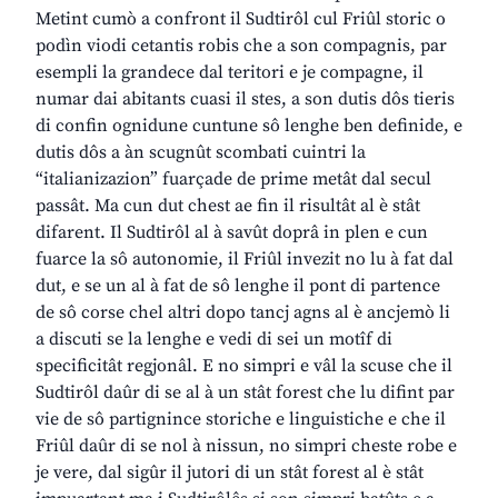
Metint cumò a confront il Sudtirôl cul Friûl storic o
podìn viodi cetantis robis che a son compagnis, par
esempli la grandece dal teritori e je compagne, il
numar dai abitants cuasi il stes, a son dutis dôs tieris
di confin ognidune cuntune sô lenghe ben definide, e
dutis dôs a àn scugnût scombati cuintri la
“italianizazion” fuarçade de prime metât dal secul
passât. Ma cun dut chest ae fin il risultât al è stât
difarent. Il Sudtirôl al à savût doprâ in plen e cun
fuarce la sô autonomie, il Friûl invezit no lu à fat dal
dut, e se un al à fat de sô lenghe il pont di partence
de sô corse chel altri dopo tancj agns al è ancjemò li
a discuti se la lenghe e vedi di sei un motîf di
specificitât regjonâl. E no simpri e vâl la scuse che il
Sudtirôl daûr di se al à un stât forest che lu difint par
vie de sô partignince storiche e linguistiche e che il
Friûl daûr di se nol à nissun, no simpri cheste robe e
je vere, dal sigûr il jutori di un stât forest al è stât