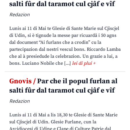
salti fûr dal taramot cul cjâf e vîf
Redazion
Lunis ai 11 di Mai te Glesie di Sante Marie sul Cjiscjel
di Udin, si è tignude la messe par ricuardâ i 50 agns
dal document “Ai furlans che a crodin” cu la
partecipazion dal nestri vescul bons. Riccardo Lamba
che al à presiedude la celebrazion. Un grazie a lui, a
bons. Luciano Nobile che […]
lei di plui +
Gnovis /
Par che il popul furlan al
salti fûr dal taramot cul cjâf e vîf
Redazion
Lunis ai 11 di Mai a lis 18,30 te Glesie di Sante Marie
sul Cjiscjel di Udin. Glesie Furlane, cun la
Arcidiocesi di Udine e Clape di Culture Patrie dal