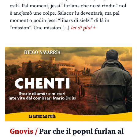
esili. Pal moment, jessi “furlans che no si rindin” nol
è ancjemò une colpe. Salacor lu deventarà, ma pal
moment o podin jessi “libars di sielzi” di lâ in
“mission”. Une mission […]
lei di plui +
Gnovis /
Par che il popul furlan al