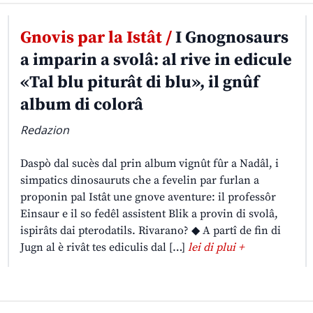
Gnovis par la Istât /
I Gnognosaurs
a imparin a svolâ: al rive in edicule
«Tal blu piturât di blu», il gnûf
album di colorâ
Redazion
Daspò dal sucès dal prin album vignût fûr a Nadâl, i
simpatics dinosauruts che a fevelin par furlan a
proponin pal Istât une gnove aventure: il professôr
Einsaur e il so fedêl assistent Blik a provin di svolâ,
ispirâts dai pterodatils. Rivarano? ◆ A partî de fin di
Jugn al è rivât tes ediculis dal […]
lei di plui +