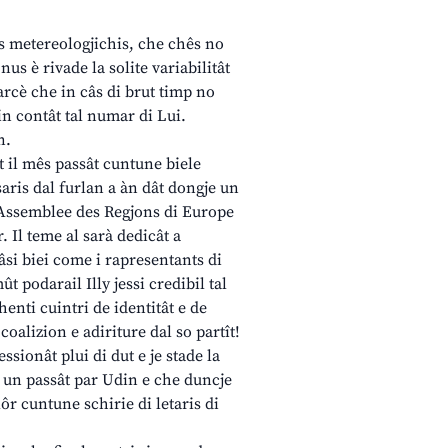
ons metereologjichis, che chês no
us è rivade la solite variabilitât
parcè che in câs di brut timp no
in contât tal numar di Lui.
n.
t il mês passât cuntune biele
saris dal furlan a àn dât dongje un
e Assemblee des Regjons di Europe
. Il teme al sarà dedicât a
 fâsi biei come i rapresentants di
 podarail Illy jessi credibil tal
chenti cuintri de identitât e de
 coalizion e adiriture dal so partît!
ionât plui di dut e je stade la
ôr un passât par Udin e che duncje
lôr cuntune schirie di letaris di