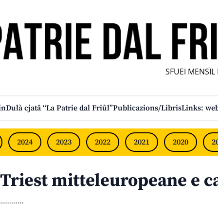
SFUEI MENSÎL FU
in
Dulà cjatâ “La Patrie dal Friûl”
Publicazions/Libris
Links: web
2024
2023
2022
2021
2020
2
Triest mitteleuropeane e c
............