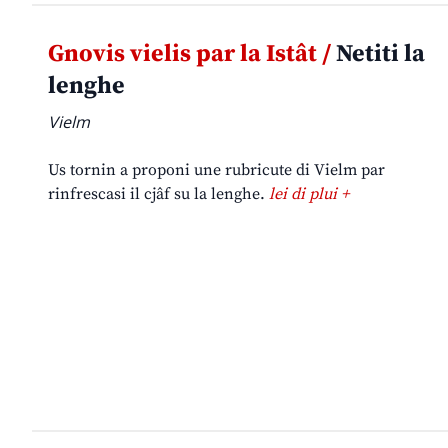
Gnovis vielis par la Istât /
Netiti la
lenghe
Vielm
Us tornin a proponi une rubricute di Vielm par
rinfrescasi il cjâf su la lenghe.
lei di plui +