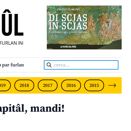
RLAN INDIPENDENT • INDEPENDENT FRIULIAN MONTHLY • N
Cerca:
 par furlan
019
2018
2017
2016
2015
2014
apitâl, mandi!