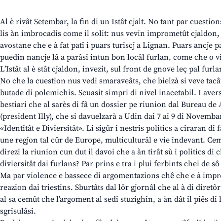
Al è rivât Setembar, la fin di un Istât cjalt. No tant par cuesti
lis àn imbrocadis come il solit: nus vevin imprometût cjaldon, n
avostane che e à fat patî i puars turiscj a Lignan. Puars ancje 
puedin nancje lâ a parâsi intun bon locâl furlan, come che o v
L’Istât al è stât cjaldon, invezit, sul front de gnove leç pal furla
No che la cuestion nus vedi smaraveâts, che bielzà si veve tacâ
butade di polemichis. Scuasit simpri di nivel inacetabil. I aver
bestiari che al sarès di fâ un dossier pe riunion dal Bureau d
(president Illy), che si davuelzarà a Udin dai 7 ai 9 di Novembar
«Identitât e Diviersitât». Li sigûr i nestris politics a ciraran di
une regjon tal cûr de Europe, multiculturâl e vie indevant. Cemût
direzi la riunion cun dut il davoi che a àn tirât sù i politics di 
diviersitât dai furlans? Par prins e tra i plui ferbints chei de sô
Ma par violence e bassece di argomentazions chê che e à impress
reazion dai triestins. Sburtâts dal lôr gjornâl che al à di diret
al sa cemût che l’argoment al sedi stuzighin, a àn dât il piês di 
sgrisulâsi.