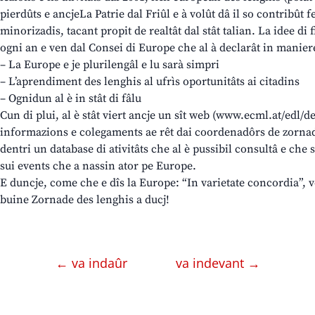
pierdûts e ancjeLa Patrie dal Friûl e à volût dâ il so contribût f
minorizadis, tacant propit de realtât dal stât talian. La idee di
ogni an e ven dal Consei di Europe che al à declarât in maniere
– La Europe e je plurilengâl e lu sarà simpri
– L’aprendiment des lenghis al ufrìs oportunitâts ai citadins
– Ognidun al è in stât di fâlu
Cun di plui, al è stât viert ancje un sît web (www.ecml.at/edl/d
informazions e colegaments ae rêt dai coordenadôrs de zornade c
dentri un database di ativitâts che al è pussibil consultâ e ch
sui events che a nassin ator pe Europe.
E duncje, come che e dîs la Europe: “In varietate concordia”, ven
buine Zornade des lenghis a ducj!
← va indaûr
va indevant →