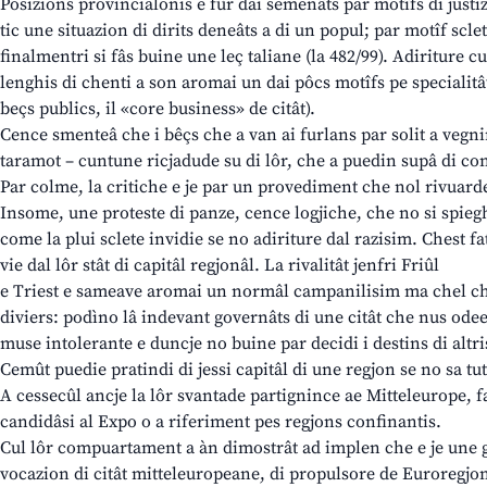
Posizions provincialonis e fûr dai semenâts par motîfs di justi
tic une situazion di dirits deneâts a di un popul; par motîf sclet
finalmentri si fâs buine une leç taliane (la 482/99). Adiriture cu
lenghis di chenti a son aromai un dai pôcs motîfs pe specialitâ
beçs publics, il «core business» de citât).
Cence smenteâ che i bêçs che a van ai furlans par solit a vegnin
taramot – cuntune ricjadude su di lôr, che a puedin supâ di c
Par colme, la critiche e je par un provediment che nol rivuarde 
Insome, une proteste di panze, cence logjiche, che no si spiegh
come la plui sclete invidie se no adiriture dal razisim. Chest fa
vie dal lôr stât di capitâl regjonâl. La rivalitât jenfri Friûl
e Triest e sameave aromai un normâl campanilisim ma chel che 
diviers: podìno lâ indevant governâts di une citât che nus odee?
muse intolerante e duncje no buine par decidi i destins di altri
Cemût puedie pratindi di jessi capitâl di une regjon se no sa tute
A cessecûl ancje la lôr svantade partignince ae Mitteleurope, fa
candidâsi al Expo o a riferiment pes regjons confinantis.
Cul lôr compuartament a àn dimostrât ad implen che e je une 
vocazion di citât mitteleuropeane, di propulsore de Euroregjon 