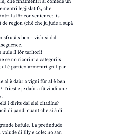
zie, che finalmentri si comede un
ementri legjislatîfs, che
intri la lôr convenience: lis
t de regjon (chê che ju jude a supâ
 sfrutâts ben – visìnsi dal
onseguence.
nuie il lôr teritori!
e se no ricorint a categoriis
t al è particolarmentri grâf par
al è daûr a vignî fûr al è ben
 Triest e je daûr a fâ viodi une
s.
lâ i dirits dai siei citadins?
cil di pandi cuant che si à di
grande bufule. La pretindude
volude di Illy e cole: no san