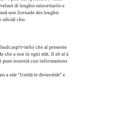
evelant di lenghis minoritariis e
 fissâ une Zornade des lenghis
 uficiâl che:
efault.asp?t=info) che al presente
he a son in ogni stât. Il sît al à
e si pues inzornâ cun informazions
 a stât “Unitât te diviersitât” e