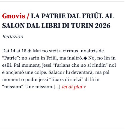
Gnovis /
LA PATRIE DAL FRIÛL AL
SALON DAL LIBRI DI TURIN 2026
Redazion
Dai 14 ai 18 di Mai no steit a cirînus, noaltris de
“Patrie”: no sarin in Friûl, ma inaltrò.◆ No, no lìn in
esili. Pal moment, jessi “furlans che no si rindin” nol
è ancjemò une colpe. Salacor lu deventarà, ma pal
moment o podin jessi “libars di sielzi” di lâ in
“mission”. Une mission […]
lei di plui +