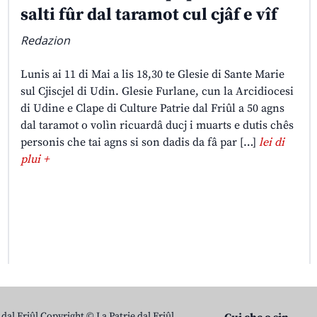
salti fûr dal taramot cul cjâf e vîf
Redazion
Lunis ai 11 di Mai a lis 18,30 te Glesie di Sante Marie
sul Cjiscjel di Udin. Glesie Furlane, cun la Arcidiocesi
di Udine e Clape di Culture Patrie dal Friûl a 50 agns
dal taramot o volìn ricuardâ ducj i muarts e dutis chês
personis che tai agns si son dadis da fâ par […]
lei di
plui +
 dal Friûl Copyright © La Patrie dal Friûl