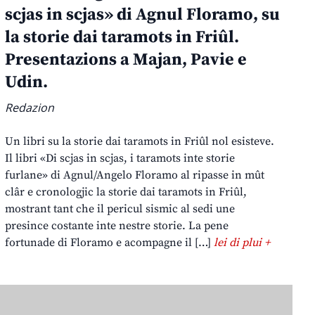
scjas in scjas» di Agnul Floramo, su
la storie dai taramots in Friûl.
Presentazions a Majan, Pavie e
Udin.
Redazion
Un libri su la storie dai taramots in Friûl nol esisteve.
Il libri «Di scjas in scjas, i taramots inte storie
furlane» di Agnul/Angelo Floramo al ripasse in mût
clâr e cronologjic la storie dai taramots in Friûl,
mostrant tant che il pericul sismic al sedi une
presince costante inte nestre storie. La pene
fortunade di Floramo e acompagne il […]
lei di plui +