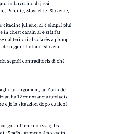
pratindaressino di jessi
ie, Polonie, Slovachie, Slovenie,
 citadine juliane, al è simpri plui
 in chest cantin al è stât fat
e» dal teritori al colarès a plomp
e de regjon: furlane, slovene,
nin segnâi contraditoris di chê
 indaghe un argoment, ae Zornade
t» su lis 12 minorancis tuteladis
che e je la situazion dopo cualchi
par garantî che i messaç, lis
t di 45 paîs europeans) no vadin