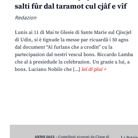
salti fûr dal taramot cul cjâf e vîf
Redazion
Lunis ai 11 di Mai te Glesie di Sante Marie sul Cjiscjel
di Udin, si è tignude la messe par ricuardâ i 50 agns
dal document “Ai furlans che a crodin” cu la
partecipazion dal nestri vescul bons. Riccardo Lamba
che al à presiedude la celebrazion. Un grazie a lui, a
bons. Luciano Nobile che […]
lei di plui +
ANNO 2025
– Contributi ricevuti da Clape di
La Patrie