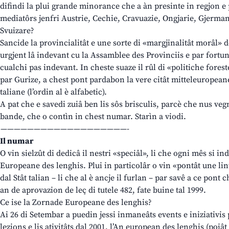
difindi la plui grande minorance che a àn presinte in regjon e 
mediatôrs jenfri Austrie, Cechie, Cravuazie, Ongjarie, Gjerman
Svuizare?
Sancide la provincialitât e une sorte di «margjinalitât morâl» de
urgjent lâ indevant cu la Assamblee des Provinciis e par fortune
cualchi pas indevant. In cheste suaze il rûl di «politiche forest
par Gurize, a chest pont pardabon la vere citât mitteleuropean
taliane (l’ordin al è alfabetic).
A pat che e savedi zuiâ ben lis sôs brisculis, parcè che nus veg
bande, che o contìn in chest numar. Starìn a viodi.
———————————————————-
Il numar
O vin sielzût di dedicâ il nestri «speciâl», li che ogni mês si
Europeane des lenghis. Plui in particolâr o vin «pontât une lin
dal Stât talian – li che al è ancje il furlan – par savê a ce pont 
an de aprovazion de leç di tutele 482, fate buine tal 1999.
Ce ise la Zornade Europeane des lenghis?
Ai 26 di Setembar a puedin jessi inmaneâts events e iniziativis 
lezions e lis ativitâts dal 2001, l’An european des lenghis (poiâ