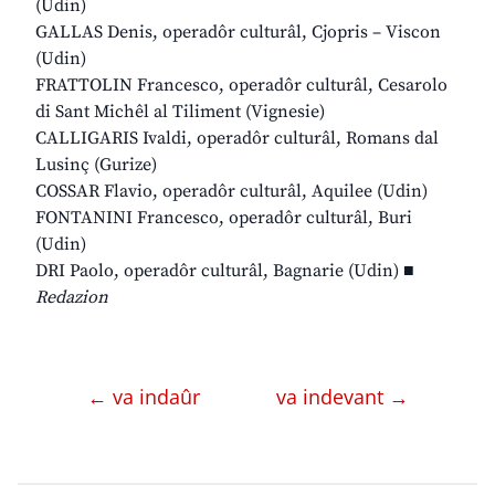
(Udin)
GALLAS Denis, operadôr culturâl, Cjopris – Viscon
(Udin)
FRATTOLIN Francesco, operadôr culturâl, Cesarolo
di Sant Michêl al Tiliment (Vignesie)
CALLIGARIS Ivaldi, operadôr culturâl, Romans dal
Lusinç (Gurize)
COSSAR Flavio, operadôr culturâl, Aquilee (Udin)
FONTANINI Francesco, operadôr culturâl, Buri
(Udin)
DRI Paolo, operadôr culturâl, Bagnarie (Udin) ■
Redazion
← va indaûr
va indevant →