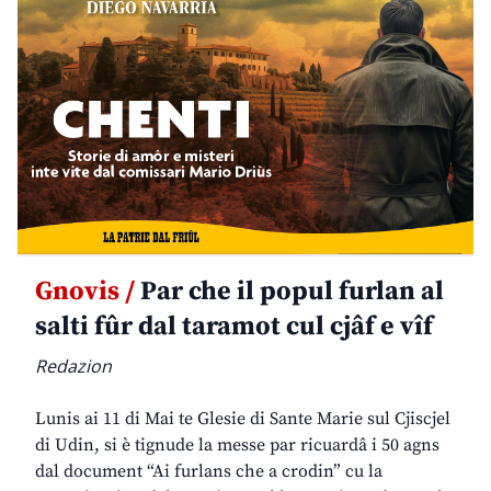
Gnovis /
Par che il popul furlan al
salti fûr dal taramot cul cjâf e vîf
Redazion
Lunis ai 11 di Mai te Glesie di Sante Marie sul Cjiscjel
di Udin, si è tignude la messe par ricuardâ i 50 agns
dal document “Ai furlans che a crodin” cu la