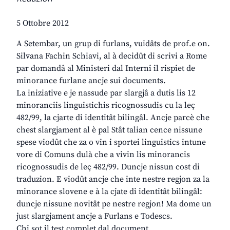
5 Ottobre 2012
A Setembar, un grup di furlans, vuidâts de prof.e on.
Silvana Fachin Schiavi, al à decidût di scrivi a Rome
par domandâ al Ministeri dal Interni il rispiet de
minorance furlane ancje sui documents.
La iniziative e je nassude par slargjâ a dutis lis 12
minoranciis linguistichis ricognossudis cu la leç
482/99, la cjarte di identitât bilingâl. Ancje parcè che
chest slargjament al è pal Stât talian cence nissune
spese viodût che za o vin i sportei linguistics intune
vore di Comuns dulà che a vivin lis minorancis
ricognossudis de leç 482/99. Duncje nissun cost di
traduzion. E viodût ancje che inte nestre regjon za la
minorance slovene e à la cjate di identitât bilingâl:
duncje nissune novitât pe nestre regjon! Ma dome un
just slargjament ancje a Furlans e Todescs.
Chi sot il test complet dal document.