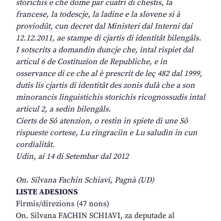
storichis e che dome par cuatri di chestis, la
francese, la todescje, la ladine e la slovene si à
proviodût, cun decret dal Ministeri dal Interni dai
12.12.2011, ae stampe di cjartis di identitât bilengâls.
I sotscrits a domandin duncje che, intal rispiet dal
articul 6 de Costituzion de Republiche, e in
osservance di ce che al è prescrit de leç 482 dal 1999,
dutis lis cjartis di identitât des zonis dulà che a son
minorancis linguistichis storichis ricognossudis intal
articul 2, a sedin bilengâls.
Cierts de Sô atenzion, o restìn in spiete di une Sô
rispueste cortese, Lu ringraciìn e Lu saludìn in cun
cordialitât.
Udin, ai 14 di Setembar dal 2012
On. Silvana Fachin Schiavi, Pagnà (UD)
LISTE ADESIONS
Firmis/direzions (47 nons)
On. Silvana FACHIN SCHIAVI, za deputade al