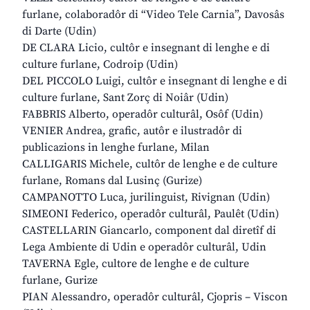
furlane, colaboradôr di “Video Tele Carnia”, Davosâs
di Darte (Udin)
DE CLARA Licio, cultôr e insegnant di lenghe e di
culture furlane, Codroip (Udin)
DEL PICCOLO Luigi, cultôr e insegnant di lenghe e di
culture furlane, Sant Zorç di Noiâr (Udin)
FABBRIS Alberto, operadôr culturâl, Osôf (Udin)
VENIER Andrea, grafic, autôr e ilustradôr di
publicazions in lenghe furlane, Milan
CALLIGARIS Michele, cultôr de lenghe e de culture
furlane, Romans dal Lusinç (Gurize)
CAMPANOTTO Luca, jurilinguist, Rivignan (Udin)
SIMEONI Federico, operadôr culturâl, Paulêt (Udin)
CASTELLARIN Giancarlo, component dal diretîf di
Lega Ambiente di Udin e operadôr culturâl, Udin
TAVERNA Egle, cultore de lenghe e de culture
furlane, Gurize
PIAN Alessandro, operadôr culturâl, Cjopris – Viscon