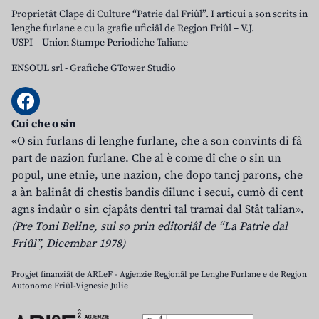
Proprietât Clape di Culture “Patrie dal Friûl”. I articui a son scrits in
lenghe furlane e cu la grafie uficiâl de Regjon Friûl – V.J.
USPI – Union Stampe Periodiche Taliane
ENSOUL srl
-
Grafiche GTower Studio
Cui che o sin
«O sin furlans di lenghe furlane, che a son convints di fâ
part de nazion furlane. Che al è come dî che o sin un
popul, une etnie, une nazion, che dopo tancj parons, che
a àn balinât di chestis bandis dilunc i secui, cumò di cent
agns indaûr o sin cjapâts dentri tal tramai dal Stât talian».
(Pre Toni Beline, sul so prin editoriâl de “La Patrie dal
Friûl”, Dicembar 1978)
Progjet finanziât de ARLeF - Agjenzie Regjonâl pe Lenghe Furlane e de Regjon
Autonome Friûl-Vignesie Julie