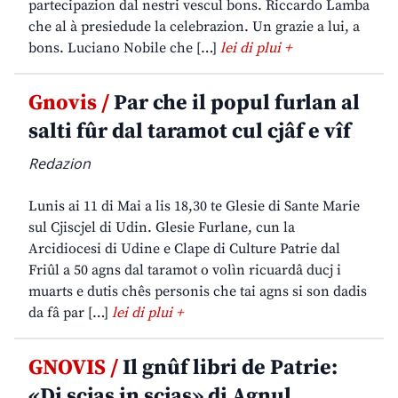
partecipazion dal nestri vescul bons. Riccardo Lamba
che al à presiedude la celebrazion. Un grazie a lui, a
bons. Luciano Nobile che […]
lei di plui +
Gnovis /
Par che il popul furlan al
salti fûr dal taramot cul cjâf e vîf
Redazion
Lunis ai 11 di Mai a lis 18,30 te Glesie di Sante Marie
sul Cjiscjel di Udin. Glesie Furlane, cun la
Arcidiocesi di Udine e Clape di Culture Patrie dal
Friûl a 50 agns dal taramot o volìn ricuardâ ducj i
muarts e dutis chês personis che tai agns si son dadis
da fâ par […]
lei di plui +
GNOVIS /
Il gnûf libri de Patrie:
«Di scjas in scjas» di Agnul