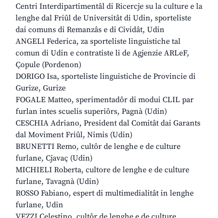
Centri Interdipartimentâl di Ricercje su la culture e la
lenghe dal Friûl de Universitât di Udin, sporteliste
dai comuns di Remanzâs e di Cividât, Udin
ANGELI Federica, za sporteliste linguistiche tal
comun di Udin e contratiste li de Agjenzie ARLeF,
Çopule (Pordenon)
DORIGO Isa, sporteliste linguistiche de Provincie di
Gurize, Gurize
FOGALE Matteo, sperimentadôr di modui CLIL par
furlan intes scuelis superiôrs, Pagnà (Udin)
CESCHIA Adriano, President dal Comitât dai Garants
dal Moviment Friûl, Nimis (Udin)
BRUNETTI Remo, cultôr de lenghe e de culture
furlane, Cjavaç (Udin)
MICHIELI Roberta, cultore de lenghe e de culture
furlane, Tavagnà (Udin)
ROSSO Fabiano, espert di multimedialitât in lenghe
furlane, Udin
VEZZI Celestino, cultôr de lenghe e de culture