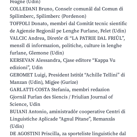
Feagne (Udin)
COLLEDANI Bruno, Conseîr comunâl dal Comun di
Spilimberc, Spilimberc (Pordenon)
TOFFOLI Donato, membri dal Comitât tecnic sientific
de Agjenzie Regjonâl pe Lenghe Furlane, Felet (Udin)
VALCIC Andrea, Diretôr di “LA PATRIE DAL FRIÛL”,
mensîl di informazion, politiche, culture in lenghe
furlane, Glemone (Udin)
KERSEVAN Alessandra, Cjase editore “Kappa Vu
edizioni”, Udin
GEROMET Luigi, President Istitût “Achille Tellini” di
Manzan (Udin), Migjee (Gurize)
GARLATTI-COSTA Stefania, membri redazion
Gjornâl Furlan des Siencis / Friulian Journal of
Science, Udin
BUIANI Antonio, aministradôr cooperative Centri di
Linguistiche Aplicade “Agnul Pitane”, Remanzâs
(Udin)
DE AGOSTINI Priscilla, za sporteliste linguistiche dal