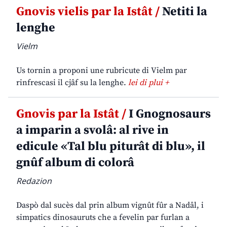
Gnovis vielis par la Istât /
Netiti la
lenghe
Vielm
Us tornin a proponi une rubricute di Vielm par
rinfrescasi il cjâf su la lenghe.
lei di plui +
Gnovis par la Istât /
I Gnognosaurs
a imparin a svolâ: al rive in
edicule «Tal blu piturât di blu», il
gnûf album di colorâ
Redazion
Daspò dal sucès dal prin album vignût fûr a Nadâl, i
simpatics dinosauruts che a fevelin par furlan a