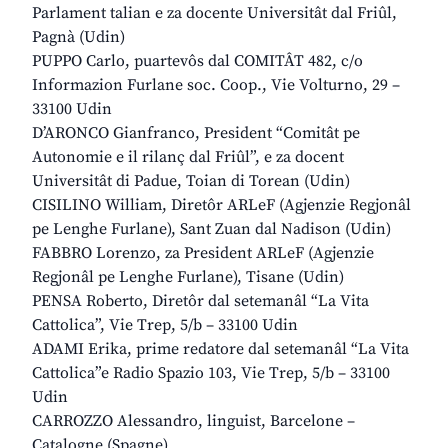
Parlament talian e za docente Universitât dal Friûl,
Pagnà (Udin)
PUPPO Carlo, puartevôs dal COMITÂT 482, c/o
Informazion Furlane soc. Coop., Vie Volturno, 29 –
33100 Udin
D’ARONCO Gianfranco, President “Comitât pe
Autonomie e il rilanç dal Friûl”, e za docent
Universitât di Padue, Toian di Torean (Udin)
CISILINO William, Diretôr ARLeF (Agjenzie Regjonâl
pe Lenghe Furlane), Sant Zuan dal Nadison (Udin)
FABBRO Lorenzo, za President ARLeF (Agjenzie
Regjonâl pe Lenghe Furlane), Tisane (Udin)
PENSA Roberto, Diretôr dal setemanâl “La Vita
Cattolica”, Vie Trep, 5/b – 33100 Udin
ADAMI Erika, prime redatore dal setemanâl “La Vita
Cattolica”e Radio Spazio 103, Vie Trep, 5/b – 33100
Udin
CARROZZO Alessandro, linguist, Barcelone –
Catalogne (Spagne)