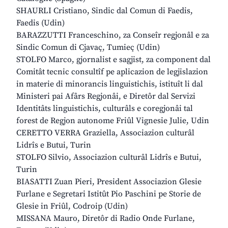
SHAURLI Cristiano, Sindic dal Comun di Faedis,
Faedis (Udin)
BARAZZUTTI Franceschino, za Conseîr regjonâl e za
Sindic Comun di Cjavaç, Tumieç (Udin)
STOLFO Marco, gjornalist e sagjist, za component dal
Comitât tecnic consultîf pe aplicazion de legjislazion
in materie di minorancis linguistichis, istituît li dal
Ministeri pai Afârs Regjonâi, e Diretôr dal Servizi
Identitâts linguistichis, culturâls e coregjonâi tal
forest de Regjon autonome Friûl Vignesie Julie, Udin
CERETTO VERRA Graziella, Associazion culturâl
Lidrîs e Butui, Turin
STOLFO Silvio, Associazion culturâl Lidrîs e Butui,
Turin
BIASATTI Zuan Pieri, President Associazion Glesie
Furlane e Segretari Istitût Pio Paschini pe Storie de
Glesie in Friûl, Codroip (Udin)
MISSANA Mauro, Diretôr di Radio Onde Furlane,