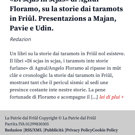
Floramo, su la storie dai taramots
in Friûl. Presentazions a Majan,
Pavie e Udin.
Redazion
Un libri su la storie dai taramots in Friûl nol esisteve.
Il libri «Di scjas in scjas, i taramots inte storie
furlane» di Agnul/Angelo Floramo al ripasse in mût
clâr e cronologjic la storie dai taramots in Friûl,
mostrant tant che il pericul sismic al sedi une
presince costante inte nestre storie. La pene
fortunade di Floramo e acompagne il […]
lei di plui +
La Patrie dal Friûl Copyright © La Patrie dal Friûl
Partita IVA 01299830305
Redazion
RSS/XML
Pubblicità
Privacy Policy
Cookie Policy