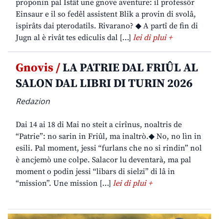
proponin pal Istât une gnove aventure: il professôr
Einsaur e il so fedêl assistent Blik a provin di svolâ,
ispirâts dai pterodatils. Rivarano? ◆ A partî de fin di
Jugn al è rivât tes ediculis dal […]
lei di plui +
Gnovis /
LA PATRIE DAL FRIÛL AL
SALON DAL LIBRI DI TURIN 2026
Redazion
Dai 14 ai 18 di Mai no steit a cirînus, noaltris de
“Patrie”: no sarin in Friûl, ma inaltrò.◆ No, no lìn in
esili. Pal moment, jessi “furlans che no si rindin” nol
è ancjemò une colpe. Salacor lu deventarà, ma pal
moment o podin jessi “libars di sielzi” di lâ in
“mission”. Une mission […]
lei di plui +