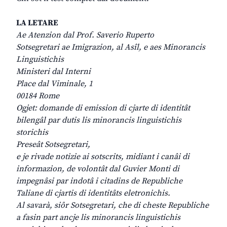
LA LETARE
Ae Atenzion dal Prof. Saverio Ruperto
Sotsegretari ae Imigrazion, al Asîl, e aes Minorancis
Linguistichis
Ministeri dal Interni
Place dal Viminale, 1
00184 Rome
Ogjet: domande di emission di cjarte di identitât
bilengâl par dutis lis minorancis linguistichis
storichis
Preseât Sotsegretari,
e je rivade notizie ai sotscrits, midiant i canâi di
informazion, de volontât dal Guvier Monti di
impegnâsi par indotâ i citadins de Republiche
Taliane di cjartis di identitâts eletronichis.
Al savarà, siôr Sotsegretari, che di cheste Republiche
a fasin part ancje lis minorancis linguistichis