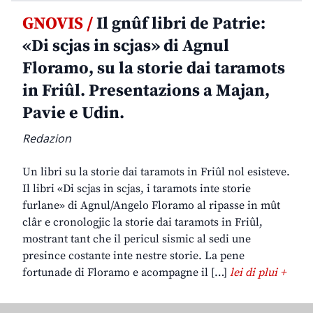
GNOVIS /
Il gnûf libri de Patrie:
«Di scjas in scjas» di Agnul
Floramo, su la storie dai taramots
in Friûl. Presentazions a Majan,
Pavie e Udin.
Redazion
Un libri su la storie dai taramots in Friûl nol esisteve.
Il libri «Di scjas in scjas, i taramots inte storie
furlane» di Agnul/Angelo Floramo al ripasse in mût
clâr e cronologjic la storie dai taramots in Friûl,
mostrant tant che il pericul sismic al sedi une
presince costante inte nestre storie. La pene
fortunade di Floramo e acompagne il […]
lei di plui +