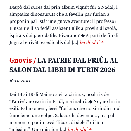
Daspò dal sucès dal prin album vignût fûr a Nadâl, i
simpatics dinosauruts che a fevelin par furlan a
proponin pal Istât une gnove aventure: il professôr
Einsaur e il so fedêl assistent Blik a provin di svolâ,
ispirâts dai pterodatils. Rivarano? ◆ A partî de fin di
Jugn al è rivât tes ediculis dal […]
lei di plui +
Gnovis /
LA PATRIE DAL FRIÛL AL
SALON DAL LIBRI DI TURIN 2026
Redazion
Dai 14 ai 18 di Mai no steit a cirînus, noaltris de
“Patrie”: no sarin in Friûl, ma inaltrò.◆ No, no lìn in
esili. Pal moment, jessi “furlans che no si rindin” nol
è ancjemò une colpe. Salacor lu deventarà, ma pal
moment o podin jessi “libars di sielzi” di lâ in
“mission”. Une mission […]
lei di plui +