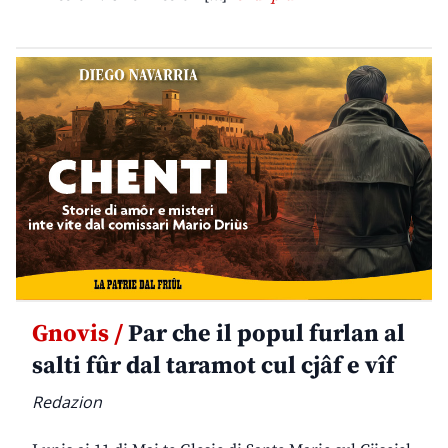
Gnovis /
Par che il popul furlan al
salti fûr dal taramot cul cjâf e vîf
Redazion