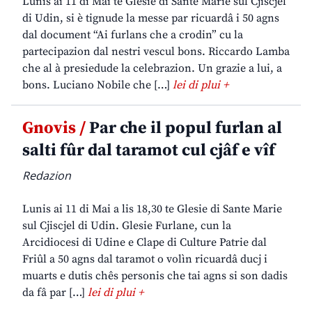
Lunis ai 11 di Mai te Glesie di Sante Marie sul Cjiscjel
di Udin, si è tignude la messe par ricuardâ i 50 agns
dal document “Ai furlans che a crodin” cu la
partecipazion dal nestri vescul bons. Riccardo Lamba
che al à presiedude la celebrazion. Un grazie a lui, a
bons. Luciano Nobile che […]
lei di plui +
Gnovis /
Par che il popul furlan al
salti fûr dal taramot cul cjâf e vîf
Redazion
Lunis ai 11 di Mai a lis 18,30 te Glesie di Sante Marie
sul Cjiscjel di Udin. Glesie Furlane, cun la
Arcidiocesi di Udine e Clape di Culture Patrie dal
Friûl a 50 agns dal taramot o volìn ricuardâ ducj i
muarts e dutis chês personis che tai agns si son dadis
da fâ par […]
lei di plui +