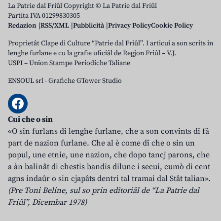
La Patrie dal Friûl Copyright © La Patrie dal Friûl
Partita IVA 01299830305
Redazion
RSS/XML
Pubblicità
Privacy Policy
Cookie Policy
Proprietât Clape di Culture “Patrie dal Friûl”. I articui a son scrits in
lenghe furlane e cu la grafie uficiâl de Regjon Friûl – V.J.
USPI – Union Stampe Periodiche Taliane
ENSOUL srl
-
Grafiche GTower Studio
Cui che o sin
«O sin furlans di lenghe furlane, che a son convints di fâ
part de nazion furlane. Che al è come dî che o sin un
popul, une etnie, une nazion, che dopo tancj parons, che
a àn balinât di chestis bandis dilunc i secui, cumò di cent
agns indaûr o sin cjapâts dentri tal tramai dal Stât talian».
(Pre Toni Beline, sul so prin editoriâl de “La Patrie dal
Friûl”, Dicembar 1978)