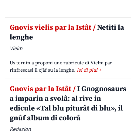
Gnovis vielis par la Istât /
Netiti la
lenghe
Vielm
Us tornin a proponi une rubricute di Vielm par
rinfrescasi il cjâf su la lenghe.
lei di plui +
Gnovis par la Istât /
I Gnognosaurs
a imparin a svolâ: al rive in
edicule «Tal blu piturât di blu», il
gnûf album di colorâ
Redazion