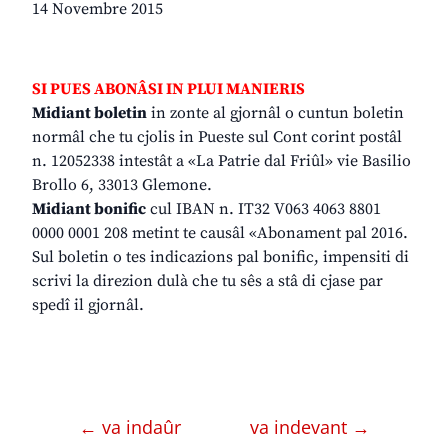
14 Novembre 2015
SI PUES ABONÂSI IN PLUI MANIERIS
Midiant boletin
in zonte al gjornâl o cuntun boletin
normâl che tu cjolis in Pueste sul Cont corint postâl
n. 12052338 intestât a «La Patrie dal Friûl» vie Basilio
Brollo 6, 33013 Glemone.
Midiant bonific
cul IBAN n. IT32 V063 4063 8801
0000 0001 208 metint te causâl «Abonament pal 2016.
Sul boletin o tes indicazions pal bonific, impensiti di
scrivi la direzion dulà che tu sês a stâ di cjase par
spedî il gjornâl.
← va indaûr
va indevant →