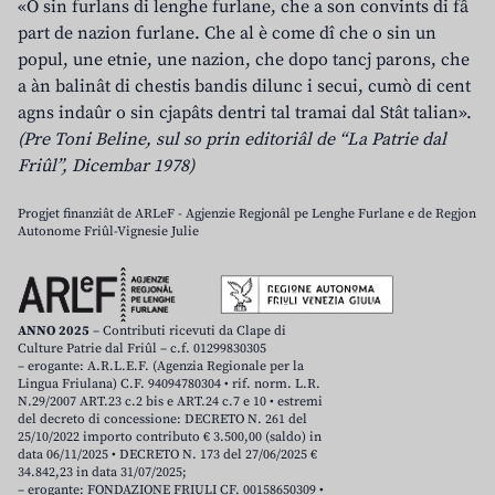
«O sin furlans di lenghe furlane, che a son convints di fâ
part de nazion furlane. Che al è come dî che o sin un
popul, une etnie, une nazion, che dopo tancj parons, che
a àn balinât di chestis bandis dilunc i secui, cumò di cent
agns indaûr o sin cjapâts dentri tal tramai dal Stât talian».
(Pre Toni Beline, sul so prin editoriâl de “La Patrie dal
Friûl”, Dicembar 1978)
Progjet finanziât de ARLeF - Agjenzie Regjonâl pe Lenghe Furlane e de Regjon
Autonome Friûl-Vignesie Julie
ANNO 2025
– Contributi ricevuti da Clape di
Culture Patrie dal Friûl – c.f. 01299830305
– erogante: A.R.L.E.F. (Agenzia Regionale per la
Lingua Friulana) C.F. 94094780304 • rif. norm. L.R.
N.29/2007 ART.23 c.2 bis e ART.24 c.7 e 10 • estremi
del decreto di concessione: DECRETO N. 261 del
25/10/2022 importo contributo € 3.500,00 (saldo) in
data 06/11/2025 • DECRETO N. 173 del 27/06/2025 €
34.842,23 in data 31/07/2025;
– erogante: FONDAZIONE FRIULI CF. 00158650309 •