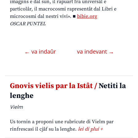
imagjins e dal sun, il rapuart fra universâl e
particolâr, il macrocosmi rapresentât dal Libri e
microcosmi dal nestri vivi». ■
bibie.org
OSCAR PUNTEL
← va indaûr
va indevant →
Gnovis vielis par la Istât /
Netiti la
lenghe
Vielm
Us tornin a proponi une rubricute di Vielm par
rinfrescasi il cjâf su la lenghe.
lei di plui +