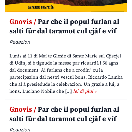
Gnovis /
Par che il popul furlan al
salti fûr dal taramot cul cjâf e vîf
Redazion
Lunis ai 11 di Mai te Glesie di Sante Marie sul Cjiscjel
di Udin, si è tignude la messe par ricuardâ i 50 agns
dal document “Ai furlans che a crodin” cu la
partecipazion dal nestri vescul bons. Riccardo Lamba
che al à presiedude la celebrazion. Un grazie a lui, a
bons. Luciano Nobile che […]
lei di plui +
Gnovis /
Par che il popul furlan al
salti fûr dal taramot cul cjâf e vîf
Redazion