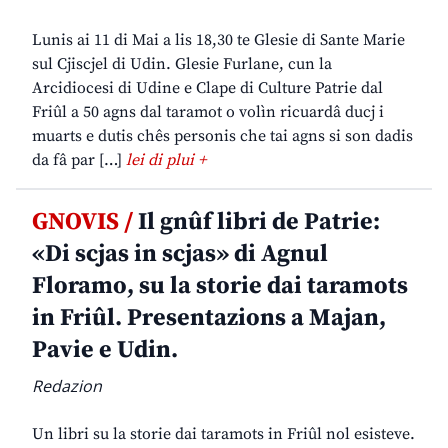
Lunis ai 11 di Mai a lis 18,30 te Glesie di Sante Marie
sul Cjiscjel di Udin. Glesie Furlane, cun la
Arcidiocesi di Udine e Clape di Culture Patrie dal
Friûl a 50 agns dal taramot o volìn ricuardâ ducj i
muarts e dutis chês personis che tai agns si son dadis
da fâ par […]
lei di plui +
GNOVIS /
Il gnûf libri de Patrie:
«Di scjas in scjas» di Agnul
Floramo, su la storie dai taramots
in Friûl. Presentazions a Majan,
Pavie e Udin.
Redazion
Un libri su la storie dai taramots in Friûl nol esisteve.