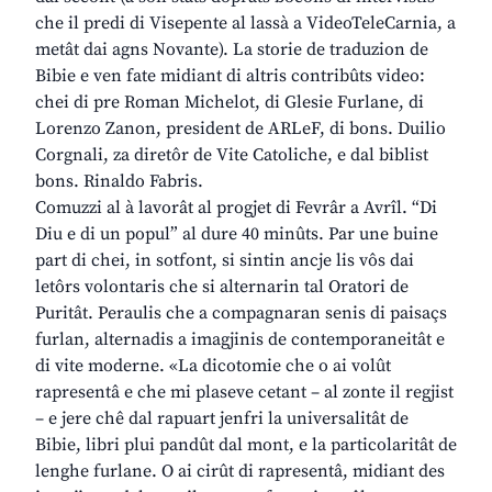
che il predi di Visepente al lassà a VideoTeleCarnia, a
metât dai agns Novante). La storie de traduzion de
Bibie e ven fate midiant di altris contribûts video:
chei di pre Roman Michelot, di Glesie Furlane, di
Lorenzo Zanon, president de ARLeF, di bons. Duilio
Corgnali, za diretôr de Vite Catoliche, e dal biblist
bons. Rinaldo Fabris.
Comuzzi al à lavorât al progjet di Fevrâr a Avrîl. “Di
Diu e di un popul” al dure 40 minûts. Par une buine
part di chei, in sotfont, si sintin ancje lis vôs dai
letôrs volontaris che si alternarin tal Oratori de
Puritât. Peraulis che a compagnaran senis di paisaçs
furlan, alternadis a imagjinis de contemporaneitât e
di vite moderne. «La dicotomie che o ai volût
rapresentâ e che mi plaseve cetant – al zonte il regjist
– e jere chê dal rapuart jenfri la universalitât de
Bibie, libri plui pandût dal mont, e la particolaritât de
lenghe furlane. O ai cirût di rapresentâ, midiant des