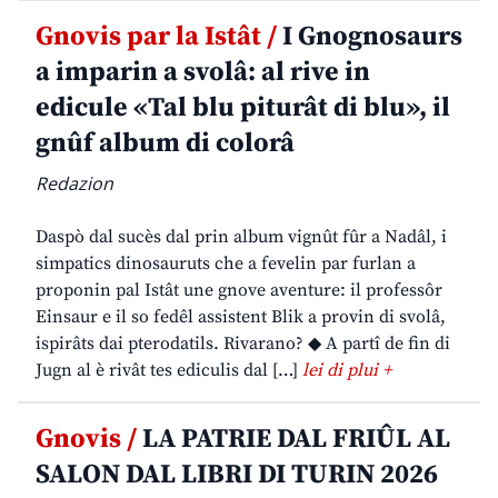
Gnovis par la Istât /
I Gnognosaurs
a imparin a svolâ: al rive in
edicule «Tal blu piturât di blu», il
gnûf album di colorâ
Redazion
Daspò dal sucès dal prin album vignût fûr a Nadâl, i
simpatics dinosauruts che a fevelin par furlan a
proponin pal Istât une gnove aventure: il professôr
Einsaur e il so fedêl assistent Blik a provin di svolâ,
ispirâts dai pterodatils. Rivarano? ◆ A partî de fin di
Jugn al è rivât tes ediculis dal […]
lei di plui +
Gnovis /
LA PATRIE DAL FRIÛL AL
SALON DAL LIBRI DI TURIN 2026