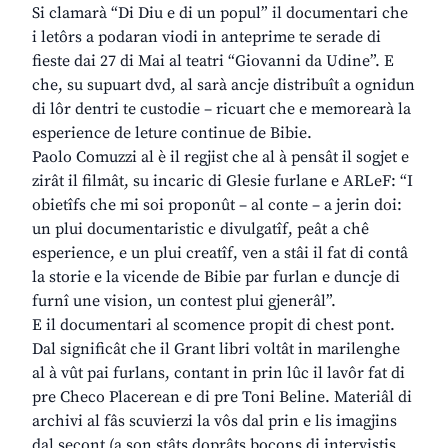
Si clamarà “Di Diu e di un popul” il documentari che
i letôrs a podaran viodi in anteprime te serade di
fieste dai 27 di Mai al teatri “Giovanni da Udine”. E
che, su supuart dvd, al sarà ancje distribuît a ognidun
di lôr dentri te custodie – ricuart che e memorearà la
esperience de leture continue de Bibie.
Paolo Comuzzi al è il regjist che al à pensât il sogjet e
zirât il filmât, su incaric di Glesie furlane e ARLeF: “I
obietîfs che mi soi proponût – al conte – a jerin doi:
un plui documentaristic e divulgatîf, peât a chê
esperience, e un plui creatîf, ven a stâi il fat di contâ
la storie e la vicende de Bibie par furlan e duncje di
furnî une vision, un contest plui gjenerâl”.
E il documentari al scomence propit di chest pont.
Dal significât che il Grant libri voltât in marilenghe
al à vût pai furlans, contant in prin lûc il lavôr fat di
pre Checo Placerean e di pre Toni Beline. Materiâl di
archivi al fâs scuvierzi la vôs dal prin e lis imagjins
dal secont (a son stâts doprâts bocons di intervistis