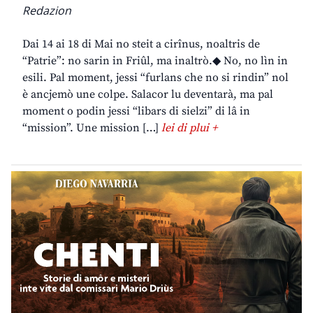
Redazion
Dai 14 ai 18 di Mai no steit a cirînus, noaltris de
“Patrie”: no sarin in Friûl, ma inaltrò.◆ No, no lìn in
esili. Pal moment, jessi “furlans che no si rindin” nol
è ancjemò une colpe. Salacor lu deventarà, ma pal
moment o podin jessi “libars di sielzi” di lâ in
“mission”. Une mission […]
lei di plui +