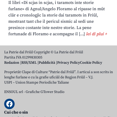
Il libri «Di scjas in scjas, i taramots inte storie
furlane» di Agnul/Angelo Floramo al ripasse in mût
clâr e cronologjic la storie dai taramots in Friûl,
mostrant tant che il pericul sismic al sedi une
presince costante inte nestre storie. La pene
fortunade di Floramo e acompagne il […]
lei di plui +
La Patrie dal Friûl Copyright © La Patrie dal Friûl
Partita IVA 01299830305
Redazion
RSS/XML
Pubblicità
Privacy Policy
Cookie Policy
Proprietât Clape di Culture “Patrie dal Friûl”. I articui a son scrits in
lenghe furlane e cu la grafie uficiâl de Regjon Friûl – V.J.
USPI – Union Stampe Periodiche Taliane
ENSOUL srl
-
Grafiche GTower Studio
Cui che o sin