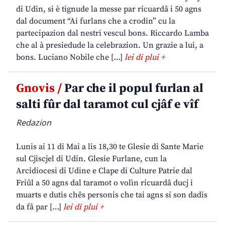
di Udin, si è tignude la messe par ricuardâ i 50 agns
dal document “Ai furlans che a crodin” cu la
partecipazion dal nestri vescul bons. Riccardo Lamba
che al à presiedude la celebrazion. Un grazie a lui, a
bons. Luciano Nobile che […]
lei di plui +
Gnovis /
Par che il popul furlan al
salti fûr dal taramot cul cjâf e vîf
Redazion
Lunis ai 11 di Mai a lis 18,30 te Glesie di Sante Marie
sul Cjiscjel di Udin. Glesie Furlane, cun la
Arcidiocesi di Udine e Clape di Culture Patrie dal
Friûl a 50 agns dal taramot o volìn ricuardâ ducj i
muarts e dutis chês personis che tai agns si son dadis
da fâ par […]
lei di plui +