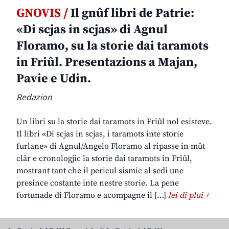
GNOVIS /
Il gnûf libri de Patrie:
«Di scjas in scjas» di Agnul
Floramo, su la storie dai taramots
in Friûl. Presentazions a Majan,
Pavie e Udin.
Redazion
Un libri su la storie dai taramots in Friûl nol esisteve.
Il libri «Di scjas in scjas, i taramots inte storie
furlane» di Agnul/Angelo Floramo al ripasse in mût
clâr e cronologjic la storie dai taramots in Friûl,
mostrant tant che il pericul sismic al sedi une
presince costante inte nestre storie. La pene
fortunade di Floramo e acompagne il […]
lei di plui +