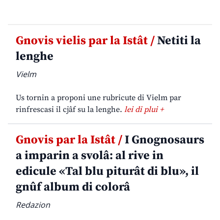
Gnovis vielis par la Istât /
Netiti la
lenghe
Vielm
Us tornin a proponi une rubricute di Vielm par
rinfrescasi il cjâf su la lenghe.
lei di plui +
Gnovis par la Istât /
I Gnognosaurs
a imparin a svolâ: al rive in
edicule «Tal blu piturât di blu», il
gnûf album di colorâ
Redazion