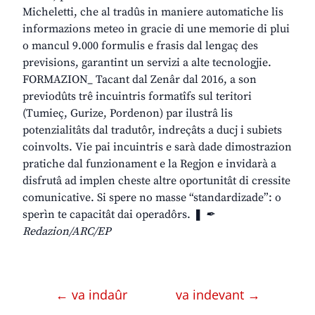
Micheletti, che al tradûs in maniere automatiche lis
informazions meteo in gracie di une memorie di plui
o mancul 9.000 formulis e frasis dal lengaç des
previsions, garantint un servizi a alte tecnologjie.
FORMAZION_ Tacant dal Zenâr dal 2016, a son
previodûts trê incuintris formatîfs sul teritori
(Tumieç, Gurize, Pordenon) par ilustrâ lis
potenzialitâts dal tradutôr, indreçâts a ducj i subiets
coinvolts. Vie pai incuintris e sarà dade dimostrazion
pratiche dal funzionament e la Regjon e invidarà a
disfrutâ ad implen cheste altre oportunitât di cressite
comunicative. Si spere no masse “standardizade”: o
sperìn te capacitât dai operadôrs. ❚
✒
Redazion/ARC/EP
← va indaûr
va indevant →