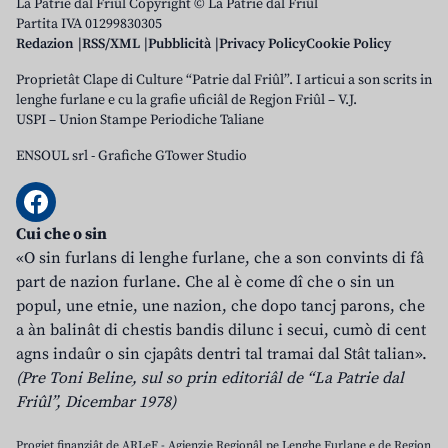
La Patrie dal Friûl Copyright © La Patrie dal Friûl
Partita IVA 01299830305
Redazion
RSS/XML
Pubblicità
Privacy Policy
Cookie Policy
Proprietât Clape di Culture “Patrie dal Friûl”. I articui a son scrits in
lenghe furlane e cu la grafie uficiâl de Regjon Friûl – V.J.
USPI – Union Stampe Periodiche Taliane
ENSOUL srl
-
Grafiche GTower Studio
Cui che o sin
«O sin furlans di lenghe furlane, che a son convints di fâ
part de nazion furlane. Che al è come dî che o sin un
popul, une etnie, une nazion, che dopo tancj parons, che
a àn balinât di chestis bandis dilunc i secui, cumò di cent
agns indaûr o sin cjapâts dentri tal tramai dal Stât talian».
(Pre Toni Beline, sul so prin editoriâl de “La Patrie dal
Friûl”, Dicembar 1978)
Progjet finanziât de ARLeF - Agjenzie Regjonâl pe Lenghe Furlane e de Regjon