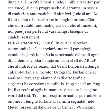
duncje al è un riferiment a Jude, il biblic traditôr par
ecelence), al è un program che al garantìs un servizi
di traduzion automatiche di alt nivel. Jude al analize
il test talian e lu trasforme in lenghe furlane. Clâr
che un tradutôr automatic, par ben che al funzioni,
nol pues jessi perfet: al varà simpri bisugne di
cualchi sestament.
FUNZIONAMENT_ E cussì, in curt la Direzion
Autonomiis locâls e inviarà une mail par spiegâ
cemût discjamâ Jude. Su la schermade dal pc di ogni
dipendent si viodarà ancje un leam al sît de ARLeF
che al indrece ae sezion dal Grant Dizionari Bilengâl
Talian-Furlan e al Coretôr Ortografic Furlan che al
analize il test, segnalant erôrs di ortografie e
sugjerint lis corezions pussibilis. In gracie di un Plug
In, il coretôr al agjìs in maniere direte su la pagjine
word dal test. Tra i imprescj informatics pe traduzion
on line in lenghe furlane al va infin segnalât Jude
Meteo, presentât dal diretôr di Osmer FVG Stefano