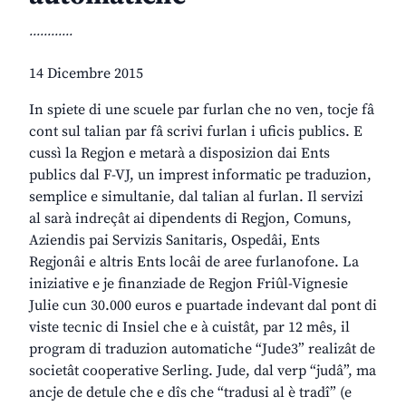
............
14 Dicembre 2015
In spiete di une scuele par furlan che no ven, tocje fâ
cont sul talian par fâ scrivi furlan i uficis publics. E
cussì la Regjon e metarà a disposizion dai Ents
publics dal F-VJ, un imprest informatic pe traduzion,
semplice e simultanie, dal talian al furlan. Il servizi
al sarà indreçât ai dipendents di Regjon, Comuns,
Aziendis pai Servizis Sanitaris, Ospedâi, Ents
Regjonâi e altris Ents locâi de aree furlanofone. La
iniziative e je finanziade de Regjon Friûl-Vignesie
Julie cun 30.000 euros e puartade indevant dal pont di
viste tecnic di Insiel che e à cuistât, par 12 mês, il
program di traduzion automatiche “Jude3” realizât de
societât cooperative Serling. Jude, dal verp “judâ”, ma
ancje de detule che e dîs che “tradusi al è tradî” (e