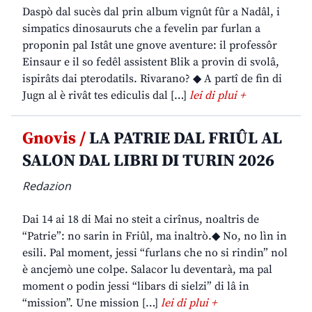
Daspò dal sucès dal prin album vignût fûr a Nadâl, i
simpatics dinosauruts che a fevelin par furlan a
proponin pal Istât une gnove aventure: il professôr
Einsaur e il so fedêl assistent Blik a provin di svolâ,
ispirâts dai pterodatils. Rivarano? ◆ A partî de fin di
Jugn al è rivât tes ediculis dal […]
lei di plui +
Gnovis /
LA PATRIE DAL FRIÛL AL
SALON DAL LIBRI DI TURIN 2026
Redazion
Dai 14 ai 18 di Mai no steit a cirînus, noaltris de
“Patrie”: no sarin in Friûl, ma inaltrò.◆ No, no lìn in
esili. Pal moment, jessi “furlans che no si rindin” nol
è ancjemò une colpe. Salacor lu deventarà, ma pal
moment o podin jessi “libars di sielzi” di lâ in
“mission”. Une mission […]
lei di plui +