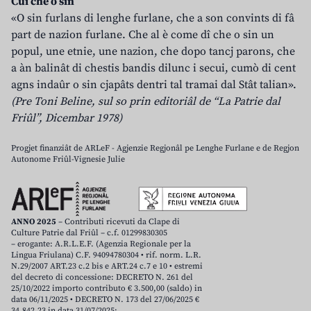
Cui che o sin
«O sin furlans di lenghe furlane, che a son convints di fâ
part de nazion furlane. Che al è come dî che o sin un
popul, une etnie, une nazion, che dopo tancj parons, che
a àn balinât di chestis bandis dilunc i secui, cumò di cent
agns indaûr o sin cjapâts dentri tal tramai dal Stât talian».
(Pre Toni Beline, sul so prin editoriâl de “La Patrie dal
Friûl”, Dicembar 1978)
Progjet finanziât de ARLeF - Agjenzie Regjonâl pe Lenghe Furlane e de Regjon
Autonome Friûl-Vignesie Julie
ANNO 2025
– Contributi ricevuti da Clape di
Culture Patrie dal Friûl – c.f. 01299830305
– erogante: A.R.L.E.F. (Agenzia Regionale per la
Lingua Friulana) C.F. 94094780304 • rif. norm. L.R.
N.29/2007 ART.23 c.2 bis e ART.24 c.7 e 10 • estremi
del decreto di concessione: DECRETO N. 261 del
25/10/2022 importo contributo € 3.500,00 (saldo) in
data 06/11/2025 • DECRETO N. 173 del 27/06/2025 €
34.842,23 in data 31/07/2025;