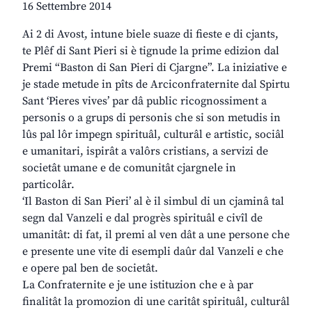
16 Settembre 2014
Ai 2 di Avost, intune biele suaze di fieste e di cjants,
te Plêf di Sant Pieri si è tignude la prime edizion dal
Premi “Baston di San Pieri di Cjargne”. La iniziative e
je stade metude in pîts de Arciconfraternite dal Spirtu
Sant ‘Pieres vives’ par dâ public ricognossiment a
personis o a grups di personis che si son metudis in
lûs pal lôr impegn spirituâl, culturâl e artistic, sociâl
e umanitari, ispirât a valôrs cristians, a servizi de
societât umane e de comunitât cjargnele in
particolâr.
‘Il Baston di San Pieri’ al è il simbul di un cjaminâ tal
segn dal Vanzeli e dal progrès spirituâl e civîl de
umanitât: di fat, il premi al ven dât a une persone che
e presente une vite di esempli daûr dal Vanzeli e che
e opere pal ben de societât.
La Confraternite e je une istituzion che e à par
finalitât la promozion di une caritât spirituâl, culturâl