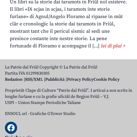
Un libri su la storie dai taramots in Friûl nol esisteve.
Il libri «Di scjas in scjas, i taramots inte storie
furlane» di Agnul/Angelo Floramo al ripasse in mût
clâr e cronologjic la storie dai taramots in Friûl,
mostrant tant che il pericul sismic al sedi une
presince costante inte nestre storie. La pene
fortunade di Floramo e acompagne il […]
lei di plui +
La Patrie dal Friûl Copyright © La Patrie dal Friûl
Partita IVA 01299830305
Redazion
RSS/XML
Pubblicità
Privacy Policy
Cookie Policy
Proprietât Clape di Culture “Patrie dal Friûl”. I articui a son scrits in
lenghe furlane e cu la grafie uficiâl de Regjon Friûl – V.J.
USPI – Union Stampe Periodiche Taliane
ENSOUL srl
-
Grafiche GTower Studio