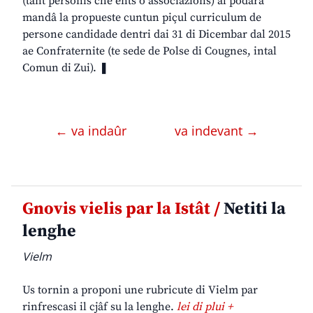
(tant personis che ents o associazions) al podarà
mandâ la propueste cuntun piçul curriculum de
persone candidade dentri dai 31 di Dicembar dal 2015
ae Confraternite (te sede de Polse di Cougnes, intal
Comun di Zui). ❚
← va indaûr
va indevant →
Gnovis vielis par la Istât /
Netiti la
lenghe
Vielm
Us tornin a proponi une rubricute di Vielm par
rinfrescasi il cjâf su la lenghe.
lei di plui +