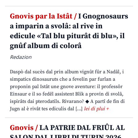
Gnovis par la Istât /
I Gnognosaurs
a imparin a svolâ: al rive in
edicule «Tal blu piturât di blu», il
gnûf album di colorâ
Redazion
Daspò dal sucès dal prin album vignût fûr a Nadâl, i
simpatics dinosauruts che a fevelin par furlan a
proponin pal Istât une gnove aventure: il professôr
Einsaur e il so fedêl assistent Blik a provin di svolâ,
ispirâts dai pterodatils. Rivarano? ◆ A partî de fin di
Jugn al è rivât tes ediculis dal […]
lei di plui +
Gnovis /
LA PATRIE DAL FRIÛL AL
SALON DAL LIBRI DI TURIN 2026