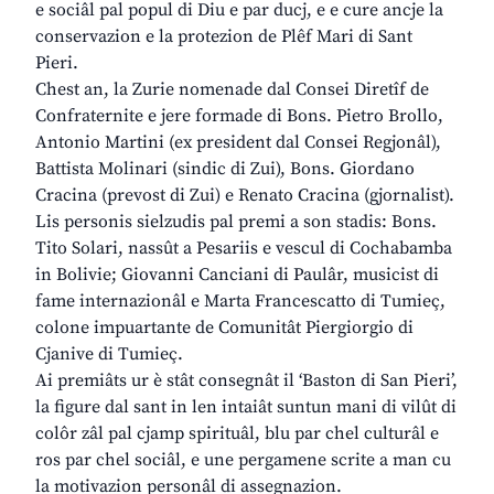
e sociâl pal popul di Diu e par ducj, e e cure ancje la
conservazion e la protezion de Plêf Mari di Sant
Pieri.
Chest an, la Zurie nomenade dal Consei Diretîf de
Confraternite e jere formade di Bons. Pietro Brollo,
Antonio Martini (ex president dal Consei Regjonâl),
Battista Molinari (sindic di Zui), Bons. Giordano
Cracina (prevost di Zui) e Renato Cracina (gjornalist).
Lis personis sielzudis pal premi a son stadis: Bons.
Tito Solari, nassût a Pesariis e vescul di Cochabamba
in Bolivie; Giovanni Canciani di Paulâr, musicist di
fame internazionâl e Marta Francescatto di Tumieç,
colone impuartante de Comunitât Piergiorgio di
Cjanive di Tumieç.
Ai premiâts ur è stât consegnât il ‘Baston di San Pieri’,
la figure dal sant in len intaiât suntun mani di vilût di
colôr zâl pal cjamp spirituâl, blu par chel culturâl e
ros par chel sociâl, e une pergamene scrite a man cu
la motivazion personâl di assegnazion.