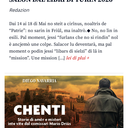
Redazion
Dai 14 ai 18 di Mai no steit a cirînus, noaltris de
“Patrie”: no sarin in Friûl, ma inaltrò.◆ No, no lìn in
esili. Pal moment, jessi “furlans che no si rindin” nol
è ancjemò une colpe. Salacor lu deventarà, ma pal
moment o podin jessi “libars di sielzi” di lâ in
“mission”. Une mission […]
lei di plui +