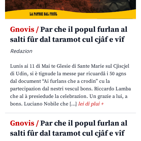
Gnovis /
Par che il popul furlan al
salti fûr dal taramot cul cjâf e vîf
Redazion
Lunis ai 11 di Mai te Glesie di Sante Marie sul Cjiscjel
di Udin, si è tignude la messe par ricuardâ i 50 agns
dal document “Ai furlans che a crodin” cu la
partecipazion dal nestri vescul bons. Riccardo Lamba
che al à presiedude la celebrazion. Un grazie a lui, a
bons. Luciano Nobile che […]
lei di plui +
Gnovis /
Par che il popul furlan al
salti fûr dal taramot cul cjâf e vîf