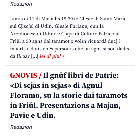
Redazion
Lunis ai 11 di Mai a lis 18,30 te Glesie di Sante Marie
sul Cjiscjel di Udin. Glesie Furlane, cun la
Arcidiocesi di Udine e Clape di Culture Patrie dal
Friûl a 50 agns dal taramot o volìn ricuardâ ducj i
muarts e dutis chês personis che tai agns si son dadis
da fâ par […]
lei di plui +
GNOVIS /
Il gnûf libri de Patrie:
«Di scjas in scjas» di Agnul
Floramo, su la storie dai taramots
in Friûl. Presentazions a Majan,
Pavie e Udin.
Redazion