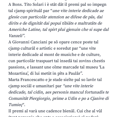
A Bons. Tito Solari i è stât dât il premi pal so impegn
tal cjamp spirituâl par “
une vite interie dedicade ae
glesie cun particolâr atenzion ae difese de pâs, dai
dirits e de dignitât dai popui tibiâts e maltratâts de
Americhe Latine, tal spirt plui gjenuin che si supe dal
Vanzeli”
.
A Giovanni Canciani pe sô opare cence poste tal
cjamp culturâl e artistic e soredut par “une vite
interie dedicade al mont de musiche e de culture,
cun particolâr traspuart tal insedâ tai zovins chestis
passions, e lassant une olme marcade tal museu ‘La
Mozartina’, di lui metût in pîts a Paulâr”.
Marta Francescatto e je stade sielte pal so lavôr tal
cjamp sociâl e umanitari par
“une vite interie
dedicade, tal cidin, aes personis mancul fortunadis te
Comunitât Piergiorgio, prime a Udin e po a Cjanive di
Tumieç
“.
Il premi al varà une cadence bienâl. Cui che al vûl