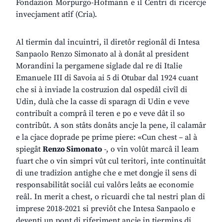
Fondazion Morpurgo-Hofmann e il Centri di ricercje
invecjament atîf (Cria).
Al tiermin dal incuintri, il diretôr regionâl di Intesa
Sanpaolo Renzo Simonato al à donât al president
Morandini la pergamene siglade dal re di Italie
Emanuele III di Savoia ai 5 di Otubar dal 1924 cuant
che si à inviade la costruzion dal ospedâl civîl di
Udin, dulà che la casse di sparagn di Udin e veve
contribuît a comprâ il teren e po e veve dât il so
contribût. A son stâts donâts ancje la pene, il calamâr
e la cjace doprade pe prime piere: «Cun chest – al à
spiegât
Renzo Simonato
-, o vin volût marcâ il leam
fuart che o vin simpri vût cul teritori, inte continuitât
di une tradizion antighe che e met dongje il sens di
responsabilitât sociâl cui valôrs leâts ae economie
reâl. In merit a chest, o ricuardi che tal nestri plan di
imprese 2018-2021 si previôt che Intesa Sanpaolo e
deventi un pont di riferiment ancje in tiermins di