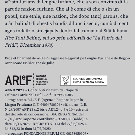
«O sin furlans di lenghe furlane, che a son convints di fâ
part de nazion furlane. Che al è come dî che o sin un
popul, une etnie, une nazion, che dopo tancj parons, che
a àn balinât di chestis bandis dilunc i secui, cumò di cent
agns indaûr o sin cjapâts dentri tal tramai dal Stât talian».
(Pre Toni Beline, sul so prin editoriâl de “La Patrie dal
Friûl”, Dicembar 1978)
Progjet finanziât de ARLeF - Agjenzie Regjonâl pe Lenghe Furlane e de Regjon
Autonome Friûl-Vignesie Julie
ANNO 2025
– Contributi ricevuti da Clape di
Culture Patrie dal Friûl – c.f. 01299830305
– erogante: A.R.L.E.F. (Agenzia Regionale per la
Lingua Friulana) C.F. 94094780304 • rif. norm. L.R.
N.29/2007 ART.23 c.2 bis e ART.24 c.7 e 10 • estremi
del decreto di concessione: DECRETO N. 261 del
25/10/2022 importo contributo € 3.500,00 (saldo) in
data 06/11/2025 • DECRETO N. 173 del 27/06/2025 €
34.842,23 in data 31/07/2025;
– erogante: FONDAZIONE FRIULI CF. 00158650309 •