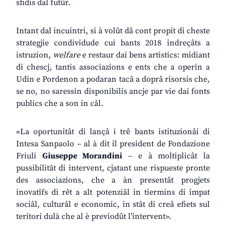
sfidis dal futûr.
Intant dal incuintri, si à volût dâ cont propit di cheste
strategjie condividude cui bants 2018 indreçâts a
istruzion,
welfare
e restaur dai bens artistics: midiant
di chescj, tantis associazions e ents che a operin a
Udin e Pordenon a podaran tacâ a doprâ risorsis che,
se no, no saressin disponibilis ancje par vie dai fonts
publics che a son in câl.
«La oportunitât di lançâ i trê bants istituzionâi di
Intesa Sanpaolo – al à dit il president de Fondazione
Friuli
Giuseppe Morandini
– e à moltiplicât la
pussibilitât di intervent, cjatant une rispueste pronte
des associazions, che a àn presentât progjets
inovatîfs di rêt a alt potenziâl in tiermins di impat
sociâl, culturâl e economic, in stât di creâ efiets sul
teritori dulà che al è previodût l’intervent».