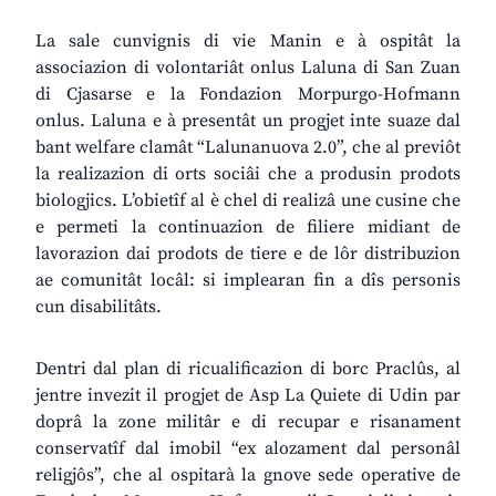
La sale cunvignis di vie Manin e à ospitât la
associazion di volontariât onlus Laluna di San Zuan
di Cjasarse e la Fondazion Morpurgo-Hofmann
onlus. Laluna e à presentât un progjet inte suaze dal
bant welfare clamât “Lalunanuova 2.0”, che al previôt
la realizazion di orts sociâi che a produsin prodots
biologjics. L’obietîf al è chel di realizâ une cusine che
e permeti la continuazion de filiere midiant de
lavorazion dai prodots de tiere e de lôr distribuzion
ae comunitât locâl: si implearan fin a dîs personis
cun disabilitâts.
Dentri dal plan di ricualificazion di borc Praclûs, al
jentre invezit il progjet de Asp La Quiete di Udin par
doprâ la zone militâr e di recupar e risanament
conservatîf dal imobil “ex alozament dal personâl
religjôs”, che al ospitarà la gnove sede operative de