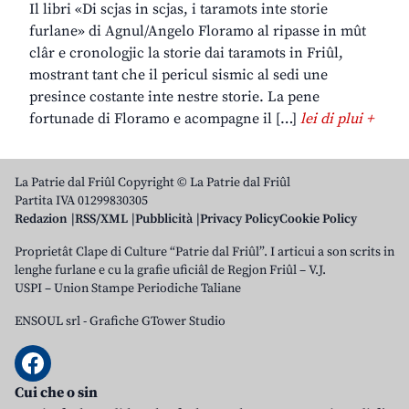
Il libri «Di scjas in scjas, i taramots inte storie
furlane» di Agnul/Angelo Floramo al ripasse in mût
clâr e cronologjic la storie dai taramots in Friûl,
mostrant tant che il pericul sismic al sedi une
presince costante inte nestre storie. La pene
fortunade di Floramo e acompagne il […]
lei di plui +
La Patrie dal Friûl Copyright © La Patrie dal Friûl
Partita IVA 01299830305
Redazion
RSS/XML
Pubblicità
Privacy Policy
Cookie Policy
Proprietât Clape di Culture “Patrie dal Friûl”. I articui a son scrits in
lenghe furlane e cu la grafie uficiâl de Regjon Friûl – V.J.
USPI – Union Stampe Periodiche Taliane
ENSOUL srl
-
Grafiche GTower Studio
Cui che o sin