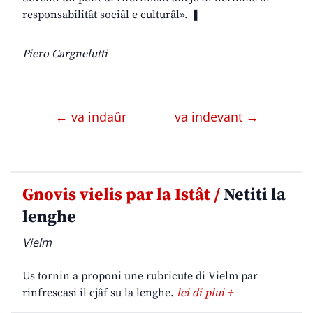
responsabilitât sociâl e culturâl». ❚
Piero Cargnelutti
← va indaûr
va indevant →
Gnovis vielis par la Istât /
Netiti la
lenghe
Vielm
Us tornin a proponi une rubricute di Vielm par
rinfrescasi il cjâf su la lenghe.
lei di plui +