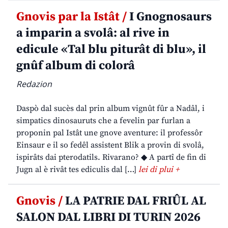
Gnovis par la Istât /
I Gnognosaurs
a imparin a svolâ: al rive in
edicule «Tal blu piturât di blu», il
gnûf album di colorâ
Redazion
Daspò dal sucès dal prin album vignût fûr a Nadâl, i
simpatics dinosauruts che a fevelin par furlan a
proponin pal Istât une gnove aventure: il professôr
Einsaur e il so fedêl assistent Blik a provin di svolâ,
ispirâts dai pterodatils. Rivarano? ◆ A partî de fin di
Jugn al è rivât tes ediculis dal […]
lei di plui +
Gnovis /
LA PATRIE DAL FRIÛL AL
SALON DAL LIBRI DI TURIN 2026