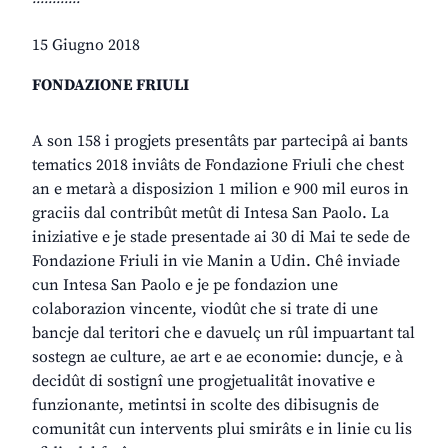
15 Giugno 2018
FONDAZIONE FRIULI
A son 158 i progjets presentâts par partecipâ ai bants
tematics 2018 inviâts de Fondazione Friuli che chest
an e metarà a disposizion 1 milion e 900 mil euros in
graciis dal contribût metût di Intesa San Paolo. La
iniziative e je stade presentade ai 30 di Mai te sede de
Fondazione Friuli in vie Manin a Udin. Chê inviade
cun Intesa San Paolo e je pe fondazion une
colaborazion vincente, viodût che si trate di une
bancje dal teritori che e davuelç un rûl impuartant tal
sostegn ae culture, ae art e ae economie: duncje, e à
decidût di sostignî une progjetualitât inovative e
funzionante, metintsi in scolte des dibisugnis de
comunitât cun intervents plui smirâts e in linie cu lis