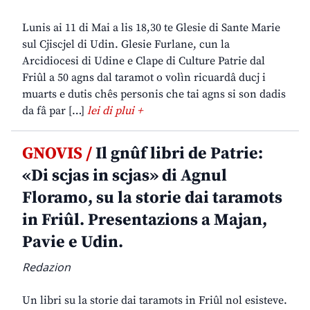
Lunis ai 11 di Mai a lis 18,30 te Glesie di Sante Marie
sul Cjiscjel di Udin. Glesie Furlane, cun la
Arcidiocesi di Udine e Clape di Culture Patrie dal
Friûl a 50 agns dal taramot o volìn ricuardâ ducj i
muarts e dutis chês personis che tai agns si son dadis
da fâ par […]
lei di plui +
GNOVIS /
Il gnûf libri de Patrie:
«Di scjas in scjas» di Agnul
Floramo, su la storie dai taramots
in Friûl. Presentazions a Majan,
Pavie e Udin.
Redazion
Un libri su la storie dai taramots in Friûl nol esisteve.