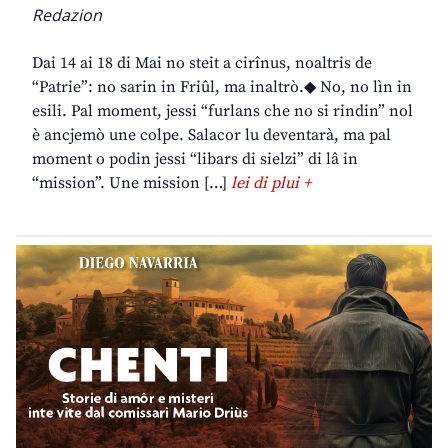
Redazion
Dai 14 ai 18 di Mai no steit a cirînus, noaltris de
“Patrie”: no sarin in Friûl, ma inaltrò.◆ No, no lìn in
esili. Pal moment, jessi “furlans che no si rindin” nol
è ancjemò une colpe. Salacor lu deventarà, ma pal
moment o podin jessi “libars di sielzi” di lâ in
“mission”. Une mission […]
lei di plui +