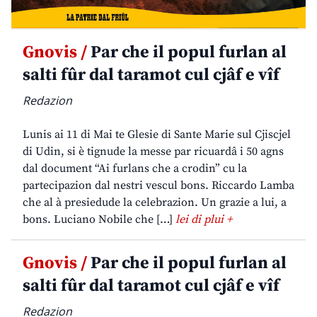
Gnovis /
Par che il popul furlan al
salti fûr dal taramot cul cjâf e vîf
Redazion
Lunis ai 11 di Mai te Glesie di Sante Marie sul Cjiscjel
di Udin, si è tignude la messe par ricuardâ i 50 agns
dal document “Ai furlans che a crodin” cu la
partecipazion dal nestri vescul bons. Riccardo Lamba
che al à presiedude la celebrazion. Un grazie a lui, a
bons. Luciano Nobile che […]
lei di plui +
Gnovis /
Par che il popul furlan al
salti fûr dal taramot cul cjâf e vîf
Redazion