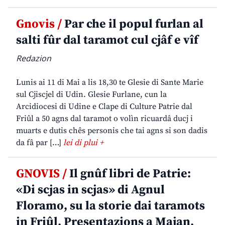
Gnovis /
Par che il popul furlan al
salti fûr dal taramot cul cjâf e vîf
Redazion
Lunis ai 11 di Mai a lis 18,30 te Glesie di Sante Marie
sul Cjiscjel di Udin. Glesie Furlane, cun la
Arcidiocesi di Udine e Clape di Culture Patrie dal
Friûl a 50 agns dal taramot o volìn ricuardâ ducj i
muarts e dutis chês personis che tai agns si son dadis
da fâ par […]
lei di plui +
GNOVIS /
Il gnûf libri de Patrie:
«Di scjas in scjas» di Agnul
Floramo, su la storie dai taramots
in Friûl. Presentazions a Majan,