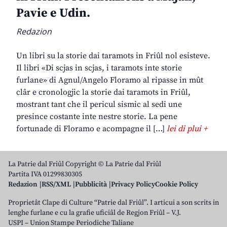
Pavie e Udin.
Redazion
Un libri su la storie dai taramots in Friûl nol esisteve.
Il libri «Di scjas in scjas, i taramots inte storie
furlane» di Agnul/Angelo Floramo al ripasse in mût
clâr e cronologjic la storie dai taramots in Friûl,
mostrant tant che il pericul sismic al sedi une
presince costante inte nestre storie. La pene
fortunade di Floramo e acompagne il […]
lei di plui +
La Patrie dal Friûl Copyright © La Patrie dal Friûl
Partita IVA 01299830305
Redazion
RSS/XML
Pubblicità
Privacy Policy
Cookie Policy
Proprietât Clape di Culture “Patrie dal Friûl”. I articui a son scrits in
lenghe furlane e cu la grafie uficiâl de Regjon Friûl – V.J.
USPI – Union Stampe Periodiche Taliane