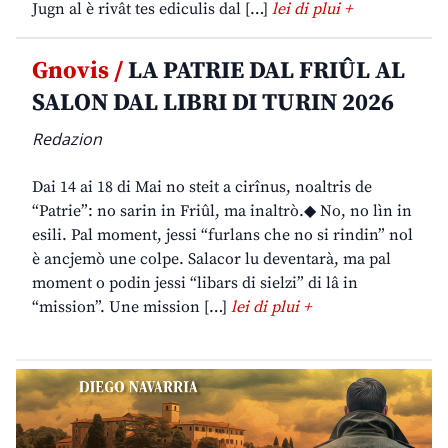
Jugn al è rivât tes ediculis dal […]
lei di plui +
Gnovis /
LA PATRIE DAL FRIÛL AL
SALON DAL LIBRI DI TURIN 2026
Redazion
Dai 14 ai 18 di Mai no steit a cirînus, noaltris de
“Patrie”: no sarin in Friûl, ma inaltrò.◆ No, no lìn in
esili. Pal moment, jessi “furlans che no si rindin” nol
è ancjemò une colpe. Salacor lu deventarà, ma pal
moment o podin jessi “libars di sielzi” di lâ in
“mission”. Une mission […]
lei di plui +