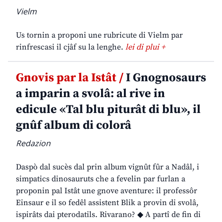
Vielm
Us tornin a proponi une rubricute di Vielm par
rinfrescasi il cjâf su la lenghe.
lei di plui +
Gnovis par la Istât /
I Gnognosaurs
a imparin a svolâ: al rive in
edicule «Tal blu piturât di blu», il
gnûf album di colorâ
Redazion
Daspò dal sucès dal prin album vignût fûr a Nadâl, i
simpatics dinosauruts che a fevelin par furlan a
proponin pal Istât une gnove aventure: il professôr
Einsaur e il so fedêl assistent Blik a provin di svolâ,
ispirâts dai pterodatils. Rivarano? ◆ A partî de fin di