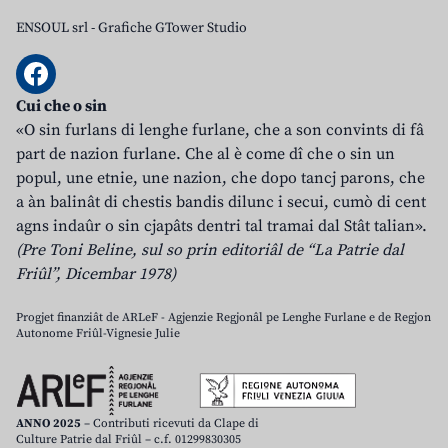
ENSOUL srl
-
Grafiche GTower Studio
Cui che o sin
«O sin furlans di lenghe furlane, che a son convints di fâ
part de nazion furlane. Che al è come dî che o sin un
popul, une etnie, une nazion, che dopo tancj parons, che
a àn balinât di chestis bandis dilunc i secui, cumò di cent
agns indaûr o sin cjapâts dentri tal tramai dal Stât talian».
(Pre Toni Beline, sul so prin editoriâl de “La Patrie dal
Friûl”, Dicembar 1978)
Progjet finanziât de ARLeF - Agjenzie Regjonâl pe Lenghe Furlane e de Regjon
Autonome Friûl-Vignesie Julie
ANNO 2025
– Contributi ricevuti da Clape di
Culture Patrie dal Friûl – c.f. 01299830305