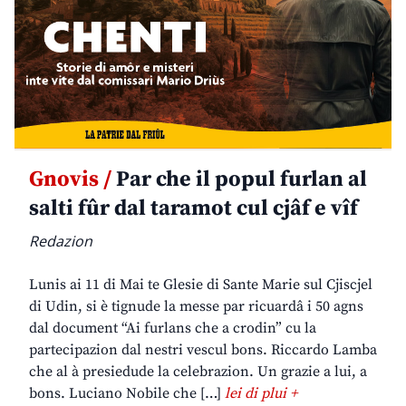
Gnovis /
Par che il popul furlan al
salti fûr dal taramot cul cjâf e vîf
Redazion
Lunis ai 11 di Mai te Glesie di Sante Marie sul Cjiscjel
di Udin, si è tignude la messe par ricuardâ i 50 agns
dal document “Ai furlans che a crodin” cu la
partecipazion dal nestri vescul bons. Riccardo Lamba
che al à presiedude la celebrazion. Un grazie a lui, a
bons. Luciano Nobile che […]
lei di plui +