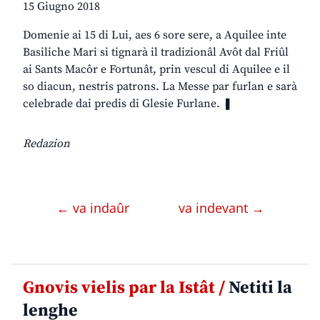
15 Giugno 2018
Domenie ai 15 di Lui, aes 6 sore sere, a Aquilee inte
Basiliche Mari si tignarà il tradizionâl Avôt dal Friûl
ai Sants Macôr e Fortunât, prin vescul di Aquilee e il
so diacun, nestris patrons. La Messe par furlan e sarà
celebrade dai predis di Glesie Furlane. ❚
Redazion
← va indaûr
va indevant →
Gnovis vielis par la Istât /
Netiti la
lenghe