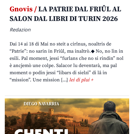
Gnovis /
LA PATRIE DAL FRIÛL AL
SALON DAL LIBRI DI TURIN 2026
Redazion
Dai 14 ai 18 di Mai no steit a cirînus, noaltris de
“Patrie”: no sarin in Friûl, ma inaltrò.◆ No, no lìn in
esili. Pal moment, jessi “furlans che no si rindin” nol
è ancjemò une colpe. Salacor lu deventarà, ma pal
moment o podin jessi “libars di sielzi” di lâ in
“mission”. Une mission […]
lei di plui +