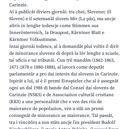
Carinzie.
Al à publicât diviers gjornâi: tra chei, Slovenec (il
Sloven) e il setemanâl sloven Mir (La pâs), ma ancje
altris in lenghe todescje come Stimmen aus
Innerösterreich, la Draupost, Kärntner Blatt e
Kärntner Volksstimme.
Intai gjornâi todescs, al à domandât plui voltis il dirit
de minorance slovene di doprâ la lôr lenghe a scuele,
tai uficis e tai tribunâi. Cun trê mandâts (1862-1863,
1871-1878 e 1880-1888), al lavorà come deputât
parlamentâr a pro dai interès dai slovens in Carinzie.
Ispirât a lui, al è il premi Einspieler che al è assegnât
ogni an dal 1988 di bande dal Consei dai slovens de
Carinzie (NSKS) e de Associazion culturâl cristiane
(KKS) a une personalitât che e ven des riis de
maiorance de popolazion, ven a stâi un premi
consegnât de minorance ae maiorance. Tal passât,
tra i vincitôrs a son stâts ancje l’ex president Rudolf