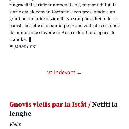
ringraciâ il scritôr innomenât che, midiant di lui, la
storie dai slovens in Carinzie e ven presentade a un
grant public internazionâl. No son pôcs chei todescs
o austriacs che a àn sintût pe prime volte de esistence
de minorance slovene in Austrie leint une opare di
Handke. ❚
✒ Janez Erat
va indevant →
Gnovis vielis par la Istât /
Netiti la
lenghe
Vielm