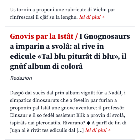
Us tornin a proponi une rubricute di Vielm par
rinfrescasi il cjâf su la lenghe.
lei di plui +
Gnovis par la Istât /
I Gnognosaurs
a imparin a svolâ: al rive in
edicule «Tal blu piturât di blu», il
gnûf album di colorâ
Redazion
Daspò dal sucès dal prin album vignût fûr a Nadâl, i
simpatics dinosauruts che a fevelin par furlan a
proponin pal Istât une gnove aventure: il professôr
Einsaur e il so fedêl assistent Blik a provin di svolâ,
ispirâts dai pterodatils. Rivarano? ◆ A partî de fin di
Jugn al è rivât tes ediculis dal […]
lei di plui +