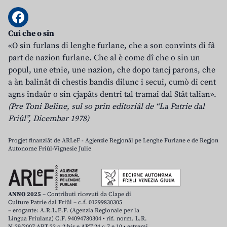
Cui che o sin
«O sin furlans di lenghe furlane, che a son convints di fâ
part de nazion furlane. Che al è come dî che o sin un
popul, une etnie, une nazion, che dopo tancj parons, che
a àn balinât di chestis bandis dilunc i secui, cumò di cent
agns indaûr o sin cjapâts dentri tal tramai dal Stât talian».
(Pre Toni Beline, sul so prin editoriâl de “La Patrie dal
Friûl”, Dicembar 1978)
Progjet finanziât de ARLeF - Agjenzie Regjonâl pe Lenghe Furlane e de Regjon
Autonome Friûl-Vignesie Julie
ANNO 2025
– Contributi ricevuti da Clape di
Culture Patrie dal Friûl – c.f. 01299830305
– erogante: A.R.L.E.F. (Agenzia Regionale per la
Lingua Friulana) C.F. 94094780304 • rif. norm. L.R.
N.29/2007 ART.23 c.2 bis e ART.24 c.7 e 10 • estremi