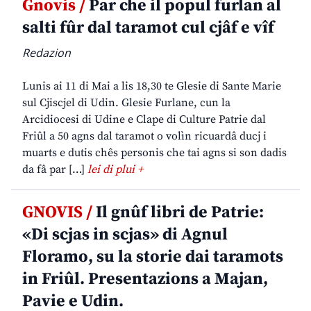
Gnovis /
Par che il popul furlan al
salti fûr dal taramot cul cjâf e vîf
Redazion
Lunis ai 11 di Mai a lis 18,30 te Glesie di Sante Marie
sul Cjiscjel di Udin. Glesie Furlane, cun la
Arcidiocesi di Udine e Clape di Culture Patrie dal
Friûl a 50 agns dal taramot o volìn ricuardâ ducj i
muarts e dutis chês personis che tai agns si son dadis
da fâ par […]
lei di plui +
GNOVIS /
Il gnûf libri de Patrie:
«Di scjas in scjas» di Agnul
Floramo, su la storie dai taramots
in Friûl. Presentazions a Majan,
Pavie e Udin.