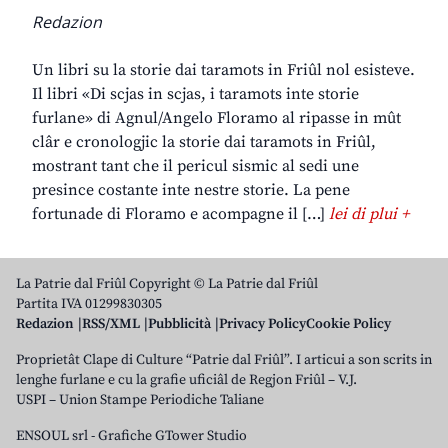
Redazion
Un libri su la storie dai taramots in Friûl nol esisteve.
Il libri «Di scjas in scjas, i taramots inte storie
furlane» di Agnul/Angelo Floramo al ripasse in mût
clâr e cronologjic la storie dai taramots in Friûl,
mostrant tant che il pericul sismic al sedi une
presince costante inte nestre storie. La pene
fortunade di Floramo e acompagne il […]
lei di plui +
La Patrie dal Friûl Copyright © La Patrie dal Friûl
Partita IVA 01299830305
Redazion
RSS/XML
Pubblicità
Privacy Policy
Cookie Policy
Proprietât Clape di Culture “Patrie dal Friûl”. I articui a son scrits in
lenghe furlane e cu la grafie uficiâl de Regjon Friûl – V.J.
USPI – Union Stampe Periodiche Taliane
ENSOUL srl
-
Grafiche GTower Studio