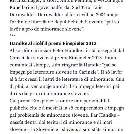
Kirchschläger, il storic Anton Pelinka, il vescul Egon
Kapellari e il governadôr dal Sud Tirôl Luis
Durnwalder. Durnwalder al à ricevût tal 2004 ancje
l’ordin de libertât de Republiche di Slovenie “pal so
lavôr a pro de minorance slovene”.
***
Handke al ricêf il premi Einspieler 2013
Al scritôr carinzian Peter Handke i è stât assegnât dal
Consei dai slovens il premi Einspieler 2013. Intun
comunicât stampe, a àn ringraziât Handke “pal so
impegn pe leterature slovene in Carinzie”. Il sô lavôr
al à fat cressi il lustri de leterature di minorance. Cun
di plui, al ven ancje onorât il so impegn leterari pai
dirits dal grup di minorance slovene.
Cul premi Einspieler si onore une personalitât
publiche che e à mostrât la sô comprension e impegn
pai problemis de minorance slovene. Par Handke –
nassût dentri dal teritori di minorance e di mari
slovene -, la Slovenie e i slovens a son stâts simpri un