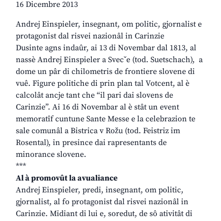
16 Dicembre 2013
Andrej Einspieler, insegnant, om politic, gjornalist e
protagonist dal risvei nazionâl in Carinzie
Dusinte agns indaûr, ai 13 di Novembar dal 1813, al
nassè Andrej Einspieler a Svecˇe (tod. Suetschach), a
dome un pâr di chilometris de frontiere slovene di
vuê. Figure politiche di prin plan tal Votcent, al è
calcolât ancje tant che “il pari dai slovens de
Carinzie”. Ai 16 di Novembar al è stât un event
memoratîf cuntune Sante Messe e la celebrazion te
sale comunâl a Bistrica v Rožu (tod. Feistriz im
Rosental), in presince dai rapresentants de
minorance slovene.
***
Al à promovût la avualiance
Andrej Einspieler, predi, insegnant, om politic,
gjornalist, al fo protagonist dal risvei nazionâl in
Carinzie. Midiant di lui e, soredut, de sô ativitât di