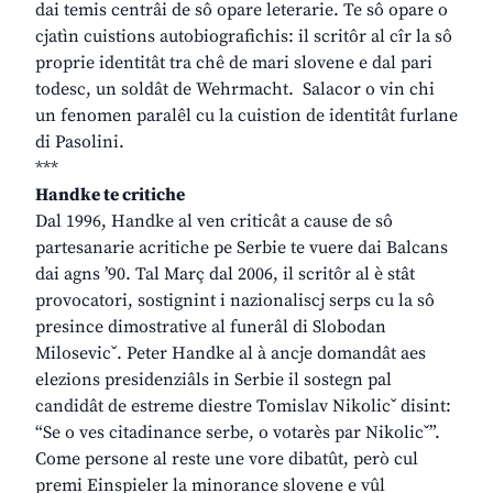
dai temis centrâi de sô opare leterarie. Te sô opare o
cjatìn cuistions autobiografichis: il scritôr al cîr la sô
proprie identitât tra chê de mari slovene e dal pari
todesc, un soldât de Wehrmacht. Salacor o vin chi
un fenomen paralêl cu la cuistion de identitât furlane
di Pasolini.
***
Handke te critiche
Dal 1996, Handke al ven criticât a cause de sô
partesanarie acritiche pe Serbie te vuere dai Balcans
dai agns ’90. Tal Març dal 2006, il scritôr al è stât
provocatori, sostignint i nazionaliscj serps cu la sô
presince dimostrative al funerâl di Slobodan
Milosevicˇ. Peter Handke al à ancje domandât aes
elezions presidenziâls in Serbie il sostegn pal
candidât de estreme diestre Tomislav Nikolicˇ disint:
“Se o ves citadinance serbe, o votarès par Nikolicˇ”.
Come persone al reste une vore dibatût, però cul
premi Einspieler la minorance slovene e vûl