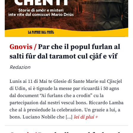
Gnovis /
Par che il popul furlan al
salti fûr dal taramot cul cjâf e vîf
Redazion
Lunis ai 11 di Mai te Glesie di Sante Marie sul Cjiscjel
di Udin, si è tignude la messe par ricuardâ i 50 agns
dal document “Ai furlans che a crodin” cu la
partecipazion dal nestri vescul bons. Riccardo Lamba
che al à presiedude la celebrazion. Un grazie a lui, a
bons. Luciano Nobile che […]
lei di plui +