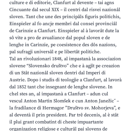
culture e di editorie, Clanfurt al devente – tai agns
Cincuante dal secul XIX – il centri dal risvei nazionâl
sloven. Tant che une des principâls figuris politichis,
Einspieler al fo ancje membri dal consei provinciâl
de Carinzie a Clanfurt. Einspieler al à lavorât dute la
sô vite a pro de avualiance dal popul sloven e de
lenghe in Carinzie, pe coesistence des dôs nazions,
pal sufragji universâl e pe libertât politiche.
Tal an rivoluzionari 1848, al impastanà la associazion
slovene “Slovensko društvo” che e à agjît pe creazion
di un Stât nazionâl sloven dentri dal Imperi di
Austrie. Dopo i studis di teologjie a Clanfurt, al lavorà
dal 1852 tant che insegnant de lenghe slovene. In
chel stes an, al impastanà a Clanfurt – adun cul
vescul Anton Martin Slomšek e cun Anton Janežicˇ –
la fradilance di Hermagor ”Društvo sv. Mohorjeva”, e
al deventà il prin president. Par trê decenis, al è stât
il plui grant combatint di cheste impuartante
organizazion religjose e culturâl pai slovens de