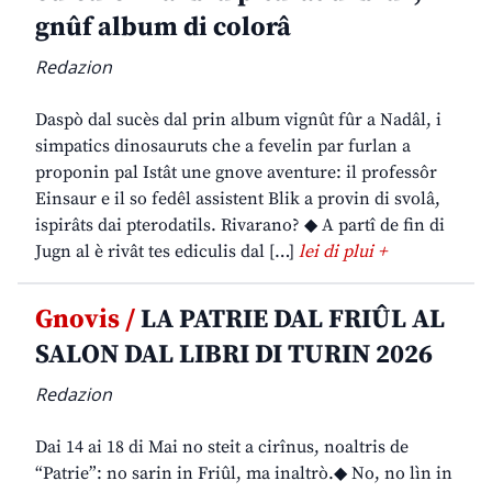
gnûf album di colorâ
Redazion
Daspò dal sucès dal prin album vignût fûr a Nadâl, i
simpatics dinosauruts che a fevelin par furlan a
proponin pal Istât une gnove aventure: il professôr
Einsaur e il so fedêl assistent Blik a provin di svolâ,
ispirâts dai pterodatils. Rivarano? ◆ A partî de fin di
Jugn al è rivât tes ediculis dal […]
lei di plui +
Gnovis /
LA PATRIE DAL FRIÛL AL
SALON DAL LIBRI DI TURIN 2026
Redazion
Dai 14 ai 18 di Mai no steit a cirînus, noaltris de
“Patrie”: no sarin in Friûl, ma inaltrò.◆ No, no lìn in