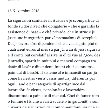
15 Novembre 2018
La sigurazion sanitarie in Austrie e je scompartide di
fonde su doi nivei: chê obligatorie – che e garantìs la
assistence di base – e chê privade, che in struc e je
juste une integrazion par vê prestazions di soreplui.
Ducj i lavoradôrs dipendents che a vuadagnin plui di
cuatricent euros al mês sù par jù, a àn di jessi sigurâts
e il contribût corelatîf al rive in dì di vuê al 7,65% des
jentradis, spartît in mût plui o mancul compagn tra
datôr di lavôr e dipendent, intant che i autonoms a
pain dut di bessôi. Il sisteme al è inmaneât sù par jù
come lis nestris vieris cassis mutuis, diferentis par
ogni Land e par categorie di apartignince dal
lavoradôr. Students, pensionâts e lavoradôrs
discontinuis a pain alc di mancul. Chei di famee (om
o femine e fîs che a van a scuele o in garzonât) a son
cuvierts de sigurazion dal component familiâr che al