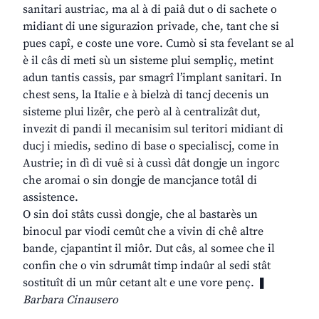
sanitari austriac, ma al à di paiâ dut o di sachete o
midiant di une sigurazion privade, che, tant che si
pues capî, e coste une vore. Cumò si sta fevelant se al
è il câs di meti sù un sisteme plui sempliç, metint
adun tantis cassis, par smagrî l’implant sanitari. In
chest sens, la Italie e à bielzà di tancj decenis un
sisteme plui lizêr, che però al à centralizât dut,
invezit di pandi il mecanisim sul teritori midiant di
ducj i miedis, sedino di base o specialiscj, come in
Austrie; in dì di vuê si à cussì dât dongje un ingorc
che aromai o sin dongje de mancjance totâl di
assistence.
O sin doi stâts cussì dongje, che al bastarès un
binocul par viodi cemût che a vivin di chê altre
bande, cjapantint il miôr. Dut câs, al somee che il
confin che o vin sdrumât timp indaûr al sedi stât
sostituît di un mûr cetant alt e une vore penç. ❚
Barbara Cinausero