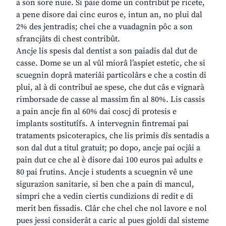
a son sore nuie. Si paie dome un contribût pe ricete,
a pene disore dai cinc euros e, intun an, no plui dal
2% des jentradis; chei che a vuadagnin pôc a son
sfrancjâts di chest contribût.
Ancje lis spesis dal dentist a son paiadis dal dut de
casse. Dome se un al vûl miorâ l’aspiet estetic, che si
scuegnin doprâ materiâi particolârs e che a costin di
plui, al à di contribuî ae spese, che dut câs e vignarà
rimborsade de casse al massim fin al 80%. Lis cassis
a pain ancje fin al 60% dai coscj di protesis e
implants sostitutîfs. A intervegnin fintremai pai
trataments psicoterapics, che lis primis dîs sentadis a
son dal dut a titul gratuit; po dopo, ancje pai ocjâi a
pain dut ce che al è disore dai 100 euros pai adults e
80 pai frutins. Ancje i students a scuegnin vê une
sigurazion sanitarie, si ben che a pain di mancul,
simpri che a vedin ciertis cundizions di redit e di
merit ben fissadis. Clâr che chel che nol lavore e nol
pues jessi considerât a caric al pues gjoldi dal sisteme