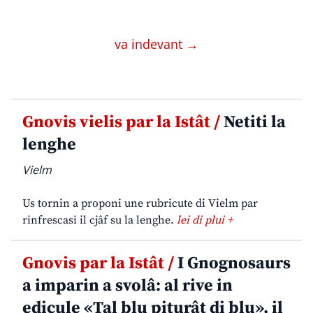
va indevant →
Gnovis vielis par la Istât /
Netiti la
lenghe
Vielm
Us tornin a proponi une rubricute di Vielm par
rinfrescasi il cjâf su la lenghe.
lei di plui +
Gnovis par la Istât /
I Gnognosaurs
a imparin a svolâ: al rive in
edicule «Tal blu piturât di blu», il