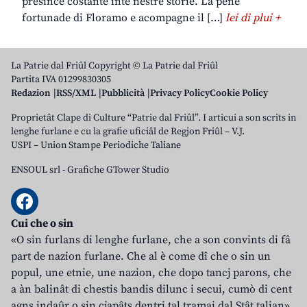
presince costante inte nestre storie. La pene
fortunade di Floramo e acompagne il […]
lei di plui +
La Patrie dal Friûl Copyright © La Patrie dal Friûl
Partita IVA 01299830305
Redazion
RSS/XML
Pubblicità
Privacy Policy
Cookie Policy
Proprietât Clape di Culture “Patrie dal Friûl”. I articui a son scrits in
lenghe furlane e cu la grafie uficiâl de Regjon Friûl – V.J.
USPI – Union Stampe Periodiche Taliane
ENSOUL srl
-
Grafiche GTower Studio
Cui che o sin
«O sin furlans di lenghe furlane, che a son convints di fâ
part de nazion furlane. Che al è come dî che o sin un
popul, une etnie, une nazion, che dopo tancj parons, che
a àn balinât di chestis bandis dilunc i secui, cumò di cent
agns indaûr o sin cjapâts dentri tal tramai dal Stât talian».