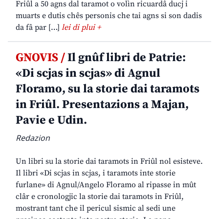
Friûl a 50 agns dal taramot o volìn ricuardâ ducj i
muarts e dutis chês personis che tai agns si son dadis
da fâ par […]
lei di plui +
GNOVIS /
Il gnûf libri de Patrie:
«Di scjas in scjas» di Agnul
Floramo, su la storie dai taramots
in Friûl. Presentazions a Majan,
Pavie e Udin.
Redazion
Un libri su la storie dai taramots in Friûl nol esisteve.
Il libri «Di scjas in scjas, i taramots inte storie
furlane» di Agnul/Angelo Floramo al ripasse in mût
clâr e cronologjic la storie dai taramots in Friûl,
mostrant tant che il pericul sismic al sedi une