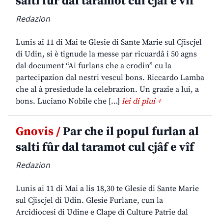
salti fûr dal taramot cul cjâf e vîf
Redazion
Lunis ai 11 di Mai te Glesie di Sante Marie sul Cjiscjel
di Udin, si è tignude la messe par ricuardâ i 50 agns
dal document “Ai furlans che a crodin” cu la
partecipazion dal nestri vescul bons. Riccardo Lamba
che al à presiedude la celebrazion. Un grazie a lui, a
bons. Luciano Nobile che […]
lei di plui +
Gnovis /
Par che il popul furlan al
salti fûr dal taramot cul cjâf e vîf
Redazion
Lunis ai 11 di Mai a lis 18,30 te Glesie di Sante Marie
sul Cjiscjel di Udin. Glesie Furlane, cun la
Arcidiocesi di Udine e Clape di Culture Patrie dal