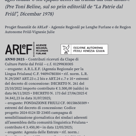
(Pre Toni Beline, sul so prin editoriâl de “La Patrie dal
Friûl”, Dicembar 1978)
Progjet finanziât de ARLeF - Agjenzie Regjonâl pe Lenghe Furlane e de Regjon
Autonome Friûl-Vignesie Julie
ANNO 2025
– Contributi ricevuti da Clape di
Culture Patrie dal Friûl – c.f. 01299830305
– erogante: A.R.L.E.F. (Agenzia Regionale per la
Lingua Friulana) C.F. 94094780304 • rif. norm. L.R.
N.29/2007 ART.23 c.2 bis e ART.24 c.7 e 10 • estremi
del decreto di concessione: DECRETO N. 261 del
25/10/2022 importo contributo € 3.500,00 (saldo) in
data 06/11/2025 • DECRETO N. 173 del 27/06/2025 €
34.842,23 in data 31/07/2025;
– erogante: FONDAZIONE FRIULI CF. 00158650309 •
estremi del decreto di concessione: Codice
progetto 2024-0124 ID 23405 campagna di
sensibilizzazione giornalistica dei sindaci aderenti
all’assemblea della comunità linguistica Friulana •
contributo € 3.450,00 • in data 12/05/2025;
– erogante: Agenzia delle Entrate • rif. norm.: