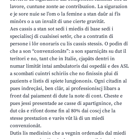
lavore, cuntune zonte ae contribuzion. La sigurazion
e je sore nuie se l’om o la femine a stan daûr ai fîs
minôrs o a un invalit di une cierte gravitât.
Aes cassis a stan sot sedi i miedis di base sedi i
specialiscj di cualsisei setôr, che a contratin di
persone i lôr onoraris cu lis cassis stessis. O podìn dî
che a son “convenzionâts”: a son sparniçâts su dut il
teritori e no, tant che in Italie, cjapâts dentri in
numar limitât intai ambulatoris dai ospedâi e des ASL
a scombati cuintri schiriis che no finissin plui di
pazients e listis di spiete lungjononis. Ogni citadin al
pues indreçâsi, ben clâr, ai professioniscj libars a
front dal paiament di dute la note di cont. Cheste e
pues jessi presentade ae casse di apartignince, che
dut câs e rifont dome fin al 80% dai coscj che la
stesse prestazion e varès vût là di un miedi
convenzionât.
Dutis lis medisinis che a vegnin ordenadis dal miedi