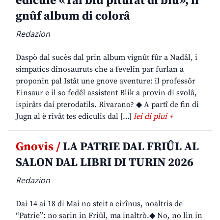
edicule «Tal blu piturât di blu», il
gnûf album di colorâ
Redazion
Daspò dal sucès dal prin album vignût fûr a Nadâl, i
simpatics dinosauruts che a fevelin par furlan a
proponin pal Istât une gnove aventure: il professôr
Einsaur e il so fedêl assistent Blik a provin di svolâ,
ispirâts dai pterodatils. Rivarano? ◆ A partî de fin di
Jugn al è rivât tes ediculis dal […]
lei di plui +
Gnovis /
LA PATRIE DAL FRIÛL AL
SALON DAL LIBRI DI TURIN 2026
Redazion
Dai 14 ai 18 di Mai no steit a cirînus, noaltris de
“Patrie”: no sarin in Friûl, ma inaltrò.◆ No, no lìn in