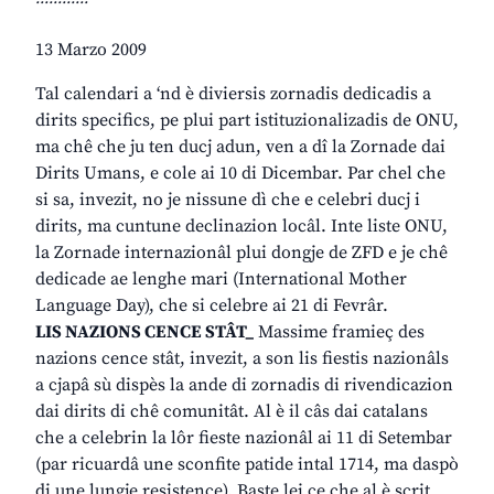
13 Marzo 2009
Tal calendari a ‘nd è diviersis zornadis dedicadis a
dirits specifics, pe plui part istituzionalizadis de ONU,
ma chê che ju ten ducj adun, ven a dî la Zornade dai
Dirits Umans, e cole ai 10 di Dicembar. Par chel che
si sa, invezit, no je nissune dì che e celebri ducj i
dirits, ma cuntune declinazion locâl. Inte liste ONU,
la Zornade internazionâl plui dongje de ZFD e je chê
dedicade ae lenghe mari (International Mother
Language Day), che si celebre ai 21 di Fevrâr.
LIS NAZIONS CENCE STÂT_
Massime framieç des
nazions cence stât, invezit, a son lis fiestis nazionâls
a cjapâ sù dispès la ande di zornadis di rivendicazion
dai dirits di chê comunitât. Al è il câs dai catalans
che a celebrin la lôr fieste nazionâl ai 11 di Setembar
(par ricuardâ une sconfite patide intal 1714, ma daspò
di une lungje resistence). Baste lei ce che al è scrit