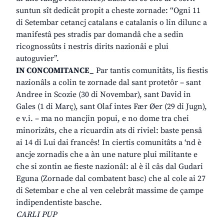
suntun sît dedicât propit a cheste zornade: “Ogni 11
di Setembar cetancj catalans e catalanis o lin dilunc a
manifestâ pes stradis par domandâ che a sedin
ricognossûts i nestris dirits nazionâi e plui
autoguvier”.
IN CONCOMITANCE_
Par tantis comunitâts, lis fiestis
nazionâls a colin te zornade dal sant protetôr – sant
Andree in Scozie (30 di Novembar), sant David in
Gales (1 di Març), sant Olaf intes Fær Øer (29 di Jugn),
e v.i. – ma no mancjin popui, e no dome tra chei
minorizâts, che a ricuardin ats di riviel: baste pensâ
ai 14 di Lui dai francês! In ciertis comunitâts a ‘nd è
ancje zornadis che a àn une nature plui militante e
che si zontin ae fieste nazionâl: al è il câs dal Gudari
Eguna (Zornade dal combatent basc) che al cole ai 27
di Setembar e che al ven celebrât massime de çampe
indipendentiste basche.
CARLI PUP