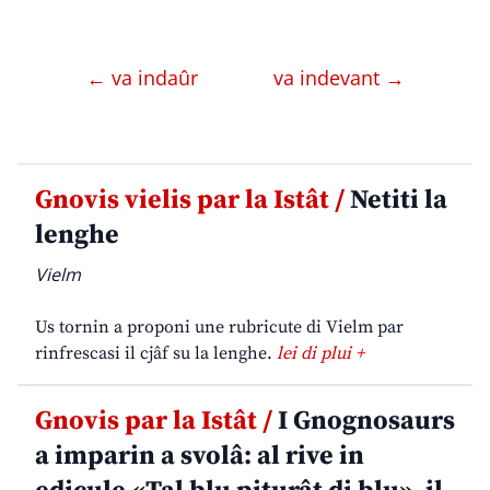
← va indaûr
va indevant →
Gnovis vielis par la Istât /
Netiti la
lenghe
Vielm
Us tornin a proponi une rubricute di Vielm par
rinfrescasi il cjâf su la lenghe.
lei di plui +
Gnovis par la Istât /
I Gnognosaurs
a imparin a svolâ: al rive in