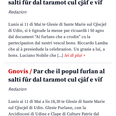
salti fûr dal taramot cul cjâf e vîf
Redazion
Lunis ai 11 di Mai te Glesie di Sante Marie sul Cjiscjel
di Udin, si è tignude la messe par ricuardâ i 50 agns
dal document “Ai furlans che a crodin” cu la
partecipazion dal nestri vescul bons. Riccardo Lamba
che al à presiedude la celebrazion. Un grazie a lui, a
bons. Luciano Nobile che […]
lei di plui +
Gnovis /
Par che il popul furlan al
salti fûr dal taramot cul cjâf e vîf
Redazion
Lunis ai 11 di Mai a lis 18,30 te Glesie di Sante Marie
sul Cjiscjel di Udin. Glesie Furlane, cun la
Arcidiocesi di Udine e Clape di Culture Patrie dal