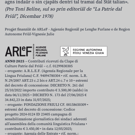
agns indaûr o sin cjapâts dentri tal tramai dal Stât talian».
(Pre Toni Beline, sul so prin editoriâl de “La Patrie dal
Friûl”, Dicembar 1978)
Progjet finanziât de ARLeF - Agjenzie Regjonâl pe Lenghe Furlane e de Regjon
Autonome Friûl-Vignesie Julie
ANNO 2025
– Contributi ricevuti da Clape di
Culture Patrie dal Friûl – c.f. 01299830305
– erogante: A.R.L.E.F. (Agenzia Regionale per la
Lingua Friulana) C.F. 94094780304 • rif. norm. L.R.
N.29/2007 ART.23 c.2 bis e ART.24 c.7 e 10 • estremi
del decreto di concessione: DECRETO N. 261 del
25/10/2022 importo contributo € 3.500,00 (saldo) in
data 06/11/2025 • DECRETO N. 173 del 27/06/2025 €
34.842,23 in data 31/07/2025;
– erogante: FONDAZIONE FRIULI CF. 00158650309 •
estremi del decreto di concessione: Codice
progetto 2024-0124 ID 23405 campagna di
sensibilizzazione giornalistica dei sindaci aderenti
all’assemblea della comunità linguistica Friulana •
contributo € 3.450,00 • in data 12/05/2025;
– erogante: Agenzia delle Entrate • rif. norm.: