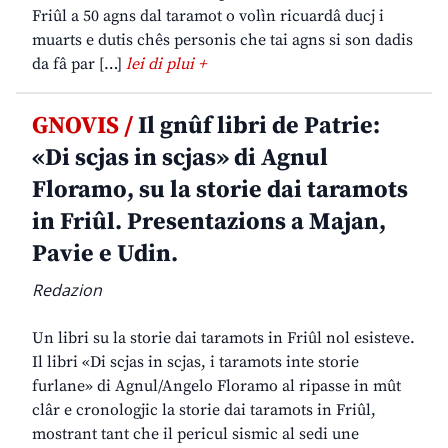
Friûl a 50 agns dal taramot o volìn ricuardâ ducj i
muarts e dutis chês personis che tai agns si son dadis
da fâ par […]
lei di plui +
GNOVIS /
Il gnûf libri de Patrie:
«Di scjas in scjas» di Agnul
Floramo, su la storie dai taramots
in Friûl. Presentazions a Majan,
Pavie e Udin.
Redazion
Un libri su la storie dai taramots in Friûl nol esisteve.
Il libri «Di scjas in scjas, i taramots inte storie
furlane» di Agnul/Angelo Floramo al ripasse in mût
clâr e cronologjic la storie dai taramots in Friûl,
mostrant tant che il pericul sismic al sedi une