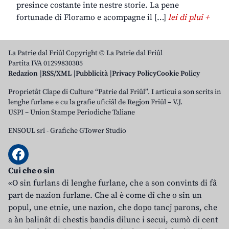
presince costante inte nestre storie. La pene
fortunade di Floramo e acompagne il […]
lei di plui +
La Patrie dal Friûl Copyright © La Patrie dal Friûl
Partita IVA 01299830305
Redazion
RSS/XML
Pubblicità
Privacy Policy
Cookie Policy
Proprietât Clape di Culture “Patrie dal Friûl”. I articui a son scrits in
lenghe furlane e cu la grafie uficiâl de Regjon Friûl – V.J.
USPI – Union Stampe Periodiche Taliane
ENSOUL srl
-
Grafiche GTower Studio
Cui che o sin
«O sin furlans di lenghe furlane, che a son convints di fâ
part de nazion furlane. Che al è come dî che o sin un
popul, une etnie, une nazion, che dopo tancj parons, che
a àn balinât di chestis bandis dilunc i secui, cumò di cent