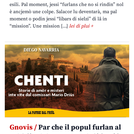
esili. Pal moment, jessi “furlans che no si rindin” nol
è ancjemò une colpe. Salacor lu deventarà, ma pal
moment o podin jessi “libars di sielzi” di lâ in
“mission”. Une mission […]
lei di plui +
Gnovis /
Par che il popul furlan al