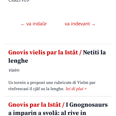
CARLI PUP
← va indaûr
va indevant →
Gnovis vielis par la Istât /
Netiti la
lenghe
Vielm
Us tornin a proponi une rubricute di Vielm par
rinfrescasi il cjâf su la lenghe.
lei di plui +
Gnovis par la Istât /
I Gnognosaurs
a imparin a svolâ: al rive in