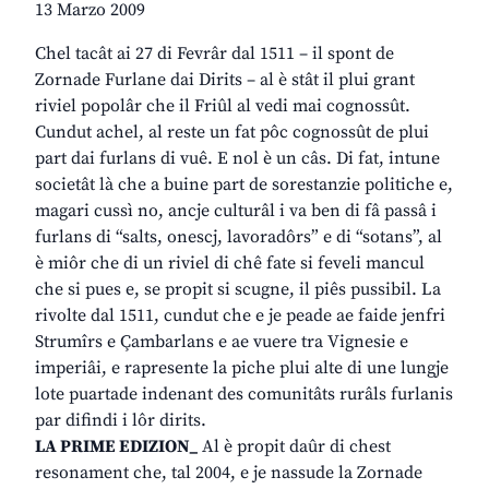
13 Marzo 2009
Chel tacât ai 27 di Fevrâr dal 1511 – il spont de
Zornade Furlane dai Dirits – al è stât il plui grant
riviel popolâr che il Friûl al vedi mai cognossût.
Cundut achel, al reste un fat pôc cognossût de plui
part dai furlans di vuê. E nol è un câs. Di fat, intune
societât là che a buine part de sorestanzie politiche e,
magari cussì no, ancje culturâl i va ben di fâ passâ i
furlans di “salts, onescj, lavoradôrs” e di “sotans”, al
è miôr che di un riviel di chê fate si feveli mancul
che si pues e, se propit si scugne, il piês pussibil. La
rivolte dal 1511, cundut che e je peade ae faide jenfri
Strumîrs e Çambarlans e ae vuere tra Vignesie e
imperiâi, e rapresente la piche plui alte di une lungje
lote puartade indenant des comunitâts rurâls furlanis
par difindi i lôr dirits.
LA PRIME EDIZION_
Al è propit daûr di chest
resonament che, tal 2004, e je nassude la Zornade