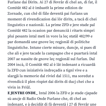
Furlane dai Dirits. Ai 27 di Fevrâr di chel an, di fat, il
Comitât 482 al è imbastît la prime edizion de
Zornade, cun chê di fâle deventâ pai furlans un
moment di rivendicazion dai lôr dirits, a tacâ di chei
linguistics e nazionâi. La prime ZFD e jere stade pal
Comitât 482 la ocasion par denunciâ i ritarts simpri
plui pesants intal meti in vore la leç statâl 482/99 e
par domandâ une gnove leç regjonâl di politiche
linguistiche. Intune cierte misure, duncje, si pues dî
che alì e jere tacade la campagne che e puartarà intal
2007 ae nassite de gnove leç regjonâl sul furlan. Dal
2004 incà, il Comitât 482 al è lât indenant a ricuardâ
la ZFD cun iniziativis indreçadis a tignî vive e a
slargjâ la memorie dal riviel dal 1511, ma soredut a
rivendicâ il plen rispiet dai dirits di ducj chei che a
vivin in Friûl.
E JENTRE ONDE_
Intal 2006 la ZFD e je stade cjapade
sù ancje di Radio Onde Furlane che, di chel an
indenant, e à decidût di fâ deventâ i 27 di Fevrâr une