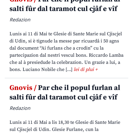
salti fûr dal taramot cul cjâf e vîf
Redazion
Lunis ai 11 di Mai te Glesie di Sante Marie sul Cjiscjel
di Udin, si è tignude la messe par ricuardâ i 50 agns
dal document “Ai furlans che a crodin” cu la
partecipazion dal nestri vescul bons. Riccardo Lamba
che al à presiedude la celebrazion. Un grazie a lui, a
bons. Luciano Nobile che […]
lei di plui +
Gnovis /
Par che il popul furlan al
salti fûr dal taramot cul cjâf e vîf
Redazion
Lunis ai 11 di Mai a lis 18,30 te Glesie di Sante Marie
sul Cjiscjel di Udin. Glesie Furlane, cun la