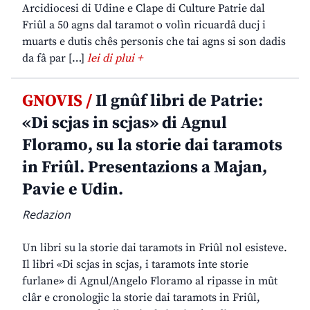
Arcidiocesi di Udine e Clape di Culture Patrie dal
Friûl a 50 agns dal taramot o volìn ricuardâ ducj i
muarts e dutis chês personis che tai agns si son dadis
da fâ par […]
lei di plui +
GNOVIS /
Il gnûf libri de Patrie:
«Di scjas in scjas» di Agnul
Floramo, su la storie dai taramots
in Friûl. Presentazions a Majan,
Pavie e Udin.
Redazion
Un libri su la storie dai taramots in Friûl nol esisteve.
Il libri «Di scjas in scjas, i taramots inte storie
furlane» di Agnul/Angelo Floramo al ripasse in mût
clâr e cronologjic la storie dai taramots in Friûl,