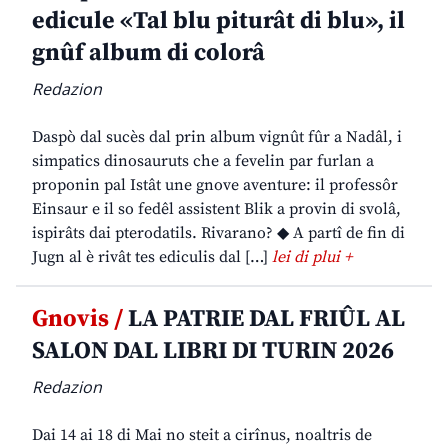
edicule «Tal blu piturât di blu», il
gnûf album di colorâ
Redazion
Daspò dal sucès dal prin album vignût fûr a Nadâl, i
simpatics dinosauruts che a fevelin par furlan a
proponin pal Istât une gnove aventure: il professôr
Einsaur e il so fedêl assistent Blik a provin di svolâ,
ispirâts dai pterodatils. Rivarano? ◆ A partî de fin di
Jugn al è rivât tes ediculis dal […]
lei di plui +
Gnovis /
LA PATRIE DAL FRIÛL AL
SALON DAL LIBRI DI TURIN 2026
Redazion
Dai 14 ai 18 di Mai no steit a cirînus, noaltris de