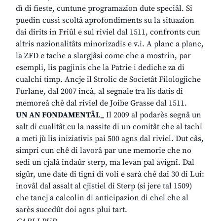
dì di fieste, cuntune programazion dute speciâl. Si
puedin cussì scoltâ aprofondiments su la situazion
dai dirits in Friûl e sul riviel dal 1511, confronts cun
altris nazionalitâts minorizadis e v.i. A planc a planc,
la ZFD e tache a slargjâsi come che a mostrin, par
esempli, lis pagjinis che la Patrie i dediche za di
cualchi timp. Ancje il Strolic de Societât Filologjiche
Furlane, dal 2007 incà, al segnale tra lis datis di
memoreâ chê dal riviel de Joibe Grasse dal 1511.
UN AN FONDAMENTÂL_
Il 2009 al podarès segnâ un
salt di cualitât cu la nassite di un comitât che al tachi
a meti jù lis iniziativis pai 500 agns dal riviel. Dut câs,
simpri cun chê di lavorâ par une memorie che no
sedi un cjalâ indaûr sterp, ma levan pal avignî. Dal
sigûr, une date di tignî di voli e sarà chê dai 30 di Lui:
inovâl dal assalt al cjistiel di Sterp (si jere tal 1509)
che tancj a calcolin di anticipazion di chel che al
sarès sucedût doi agns plui tart.