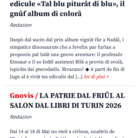
edicule «Tal blu piturât di blu», il
gnûf album di colorâ
Redazion
Daspò dal sucès dal prin album vignût fûr a Nadâl, i
simpatics dinosauruts che a fevelin par furlan a
proponin pal Istât une gnove aventure: il professôr
Einsaur e il so fedêl assistent Blik a provin di svolâ,
ispirâts dai pterodatils. Rivarano? ◆ A partî de fin di
Jugn al è rivât tes ediculis dal […]
lei di plui +
Gnovis /
LA PATRIE DAL FRIÛL AL
SALON DAL LIBRI DI TURIN 2026
Redazion
Dai 14 ai 18 di Mai no steit a cirînus, noaltris de