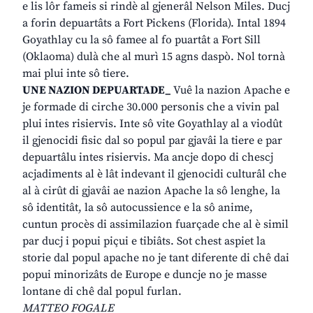
e lis lôr fameis si rindè al gjenerâl Nelson Miles. Ducj
a forin depuartâts a Fort Pickens (Florida). Intal 1894
Goyathlay cu la sô famee al fo puartât a Fort Sill
(Oklaoma) dulà che al murì 15 agns daspò. Nol tornà
mai plui inte sô tiere.
UNE NAZION DEPUARTADE_
Vuê la nazion Apache e
je formade di cirche 30.000 personis che a vivin pal
plui intes risiervis. Inte sô vite Goyathlay al a viodût
il gjenocidi fisic dal so popul par gjavâi la tiere e par
depuartâlu intes risiervis. Ma ancje dopo di chescj
acjadiments al è lât indevant il gjenocidi culturâl che
al à cirût di gjavâi ae nazion Apache la sô lenghe, la
sô identitât, la sô autocussience e la sô anime,
cuntun procès di assimilazion fuarçade che al è simil
par ducj i popui piçui e tibiâts. Sot chest aspiet la
storie dal popul apache no je tant diferente di chê dai
popui minorizâts de Europe e duncje no je masse
lontane di chê dal popul furlan.
MATTEO FOGALE