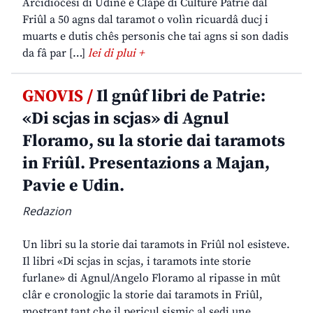
Arcidiocesi di Udine e Clape di Culture Patrie dal
Friûl a 50 agns dal taramot o volìn ricuardâ ducj i
muarts e dutis chês personis che tai agns si son dadis
da fâ par […]
lei di plui +
GNOVIS /
Il gnûf libri de Patrie:
«Di scjas in scjas» di Agnul
Floramo, su la storie dai taramots
in Friûl. Presentazions a Majan,
Pavie e Udin.
Redazion
Un libri su la storie dai taramots in Friûl nol esisteve.
Il libri «Di scjas in scjas, i taramots inte storie
furlane» di Agnul/Angelo Floramo al ripasse in mût
clâr e cronologjic la storie dai taramots in Friûl,
mostrant tant che il pericul sismic al sedi une