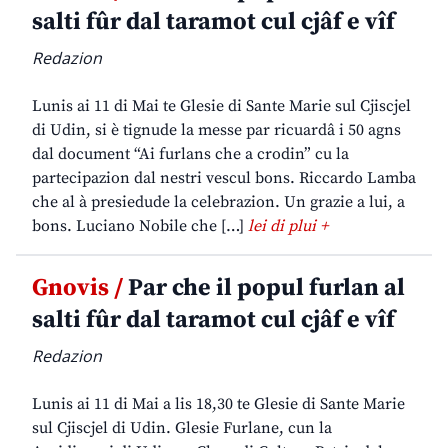
salti fûr dal taramot cul cjâf e vîf
Redazion
Lunis ai 11 di Mai te Glesie di Sante Marie sul Cjiscjel
di Udin, si è tignude la messe par ricuardâ i 50 agns
dal document “Ai furlans che a crodin” cu la
partecipazion dal nestri vescul bons. Riccardo Lamba
che al à presiedude la celebrazion. Un grazie a lui, a
bons. Luciano Nobile che […]
lei di plui +
Gnovis /
Par che il popul furlan al
salti fûr dal taramot cul cjâf e vîf
Redazion
Lunis ai 11 di Mai a lis 18,30 te Glesie di Sante Marie
sul Cjiscjel di Udin. Glesie Furlane, cun la