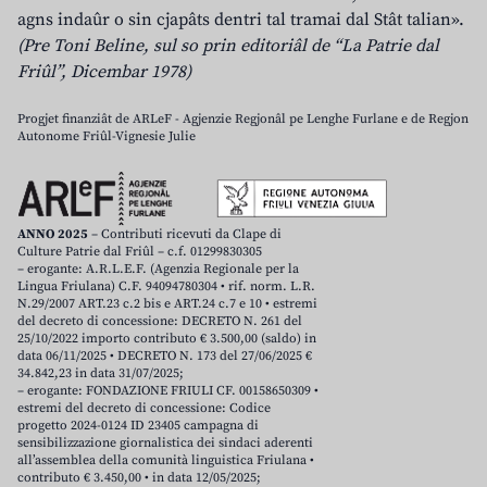
agns indaûr o sin cjapâts dentri tal tramai dal Stât talian».
(Pre Toni Beline, sul so prin editoriâl de “La Patrie dal
Friûl”, Dicembar 1978)
Progjet finanziât de ARLeF - Agjenzie Regjonâl pe Lenghe Furlane e de Regjon
Autonome Friûl-Vignesie Julie
ANNO 2025
– Contributi ricevuti da Clape di
Culture Patrie dal Friûl – c.f. 01299830305
– erogante: A.R.L.E.F. (Agenzia Regionale per la
Lingua Friulana) C.F. 94094780304 • rif. norm. L.R.
N.29/2007 ART.23 c.2 bis e ART.24 c.7 e 10 • estremi
del decreto di concessione: DECRETO N. 261 del
25/10/2022 importo contributo € 3.500,00 (saldo) in
data 06/11/2025 • DECRETO N. 173 del 27/06/2025 €
34.842,23 in data 31/07/2025;
– erogante: FONDAZIONE FRIULI CF. 00158650309 •
estremi del decreto di concessione: Codice
progetto 2024-0124 ID 23405 campagna di
sensibilizzazione giornalistica dei sindaci aderenti
all’assemblea della comunità linguistica Friulana •
contributo € 3.450,00 • in data 12/05/2025;