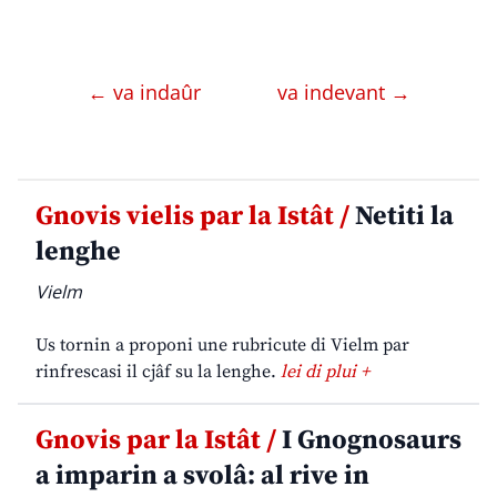
← va indaûr
va indevant →
Gnovis vielis par la Istât /
Netiti la
lenghe
Vielm
Us tornin a proponi une rubricute di Vielm par
rinfrescasi il cjâf su la lenghe.
lei di plui +
Gnovis par la Istât /
I Gnognosaurs
a imparin a svolâ: al rive in