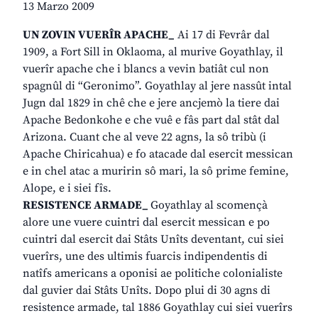
13 Marzo 2009
UN ZOVIN VUERÎR APACHE_
Ai 17 di Fevrâr dal
1909, a Fort Sill in Oklaoma, al murive Goyathlay, il
vuerîr apache che i blancs a vevin batiât cul non
spagnûl di “Geronimo”. Goyathlay al jere nassût intal
Jugn dal 1829 in chê che e jere ancjemò la tiere dai
Apache Bedonkohe e che vuê e fâs part dal stât dal
Arizona. Cuant che al veve 22 agns, la sô tribù (i
Apache Chiricahua) e fo atacade dal esercit messican
e in chel atac a muririn sô mari, la sô prime femine,
Alope, e i siei fîs.
RESISTENCE ARMADE_
Goyathlay al scomençà
alore une vuere cuintri dal esercit messican e po
cuintri dal esercit dai Stâts Unîts deventant, cui siei
vuerîrs, une des ultimis fuarcis indipendentis di
natîfs americans a oponisi ae politiche colonialiste
dal guvier dai Stâts Unîts. Dopo plui di 30 agns di
resistence armade, tal 1886 Goyathlay cui siei vuerîrs