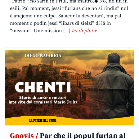
“Patrie”: no sarin in Friûl, ma inaltrò.◆ No, no lìn in
esili. Pal moment, jessi “furlans che no si rindin” nol
è ancjemò une colpe. Salacor lu deventarà, ma pal
moment o podin jessi “libars di sielzi” di lâ in
“mission”. Une mission […]
lei di plui +
Gnovis /
Par che il popul furlan al