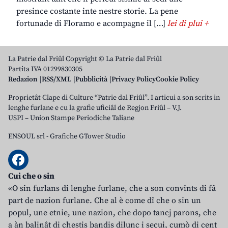
presince costante inte nestre storie. La pene
fortunade di Floramo e acompagne il […]
lei di plui +
La Patrie dal Friûl Copyright © La Patrie dal Friûl
Partita IVA 01299830305
Redazion
RSS/XML
Pubblicità
Privacy Policy
Cookie Policy
Proprietât Clape di Culture “Patrie dal Friûl”. I articui a son scrits in
lenghe furlane e cu la grafie uficiâl de Regjon Friûl – V.J.
USPI – Union Stampe Periodiche Taliane
ENSOUL srl
-
Grafiche GTower Studio
Cui che o sin
«O sin furlans di lenghe furlane, che a son convints di fâ
part de nazion furlane. Che al è come dî che o sin un
popul, une etnie, une nazion, che dopo tancj parons, che
a àn balinât di chestis bandis dilunc i secui, cumò di cent