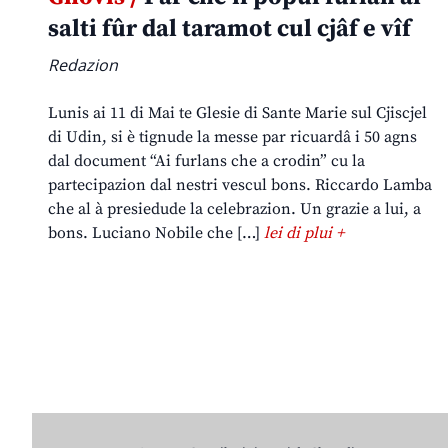
salti fûr dal taramot cul cjâf e vîf
Redazion
Lunis ai 11 di Mai te Glesie di Sante Marie sul Cjiscjel
di Udin, si è tignude la messe par ricuardâ i 50 agns
dal document “Ai furlans che a crodin” cu la
partecipazion dal nestri vescul bons. Riccardo Lamba
che al à presiedude la celebrazion. Un grazie a lui, a
bons. Luciano Nobile che […]
lei di plui +