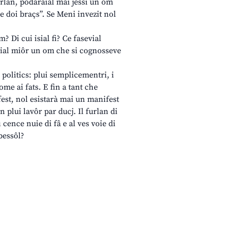
rlan, podaraial mai jessi un om
e doi braçs”. Se Meni invezit nol
 Di cui isial fi? Ce fasevial
erial miôr un om che si cognosseve
 politics: plui semplicementri, i
ome ai fats. E fin a tant che
est, nol esistarà mai un manifest
 plui lavôr par ducj. Il furlan di
 cence nuie di fâ e al ves voie di
 bessôl?