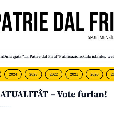
SFUEI MENSÎL F
in
Dulà cjatâ “La Patrie dal Friûl”
Publicazions/Libris
Links: web
2024
2023
2022
2021
2020
2
ATUALITÂT – Vote furlan!
............