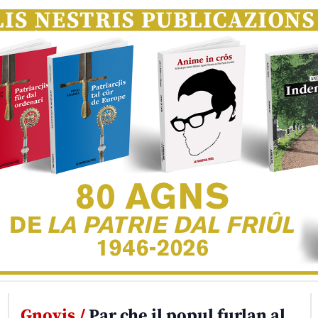
Gnovis /
Par che il popul furlan al