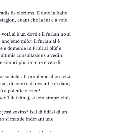
dis lis elezions. E dute la Italie
stagjon, cuant che la int e à voie
 votâ al è un dovê e il furlan no si
, ancjemò miôr: il furlan al è
de e domenie in Friûl al plûf e
s ultimis consultazions a vedin
e simpri plui int che e ven di
pe societât. Il probleme al je sielzi
mpe, di centri, di devant e di daûr,
sù a polente e frico?
 + 1 dai dincj, si lein simpri chês
jessi zovins? Isal di fidâsi di un
ie no si mande indevant une