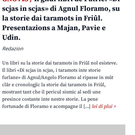
scjas in scjas» di Agnul Floramo, su
la storie dai taramots in Friûl.
Presentazions a Majan, Pavie e
Udin.
Redazion
Un libri su la storie dai taramots in Friûl nol esisteve.
Il libri «Di scjas in scjas, i taramots inte storie
furlane» di Agnul/Angelo Floramo al ripasse in mût
clâr e cronologjic la storie dai taramots in Friûl,
mostrant tant che il pericul sismic al sedi une
presince costante inte nestre storie. La pene
fortunade di Floramo e acompagne il […]
lei di plui +