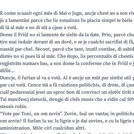
E come scuasit ogni mês di Mai o Jugn, ancje chest an a son riva
jù a lamentâsi parcè che lis votazions lis placin simpri te biele 
di lâ al mâr e no di stâ a cjase a votâ.
Dome il Friûl no si lamente de sielte da la date. Prin, parcè che
tire mai indaûr devant di un dovê, e se je cualchi sacrifizi di fâ
nassût par chel. Secont, parcè che tant, inutil contâse, di sabi
distès no si pues lâ al mâr. Che dopo, lis percentuâls di chesti
regjistrâts numars bas, a son dome la conferme che in Friûl e j
difûr…
Duncje, il furlan al va a votâ. Al è ancje un mût par sintîsi util 
par cui votâ. Cence stâ a fâ cuistions politichis, di drete, di ça
cuâl podaressial jessi un sproc bon di convinci un eletôr tirât 
Tai manifescj eletorâi, dongje di chês musis che a ridin cul 50%
stessis robis.
“Vote par Toni, un om zovin”. Zovin. Isal un vantaç in politiche 
om zovin? Il furlan lu sa: la ligrie e je dai zovins, e cu la ligr
aministrazion. Miôr cirî cualcidun altri.