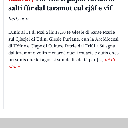
salti fûr dal taramot cul cjâf e vîf
Redazion
Lunis ai 11 di Mai a lis 18,30 te Glesie di Sante Marie
sul Cjiscjel di Udin. Glesie Furlane, cun la Arcidiocesi
di Udine e Clape di Culture Patrie dal Friûl a 50 agns
dal taramot o volìn ricuardâ ducj i muarts e dutis chês
personis che tai agns si son dadis da fâ par […]
lei di
plui +