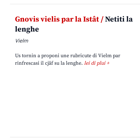
Gnovis vielis par la Istât /
Netiti la
lenghe
Vielm
Us tornin a proponi une rubricute di Vielm par
rinfrescasi il cjâf su la lenghe.
lei di plui +