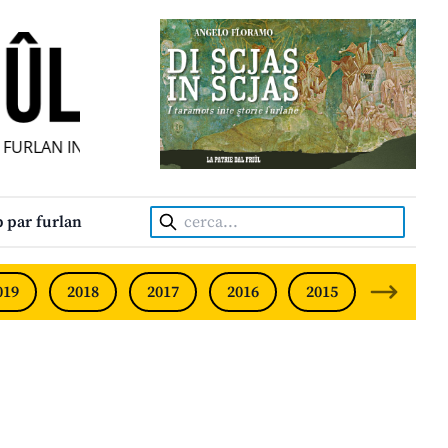
URLAN INDIPENDENT • INDEPENDENT FRIULIAN MONTHLY • 
Cerca:
 par furlan
019
2018
2017
2016
2015
2014