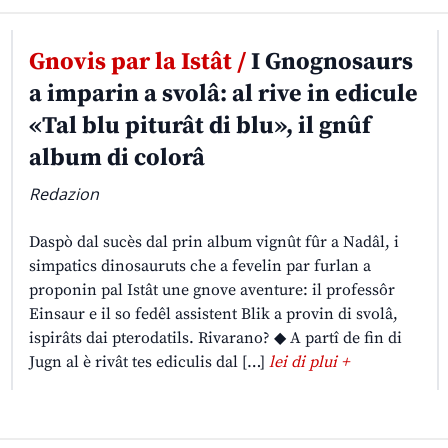
Gnovis par la Istât /
I Gnognosaurs
a imparin a svolâ: al rive in edicule
«Tal blu piturât di blu», il gnûf
album di colorâ
Redazion
Daspò dal sucès dal prin album vignût fûr a Nadâl, i
simpatics dinosauruts che a fevelin par furlan a
proponin pal Istât une gnove aventure: il professôr
Einsaur e il so fedêl assistent Blik a provin di svolâ,
ispirâts dai pterodatils. Rivarano? ◆ A partî de fin di
Jugn al è rivât tes ediculis dal […]
lei di plui +