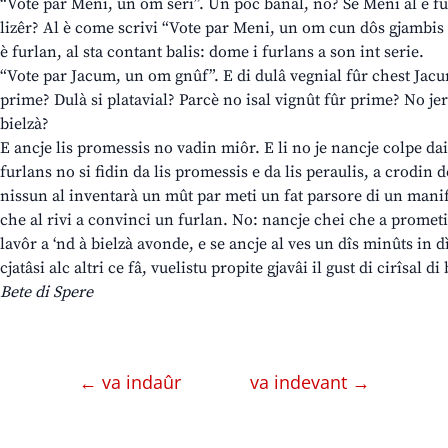
“Vote par Meni, un om seri”. Un pôc banâl, no? Se Meni al è fu
lizêr? Al è come scrivi “Vote par Meni, un om cun dôs gjambis 
è furlan, al sta contant balis: dome i furlans a son int serie.
“Vote par Jacum, un om gnûf”. E di dulâ vegnial fûr chest Jacum?
prime? Dulà si platavial? Parcè no isal vignût fûr prime? No j
bielzà?
E ancje lis promessis no vadin miôr. E li no je nancje colpe dai
furlans no si fidin da lis promessis e da lis peraulis, a crodin d
nissun al inventarà un mût par meti un fat parsore di un manif
che al rivi a convinci un furlan. No: nancje chei che a prometin
lavôr a ‘nd à bielzà avonde, e se ancje al ves un dîs minûts in dì
cjatâsi alc altri ce fâ, vuelistu propite gjavâi il gust di cirîsal di
Bete di Spere
← va indaûr
va indevant →