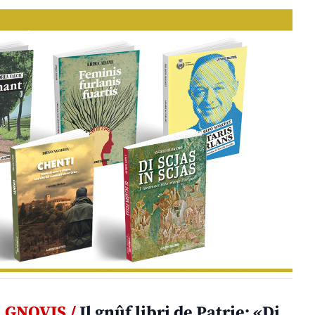
GNOVIS /
Il gnûf libri de Patrie: «Di