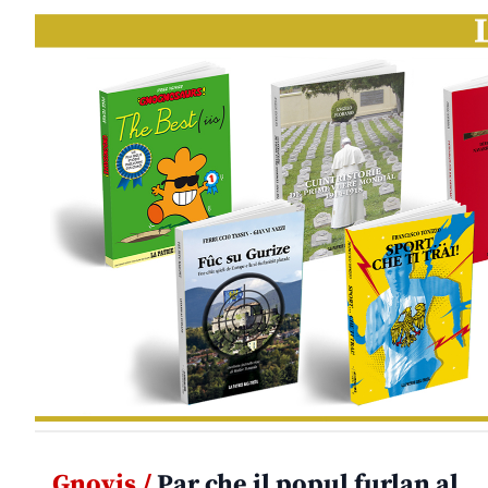
Gnovis /
Par che il popul furlan al