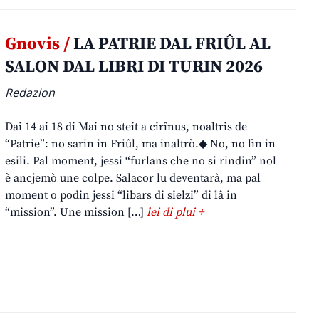
Gnovis /
LA PATRIE DAL FRIÛL AL
SALON DAL LIBRI DI TURIN 2026
Redazion
Dai 14 ai 18 di Mai no steit a cirînus, noaltris de
“Patrie”: no sarin in Friûl, ma inaltrò.◆ No, no lìn in
esili. Pal moment, jessi “furlans che no si rindin” nol
è ancjemò une colpe. Salacor lu deventarà, ma pal
moment o podin jessi “libars di sielzi” di lâ in
“mission”. Une mission […]
lei di plui +