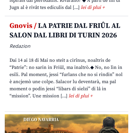
ispirâts dai pterodatils. Rivarano? ◆ A partî de fin di
Jugn al è rivât tes ediculis dal […]
lei di plui +
Gnovis /
LA PATRIE DAL FRIÛL AL
SALON DAL LIBRI DI TURIN 2026
Redazion
Dai 14 ai 18 di Mai no steit a cirînus, noaltris de
“Patrie”: no sarin in Friûl, ma inaltrò.◆ No, no lìn in
esili. Pal moment, jessi “furlans che no si rindin” nol
è ancjemò une colpe. Salacor lu deventarà, ma pal
moment o podin jessi “libars di sielzi” di lâ in
“mission”. Une mission […]
lei di plui +