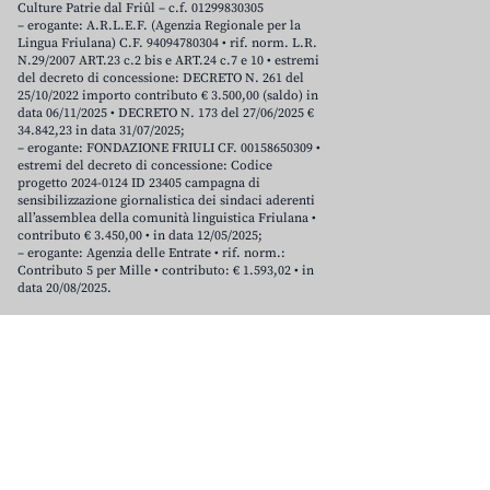
Culture Patrie dal Friûl – c.f. 01299830305
– erogante: A.R.L.E.F. (Agenzia Regionale per la
Lingua Friulana) C.F. 94094780304 • rif. norm. L.R.
N.29/2007 ART.23 c.2 bis e ART.24 c.7 e 10 • estremi
del decreto di concessione: DECRETO N. 261 del
25/10/2022 importo contributo € 3.500,00 (saldo) in
data 06/11/2025 • DECRETO N. 173 del 27/06/2025 €
34.842,23 in data 31/07/2025;
– erogante: FONDAZIONE FRIULI CF. 00158650309 •
estremi del decreto di concessione: Codice
progetto 2024-0124 ID 23405 campagna di
sensibilizzazione giornalistica dei sindaci aderenti
all’assemblea della comunità linguistica Friulana •
contributo € 3.450,00 • in data 12/05/2025;
– erogante: Agenzia delle Entrate • rif. norm.:
Contributo 5 per Mille • contributo: € 1.593,02 • in
data 20/08/2025.