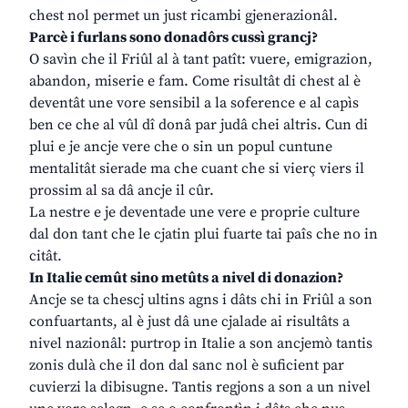
chest nol permet un just ricambi gjenerazionâl.
Parcè i furlans sono donadôrs cussì grancj?
O savìn che il Friûl al à tant patît: vuere, emigrazion,
abandon, miserie e fam. Come risultât di chest al è
deventât une vore sensibil a la soference e al capìs
ben ce che al vûl dî donâ par judâ chei altris. Cun di
plui e je ancje vere che o sin un popul cuntune
mentalitât sierade ma che cuant che si vierç viers il
prossim al sa dâ ancje il cûr.
La nestre e je deventade une vere e proprie culture
dal don tant che le cjatin plui fuarte tai paîs che no in
citât.
In Italie cemût sino metûts a nivel di donazion?
Ancje se ta chescj ultins agns i dâts chi in Friûl a son
confuartants, al è just dâ une cjalade ai risultâts a
nivel nazionâl: purtrop in Italie a son ancjemò tantis
zonis dulà che il don dal sanc nol è suficient par
cuvierzi la dibisugne. Tantis regjons a son a un nivel