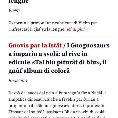
lenghe
Vielm
Us tornin a proponi une rubricute di Vielm par
rinfrescasi il cjâf su la lenghe.
lei di plui +
Gnovis par la Istât /
I Gnognosaurs
a imparin a svolâ: al rive in
edicule «Tal blu piturât di blu», il
gnûf album di colorâ
Redazion
Daspò dal sucès dal prin album vignût fûr a Nadâl, i
simpatics dinosauruts che a fevelin par furlan a
proponin pal Istât une gnove aventure: il professôr
Einsaur e il so fedêl assistent Blik a provin di svolâ,