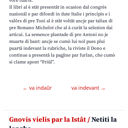
vore fuarts.”
Il libri al è stât presentât in ocasion dal congrès
nazionâl e par difondi in dute Italie i principis e i
valôrs di pre Toni al è stât voltât ancje par talian di
pre Romano Michelot che al à curât la selezion dai
articui. La semence plantade di pre Antoni no je
muarte di bant: ancje se cumò lui nol pues plui
puartâ indevant la rubriche, la riviste il Dono e
continue a presentâ la pagjine par furlan, che cumò
si clame apont “Friûl”.
← va indaûr
va indevant →
Gnovis vielis par la Istât /
Netiti la