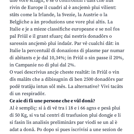
une vore sclagn, e se o confrontìn i dâts che nus
rivin de Europe il cuadri al è ancjemò plui vilient:
stâts come la Irlande, la Svezie, la Austrie o la
Belgjiche a àn produzions une vore plui altis. La
Italie e je a mieze classifiche europeane e se nol fos
pal Friûl e il grant sfuarç dai nestris donadôrs o
saressin ancjemò plui indaûr. Par vê cualchi dât: in
Italie la percentuâl di donazions di plasme par numar
di abitants e je dal 10,34%; in Friûl o sin passe il 20%,
in Campanie no di plui dal 2%.
O vuei descrivius ancje cheste realtât: in Friûl o vin
dîs malâts che a dibisugnin di ben 2500 donadôrs par
podê tratâju intun sôl mês. La alternative? Vivi tacâts
di un respiradôr.
Ce aie di fâ une persone che e vûl donâ?
Al è sempliç: si à di vê tra i 18 e i 66 agns e pesâ plui
di 50 Kg, si va tal centri di trasfusion plui dongje e li
si fasin lis analisis preliminârs par viodi se un al è
adat a donâ. Po dopo si pues iscrivisi a une sezion de