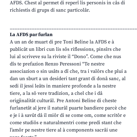
AFDS. Chest al permet di reperî lis personis in câs di
richiestis di grups di sanc particolâr.
____________________________________________________
La AFDS par furlan
A un an de muart di pre Toni Beline la AFDS e à
publicât un libri cun lis sôs riflessions, pinsîrs che
lui al scriveve su la riviste il “Dono”. Come che nus
dîs te prefazion Renzo Peressoni “Te nestre
associazion o sin usâts a dî che, tra i valôrs che plui a
dan un sburt a un desideri tant grant di donâ sanc, al
sedi il jessi leâts in maniere profonde a la nestre
tiere, a la sô vere tradizion, a chel che i dâ
origjinalitât culturâl. Pre Antoni Beline di cheste
furlanetât al jere il naturâl puarte bandiere parcè che
e je i à savût dâ il miôr di se come om, come scritôr e
come studiôs e naturalmentri come predi stant che
l’amôr pe nestre tiere al à components sacrâi une