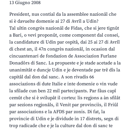
13 Giugno 2008
President, nus contial da la assemblee nazionâl che
si è davuelte domenie ai 27 di Avrîl a Udin?
Tal ultin congrès nazionâl de Fidas, che si jere tignût
a Bari, o vevi proponût, come component dal consei,
la candidature di Udin par ospitâ, dai 25 ai 27 di Avrîl
di chest an, il 47n congrès nazionâl, in ocasion dal
cincuantenari de fondazion de Associazion Furlane
Donadôrs di Sanc. La propueste e je stade acetade a la
unanimitât e duncje Udin e je deventade par trê dîs la
capitâl dal don dal sanc. A son rivadis 66
associazions di dute Italie e inte domenie o vin vude
la sfilade cun ben 22 mil partecipants. Par fâus capî
cemût che si è svilupât il corteu: lis regjons a àn sfilât
par sezions regjonâls, il Venit par provinciis, il Friûl
par associazions e la AFDS par zonis. Di fat, la
provincie di Udin e je dividude in 17 distrets, segn di
trop radicade che e je la culture dal don di sanc te