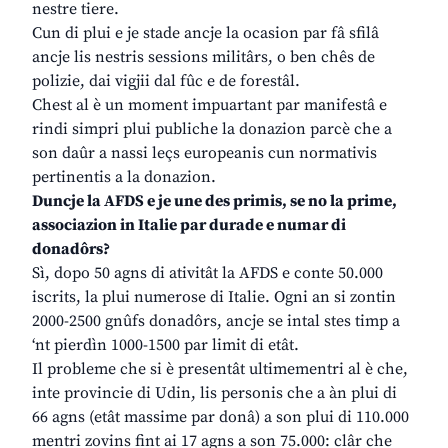
nestre tiere.
Cun di plui e je stade ancje la ocasion par fâ sfilâ
ancje lis nestris sessions militârs, o ben chês de
polizie, dai vigjii dal fûc e de forestâl.
Chest al è un moment impuartant par manifestâ e
rindi simpri plui publiche la donazion parcè che a
son daûr a nassi leçs europeanis cun normativis
pertinentis a la donazion.
Duncje la AFDS e je une des primis, se no la prime,
associazion in Italie par durade e numar di
donadôrs?
Sì, dopo 50 agns di ativitât la AFDS e conte 50.000
iscrits, la plui numerose di Italie. Ogni an si zontin
2000-2500 gnûfs donadôrs, ancje se intal stes timp a
‘nt pierdìn 1000-1500 par limit di etât.
Il probleme che si è presentât ultimementri al è che,
inte provincie di Udin, lis personis che a àn plui di
66 agns (etât massime par donâ) a son plui di 110.000
mentri zovins fint ai 17 agns a son 75.000: clâr che