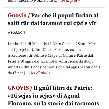
bons. Luciano Nobile che […]
lei di plui +
Gnovis /
Par che il popul furlan al
salti fûr dal taramot cul cjâf e vîf
Redazion
Lunis ai 11 di Mai a lis 18,30 te Glesie di Sante Marie
sul Cjiscjel di Udin. Glesie Furlane, cun la
Arcidiocesi di Udine e Clape di Culture Patrie dal
Friûl a 50 agns dal taramot o volìn ricuardâ ducj i
muarts e dutis chês personis che tai agns si son dadis
da fâ par […]
lei di plui +
GNOVIS /
Il gnûf libri de Patrie:
«Di scjas in scjas» di Agnul
Floramo, su la storie dai taramots