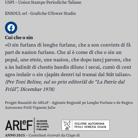
USPI – Union Stampe Periodiche Taliane
ENSOUL srl
-
Grafiche GTower Studio
Cui che o sin
«O sin furlans di lenghe furlane, che a son convints di fâ
part de nazion furlane. Che al è come dî che o sin un
popul, une etnie, une nazion, che dopo tancj parons, che
a àn balinât di chestis bandis dilunc i secui, cumò di cent
agns indaûr o sin cjapâts dentri tal tramai dal Stât talian».
(Pre Toni Beline, sul so prin editoriâl de “La Patrie dal
Friûl”, Dicembar 1978)
Progjet finanziât de ARLeF - Agjenzie Regjonâl pe Lenghe Furlane e de Regjon
Autonome Friûl-Vignesie Julie
ANNO 2025
– Contributi ricevuti da Clape di