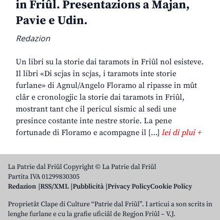
in Friûl. Presentazions a Majan,
Pavie e Udin.
Redazion
Un libri su la storie dai taramots in Friûl nol esisteve.
Il libri «Di scjas in scjas, i taramots inte storie
furlane» di Agnul/Angelo Floramo al ripasse in mût
clâr e cronologjic la storie dai taramots in Friûl,
mostrant tant che il pericul sismic al sedi une
presince costante inte nestre storie. La pene
fortunade di Floramo e acompagne il […]
lei di plui +
La Patrie dal Friûl Copyright © La Patrie dal Friûl
Partita IVA 01299830305
Redazion
RSS/XML
Pubblicità
Privacy Policy
Cookie Policy
Proprietât Clape di Culture “Patrie dal Friûl”. I articui a son scrits in
lenghe furlane e cu la grafie uficiâl de Regjon Friûl – V.J.