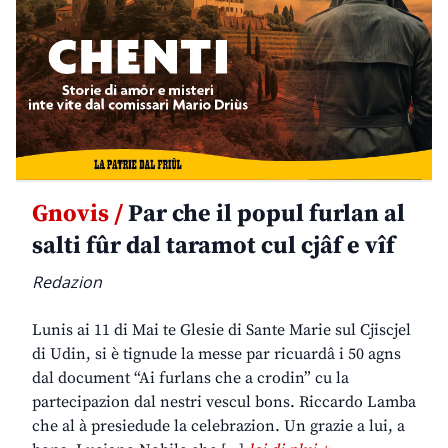
Gnovis /
Par che il popul furlan al
salti fûr dal taramot cul cjâf e vîf
Redazion
Lunis ai 11 di Mai te Glesie di Sante Marie sul Cjiscjel
di Udin, si è tignude la messe par ricuardâ i 50 agns
dal document “Ai furlans che a crodin” cu la
partecipazion dal nestri vescul bons. Riccardo Lamba
che al à presiedude la celebrazion. Un grazie a lui, a