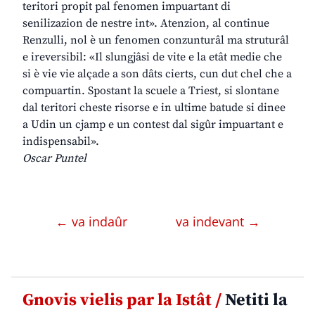
teritori propit pal fenomen impuartant di
senilizazion de nestre int». Atenzion, al continue
Renzulli, nol è un fenomen conzunturâl ma struturâl
e ireversibil: «Il slungjâsi de vite e la etât medie che
si è vie vie alçade a son dâts cierts, cun dut chel che a
compuartin. Spostant la scuele a Triest, si slontane
dal teritori cheste risorse e in ultime batude si dinee
a Udin un cjamp e un contest dal sigûr impuartant e
indispensabil».
Oscar Puntel
← va indaûr
va indevant →
Gnovis vielis par la Istât /
Netiti la