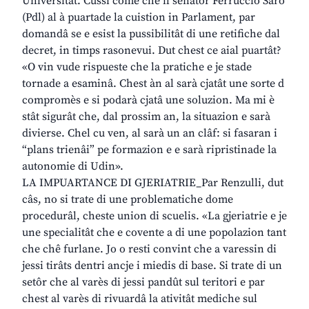
Universitât. Cussì come che il senatôr Ferruccio Saro
(Pdl) al à puartade la cuistion in Parlament, par
domandâ se e esist la pussibilitât di une retifiche dal
decret, in timps rasonevui. Dut chest ce aial puartât?
«O vin vude rispueste che la pratiche e je stade
tornade a esaminâ. Chest àn al sarà cjatât une sorte d
compromès e si podarà cjatâ une soluzion. Ma mi è
stât sigurât che, dal prossim an, la situazion e sarà
divierse. Chel cu ven, al sarà un an clâf: si fasaran i
“plans trienâi” pe formazion e e sarà ripristinade la
autonomie di Udin».
LA IMPUARTANCE DI GJERIATRIE_Par Renzulli, dut
câs, no si trate di une problematiche dome
procedurâl, cheste union di scuelis. «La gjeriatrie e je
une specialitât che e covente a di une popolazion tant
che chê furlane. Jo o resti convint che a varessin di
jessi tirâts dentri ancje i miedis di base. Si trate di un
setôr che al varès di jessi pandût sul teritori e par
chest al varès di rivuardâ la ativitât mediche sul