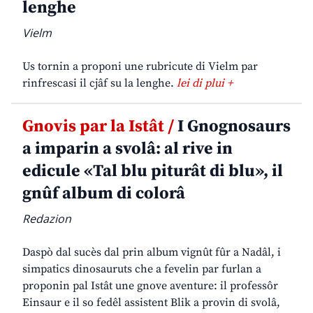
lenghe
Vielm
Us tornin a proponi une rubricute di Vielm par
rinfrescasi il cjâf su la lenghe.
lei di plui +
Gnovis par la Istât /
I Gnognosaurs
a imparin a svolâ: al rive in
edicule «Tal blu piturât di blu», il
gnûf album di colorâ
Redazion
Daspò dal sucès dal prin album vignût fûr a Nadâl, i
simpatics dinosauruts che a fevelin par furlan a
proponin pal Istât une gnove aventure: il professôr
Einsaur e il so fedêl assistent Blik a provin di svolâ,