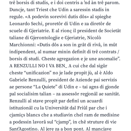
trê borsis di studis, e i doi centris a ’nd àn trê parom.
Duncje, tant Triest che Udin a saressin stadis in
regule. «A podevin sorevivi dutis dôs» al spieghe
Leonardo Sechi, proretôr di Udin e za diretôr de
scuele di Gjeriatrie. E al rionç il president de Societât
taliane di Gjerontologjie e Gjeriatrie, Nicolò
Marchionni: «Dutis dôs a son in grât di rivâ, in mût
indipendent, al numar minin definît di trê contrats /
borsis di studi. Cheste agregazion e je une anomalie”.
A RENZULLI NO I VA BEN_ A cui che dal sigûr
cheste “unificazion” no je lade propit jù, al è Aldo
Gabriele Renzulli, president de Aziende pai servizis
ae persone “La Quiete” di Udin e – tai agns di gjonde
pal socialisim talian – za assessôr regjonâl ae sanitât.
Renzulli al stave propit par definî un acuardi
istituzionâl cu la Universitât dal Friûl par che i
cjamiçs blancs che a studiavin chel ram de medisine
a podessin lavorâ sul “cjamp”, in chê struture di vie
Sant’Agostino. Al jere za a bon pont. Al mancjave