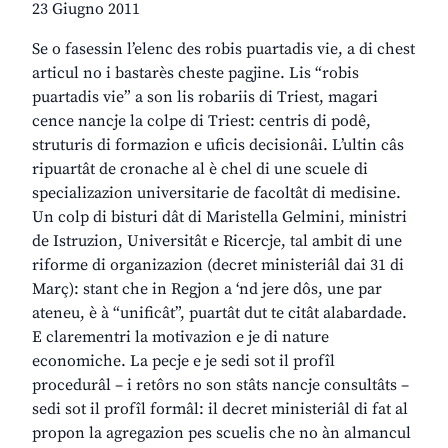
23 Giugno 2011
Se o fasessin l’elenc des robis puartadis vie, a di chest
articul no i bastarès cheste pagjine. Lis “robis
puartadis vie” a son lis robariis di Triest, magari
cence nancje la colpe di Triest: centris di podê,
struturis di formazion e uficis decisionâi. L’ultin câs
ripuartât de cronache al è chel di une scuele di
specializazion universitarie de facoltât di medisine.
Un colp di bisturi dât di Maristella Gelmini, ministri
de Istruzion, Universitât e Ricercje, tal ambit di une
riforme di organizazion (decret ministeriâl dai 31 di
Març): stant che in Regjon a ‘nd jere dôs, une par
ateneu, è à “unificât”, puartât dut te citât alabardade.
E clarementri la motivazion e je di nature
economiche. La pecje e je sedi sot il profîl
procedurâl – i retôrs no son stâts nancje consultâts –
sedi sot il profîl formâl: il decret ministeriâl di fat al
propon la agregazion pes scuelis che no àn almancul