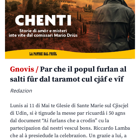
Gnovis /
Par che il popul furlan al
salti fûr dal taramot cul cjâf e vîf
Redazion
Lunis ai 11 di Mai te Glesie di Sante Marie sul Cjiscjel
di Udin, si è tignude la messe par ricuardâ i 50 agns
dal document “Ai furlans che a crodin” cu la
partecipazion dal nestri vescul bons. Riccardo Lamba
che al à presiedude la celebrazion. Un grazie a lui, a