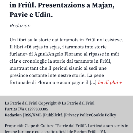
in Friûl. Presentazions a Majan,
Pavie e Udin.
Redazion
Un libri su la storie dai taramots in Friûl nol esisteve.
Il libri «Di scjas in scjas, i taramots inte storie
furlane» di Agnul/Angelo Floramo al ripasse in mût
clâr e cronologjic la storie dai taramots in Friûl,
mostrant tant che il pericul sismic al sedi une
presince costante inte nestre storie. La pene
fortunade di Floramo e acompagne il […]
lei di plui +
La Patrie dal Friûl Copyright © La Patrie dal Friûl
Partita IVA 01299830305
Redazion
RSS/XML
Pubblicità
Privacy Policy
Cookie Policy
Proprietât Clape di Culture “Patrie dal Friûl”. I articui a son scrits in
lenghe furlane e cu la grafie uficiâl de Regjon Friûl – V.J.