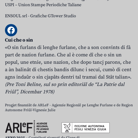
USPI – Union Stampe Periodiche Taliane
ENSOUL srl
-
Grafiche GTower Studio
Cui che o sin
«O sin furlans di lenghe furlane, che a son convints di fâ
part de nazion furlane. Che al è come dî che o sin un
popul, une etnie, une nazion, che dopo tancj parons, che
a àn balinât di chestis bandis dilunc i secui, cumò di cent
agns indaûr o sin cjapâts dentri tal tramai dal Stât talian».
(Pre Toni Beline, sul so prin editoriâl de “La Patrie dal
Friûl”, Dicembar 1978)
Progjet finanziât de ARLeF - Agjenzie Regjonâl pe Lenghe Furlane e de Regjon
Autonome Friûl-Vignesie Julie
ANNO 2025
– Contributi ricevuti da Clape di