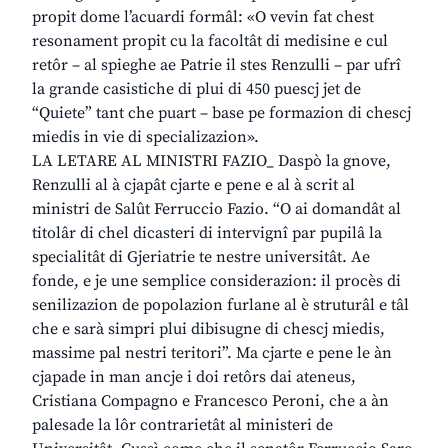
propit dome l’acuardi formâl: «O vevin fat chest
resonament propit cu la facoltât di medisine e cul
retôr – al spieghe ae Patrie il stes Renzulli – par ufrî
la grande casistiche di plui di 450 puescj jet de
“Quiete” tant che puart – base pe formazion di chescj
miedis in vie di specializazion».
LA LETARE AL MINISTRI FAZIO_ Daspò la gnove,
Renzulli al à cjapât cjarte e pene e al à scrit al
ministri de Salût Ferruccio Fazio. “O ai domandât al
titolâr di chel dicasteri di intervignî par pupilâ la
specialitât di Gjeriatrie te nestre universitât. Ae
fonde, e je une semplice considerazion: il procès di
senilizazion de popolazion furlane al è struturâl e tâl
che e sarà simpri plui dibisugne di chescj miedis,
massime pal nestri teritori”. Ma cjarte e pene le àn
cjapade in man ancje i doi retôrs dai ateneus,
Cristiana Compagno e Francesco Peroni, che a àn
palesade la lôr contrarietât al ministeri de