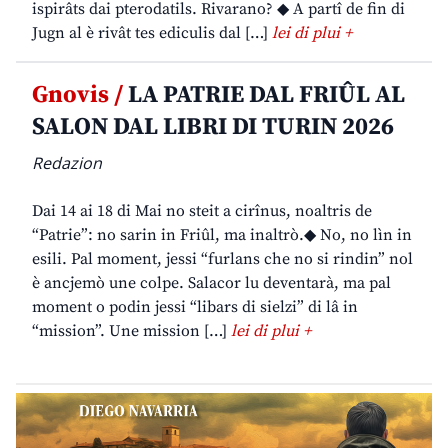
ispirâts dai pterodatils. Rivarano? ◆ A partî de fin di
Jugn al è rivât tes ediculis dal […]
lei di plui +
Gnovis /
LA PATRIE DAL FRIÛL AL
SALON DAL LIBRI DI TURIN 2026
Redazion
Dai 14 ai 18 di Mai no steit a cirînus, noaltris de
“Patrie”: no sarin in Friûl, ma inaltrò.◆ No, no lìn in
esili. Pal moment, jessi “furlans che no si rindin” nol
è ancjemò une colpe. Salacor lu deventarà, ma pal
moment o podin jessi “libars di sielzi” di lâ in
“mission”. Une mission […]
lei di plui +