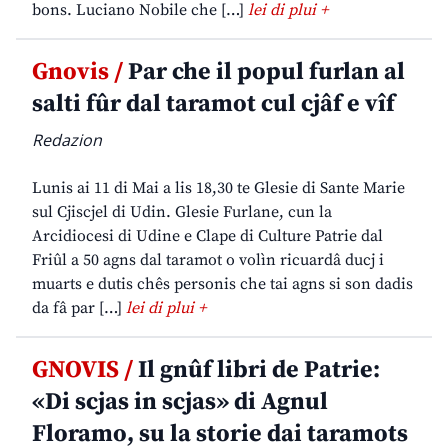
bons. Luciano Nobile che […]
lei di plui +
Gnovis /
Par che il popul furlan al
salti fûr dal taramot cul cjâf e vîf
Redazion
Lunis ai 11 di Mai a lis 18,30 te Glesie di Sante Marie
sul Cjiscjel di Udin. Glesie Furlane, cun la
Arcidiocesi di Udine e Clape di Culture Patrie dal
Friûl a 50 agns dal taramot o volìn ricuardâ ducj i
muarts e dutis chês personis che tai agns si son dadis
da fâ par […]
lei di plui +
GNOVIS /
Il gnûf libri de Patrie:
«Di scjas in scjas» di Agnul
Floramo, su la storie dai taramots