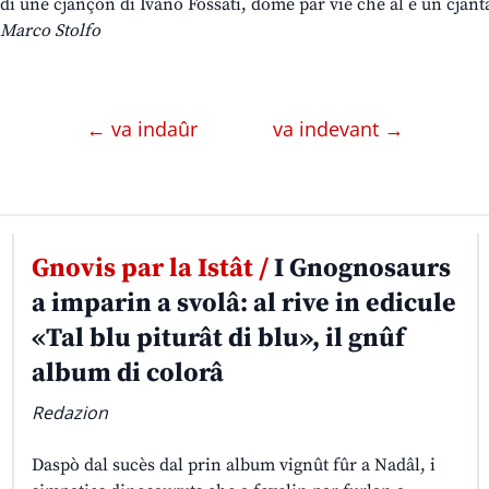
di une cjançon di Ivano Fossati, dome par vie che al è un cjanta
Marco Stolfo
← va indaûr
va indevant →
Gnovis par la Istât /
I Gnognosaurs
a imparin a svolâ: al rive in edicule
«Tal blu piturât di blu», il gnûf
album di colorâ
Redazion
Daspò dal sucès dal prin album vignût fûr a Nadâl, i