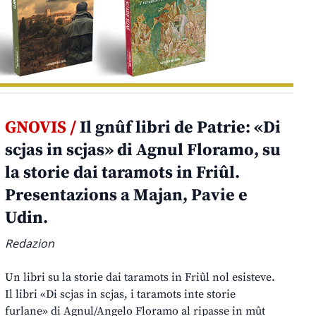
GNOVIS /
Il gnûf libri de Patrie: «Di
scjas in scjas» di Agnul Floramo, su
la storie dai taramots in Friûl.
Presentazions a Majan, Pavie e
Udin.
Redazion
Un libri su la storie dai taramots in Friûl nol esisteve.
Il libri «Di scjas in scjas, i taramots inte storie
furlane» di Agnul/Angelo Floramo al ripasse in mût