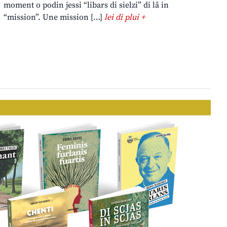
moment o podin jessi “libars di sielzi” di lâ in
“mission”. Une mission […]
lei di plui +