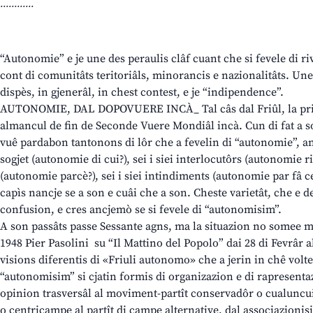
............
“Autonomie” e je une des peraulis clâf cuant che si fevele di ri
cont di comunitâts teritoriâls, minorancis e nazionalitâts. Une
dispès, in gjenerâl, in chest contest, e je “indipendence”.
AUTONOMIE, DAL DOPOVUERE INCÀ_ Tal câs dal Friûl, la prim
almancul de fin de Seconde Vuere Mondiâl incà. Cun di fat a so
vuê pardabon tantonons di lôr che a fevelin di “autonomie”, anc
sogjet (autonomie di cui?), sei i siei interlocutôrs (autonomie ris
(autonomie parcè?), sei i siei intindiments (autonomie par fâ ce
capìs nancje se a son e cuâi che a son. Cheste varietât, che e 
confusion, e cres ancjemò se si fevele di “autonomisim”.
A son passâts passe Sessante agns, ma la situazion no somee m
1948 Pier Pasolini su “Il Mattino del Popolo” dai 28 di Fevrâr a
visions diferentis di «Friuli autonomo» che a jerin in chê volte
“autonomisim” si cjatin formis di organizazion e di rapresent
opinion trasversâl al moviment-partît conservadôr o cualuncu
o centriçampe al partît di çampe alternative, dal associazionis