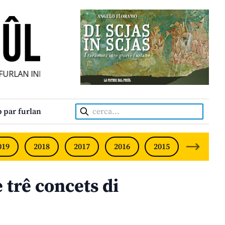
RLAN INDIPENDENT • INDEPENDENT FRIULIAN MONTHLY • 
Cerca:
 par furlan
019
2018
2017
2016
2015
2014
 trê concets di