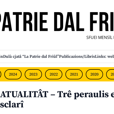
SFUEI MENSÎL FU
in
Dulà cjatâ “La Patrie dal Friûl”
Publicazions/Libris
Links: web
2024
2023
2022
2021
2020
2
ATUALITÂT – Trê peraulis e
sclarî