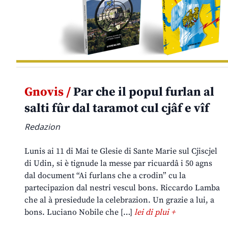
Gnovis /
Par che il popul furlan al
salti fûr dal taramot cul cjâf e vîf
Redazion
Lunis ai 11 di Mai te Glesie di Sante Marie sul Cjiscjel
di Udin, si è tignude la messe par ricuardâ i 50 agns
dal document “Ai furlans che a crodin” cu la
partecipazion dal nestri vescul bons. Riccardo Lamba
che al à presiedude la celebrazion. Un grazie a lui, a
bons. Luciano Nobile che […]
lei di plui +