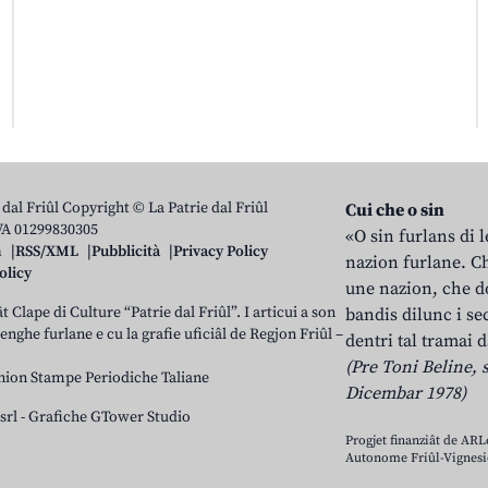
 dal Friûl Copyright © La Patrie dal Friûl
Cui che o sin
IVA 01299830305
«O sin furlans di 
n
RSS/XML
Pubblicità
Privacy Policy
nazion furlane. Ch
olicy
une nazion, che do
t Clape di Culture “Patrie dal Friûl”. I articui a son
bandis dilunc i se
 lenghe furlane e cu la grafie uficiâl de Regjon Friûl –
dentri tal tramai d
(Pre Toni Beline, s
nion Stampe Periodiche Taliane
Dicembar 1978)
srl
-
Grafiche GTower Studio
Progjet finanziât de AR
Autonome Friûl-Vignesie