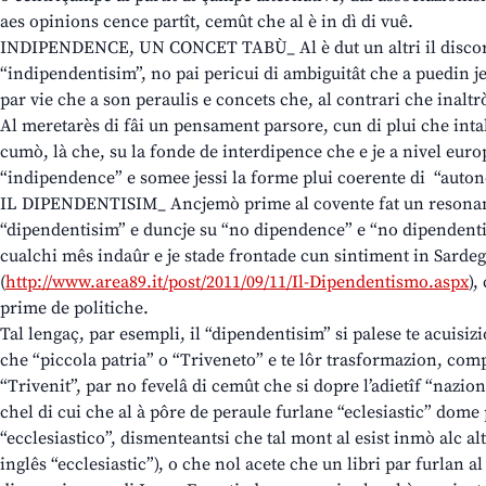
aes opinions cence partît, cemût che al è in dì di vuê.
INDIPENDENCE, UN CONCET TABÙ_ Al è dut un altri il discors
“indipendentisim”, no pai pericui di ambiguitât che a puedin je
par vie che a son peraulis e concets che, al contrari che inaltr
Al meretarès di fâi un pensament parsore, cun di plui che inta
cumò, là che, su la fonde de interdipence che e je a nivel europ
“indipendence” e somee jessi la forme plui coerente di “auto
IL DIPENDENTISIM_ Ancjemò prime al covente fat un resona
“dipendentisim” e duncje su “no dipendence” e “no dipendentis
cualchi mês indaûr e je stade frontade cun sintiment in Sarde
(
http://www.area89.it/post/2011/09/11/Il-Dipendentismo.aspx
),
prime de politiche.
Tal lengaç, par esempli, il “dipendentisim” si palese te acuisiz
che “piccola patria” o “Triveneto” e te lôr trasformazion, comp
“Trivenit”, par no fevelâ di cemût che si dopre l’adietîf “nazio
chel di cui che al à pôre de peraule furlane “eclesiastic” dome
“ecclesiastico”, dismenteantsi che tal mont al esist inmò alc alt
inglês “ecclesiastic”), o che nol acete che un libri par furlan al 