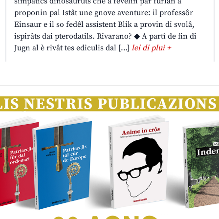
simpatics dinosauruts che a fevelin par furlan a
proponin pal Istât une gnove aventure: il professôr
Einsaur e il so fedêl assistent Blik a provin di svolâ,
ispirâts dai pterodatils. Rivarano? ◆ A partî de fin di
Jugn al è rivât tes ediculis dal […]
lei di plui +