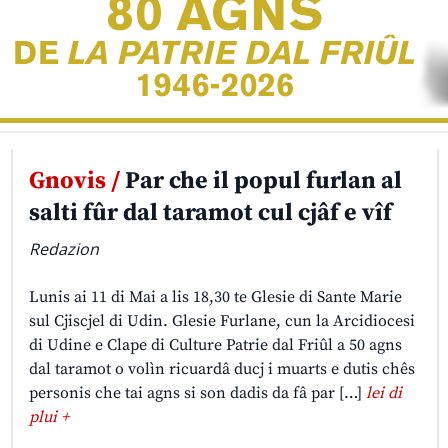
Gnovis /
Par che il popul furlan al
salti fûr dal taramot cul cjâf e vîf
Redazion
Lunis ai 11 di Mai a lis 18,30 te Glesie di Sante Marie
sul Cjiscjel di Udin. Glesie Furlane, cun la Arcidiocesi
di Udine e Clape di Culture Patrie dal Friûl a 50 agns
dal taramot o volìn ricuardâ ducj i muarts e dutis chês
personis che tai agns si son dadis da fâ par […]
lei di
plui +