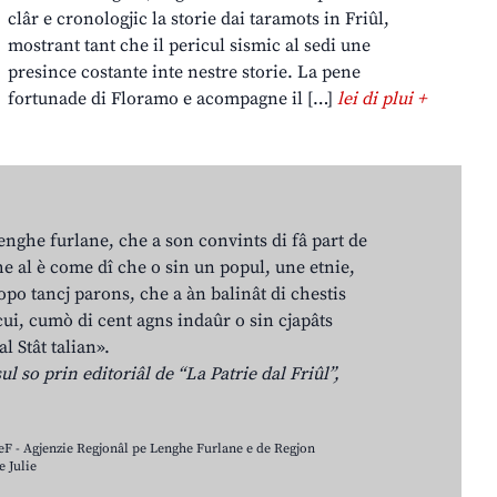
clâr e cronologjic la storie dai taramots in Friûl,
mostrant tant che il pericul sismic al sedi une
presince costante inte nestre storie. La pene
fortunade di Floramo e acompagne il […]
lei di plui +
lenghe furlane, che a son convints di fâ part de
e al è come dî che o sin un popul, une etnie,
po tancj parons, che a àn balinât di chestis
cui, cumò di cent agns indaûr o sin cjapâts
al Stât talian».
ul so prin editoriâl de “La Patrie dal Friûl”,
LeF - Agjenzie Regjonâl pe Lenghe Furlane e de Regjon
 Julie