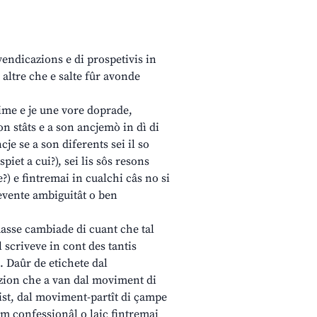
vendicazions e di prospetivis in
 altre che e salte fûr avonde
e e je une vore doprade,
n stâts e a son ancjemò in dì di
je se a son diferents sei il so
piet a cui?), sei lis sôs resons
?) e fintremai in cualchi câs no si
devente ambiguitât o ben
asse cambiade di cuant che tal
l scriveve in cont des tantis
. Daûr de etichete dal
azion che a van dal moviment di
ist, dal moviment-partît di çampe
im confessionâl o laic fintremai