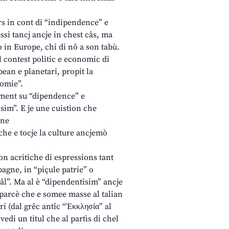
 in cont di “indipendence” e
ssi tancj ancje in chest câs, ma
ò in Europe, chi di nô a son tabù.
l contest politic e economic di
ean e planetari, propit la
nomie”.
ment su “dipendence” e
im”. E je une cuistion che
gne
 che e tocje la culture ancjemò
ion acritiche di espressions tant
agne, in “piçule patrie” o
nâl”. Ma al è “dipendentisim” ancje
 parcè che e somee masse al talian
ri (dal grêc antîc “Ἐκκλησία” al
vedi un titul che al partìs di chel