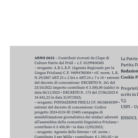
ANNO 2025
– Contributi ricevuti da Clape di
La Patrie
Culture Patrie dal Friûl – c.f. 01299830305
Partita 
– erogante: A.R.L.E.F. (Agenzia Regionale per la
Redazio
Lingua Friulana) C.F. 94094780304 • rif. norm. L.R.
Cookie P
N.29/2007 ART.23 c.2 bis e ART.24 c.7 e 10 • estremi
del decreto di concessione: DECRETO N. 261 del
25/10/2022 importo contributo € 3.500,00 (saldo) in
Proprietâ
data 06/11/2025 • DECRETO N. 173 del 27/06/2025 €
scrits in
34.842,23 in data 31/07/2025;
V.J.
– erogante: FONDAZIONE FRIULI CF. 00158650309 •
USPI – U
estremi del decreto di concessione: Codice
progetto 2024-0124 ID 23405 campagna di
sensibilizzazione giornalistica dei sindaci aderenti
ENSOUL 
all’assemblea della comunità linguistica Friulana •
contributo € 3.450,00 • in data 12/05/2025;
– erogante: Agenzia delle Entrate • rif. norm.:
Contributo 5 per Mille • contributo: € 1.593,02 • in