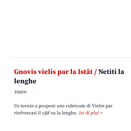
Gnovis vielis par la Istât /
Netiti la
lenghe
Vielm
Us tornin a proponi une rubricute di Vielm par
rinfrescasi il cjâf su la lenghe.
lei di plui +