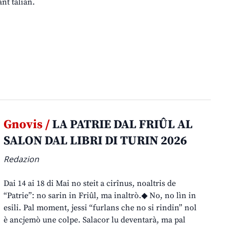
nt talian.
Gnovis /
LA PATRIE DAL FRIÛL AL
SALON DAL LIBRI DI TURIN 2026
Redazion
Dai 14 ai 18 di Mai no steit a cirînus, noaltris de
“Patrie”: no sarin in Friûl, ma inaltrò.◆ No, no lìn in
esili. Pal moment, jessi “furlans che no si rindin” nol
è ancjemò une colpe. Salacor lu deventarà, ma pal