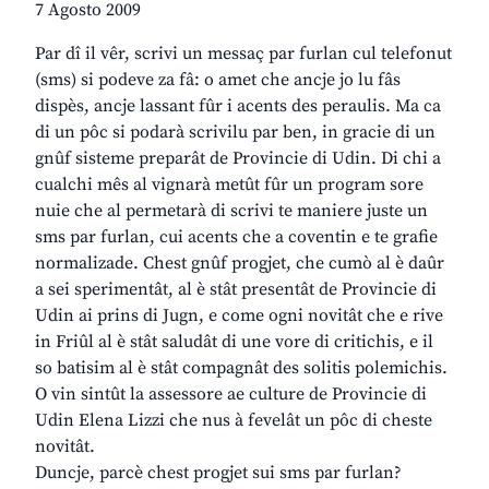
7 Agosto 2009
Par dî il vêr, scrivi un messaç par furlan cul telefonut
(sms) si podeve za fâ: o amet che ancje jo lu fâs
dispès, ancje lassant fûr i acents des peraulis. Ma ca
di un pôc si podarà scrivilu par ben, in gracie di un
gnûf sisteme preparât de Provincie di Udin. Di chi a
cualchi mês al vignarà metût fûr un program sore
nuie che al permetarà di scrivi te maniere juste un
sms par furlan, cui acents che a coventin e te grafie
normalizade. Chest gnûf progjet, che cumò al è daûr
a sei sperimentât, al è stât presentât de Provincie di
Udin ai prins di Jugn, e come ogni novitât che e rive
in Friûl al è stât saludât di une vore di critichis, e il
so batisim al è stât compagnât des solitis polemichis.
O vin sintût la assessore ae culture de Provincie di
Udin Elena Lizzi che nus à fevelât un pôc di cheste
novitât.
Duncje, parcè chest progjet sui sms par furlan?