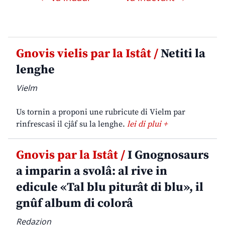
Gnovis vielis par la Istât /
Netiti la
lenghe
Vielm
Us tornin a proponi une rubricute di Vielm par
rinfrescasi il cjâf su la lenghe.
lei di plui +
Gnovis par la Istât /
I Gnognosaurs
a imparin a svolâ: al rive in
edicule «Tal blu piturât di blu», il
gnûf album di colorâ
Redazion