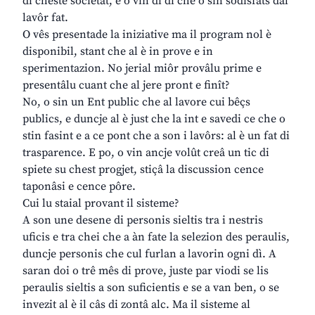
di cheste societât, e o vin di dî che o sin sodisfats dal
lavôr fat.
O vês presentade la iniziative ma il program nol è
disponibil, stant che al è in prove e in
sperimentazion. No jerial miôr provâlu prime e
presentâlu cuant che al jere pront e finît?
No, o sin un Ent public che al lavore cui bêçs
publics, e duncje al è just che la int e savedi ce che o
stin fasint e a ce pont che a son i lavôrs: al è un fat di
trasparence. E po, o vin ancje volût creâ un tic di
spiete su chest progjet, stiçâ la discussion cence
taponâsi e cence pôre.
Cui lu staial provant il sisteme?
A son une desene di personis sieltis tra i nestris
uficis e tra chei che a àn fate la selezion des peraulis,
duncje personis che cul furlan a lavorin ogni dì. A
saran doi o trê mês di prove, juste par viodi se lis
peraulis sieltis a son suficientis e se a van ben, o se
invezit al è il câs di zontâ alc. Ma il sisteme al