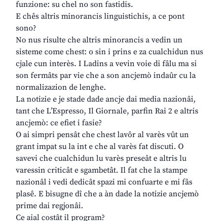
funzione: su chel no son fastidis.
E chês altris minorancis linguistichis, a ce pont
sono?
No nus risulte che altris minorancis a vedin un
sisteme come chest: o sin i prins e za cualchidun nus
cjale cun interès. I Ladins a vevin voie di fâlu ma si
son fermâts par vie che a son ancjemò indaûr cu la
normalizazion de lenghe.
La notizie e je stade dade ancje dai media nazionâi,
tant che L’Espresso, Il Giornale, parfin Rai 2 e altris
ancjemò: ce efiet i fasie?
O ai simpri pensât che chest lavôr al varès vût un
grant impat su la int e che al varès fat discuti. O
savevi che cualchidun lu varès preseât e altris lu
varessin criticât e sgambetât. Il fat che la stampe
nazionâl i vedi dedicât spazi mi confuarte e mi fâs
plasê. E bisugne dî che a àn dade la notizie ancjemò
prime dai regjonâi.
Ce aial costât il program?