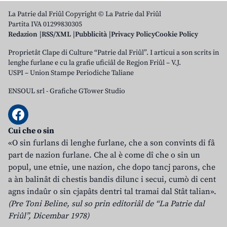
La Patrie dal Friûl Copyright © La Patrie dal Friûl
Partita IVA 01299830305
Redazion
RSS/XML
Pubblicità
Privacy Policy
Cookie Policy
Proprietât Clape di Culture “Patrie dal Friûl”. I articui a son scrits in
lenghe furlane e cu la grafie uficiâl de Regjon Friûl – V.J.
USPI – Union Stampe Periodiche Taliane
ENSOUL srl
-
Grafiche GTower Studio
Cui che o sin
«O sin furlans di lenghe furlane, che a son convints di fâ
part de nazion furlane. Che al è come dî che o sin un
popul, une etnie, une nazion, che dopo tancj parons, che
a àn balinât di chestis bandis dilunc i secui, cumò di cent
agns indaûr o sin cjapâts dentri tal tramai dal Stât talian».
(Pre Toni Beline, sul so prin editoriâl de “La Patrie dal
Friûl”, Dicembar 1978)