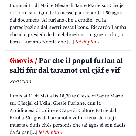
Lunis ai 11 di Mai te Glesie di Sante Marie sul Cjiscjel
di Udin, si è tignude la messe par ricuardâ i 50 agns
dal document “Ai furlans che a crodin” cu la
partecipazion dal nestri vescul bons. Riccardo Lamba
che al à presiedude la celebrazion. Un grazie a lui, a
bons. Luciano Nobile che […]
lei di plui +
Gnovis /
Par che il popul furlan al
salti fûr dal taramot cul cjâf e vîf
Redazion
Lunis ai 11 di Mai a lis 18,30 te Glesie di Sante Marie
sul Cjiscjel di Udin. Glesie Furlane, cun la
Arcidiocesi di Udine e Clape di Culture Patrie dal
Friûl a 50 agns dal taramot o volìn ricuardâ ducj i
muarts e dutis chês personis che tai agns si son dadis
da fâ par […]
lei di plui +