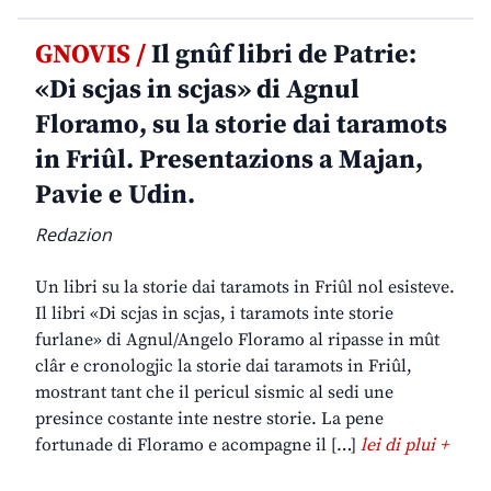
GNOVIS /
Il gnûf libri de Patrie:
«Di scjas in scjas» di Agnul
Floramo, su la storie dai taramots
in Friûl. Presentazions a Majan,
Pavie e Udin.
Redazion
Un libri su la storie dai taramots in Friûl nol esisteve.
Il libri «Di scjas in scjas, i taramots inte storie
furlane» di Agnul/Angelo Floramo al ripasse in mût
clâr e cronologjic la storie dai taramots in Friûl,
mostrant tant che il pericul sismic al sedi une
presince costante inte nestre storie. La pene
fortunade di Floramo e acompagne il […]
lei di plui +