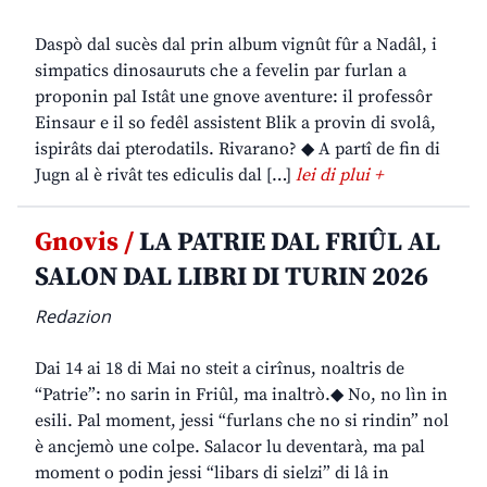
Daspò dal sucès dal prin album vignût fûr a Nadâl, i
simpatics dinosauruts che a fevelin par furlan a
proponin pal Istât une gnove aventure: il professôr
Einsaur e il so fedêl assistent Blik a provin di svolâ,
ispirâts dai pterodatils. Rivarano? ◆ A partî de fin di
Jugn al è rivât tes ediculis dal […]
lei di plui +
Gnovis /
LA PATRIE DAL FRIÛL AL
SALON DAL LIBRI DI TURIN 2026
Redazion
Dai 14 ai 18 di Mai no steit a cirînus, noaltris de
“Patrie”: no sarin in Friûl, ma inaltrò.◆ No, no lìn in
esili. Pal moment, jessi “furlans che no si rindin” nol
è ancjemò une colpe. Salacor lu deventarà, ma pal
moment o podin jessi “libars di sielzi” di lâ in