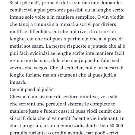
Si stâ pôc a dî, prime di dut si sin fats une domande:
cemût rivâ a plui personis pussibil cu la lenghe scrite
intune sole volte e in maniere semplice. O vin viodût
che tancj a rinunziin a imparâ a scrivi par diviers
motîfs e dificoltâts: cui che nol rive a lâ ai cors di
lenghe, cui che nol pues o parfin cui che al à pôre di
metisi sot esam. La nestre rispueste e je stade che al è
plui facil svicinâsi ae lenghe scrite inte maniere facil
e zuiarine dai sms, dulà che ducj a puedin fâlu, sedi
zovins che vecjos. Che al sedi clâr, nol è un mestri di
lenghe furlane ma un strument che al pues judâ a
imparâ.
Cemût puedial judâ?
Chest al è un sisteme di scriture intuitive, ve a stâi
che scrivint une peraule il sisteme le complete te
maniere juste e l’utent cussì al pues viodi cemût che
si scrîf, dulà che al va metût l’acent e vie indenant. In
chest program, a son memorizadis dentri ben 50.000
peraulis furlanis: o crodìn avonde, par podê scrivi