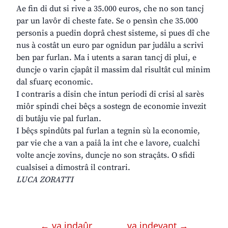
Ae fin di dut si rive a 35.000 euros, che no son tancj
par un lavôr di cheste fate. Se o pensìn che 35.000
personis a puedin doprâ chest sisteme, si pues dî che
nus à costât un euro par ognidun par judâlu a scrivi
ben par furlan. Ma i utents a saran tancj di plui, e
duncje o varin cjapât il massim dal risultât cul minim
dal sfuarç economic.
I contraris a disin che intun periodi di crisi al sarès
miôr spindi chei bêçs a sostegn de economie invezit
di butâju vie pal furlan.
I bêçs spindûts pal furlan a tegnin sù la economie,
par vie che a van a paiâ la int che e lavore, cualchi
volte ancje zovins, duncje no son straçâts. O sfidi
cualsisei a dimostrâ il contrari.
LUCA ZORATTI
← va indaûr
va indevant →