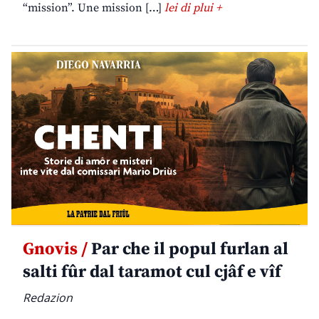
“mission”. Une mission […]
lei di plui +
Gnovis /
Par che il popul furlan al
salti fûr dal taramot cul cjâf e vîf
Redazion