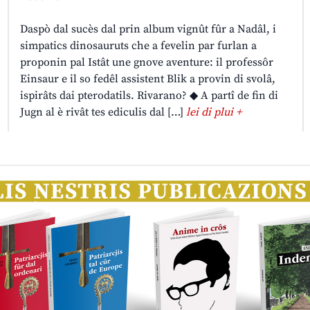
Daspò dal sucès dal prin album vignût fûr a Nadâl, i
simpatics dinosauruts che a fevelin par furlan a
proponin pal Istât une gnove aventure: il professôr
Einsaur e il so fedêl assistent Blik a provin di svolâ,
ispirâts dai pterodatils. Rivarano? ◆ A partî de fin di
Jugn al è rivât tes ediculis dal […]
lei di plui +