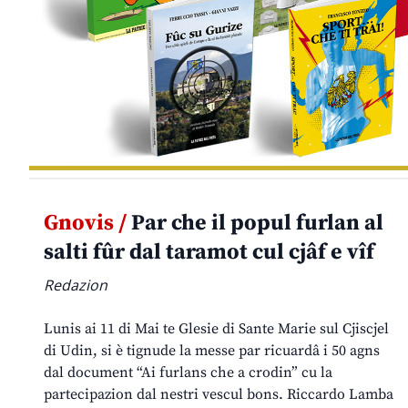
Gnovis /
Par che il popul furlan al
salti fûr dal taramot cul cjâf e vîf
Redazion
Lunis ai 11 di Mai te Glesie di Sante Marie sul Cjiscjel
di Udin, si è tignude la messe par ricuardâ i 50 agns
dal document “Ai furlans che a crodin” cu la
partecipazion dal nestri vescul bons. Riccardo Lamba