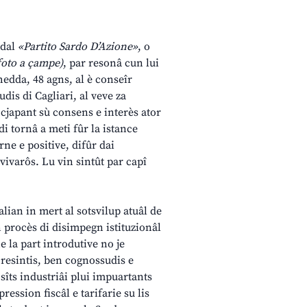
 dal
«Partito Sardo D’Azione»
, o
 foto a çampe)
, par resonâ cun lui
edda, 48 agns, al è conseîr
dis di Cagliari, al veve za
 cjapant sù consens e interès ator
di tornâ a meti fûr la istance
ne e positive, difûr dai
 vivarôs. Lu vin sintût par capî
alian in mert al sotsvilup atuâl de
n procès di disimpegn istituzionâl
e la part introdutive no je
 resintis, ben cognossudis e
sîts industriâi plui impuartants
ression fiscâl e tarifarie su lis