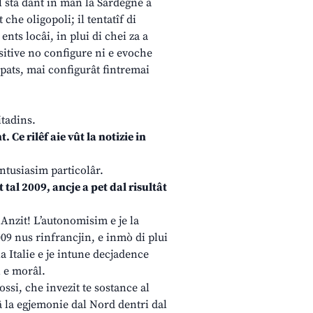
al sta dant in man la Sardegne a
he oligopoli; il tentatîf di
ents locâi, in plui di chei za a
positive no configure ni e evoche
pats, mai configurât fintremai
itadins.
. Ce rilêf aie vût la notizie in
entusiasim particolâr.
tal 2009, ancje a pet dal risultât
Anzit! L’autonomisim e je la
009 nus rinfrancjin, e inmò di plui
a Italie e je intune decjadence
i e morâl.
ossi, che invezit te sostance al
â la egjemonie dal Nord dentri dal