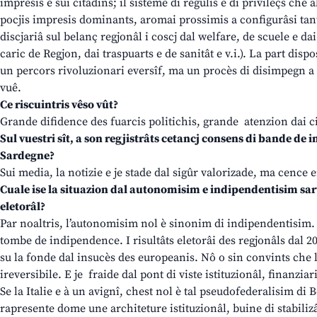
impresis e sui citadins; il sisteme di regulis e di privileçs che 
pocjis impresis dominants, aromai prossimis a configurâsi tant c
discjariâ sul belanç regjonâl i coscj dal welfare, de scuele e dai 
caric de Regjon, dai traspuarts e de sanitât e v.i.). La part dis
un percors rivoluzionari eversîf, ma un procès di disimpegn a 
vuê.
Ce riscuintris vêso vût?
Grande difidence des fuarcis politichis, grande atenzion dai c
Sul vuestri sît, a son regjistrâts cetancj consens di bande de int
Sardegne?
Sui media, la notizie e je stade dal sigûr valorizade, ma cence 
Cuale ise la situazion dal autonomisim e indipendentisim sart 
eletorâl?
Par noaltris, l’autonomisim nol è sinonim di indipendentisim. 
tombe de indipendence. I risultâts eletorâi des regjonâls dal 2
su la fonde dal insucès des europeanis. Nô o sin convints che l
ireversibile. E je fraide dal pont di viste istituzionâl, finanziar
Se la Italie e à un avignî, chest nol è tal pseudofederalisim di B
rapresente dome une architeture istituzionâl, buine di stabiliz