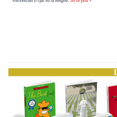
rinfrescasi il cjâf su la lenghe.
lei di plui +