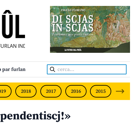
LAN INDIPENDENT • INDEPENDENT FRIULIAN MONTHLY • N
Cerca:
 par furlan
019
2018
2017
2016
2015
2014
ipendentiscj!»