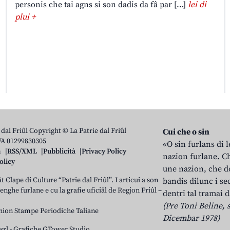
personis che tai agns si son dadis da fâ par […]
lei di
plui +
 dal Friûl Copyright © La Patrie dal Friûl
Cui che o sin
IVA 01299830305
«O sin furlans di 
n
RSS/XML
Pubblicità
Privacy Policy
nazion furlane. Ch
olicy
une nazion, che do
t Clape di Culture “Patrie dal Friûl”. I articui a son
bandis dilunc i se
 lenghe furlane e cu la grafie uficiâl de Regjon Friûl –
dentri tal tramai d
(Pre Toni Beline, s
nion Stampe Periodiche Taliane
Dicembar 1978)
srl
-
Grafiche GTower Studio