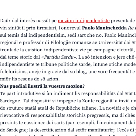
Daûr dal interès nassût pe
mozion indipendentiste
presentade
vin sintût il prin firmatari, l’onorevul
Paolo Maninchedda
(te
sui temis dal indipendentisim, sedi sart che no. Paolo Maninch
regjonâl e professôr di Filologjie romanze ae Universitât dai Stu
frontade la cuistion indipendentiste vie pe campagne eletorâl,
dal teme storic dal
«Partidu Sardu»
. La sô intenzion e jere chê 
indipendentiste te tribune politiche sarde, intune otiche moder
folclorisims, ancje in gracie dal so blog, une vore frecuentât e
miôr lis resons de sô azion.
Nus puedial ilustrâ la vuestre mozion?
Te part introdutive si àn indiment lis responsabilitâts dal Stât t
Sardegne. Tal dispositîf si impegne la Zonte regjonâl a inviâ u
de struture statâl atuâl de Republiche taliane. La novitât e je ch
rievocative di responsabilitâts storichis pregressis, ma di chês
presints te cussience dai sarts (par esempli, l’incuinament dai 
de Sardegne; la desertificazion dal setôr manifaturîr; l’ecès di p