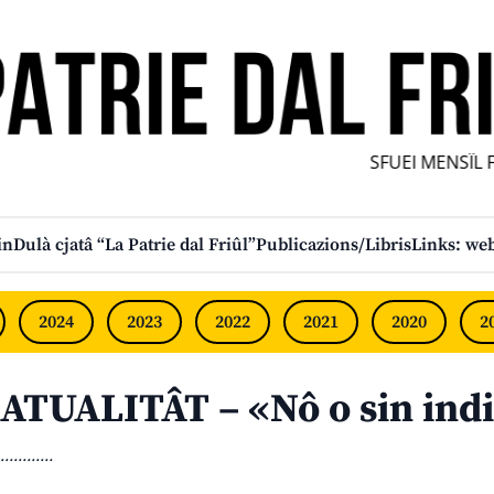
SFUEI MENSÎL FUR
in
Dulà cjatâ “La Patrie dal Friûl”
Publicazions/Libris
Links: web
2024
2023
2022
2021
2020
2
ATUALITÂT – «Nô o sin ind
............