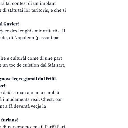
rà tal contest di un implant
i stâts tai lôr teritoris, e che si
al Guvier?
cjece des lenghis minoritariis. Il
bande, di Napoleon (passant pai
iche e culturâl come di une part
 un toc de cuistion dal Stât sart,
gnove leç regjonâl dal Friûl-
er?
 je daûr a man a man a cambiâ
enâ i mudaments reâi. Chest, par
ant a fâ deventâ vecje la
 furlans?
o di persone no, ma il Partît Sart