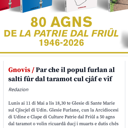
Gnovis /
Par che il popul furlan al
salti fûr dal taramot cul cjâf e vîf
Redazion
Lunis ai 11 di Mai a lis 18,30 te Glesie di Sante Marie
sul Cjiscjel di Udin. Glesie Furlane, cun la Arcidiocesi
di Udine e Clape di Culture Patrie dal Friûl a 50 agns
dal taramot o volìn ricuardâ ducj i muarts e dutis chês