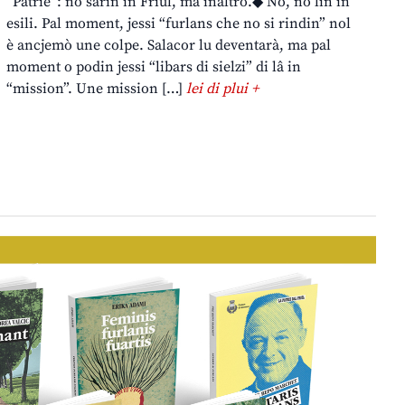
“Patrie”: no sarin in Friûl, ma inaltrò.◆ No, no lìn in
esili. Pal moment, jessi “furlans che no si rindin” nol
è ancjemò une colpe. Salacor lu deventarà, ma pal
moment o podin jessi “libars di sielzi” di lâ in
“mission”. Une mission […]
lei di plui +