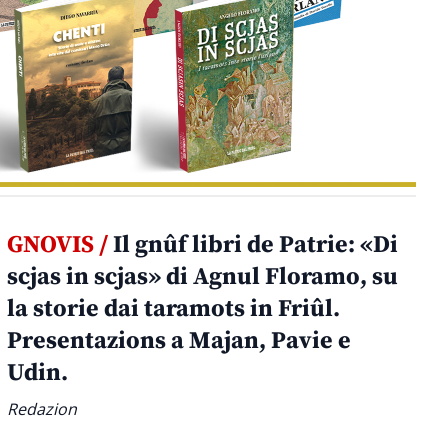
GNOVIS /
Il gnûf libri de Patrie: «Di
scjas in scjas» di Agnul Floramo, su
la storie dai taramots in Friûl.
Presentazions a Majan, Pavie e
Udin.
Redazion