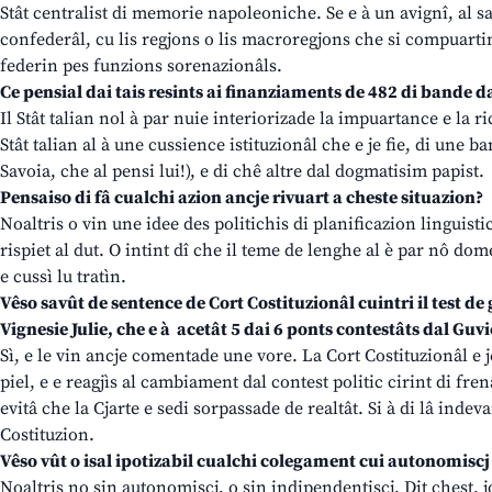
Stât centralist di memorie napoleoniche. Se e à un avignî, al sa
confederâl, cu lis regjons o lis macroregjons che si compuartin d
federin pes funzions sorenazionâls.
Ce pensial dai tais resints ai finanziaments de 482 di bande d
Il Stât talian nol à par nuie interiorizade la impuartance e la ri
Stât talian al à une cussience istituzionâl che e je fie, di une 
Savoia, che al pensi lui!), e di chê altre dal dogmatisim papist.
Pensaiso di fâ cualchi azion ancje rivuart a cheste situazion?
Noaltris o vin une idee des politichis di planificazion linguist
rispiet al dut. O intint dî che il teme de lenghe al è par nô dome
e cussì lu tratìn.
Vêso savût de sentence de Cort Costituzionâl cuintri il test de 
Vignesie Julie, che e à acetât 5 dai 6 ponts contestâts dal Guvi
Sì, e le vin ancje comentade une vore. La Cort Costituzionâl e
piel, e e reagjìs al cambiament dal contest politic cirint di fr
evitâ che la Cjarte e sedi sorpassade de realtât. Si à di lâ indev
Costituzion.
Vêso vût o isal ipotizabil cualchi colegament cui autonomiscj
Noaltris no sin autonomiscj, o sin indipendentiscj. Dit chest, j