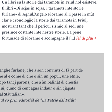
Un libri su la storie dai taramots in Friûl nol esisteve.
Il libri «Di scjas in scjas, i taramots inte storie
furlane» di Agnul/Angelo Floramo al ripasse in mût
clâr e cronologjic la storie dai taramots in Friûl,
mostrant tant che il pericul sismic al sedi une
presince costante inte nestre storie. La pene
fortunade di Floramo e acompagne il […]
lei di plui +
lenghe furlane, che a son convints di fâ part de
e al è come dî che o sin un popul, une etnie,
po tancj parons, che a àn balinât di chestis
cui, cumò di cent agns indaûr o sin cjapâts
al Stât talian».
ul so prin editoriâl de “La Patrie dal Friûl”,