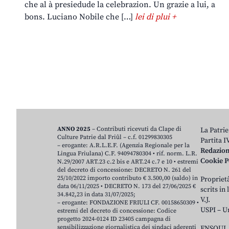
che al à presiedude la celebrazion. Un grazie a lui, a
bons. Luciano Nobile che […]
lei di plui +
ANNO 2025
– Contributi ricevuti da Clape di
La Patrie
Culture Patrie dal Friûl – c.f. 01299830305
Partita 
– erogante: A.R.L.E.F. (Agenzia Regionale per la
Redazio
Lingua Friulana) C.F. 94094780304 • rif. norm. L.R.
Cookie P
N.29/2007 ART.23 c.2 bis e ART.24 c.7 e 10 • estremi
del decreto di concessione: DECRETO N. 261 del
25/10/2022 importo contributo € 3.500,00 (saldo) in
Proprietâ
data 06/11/2025 • DECRETO N. 173 del 27/06/2025 €
scrits in
34.842,23 in data 31/07/2025;
V.J.
– erogante: FONDAZIONE FRIULI CF. 00158650309 •
USPI – U
estremi del decreto di concessione: Codice
progetto 2024-0124 ID 23405 campagna di
sensibilizzazione giornalistica dei sindaci aderenti
ENSOUL 