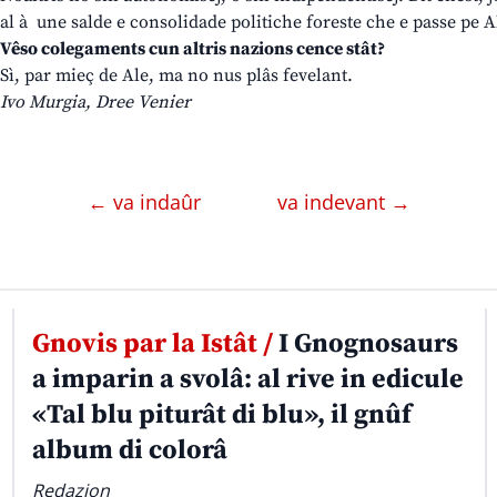
al à une salde e consolidade politiche foreste che e passe pe 
Vêso colegaments cun altris nazions cence stât?
Sì, par mieç de Ale, ma no nus plâs fevelant.
Ivo Murgia, Dree Venier
← va indaûr
va indevant →
Gnovis par la Istât /
I Gnognosaurs
a imparin a svolâ: al rive in edicule
«Tal blu piturât di blu», il gnûf
album di colorâ
Redazion