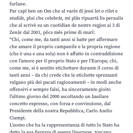
furlane.
Par capî ben un Om che al varès di jessi let o rilet e
studiât, plui che celebrât, mi plâs ripuartâ lis peraulis
che al scrivè su un cuotidian de nestre regjon ai 3 di
Zenâr dal 2001, pôcs mês prime di murî:
“Chi, come me, da tanti anni si batte per affermare
che amare il proprio campanile e la propria regione
(che è una e una sola) non è affatto in contraddizione
con l’amore per il proprio Stato e per l’Europa; chi,
come me, si è sentito etichettare durante il corso di
tanti anni – da chi crede che le etichette sprezzanti
valgano più dei pacati ragionamenti – in modi anche
offensivi e sempre falsi, ha sinceramente gioito
l’ultimo giorno del 2000 ascoltando un basilare
concetto espresso, con forza e convinzione, dal
Presidente della nostra Repubblica, Carlo Azelio
Ciampi.
L’uomo che ha la rappresentanza di tutto lo Stato ha
detto la sua fierezza di essere livornese, toscano,