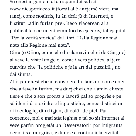
Su chest argoment al à rispuindût sul sît
www.dicaporiacco.it (forsit al è ancjemò viert, ma
tancj, come noaltris, lu àn tirât jù di Internet), e
l’Istitût Ladin furlan pre Checo Placerean al à
publicât la documentazion (no lis cjacaris) tal cjapitul
“Per la verità storica” dal libri “Dalla Regione mai
nata alla Regione mal nata”.
Gino (o Gjino, come che lu clamavin chei de Cjargne)
al veve la viste lungje e, come i vêrs politics, al jere
cunvint che “la politiche e je la art dal pussibil”, no
dai siums.
Al è par chest che al considerà furlans no dome chei
che a fevelin furlan, ma ducj chei che a amin cheste
tiere e che a son pronts a lavorâ pal so progrès e pe
sô identitât storiche e linguistiche, cence distinzion
di ideologjie, di religjon, di colôr de piel. Par
coerence, nol è mai stât leghist e tal so sît Internet al
veve parfin progjetât un “Osservatori” par imigrants
decidûts a integrâsi, e duncje a continuâ la civiltât