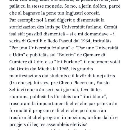
paiât cu la stesse monede. Se no, a jerin dolôrs, parcè
che al bagnave la pene tun ingjustri corosîf.
Par esempli: nol à mai digjerît o dismenteât la
storicizazion des lotis pe Universitât furlane. Cemût
isal stât pussibil dismenteâ – si e mi domandave – i
scrits di Gentilli e Redo Pascul dal 1964, intitulâts
“Per una Università friulana” e “Par une Universitât
a Udin” e publicâts sul “Boletin” de Cjamare di
Cumierç di Udin e su “Int Furlane”, il document votât
dal Ordin dai Miedis tal 1965, lis grandis
manifestazions dai students e il lavôr di tancj altris
(fra chescj, lui stes, pre Checo Placerean, Fausto
Schiavi) che a àn scrit sui gjornâi, fevelât tes
riunions, publicât lis lôr ideis tun “libri blanc”,
trascurant la impuartance di chei che par prins a àn
formulât il program e di chei che po dopo a àn
trasformât chel program in mozions, ordins dal dì e
progjets di leç tes assembleis eletivis?