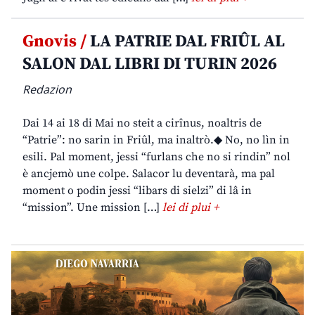
Gnovis /
LA PATRIE DAL FRIÛL AL
SALON DAL LIBRI DI TURIN 2026
Redazion
Dai 14 ai 18 di Mai no steit a cirînus, noaltris de
“Patrie”: no sarin in Friûl, ma inaltrò.◆ No, no lìn in
esili. Pal moment, jessi “furlans che no si rindin” nol
è ancjemò une colpe. Salacor lu deventarà, ma pal
moment o podin jessi “libars di sielzi” di lâ in
“mission”. Une mission […]
lei di plui +