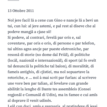
13 Ottobre 2011
Nol jere facil lâ a cene cun Gino e nancje lâ a bevi un
tai, cun lui: al jere astemi, e pal rest al diseve che al
podeve mangjâ a cjase sô!
Si podeve, al contrari, fevelâ par oris e, sal
coventave, par oris e oris, di persone o par telefon,
tai ultins agns ancje par pueste eletroniche, par
resonâ di storie (no dome dal Friûl), di politiche
(locâl, nazionâl e internazionâl), di sport (al fo svelt
tal denunciâ la politiche tal balon), di moralitât, di
fameis antighis, di cjistiei, ma nol sopuartave la
retoriche, e … nol à mai scrit par furlan: al scriveve
une vore ben par talian, al fevelave cun grande
abilitât la lenghe di Dante tes assembleis (Consei
regjonâl e Comunâl di Udin), ma in famee e cui amîs
al doprave il venit udinês.
Leâl cun ducj, amîs e aversaris, al pratindeve di jessi