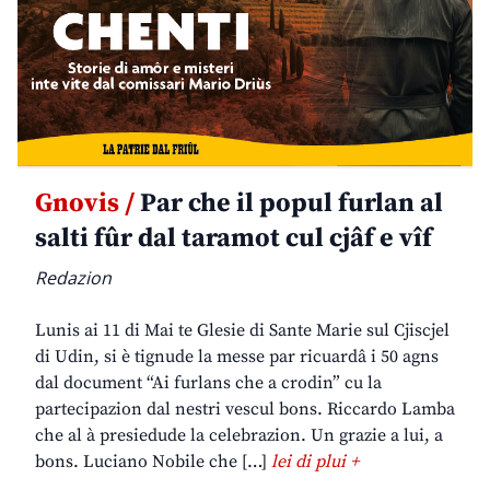
Gnovis /
Par che il popul furlan al
salti fûr dal taramot cul cjâf e vîf
Redazion
Lunis ai 11 di Mai te Glesie di Sante Marie sul Cjiscjel
di Udin, si è tignude la messe par ricuardâ i 50 agns
dal document “Ai furlans che a crodin” cu la
partecipazion dal nestri vescul bons. Riccardo Lamba
che al à presiedude la celebrazion. Un grazie a lui, a
bons. Luciano Nobile che […]
lei di plui +