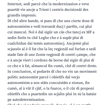
Internet, sedi parcè che la modernizazion e veve
puartât vie ancje a Triest i centris decisionâi des
grandis impresis.
Di chê altre bande, si pues dî che une cierte dose di
autonomisim e vedi travanât ducj i partîts, cui plui
cui mancul. Nol è dal sigûr un câs che tancj ex MF a
sedin finîts in chê Leghe che e à supât plui di
cualchidun dai temis autonomiscj. Ancjemò plui
scjassôs al è il fat che la leç regjonâl sul furlan e sedi
stade fate di une Zonte regjonâl di centri çampe, che
e à ancje viert i cordons de borse dal sigûr di plui di
ce che e à fat, almancul fin cumò, chê di centri drete.
In conclusion, si podarès dî che no vin un moviment
politic autonomist parcè i obietîfs dal vecjo
autonomisim a son stâts concuistâts e nissun, fin
cumò, al à vût il cjâf, o la fuarce, o il cûr di proponi
obietîfs che a puartedin un scjalin plui in sù la bataie
pe autodeterminazion.