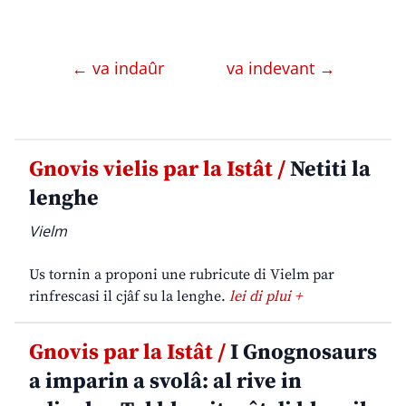
← va indaûr
va indevant →
Gnovis vielis par la Istât /
Netiti la
lenghe
Vielm
Us tornin a proponi une rubricute di Vielm par
rinfrescasi il cjâf su la lenghe.
lei di plui +
Gnovis par la Istât /
I Gnognosaurs
a imparin a svolâ: al rive in