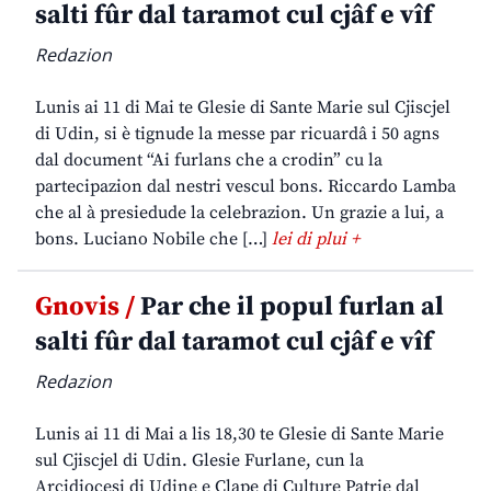
salti fûr dal taramot cul cjâf e vîf
Redazion
Lunis ai 11 di Mai te Glesie di Sante Marie sul Cjiscjel
di Udin, si è tignude la messe par ricuardâ i 50 agns
dal document “Ai furlans che a crodin” cu la
partecipazion dal nestri vescul bons. Riccardo Lamba
che al à presiedude la celebrazion. Un grazie a lui, a
bons. Luciano Nobile che […]
lei di plui +
Gnovis /
Par che il popul furlan al
salti fûr dal taramot cul cjâf e vîf
Redazion
Lunis ai 11 di Mai a lis 18,30 te Glesie di Sante Marie
sul Cjiscjel di Udin. Glesie Furlane, cun la
Arcidiocesi di Udine e Clape di Culture Patrie dal