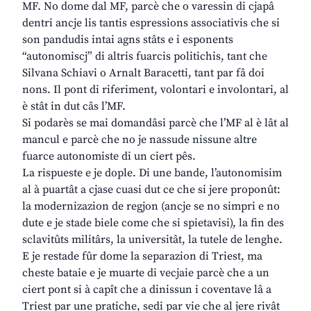
MF. No dome dal MF, parcè che o varessin di cjapâ
dentri ancje lis tantis espressions associativis che si
son pandudis intai agns stâts e i esponents
“autonomiscj” di altris fuarcis politichis, tant che
Silvana Schiavi o Arnalt Baracetti, tant par fâ doi
nons. Il pont di riferiment, volontari e involontari, al
è stât in dut câs l’MF.
Si podarès se mai domandâsi parcè che l’MF al è lât al
mancul e parcè che no je nassude nissune altre
fuarce autonomiste di un ciert pês.
La rispueste e je dople. Di une bande, l’autonomisim
al à puartât a cjase cuasi dut ce che si jere proponût:
la modernizazion de regjon (ancje se no simpri e no
dute e je stade biele come che si spietavisi), la fin des
sclavitûts militârs, la universitât, la tutele de lenghe.
E je restade fûr dome la separazion di Triest, ma
cheste bataie e je muarte di vecjaie parcè che a un
ciert pont si à capît che a dinissun i coventave lâ a
Triest par une pratiche, sedi par vie che al jere rivât