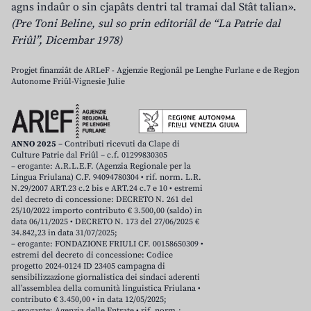
agns indaûr o sin cjapâts dentri tal tramai dal Stât talian».
(Pre Toni Beline, sul so prin editoriâl de “La Patrie dal
Friûl”, Dicembar 1978)
Progjet finanziât de ARLeF - Agjenzie Regjonâl pe Lenghe Furlane e de Regjon
Autonome Friûl-Vignesie Julie
ANNO 2025
– Contributi ricevuti da Clape di
Culture Patrie dal Friûl – c.f. 01299830305
– erogante: A.R.L.E.F. (Agenzia Regionale per la
Lingua Friulana) C.F. 94094780304 • rif. norm. L.R.
N.29/2007 ART.23 c.2 bis e ART.24 c.7 e 10 • estremi
del decreto di concessione: DECRETO N. 261 del
25/10/2022 importo contributo € 3.500,00 (saldo) in
data 06/11/2025 • DECRETO N. 173 del 27/06/2025 €
34.842,23 in data 31/07/2025;
– erogante: FONDAZIONE FRIULI CF. 00158650309 •
estremi del decreto di concessione: Codice
progetto 2024-0124 ID 23405 campagna di
sensibilizzazione giornalistica dei sindaci aderenti
all’assemblea della comunità linguistica Friulana •
contributo € 3.450,00 • in data 12/05/2025;
– erogante: Agenzia delle Entrate • rif. norm.: