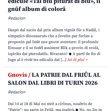
edicule «Tal blu piturât di blu», il
gnûf album di colorâ
Redazion
Daspò dal sucès dal prin album vignût fûr a Nadâl, i
simpatics dinosauruts che a fevelin par furlan a
proponin pal Istât une gnove aventure: il professôr
Einsaur e il so fedêl assistent Blik a provin di svolâ,
ispirâts dai pterodatils. Rivarano? ◆ A partî de fin di
Jugn al è rivât tes ediculis dal […]
lei di plui +
Gnovis /
LA PATRIE DAL FRIÛL AL
SALON DAL LIBRI DI TURIN 2026
Redazion
Dai 14 ai 18 di Mai no steit a cirînus, noaltris de
“Patrie”: no sarin in Friûl, ma inaltrò.◆ No, no lìn in