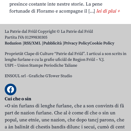
presince costante inte nestre storie. La pene
fortunade di Floramo e acompagne il […]
lei di plui +
La Patrie dal Friûl Copyright © La Patrie dal Friûl
Partita IVA 01299830305
Redazion
RSS/XML
Pubblicità
Privacy Policy
Cookie Policy
Proprietât Clape di Culture “Patrie dal Friûl”. I articui a son scrits in
lenghe furlane e cu la grafie uficiâl de Regjon Friûl – V.J.
USPI – Union Stampe Periodiche Taliane
ENSOUL srl
-
Grafiche GTower Studio
Cui che o sin
«O sin furlans di lenghe furlane, che a son convints di fâ
part de nazion furlane. Che al è come dî che o sin un
popul, une etnie, une nazion, che dopo tancj parons, che
a àn balinât di chestis bandis dilunc i secui, cumò di cent