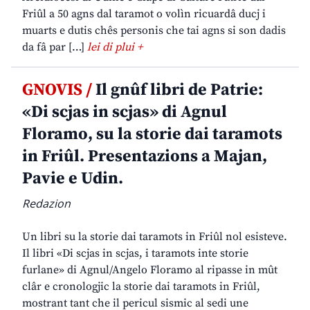
Friûl a 50 agns dal taramot o volìn ricuardâ ducj i
muarts e dutis chês personis che tai agns si son dadis
da fâ par […]
lei di plui +
GNOVIS /
Il gnûf libri de Patrie:
«Di scjas in scjas» di Agnul
Floramo, su la storie dai taramots
in Friûl. Presentazions a Majan,
Pavie e Udin.
Redazion
Un libri su la storie dai taramots in Friûl nol esisteve.
Il libri «Di scjas in scjas, i taramots inte storie
furlane» di Agnul/Angelo Floramo al ripasse in mût
clâr e cronologjic la storie dai taramots in Friûl,
mostrant tant che il pericul sismic al sedi une