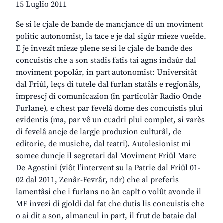
15 Luglio 2011
Se si le cjale de bande de mancjance di un moviment
politic autonomist, la tace e je dal sigûr mieze vueide.
E je invezit mieze plene se si le cjale de bande des
concuistis che a son stadis fatis tai agns indaûr dal
moviment popolâr, in part autonomist: Universitât
dal Friûl, leçs di tutele dal furlan statâls e regjonâls,
imprescj di comunicazion (in particolâr Radio Onde
Furlane), e chest par fevelâ dome des concuistis plui
evidentis (ma, par vê un cuadri plui complet, si varès
di fevelâ ancje de largje produzion culturâl, de
editorie, de musiche, dal teatri). Autolesionist mi
somee duncje il segretari dal Moviment Friûl Marc
De Agostini (viôt l’intervent su la Patrie dal Friûl 01-
02 dal 2011, Zenâr-Fevrâr, ndr) che al preferìs
lamentâsi che i furlans no àn capît o volût avonde il
MF invezi di gjoldi dal fat che dutis lis concuistis che
o ai dit a son, almancul in part, il frut de bataie dal