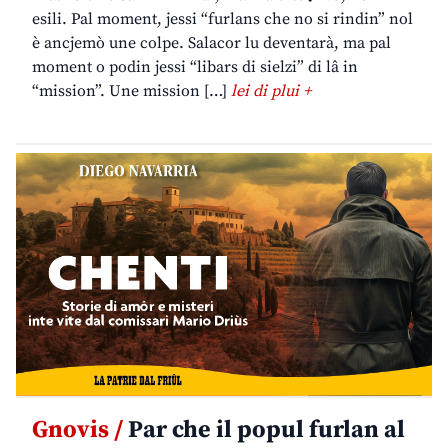
esili. Pal moment, jessi “furlans che no si rindin” nol
è ancjemò une colpe. Salacor lu deventarà, ma pal
moment o podin jessi “libars di sielzi” di lâ in
“mission”. Une mission […]
lei di plui +
Gnovis /
Par che il popul furlan al