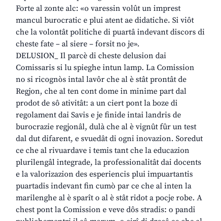
Forte al zonte alc: «o varessin volût un imprest
mancul burocratic e plui atent ae didatiche. Si viôt
che la volontât politiche di puartâ indevant discors di
cheste fate – al siere – forsit no je».
DELUSION_ Il parcè di cheste delusion dai
Comissaris si lu spieghe intun lamp. La Comission
no si ricognòs intal lavôr che al è stât prontât de
Regjon, che al ten cont dome in minime part dal
prodot de sô ativitât: a un ciert pont la boze di
regolament dai Savis e je finide intai landris de
burocrazie regjonâl, dulà che al è vignût fûr un test
dal dut difarent, e svuedât di ogni inovazion. Soredut
ce che al rivuardave i temis tant che la educazion
plurilengâl integrade, la professionalitât dai docents
e la valorizazion des esperiencis plui impuartantis
puartadis indevant fin cumò par ce che al inten la
marilenghe al è sparît o al è stât ridot a pocje robe. A
chest pont la Comission e veve dôs stradis: o pandi