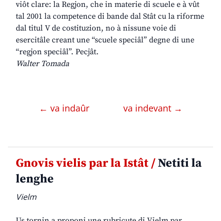
viôt clare: la Regjon, che in materie di scuele e à vût
tal 2001 la competence di bande dal Stât cu la riforme
dal titul V de costituzion, no à nissune voie di
esercitâle creant une “scuele speciâl” degne di une
“regjon speciâl”. Pecjât.
Walter Tomada
← va indaûr
va indevant →
Gnovis vielis par la Istât /
Netiti la
lenghe
Vielm
Us tornin a proponi une rubricute di Vielm par