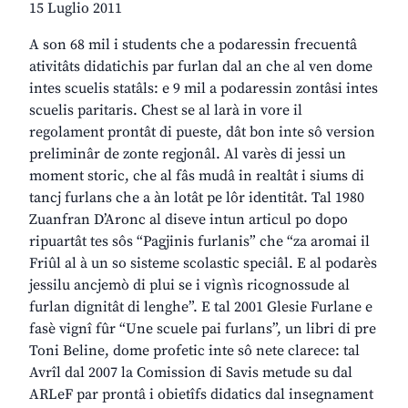
15 Luglio 2011
A son 68 mil i students che a podaressin frecuentâ
ativitâts didatichis par furlan dal an che al ven dome
intes scuelis statâls: e 9 mil a podaressin zontâsi intes
scuelis paritaris. Chest se al larà in vore il
regolament prontât di pueste, dât bon inte sô version
preliminâr de zonte regjonâl. Al varès di jessi un
moment storic, che al fâs mudâ in realtât i siums di
tancj furlans che a àn lotât pe lôr identitât. Tal 1980
Zuanfran D’Aronc al diseve intun articul po dopo
ripuartât tes sôs “Pagjinis furlanis” che “za aromai il
Friûl al à un so sisteme scolastic speciâl. E al podarès
jessilu ancjemò di plui se i vignìs ricognossude al
furlan dignitât di lenghe”. E tal 2001 Glesie Furlane e
fasè vignî fûr “Une scuele pai furlans”, un libri di pre
Toni Beline, dome profetic inte sô nete clarece: tal
Avrîl dal 2007 la Comission di Savis metude su dal
ARLeF par prontâ i obietîfs didatics dal insegnament