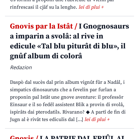
rinfrescasi il cjâf su la lenghe.
lei di plui +
Gnovis par la Istât /
I Gnognosaurs
a imparin a svolâ: al rive in
edicule «Tal blu piturât di blu», il
gnûf album di colorâ
Redazion
Daspò dal sucès dal prin album vignût fûr a Nadâl, i
simpatics dinosauruts che a fevelin par furlan a
proponin pal Istât une gnove aventure: il professôr
Einsaur e il so fedêl assistent Blik a provin di svolâ,
ispirâts dai pterodatils. Rivarano? ◆ A partî de fin di
Jugn al è rivât tes ediculis dal […]
lei di plui +
Gnovis /
LA PATRIE DAL FRIÛL AL