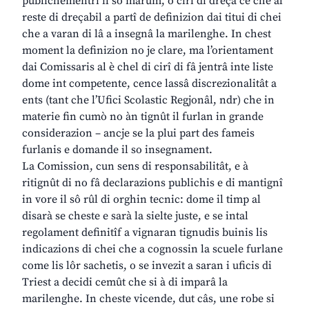
publichementri il sô marum, o cirî di dreçâ ce che al
reste di dreçabil a partî de definizion dai titui di chei
che a varan di lâ a insegnâ la marilenghe. In chest
moment la definizion no je clare, ma l’orientament
dai Comissaris al è chel di cirî di fâ jentrâ inte liste
dome int competente, cence lassâ discrezionalitât a
ents (tant che l’Ufici Scolastic Regjonâl, ndr) che in
materie fin cumò no àn tignût il furlan in grande
considerazion – ancje se la plui part des fameis
furlanis e domande il so insegnament.
La Comission, cun sens di responsabilitât, e à
ritignût di no fâ declarazions publichis e di mantignî
in vore il sô rûl di orghin tecnic: dome il timp al
disarà se cheste e sarà la sielte juste, e se intal
regolament definitîf a vignaran tignudis buinis lis
indicazions di chei che a cognossin la scuele furlane
come lis lôr sachetis, o se invezit a saran i uficis di
Triest a decidi cemût che si à di imparâ la
marilenghe. In cheste vicende, dut câs, une robe si