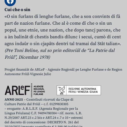
Cui che o sin
«O sin furlans di lenghe furlane, che a son convints di fâ
part de nazion furlane. Che al è come dî che o sin un
popul, une etnie, une nazion, che dopo tancj parons, che
a àn balinât di chestis bandis dilunc i secui, cumò di cent
agns indaûr o sin cjapâts dentri tal tramai dal Stât talian».
(Pre Toni Beline, sul so prin editoriâl de “La Patrie dal
Friûl”, Dicembar 1978)
Progjet finanziât de ARLeF - Agjenzie Regjonâl pe Lenghe Furlane e de Regjon
Autonome Friûl-Vignesie Julie
ANNO 2025
– Contributi ricevuti da Clape di
Culture Patrie dal Friûl – c.f. 01299830305
– erogante: A.R.L.E.F. (Agenzia Regionale per la
Lingua Friulana) C.F. 94094780304 • rif. norm. L.R.
N.29/2007 ART.23 c.2 bis e ART.24 c.7 e 10 • estremi
del decreto di concessione: DECRETO N. 261 del
25/10/2022 importo contributo € 3.500,00 (saldo) in