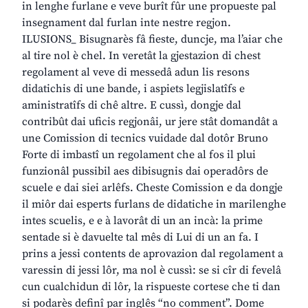
in lenghe furlane e veve burît fûr une propueste pal
insegnament dal furlan inte nestre regjon.
ILUSIONS_ Bisugnarès fâ fieste, duncje, ma l’aiar che
al tire nol è chel. In veretât la gjestazion di chest
regolament al veve di messedâ adun lis resons
didatichis di une bande, i aspiets legjislatîfs e
aministratîfs di chê altre. E cussì, dongje dal
contribût dai uficis regjonâi, ur jere stât domandât a
une Comission di tecnics vuidade dal dotôr Bruno
Forte di imbastî un regolament che al fos il plui
funzionâl pussibil aes dibisugnis dai operadôrs de
scuele e dai siei arlêfs. Cheste Comission e da dongje
il miôr dai esperts furlans de didatiche in marilenghe
intes scuelis, e e à lavorât di un an incà: la prime
sentade si è davuelte tal mês di Lui di un an fa. I
prins a jessi contents de aprovazion dal regolament a
varessin di jessi lôr, ma nol è cussì: se si cîr di fevelâ
cun cualchidun di lôr, la rispueste cortese che ti dan
si podarès definî par inglês “no comment”. Dome