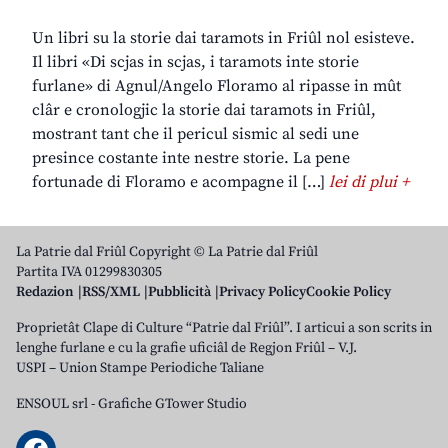
Un libri su la storie dai taramots in Friûl nol esisteve.
Il libri «Di scjas in scjas, i taramots inte storie
furlane» di Agnul/Angelo Floramo al ripasse in mût
clâr e cronologjic la storie dai taramots in Friûl,
mostrant tant che il pericul sismic al sedi une
presince costante inte nestre storie. La pene
fortunade di Floramo e acompagne il […]
lei di plui +
La Patrie dal Friûl Copyright © La Patrie dal Friûl
Partita IVA 01299830305
Redazion
RSS/XML
Pubblicità
Privacy Policy
Cookie Policy
Proprietât Clape di Culture “Patrie dal Friûl”. I articui a son scrits in
lenghe furlane e cu la grafie uficiâl de Regjon Friûl – V.J.
USPI – Union Stampe Periodiche Taliane
ENSOUL srl
-
Grafiche GTower Studio