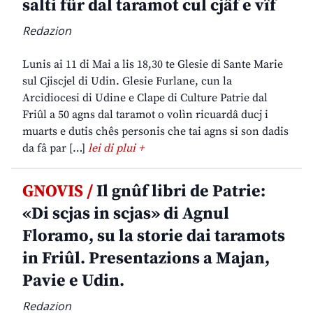
salti fûr dal taramot cul cjâf e vîf
Redazion
Lunis ai 11 di Mai a lis 18,30 te Glesie di Sante Marie
sul Cjiscjel di Udin. Glesie Furlane, cun la
Arcidiocesi di Udine e Clape di Culture Patrie dal
Friûl a 50 agns dal taramot o volìn ricuardâ ducj i
muarts e dutis chês personis che tai agns si son dadis
da fâ par […]
lei di plui +
GNOVIS /
Il gnûf libri de Patrie:
«Di scjas in scjas» di Agnul
Floramo, su la storie dai taramots
in Friûl. Presentazions a Majan,
Pavie e Udin.
Redazion