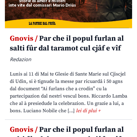
Gnovis /
Par che il popul furlan al
salti fûr dal taramot cul cjâf e vîf
Redazion
Lunis ai 11 di Mai te Glesie di Sante Marie sul Cjiscjel
di Udin, si è tignude la messe par ricuardâ i 50 agns
dal document “Ai furlans che a crodin” cu la
partecipazion dal nestri vescul bons. Riccardo Lamba
che al à presiedude la celebrazion. Un grazie a lui, a
bons. Luciano Nobile che […]
lei di plui +
Gnovis /
Par che il popul furlan al