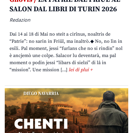
SALON DAL LIBRI DI TURIN 2026
Redazion
Dai 14 ai 18 di Mai no steit a cirînus, noaltris de
“Patrie”: no sarin in Friûl, ma inaltrò.◆ No, no lìn in
esili. Pal moment, jessi “furlans che no si rindin” nol
è ancjemò une colpe. Salacor lu deventarà, ma pal
moment o podin jessi “libars di sielzi” di lâ in
“mission”. Une mission […]
lei di plui +