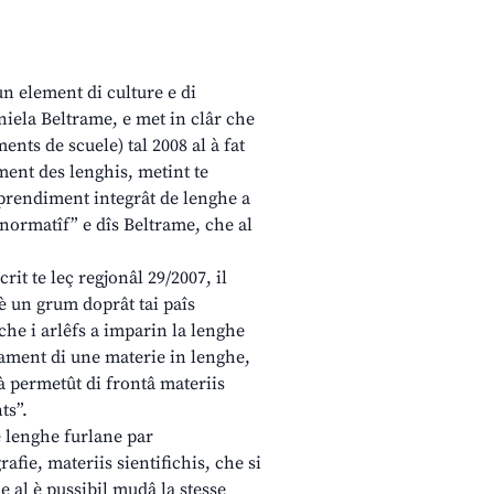
 un element di culture e di
aniela Beltrame, e met in clâr che
ents de scuele) tal 2008 al à fat
ent des lenghis, metint te
aprendiment integrât de lenghe a
e normatîf” e dîs Beltrame, che al
it te leç regjonâl 29/2007, il
è un grum doprât tai paîs
 che i arlêfs a imparin la lenghe
ament di une materie in lenghe,
à permetût di frontâ materiis
ts”.
lenghe furlane par
fie, materiis sientifichis, che si
he al è pussibil mudâ la stesse