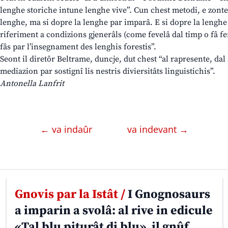
lenghe storiche intune lenghe vive”. Cun chest metodi, e zont
lenghe, ma si dopre la lenghe par imparâ. E si dopre la lenghe 
riferiment a condizions gjenerâls (come fevelâ dal timp o fâ fen
fâs par l’insegnament des lenghis forestis”.
Seont il diretôr Beltrame, duncje, dut chest “al rapresente, dal 
mediazion par sostignî lis nestris diviersitâts linguistichis”.
Antonella Lanfrit
← va indaûr
va indevant →
Gnovis par la Istât /
I Gnognosaurs
a imparin a svolâ: al rive in edicule
«Tal blu piturât di blu», il gnûf