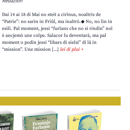
Redazion
Dai 14 ai 18 di Mai no steit a cirînus, noaltris de
“Patrie”: no sarin in Friûl, ma inaltrò.◆ No, no lìn in
esili. Pal moment, jessi “furlans che no si rindin” nol
è ancjemò une colpe. Salacor lu deventarà, ma pal
moment o podin jessi “libars di sielzi” di lâ in
“mission”. Une mission […]
lei di plui +