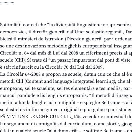
............
Sotliniât il concet che “la diviersitât linguistiche e rapresente
democrazie”, il diretôr gjenerâl dal Ufici scolastic regjonâl, D
bielzà il ministeri de Istruzion (Direzion gjenerâl par i ordenam
so une des inovazions metodologjichis europeanis tal insegnam
Circolâr n. 64 dal mês di Lui dal 2008 un riferiment precîs al 
scuele (Clil). Si trate di “un passaç impuartant dal pont di vist
è stât rinfuarcît cu la Circolâr 70 dal Lui dal 2009.
La Circolâr 64/2008 e propon ae scuele, dutun cun ce che al è scr
metodi Clil (Content and language integrated learning), che al 
europeans, sei te scuelute, sei tes elementârs e tes mediis, par
mancul pandude e lis lenghis europeanis. “Il metodi di insegn
metint adun la lenghe cul contignût – e spieghe Beltrame –, al 
scolastichis in forme gnove, origjinâl e plui golose par i studen
FÂ VIVI UNE LENGHE CUL CLIL_L’ûs veicolâr e contestuâl de 
l’insegnament di contignûts dal curriculum, come storie, gjeogra
è fat in cualchi scuele “al à dimostrât – e sotlinie Beltrame – c