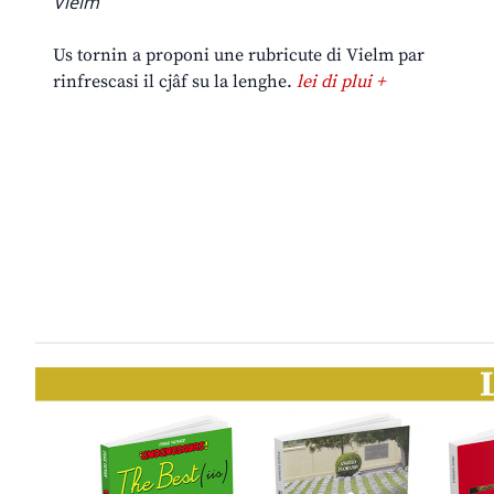
Vielm
Us tornin a proponi une rubricute di Vielm par
rinfrescasi il cjâf su la lenghe.
lei di plui +