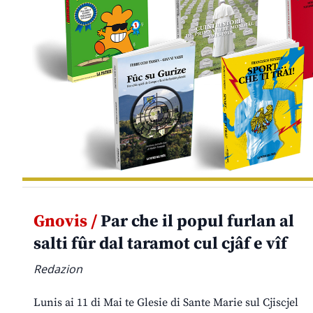
Gnovis /
Par che il popul furlan al
salti fûr dal taramot cul cjâf e vîf
Redazion
Lunis ai 11 di Mai te Glesie di Sante Marie sul Cjiscjel