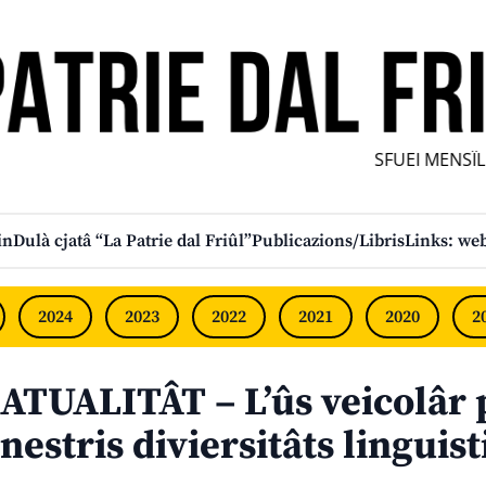
SFUEI MENSÎL 
in
Dulà cjatâ “La Patrie dal Friûl”
Publicazions/Libris
Links: web
2024
2023
2022
2021
2020
2
ATUALITÂT – L’ûs veicolâr p
nestris diviersitâts linguist