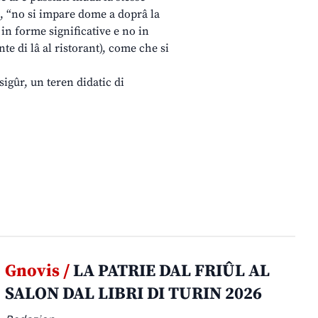
e, “no si impare dome a doprâ la
in forme significative e no in
te di lâ al ristorant), come che si
sigûr, un teren didatic di
Gnovis /
LA PATRIE DAL FRIÛL AL
SALON DAL LIBRI DI TURIN 2026