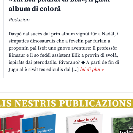
album di colorâ
Redazion
Daspò dal sucès dal prin album vignût fûr a Nadâl, i
simpatics dinosauruts che a fevelin par furlan a
proponin pal Istât une gnove aventure: il professôr
Einsaur e il so fedêl assistent Blik a provin di svolâ,
ispirâts dai pterodatils. Rivarano? ◆ A partî de fin di
Jugn al è rivât tes ediculis dal […]
lei di plui +