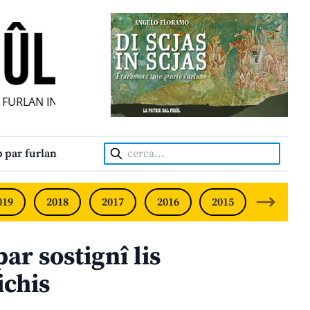
FURLAN INDIPENDENT • INDEPENDENT FRIULIAN MONTHLY •
Cerca:
 par furlan
019
2018
2017
2016
2015
2014
ar sostignî lis
ichis