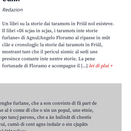
Redazion
Un libri su la storie dai taramots in Friûl nol esisteve.
Il libri «Di scjas in scjas, i taramots inte storie
furlane» di Agnul/Angelo Floramo al ripasse in mût
clâr e cronologjic la storie dai taramots in Friûl,
mostrant tant che il pericul sismic al sedi une
presince costante inte nestre storie. La pene
fortunade di Floramo e acompagne il […]
lei di plui +
lenghe furlane, che a son convints di fâ part de
e al è come dî che o sin un popul, une etnie,
po tancj parons, che a àn balinât di chestis
cui, cumò di cent agns indaûr o sin cjapâts