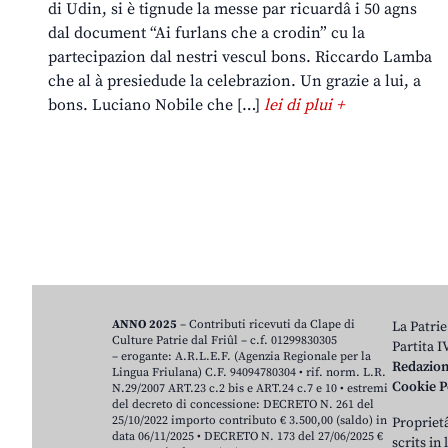
di Udin, si è tignude la messe par ricuardâ i 50 agns
dal document “Ai furlans che a crodin” cu la
partecipazion dal nestri vescul bons. Riccardo Lamba
che al à presiedude la celebrazion. Un grazie a lui, a
bons. Luciano Nobile che […]
lei di plui +
ANNO 2025
– Contributi ricevuti da Clape di
La Patrie
Culture Patrie dal Friûl – c.f. 01299830305
Partita 
– erogante: A.R.L.E.F. (Agenzia Regionale per la
Redazio
Lingua Friulana) C.F. 94094780304 • rif. norm. L.R.
Cookie P
N.29/2007 ART.23 c.2 bis e ART.24 c.7 e 10 • estremi
del decreto di concessione: DECRETO N. 261 del
25/10/2022 importo contributo € 3.500,00 (saldo) in
Proprietâ
data 06/11/2025 • DECRETO N. 173 del 27/06/2025 €
scrits in