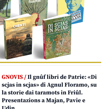
GNOVIS /
Il gnûf libri de Patrie: «Di
scjas in scjas» di Agnul Floramo, su
la storie dai taramots in Friûl.
Presentazions a Majan, Pavie e
Udin.