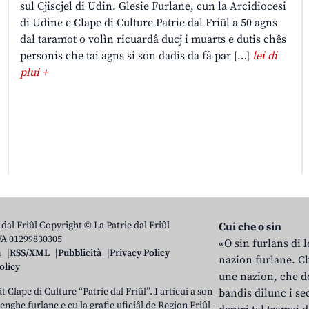
sul Cjiscjel di Udin. Glesie Furlane, cun la Arcidiocesi
di Udine e Clape di Culture Patrie dal Friûl a 50 agns
dal taramot o volìn ricuardâ ducj i muarts e dutis chês
personis che tai agns si son dadis da fâ par […]
lei di
plui +
 dal Friûl Copyright © La Patrie dal Friûl
Cui che o sin
IVA 01299830305
«O sin furlans di 
n
RSS/XML
Pubblicità
Privacy Policy
nazion furlane. Ch
olicy
une nazion, che do
t Clape di Culture “Patrie dal Friûl”. I articui a son
bandis dilunc i se
 lenghe furlane e cu la grafie uficiâl de Regjon Friûl –