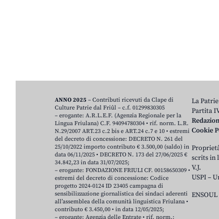
ANNO 2025
– Contributi ricevuti da Clape di
La Patrie
Culture Patrie dal Friûl – c.f. 01299830305
Partita 
– erogante: A.R.L.E.F. (Agenzia Regionale per la
Redazio
Lingua Friulana) C.F. 94094780304 • rif. norm. L.R.
Cookie P
N.29/2007 ART.23 c.2 bis e ART.24 c.7 e 10 • estremi
del decreto di concessione: DECRETO N. 261 del
25/10/2022 importo contributo € 3.500,00 (saldo) in
Proprietâ
data 06/11/2025 • DECRETO N. 173 del 27/06/2025 €
scrits in
34.842,23 in data 31/07/2025;
V.J.
– erogante: FONDAZIONE FRIULI CF. 00158650309 •
USPI – U
estremi del decreto di concessione: Codice
progetto 2024-0124 ID 23405 campagna di
sensibilizzazione giornalistica dei sindaci aderenti
ENSOUL 
all’assemblea della comunità linguistica Friulana •
contributo € 3.450,00 • in data 12/05/2025;
– erogante: Agenzia delle Entrate • rif. norm.: