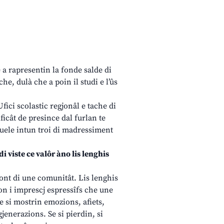
e a rapresentin la fonde salde di
e, dulà che a poin il studi e l’ûs
fici scolastic regjonâl e tache di
ficât de presince dal furlan te
scuele intun troi di madressiment
i viste ce valôr àno lis lenghis
mont di une comunitât. Lis lenghis
on i imprescj espressîfs che une
 e si mostrin emozions, afiets,
gjenerazions. Se si pierdin, si