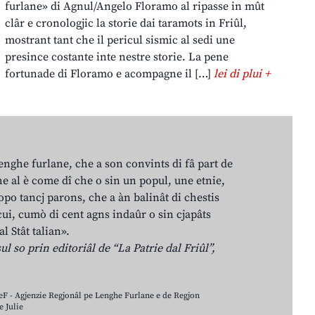
furlane» di Agnul/Angelo Floramo al ripasse in mût
clâr e cronologjic la storie dai taramots in Friûl,
mostrant tant che il pericul sismic al sedi une
presince costante inte nestre storie. La pene
fortunade di Floramo e acompagne il […]
lei di plui +
lenghe furlane, che a son convints di fâ part de
e al è come dî che o sin un popul, une etnie,
po tancj parons, che a àn balinât di chestis
cui, cumò di cent agns indaûr o sin cjapâts
al Stât talian».
ul so prin editoriâl de “La Patrie dal Friûl”,
LeF - Agjenzie Regjonâl pe Lenghe Furlane e de Regjon
 Julie