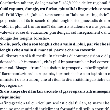
Costituzion taliane, de leç nazionâl 482/1999 e de leç regjonâl 
Cuâl rapuart, duncje, tra furlan, pluralitât linguistiche e scu
«Il Friûl-Vignesie Julie al rapresente un “laboratori linguistic
pe presince e l’ûs te scuele di plui lenghis ricognossudis de nor
valôr in plui tal troi formatîf dai nestris students e a nus perm
valevule suaze di educazion plurilengâl, cul insegnament dal ta
dongje des lenghis forestis».
Si dîs, però, che a son lenghis che a valin di plui, par vie che s
lenghis che a valin di mancul, par vie che no coventin
«Il discors no si à di metilu in tiermins di contraposizion o di p
dopradis e chês mancul, chês plui impuartantis a nivel comer
mancul. Bisugne frontâ la cuistion te prospetive plurilinguistich
“Racomandazions” europeanis, i principis che a an ispirât in c
ministeri de Istruzion, che al riten la diviersitât linguistiche 
leç regjonâl».
Si dîs ancje che il furlan a scuele al gjave spazi a altris ins
rispuindie?
«L’integrazion tal curriculum scolastic dal furlan, te suaze che
ma une oportunitât di inricjiment formatîf e di svilup cognitîf