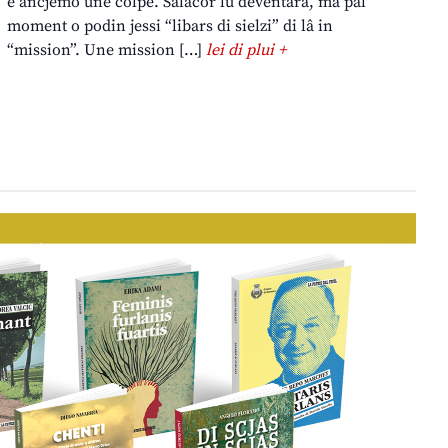
è ancjemò une colpe. Salacor lu deventarà, ma pal
moment o podin jessi “libars di sielzi” di lâ in
“mission”. Une mission […]
lei di plui +