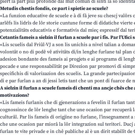
piert la part plui profonde dal mût comun di sintî la sô identitâ
Metudis chestis fondis, ce part i spietie ae scuele?
«La funzion educative de scuele e à di fâ jeve su chescj valôrs c
arlêfs lis lidrîs de lôr storie cuntune forme di didatiche vierte e
potenzialitâts educativis e formativis dal mieç espressîf dal ter
Cetantis fameis a sielzin il furlan a scuele par i fîs. Par l’Ufici
«Lis scuelis dal Friûl-VJ a son lis unichis a nivel talian a doma
volontât o no di podê vê ativitâts di/in lenghe furlane tal plan 
adesion bondante des fameis ai progjets e ai programs di leng
pocade e une responsabilitât pe Direzion par promovi di simpri p
specifichis di valorizazion des scuelis. La grande partecipazion
di e par furlan a an di jessi letis tant che un pont di fuarce de 
A sielzin il furlan a scuele fameis di chenti ma ancje chês che a
motivazions?
«Lis fameis furlanis che di gjenerazions a fevelin il furlan ta
cognossince de lôr lenghe tant che une ocasion par recuperâ la
culturâl. Par lis fameis di origjine no furlane, l’insegnament a 
che une ocasion par miorâ la lôr integrazion sul teritori. Ducj a
furlan te vite privade e in chê publiche al è un dirit stabilît d