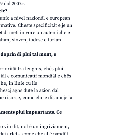
29 dal 2007».
ele?
” unic a nivel nazionâl e european
mative. Cheste specificitât e je un
et di meti in vore un autentiche e
lian, sloven, todesc e furlan
i doprin di plui tal mont, e
rioritât tra lenghis, chês plui
ciâl e comunicatîf mondiâl e chês
e, in linie cu lis
hescj agns dute la azion dal
une risorse, come che e dîs ancje la
egnaments plui impuartants. Ce
 o vin dit, nol è un ingriviament,
 dai arlêfs, come che al è pandût