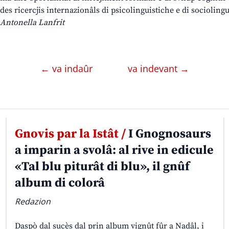
des ricercjis internazionâls di psicolinguistiche e di sociolingu
Antonella Lanfrit
← va indaûr
va indevant →
Gnovis par la Istât /
I Gnognosaurs
a imparin a svolâ: al rive in edicule
«Tal blu piturât di blu», il gnûf
album di colorâ
Redazion
Daspò dal sucès dal prin album vignût fûr a Nadâl, i