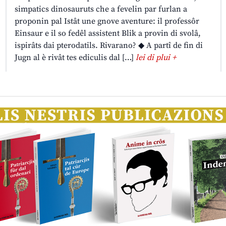
simpatics dinosauruts che a fevelin par furlan a
proponin pal Istât une gnove aventure: il professôr
Einsaur e il so fedêl assistent Blik a provin di svolâ,
ispirâts dai pterodatils. Rivarano? ◆ A partî de fin di
Jugn al è rivât tes ediculis dal […]
lei di plui +