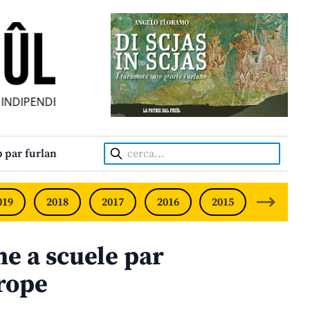
DIPENDENT • INDEPENDENT FRIULIAN MONTHLY • NEODVISN
Cerca:
 par furlan
019
2018
2017
2016
2015
2014
e a scuele par
urope