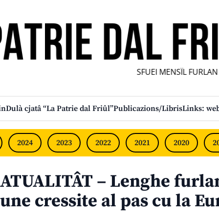
SFUEI MENSÎL FURLAN IN
in
Dulà cjatâ “La Patrie dal Friûl”
Publicazions/Libris
Links: web
2024
2023
2022
2021
2020
2
ATUALITÂT – Lenghe furlan
une cressite al pas cu la E