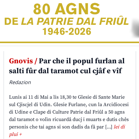
Gnovis /
Par che il popul furlan al
salti fûr dal taramot cul cjâf e vîf
Redazion
Lunis ai 11 di Mai a lis 18,30 te Glesie di Sante Marie
sul Cjiscjel di Udin. Glesie Furlane, cun la Arcidiocesi
di Udine e Clape di Culture Patrie dal Friûl a 50 agns
dal taramot o volìn ricuardâ ducj i muarts e dutis chês
personis che tai agns si son dadis da fâ par […]
lei di
plui +