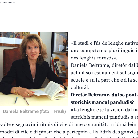
............
«Il studi e l’ûs de lenghe nativ
une competence plurilinguistich
des lenghis forestis».
Daniela Beltrame, diretôr dal U
achì il so resonament sul signi
scuele e su la part che e à la 
culturâl.
Diretôr Beltrame, dal so pont d
storichis mancul pandudis?
«La lenghe e je la vision dal 
Daniela Beltrame (foto Il Friuli)
storichis mancul pandudis a s
volte e segnavin i ritmis di vite di une comunitât. In lôr si lein
modei di vite e di pinsîr che a partegnin a lis lidrîs des gnovis 