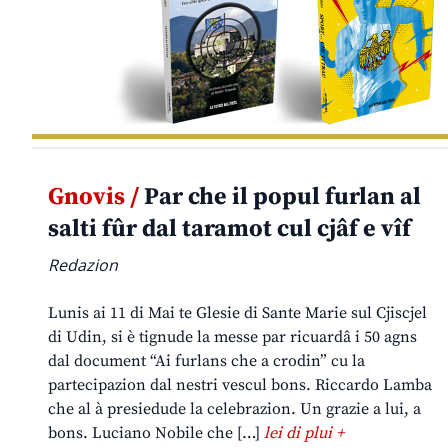
Gnovis /
Par che il popul furlan al
salti fûr dal taramot cul cjâf e vîf
Redazion
Lunis ai 11 di Mai te Glesie di Sante Marie sul Cjiscjel
di Udin, si è tignude la messe par ricuardâ i 50 agns
dal document “Ai furlans che a crodin” cu la
partecipazion dal nestri vescul bons. Riccardo Lamba
che al à presiedude la celebrazion. Un grazie a lui, a
bons. Luciano Nobile che […]
lei di plui +