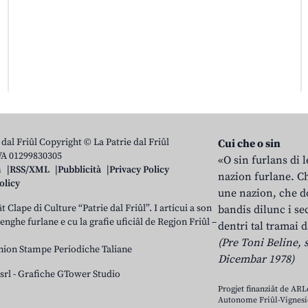
 dal Friûl Copyright © La Patrie dal Friûl
Cui che o sin
IVA 01299830305
«O sin furlans di 
n
RSS/XML
Pubblicità
Privacy Policy
nazion furlane. Ch
olicy
une nazion, che do
t Clape di Culture “Patrie dal Friûl”. I articui a son
bandis dilunc i se
 lenghe furlane e cu la grafie uficiâl de Regjon Friûl –
dentri tal tramai d
(Pre Toni Beline, s
nion Stampe Periodiche Taliane
Dicembar 1978)
srl
-
Grafiche GTower Studio
Progjet finanziât de AR
Autonome Friûl-Vignesie