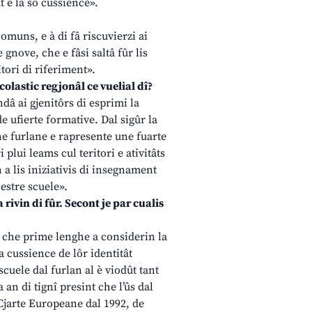
t e la sô cussience».
omuns, e à di fâ riscuvierzi ai
 gnove, che e fâsi saltâ fûr lis
itori di riferiment».
 scolastic regjonâl ce vuelial dî?
ndâ ai gjenitôrs di esprimi la
de ufierte formative. Dal sigûr la
he furlane e rapresente une fuarte
lui leams cul teritori e ativitâts
 a lis iniziativis di insegnament
nestre scuele».
 rivin di fûr. Secont je par cualis
nt che prime lenghe a considerin la
 cussience de lôr identitât
scuele dal furlan al è viodût tant
 an di tignî presint che l’ûs dal
e Cjarte Europeane dal 1992, de