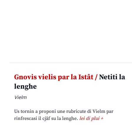
Gnovis vielis par la Istât /
Netiti la
lenghe
Vielm
Us tornin a proponi une rubricute di Vielm par
rinfrescasi il cjâf su la lenghe.
lei di plui +