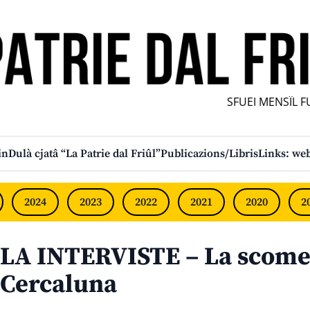
SFUEI MENSÎL FUR
in
Dulà cjatâ “La Patrie dal Friûl”
Publicazions/Libris
Links: web
2024
2023
2022
2021
2020
2
LA INTERVISTE – La scome
Cercaluna