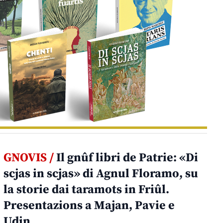
GNOVIS /
Il gnûf libri de Patrie: «Di
scjas in scjas» di Agnul Floramo, su
la storie dai taramots in Friûl.
Presentazions a Majan, Pavie e
Udin.