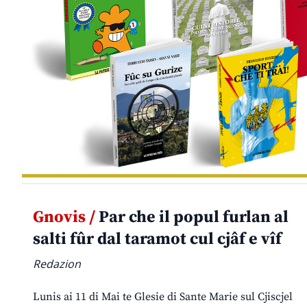
Gnovis /
Par che il popul furlan al
salti fûr dal taramot cul cjâf e vîf
Redazion
Lunis ai 11 di Mai te Glesie di Sante Marie sul Cjiscjel