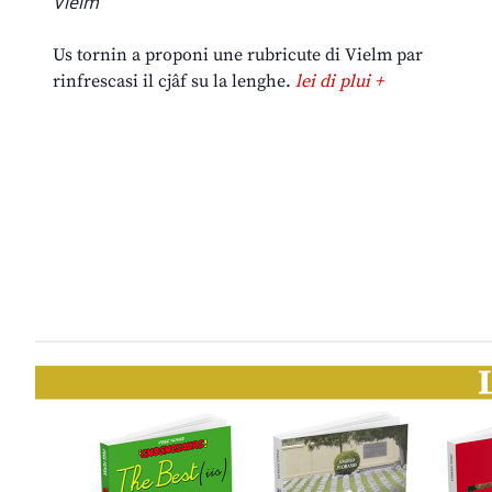
Vielm
Us tornin a proponi une rubricute di Vielm par
rinfrescasi il cjâf su la lenghe.
lei di plui +