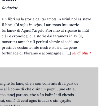
Redazion
Un libri su la storie dai taramots in Friûl nol esisteve.
Il libri «Di scjas in scjas, i taramots inte storie
furlane» di Agnul/Angelo Floramo al ripasse in mût
clâr e cronologjic la storie dai taramots in Friûl,
mostrant tant che il pericul sismic al sedi une
presince costante inte nestre storie. La pene
fortunade di Floramo e acompagne il […]
lei di plui +
lenghe furlane, che a son convints di fâ part de
e al è come dî che o sin un popul, une etnie,
po tancj parons, che a àn balinât di chestis
cui, cumò di cent agns indaûr o sin cjapâts