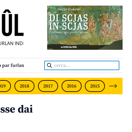
LAN INDIPENDENT • INDEPENDENT FRIULIAN MONTHLY • N
Cerca:
 par furlan
019
2018
2017
2016
2015
2014
sse dai