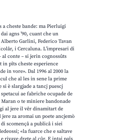
ns a cheste bande: ma Pierluigi
 dai agns ’90, cuant che un
 Alberto Garlini, Federico Tavan
icolâr, i Cercaluna. L’impresari di
– al conte – si jerin cognossûts
t in pîts cheste esperience
ade in vore». Dal 1996 al 2000 la
cul che al les in sene la prime
 si è slargjade a tancj puescj
 i spetacui ae fabriche ocupade de
 di Maran o te miniere bandonade
i al jere il vêr dinamitart de
 Al jere za aromai un poete ancjemò
 di scomençâ a publicâ i siei
deossi; «la fuarce che e saltave
e rivave drete al cûr. E intai paîs