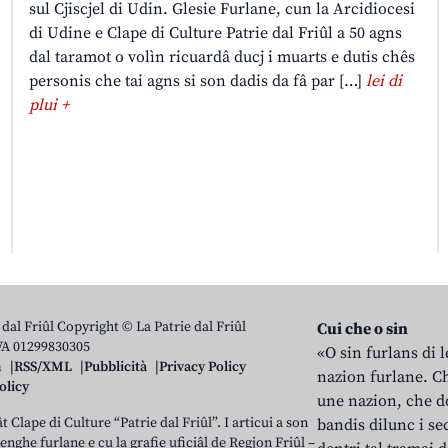
sul Cjiscjel di Udin. Glesie Furlane, cun la Arcidiocesi
di Udine e Clape di Culture Patrie dal Friûl a 50 agns
dal taramot o volìn ricuardâ ducj i muarts e dutis chês
personis che tai agns si son dadis da fâ par […]
lei di
plui +
 dal Friûl Copyright © La Patrie dal Friûl
Cui che o sin
IVA 01299830305
«O sin furlans di 
n
RSS/XML
Pubblicità
Privacy Policy
nazion furlane. Ch
olicy
une nazion, che do
t Clape di Culture “Patrie dal Friûl”. I articui a son
bandis dilunc i se
 lenghe furlane e cu la grafie uficiâl de Regjon Friûl –