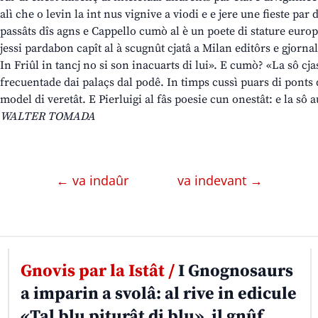
alì che o levin la int nus vignive a viodi e e jere une fieste par 
passâts dîs agns e Cappello cumò al è un poete di stature europ
jessi pardabon capît al à scugnût cjatâ a Milan editôrs e gjornal
In Friûl in tancj no si son inacuarts di lui». E cumò? «La sô cja
frecuentade dai palaçs dal podê. In timps cussì puars di ponts d
model di veretât. E Pierluigi al fâs poesie cun onestât: e la sô a
WALTER TOMADA
← va indaûr
va indevant →
Gnovis par la Istât /
I Gnognosaurs
a imparin a svolâ: al rive in edicule
«Tal blu piturât di blu», il gnûf