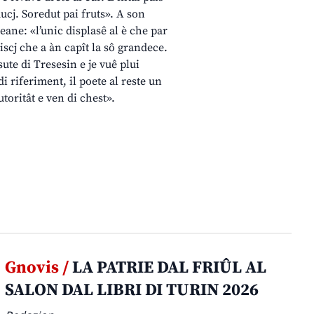
ducj. Soredut pai fruts». A son
eane: «l’unic displasê al è che par
iscj che a àn capît la sô grandece.
sute di Tresesin e je vuê plui
i riferiment, il poete al reste un
utoritât e ven di chest».
Gnovis /
LA PATRIE DAL FRIÛL AL
SALON DAL LIBRI DI TURIN 2026