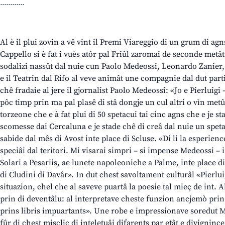
............
Al è il plui zovin a vê vint il Premi Viareggio di un grum di ag
Cappello si è fat i vuès atôr pal Friûl zaromai de seconde metât
sodalizi nassût dal nuie cun Paolo Medeossi, Leonardo Zanier,
e il Teatrin dal Rifo al veve animât une compagnie dal dut part
chê fradaie al jere il gjornalist Paolo Medeossi: «Jo e Pierluigi 
pôc timp prin ma pal plasê di stâ dongje un cul altri o vìn metû
torzeone che e à fat plui di 50 spetacui tai cinc agns che e je st
scomesse dai Cercaluna e je stade chê di creâ dal nuie un speta
sabide dal mês di Avost inte place di Scluse. «Di li la esperience
speciâi dal teritori. Mi visarai simpri – si impense Medeossi –
Solari a Pesariis, ae lunete napoleoniche a Palme, inte place
di Cludini di Davâr». In dut chest savoltament culturâl «Pierluig
situazion, chel che al saveve puartâ la poesie tal mieç de int.
prin di deventâlu: al interpretave cheste funzion ancjemò prin
prins libris impuartants». Une robe e impressionave soredut Me
fûr di chest miscliç di inteletuâi difarents par etât e divignince 