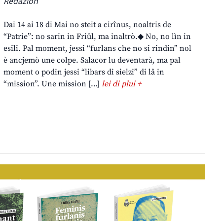
Redazion
Dai 14 ai 18 di Mai no steit a cirînus, noaltris de
“Patrie”: no sarin in Friûl, ma inaltrò.◆ No, no lìn in
esili. Pal moment, jessi “furlans che no si rindin” nol
è ancjemò une colpe. Salacor lu deventarà, ma pal
moment o podin jessi “libars di sielzi” di lâ in
“mission”. Une mission […]
lei di plui +