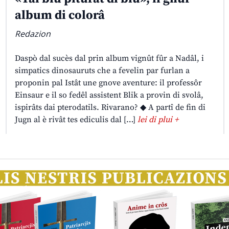
album di colorâ
Redazion
Daspò dal sucès dal prin album vignût fûr a Nadâl, i
simpatics dinosauruts che a fevelin par furlan a
proponin pal Istât une gnove aventure: il professôr
Einsaur e il so fedêl assistent Blik a provin di svolâ,
ispirâts dai pterodatils. Rivarano? ◆ A partî de fin di
Jugn al è rivât tes ediculis dal […]
lei di plui +