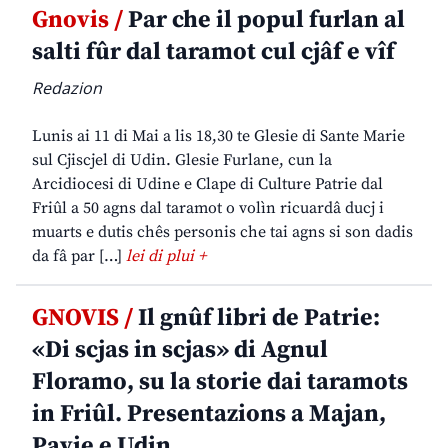
Gnovis /
Par che il popul furlan al
salti fûr dal taramot cul cjâf e vîf
Redazion
Lunis ai 11 di Mai a lis 18,30 te Glesie di Sante Marie
sul Cjiscjel di Udin. Glesie Furlane, cun la
Arcidiocesi di Udine e Clape di Culture Patrie dal
Friûl a 50 agns dal taramot o volìn ricuardâ ducj i
muarts e dutis chês personis che tai agns si son dadis
da fâ par […]
lei di plui +
GNOVIS /
Il gnûf libri de Patrie:
«Di scjas in scjas» di Agnul
Floramo, su la storie dai taramots
in Friûl. Presentazions a Majan,
Pavie e Udin.