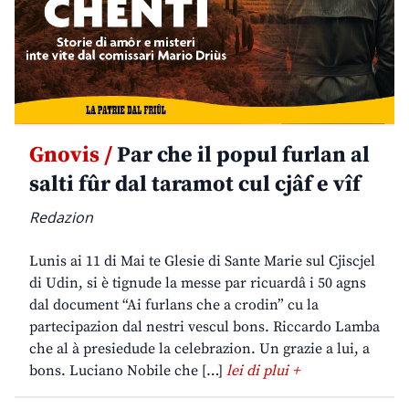
Gnovis /
Par che il popul furlan al
salti fûr dal taramot cul cjâf e vîf
Redazion
Lunis ai 11 di Mai te Glesie di Sante Marie sul Cjiscjel
di Udin, si è tignude la messe par ricuardâ i 50 agns
dal document “Ai furlans che a crodin” cu la
partecipazion dal nestri vescul bons. Riccardo Lamba
che al à presiedude la celebrazion. Un grazie a lui, a
bons. Luciano Nobile che […]
lei di plui +