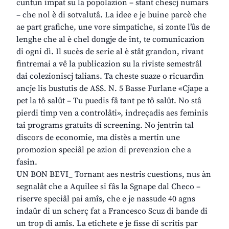
cuntun impat su la popolazion – stant chescj numars
– che nol è di sotvalutâ. La idee e je buine parcè che
ae part grafiche, une vore simpatiche, si zonte l’ûs de
lenghe che al è chel dongje de int, te comunicazion
di ogni dì. Il sucès de serie al è stât grandon, rivant
fintremai a vê la publicazion su la riviste semestrâl
dai colezioniscj talians. Ta cheste suaze o ricuardìn
ancje lis bustutis de ASS. N. 5 Basse Furlane «Cjape a
pet la tô salût – Tu puedis fâ tant pe tô salût. No stâ
pierdi timp ven a controlâti», indreçadis aes feminis
tai programs gratuits di screening. No jentrin tal
discors de economie, ma distès a mertin une
promozion speciâl pe azion di prevenzion che a
fasin.
UN BON BEVI_ Tornant aes nestris cuestions, nus àn
segnalât che a Aquilee si fâs la Sgnape dal Checo –
riserve speciâl pai amîs, che e je nassude 40 agns
indaûr di un scherç fat a Francesco Scuz di bande di
un trop di amîs. La etichete e je fisse di scritis par