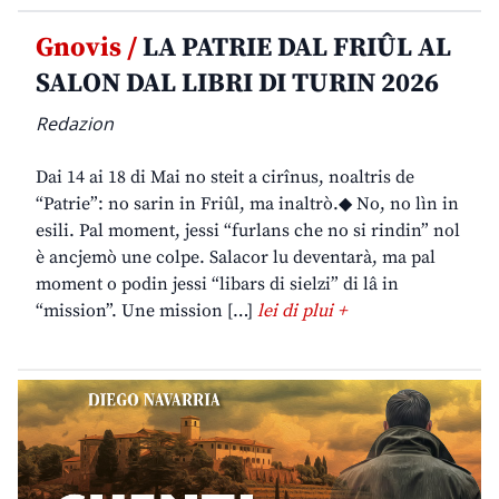
Gnovis /
LA PATRIE DAL FRIÛL AL
SALON DAL LIBRI DI TURIN 2026
Redazion
Dai 14 ai 18 di Mai no steit a cirînus, noaltris de
“Patrie”: no sarin in Friûl, ma inaltrò.◆ No, no lìn in
esili. Pal moment, jessi “furlans che no si rindin” nol
è ancjemò une colpe. Salacor lu deventarà, ma pal
moment o podin jessi “libars di sielzi” di lâ in
“mission”. Une mission […]
lei di plui +