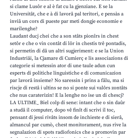
si clame Lusôr e al è fat cu la gjenziane. E se la
Universitât, che e à di lavorâ pal teritori, e pensàs a
inviâ un cors di pueste par meti dongje economie e
marilenghe?
Laudant ducj chei che a son stâts pionîrs in chest
setôr e che o vin contât di lôr in chestis trê pontadis,
si permetin di dâ un altri sugjeriment: e se la Union
Industriâi, la Cjamare di Cumierç e lis associazions di
categorie si metessin ator di une taule adun cun
esperts di politiche linguistiche e di comunicazion
par lavorâ insieme? No saressin i prins a fâlu, ma si
riscje di restâ i ultins se no si ponte sui valôrs zontâts
che nus caraterizin! E la lenghe no ise un di chescj?
LA ULTIME_ Biel colp di sene: intant che o sin daûr
a studâ il computer, dopo vê finît di scrivi il toc,
pensant di jessi rivâts insom de inchieste e di sierâ,
almancul par cumò, chest monitorament, nus rive la
segnalazion di spots radiofonics che a promovin par