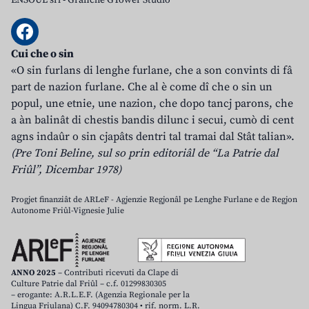
ENSOUL srl
-
Grafiche GTower Studio
Cui che o sin
«O sin furlans di lenghe furlane, che a son convints di fâ
part de nazion furlane. Che al è come dî che o sin un
popul, une etnie, une nazion, che dopo tancj parons, che
a àn balinât di chestis bandis dilunc i secui, cumò di cent
agns indaûr o sin cjapâts dentri tal tramai dal Stât talian».
(Pre Toni Beline, sul so prin editoriâl de “La Patrie dal
Friûl”, Dicembar 1978)
Progjet finanziât de ARLeF - Agjenzie Regjonâl pe Lenghe Furlane e de Regjon
Autonome Friûl-Vignesie Julie
ANNO 2025
– Contributi ricevuti da Clape di
Culture Patrie dal Friûl – c.f. 01299830305
– erogante: A.R.L.E.F. (Agenzia Regionale per la
Lingua Friulana) C.F. 94094780304 • rif. norm. L.R.