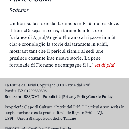
Redazion
Un libri su la storie dai taramots in Friûl nol esisteve.
Il libri «Di scjas in scjas, i taramots inte storie
furlane» di Agnul/Angelo Floramo al ripasse in mût
clâr e cronologjic la storie dai taramots in Friûl,
mostrant tant che il pericul sismic al sedi une
presince costante inte nestre storie. La pene
fortunade di Floramo e acompagne il […]
lei di plui +
La Patrie dal Friûl Copyright © La Patrie dal Friûl
Partita IVA 01299830305
Redazion
RSS/XML
Pubblicità
Privacy Policy
Cookie Policy
Proprietât Clape di Culture “Patrie dal Friûl”. I articui a son scrits in
lenghe furlane e cu la grafie uficiâl de Regjon Friûl – V.J.
USPI – Union Stampe Periodiche Taliane