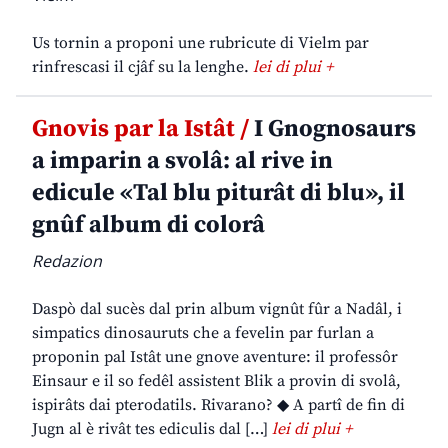
Us tornin a proponi une rubricute di Vielm par
rinfrescasi il cjâf su la lenghe.
lei di plui +
Gnovis par la Istât /
I Gnognosaurs
a imparin a svolâ: al rive in
edicule «Tal blu piturât di blu», il
gnûf album di colorâ
Redazion
Daspò dal sucès dal prin album vignût fûr a Nadâl, i
simpatics dinosauruts che a fevelin par furlan a
proponin pal Istât une gnove aventure: il professôr
Einsaur e il so fedêl assistent Blik a provin di svolâ,
ispirâts dai pterodatils. Rivarano? ◆ A partî de fin di
Jugn al è rivât tes ediculis dal […]
lei di plui +