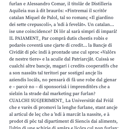
furlan e Alessandro Comar, il titolâr de Distilleria
Aquileia nus à dit braurôs: «Fintremai il scritôr
catalan Miquel de Palol, tal so romanç «Il giardino
dei sette crepuscoli», a ’ndi à fevelât». Un catalan…
ise une coincidence? Di lôr al sarà simpri di imparâ!
IL PAIAMENT_ Par comprâ dutis chestis robis e
podarès coventâ une cjarte di credit… la Bancje di
Cividât di pôc indi à prontade une cul sproc «Valôrs
de nestre tiere» e la acuile dal Patriarcjât. Cuissà se
cualchi altre bancje, magari i credits cooperatîfs che
a son nassûts tal teritori par sostignî ancje lis
aziendis locâls, no pensarà di fâ une robe dal gjenar
e – parcè no – di sponsorizâ i imprenditôrs che a
sielzin la strade dal marketing par furlan?
CUALCHI SUGJERIMENT_ La Universitât dal Friûl
che e varès di promovi la lenghe furlane, stant ancje
al articul de leç che a ’ndi à marcât la nassite, e à
prodot di pôc tal dipartiment di Siencis dai aliments,
l’ultin di une schirie di amârs e licôrs cul non furlan: