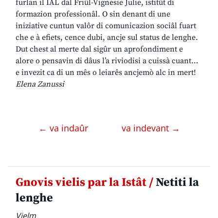
furlan il IAL dal Friûl-Vignesie Julie, istitût di
formazion professionâl. O sin denant di une
iniziative cuntun valôr di comunicazion sociâl fuart
che e à efiets, cence dubi, ancje sul status de lenghe.
Dut chest al merte dal sigûr un aprofondiment e
alore o pensavin di dâus l’a riviodisi a cuissà cuant…
e invezit ca di un mês o leiarês ancjemò alc in mert!
Elena Zanussi
← va indaûr
va indevant →
Gnovis vielis par la Istât /
Netiti la
lenghe
Vielm