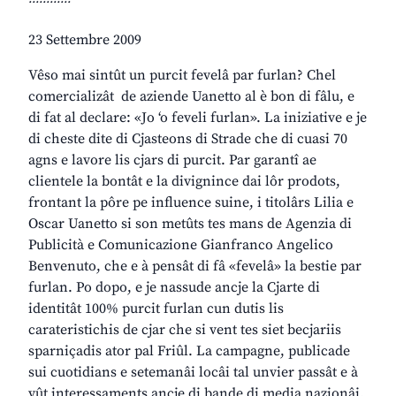
23 Settembre 2009
Vêso mai sintût un purcit fevelâ par furlan? Chel
comercializât de aziende Uanetto al è bon di fâlu, e
di fat al declare: «Jo ‘o feveli furlan». La iniziative e je
di cheste dite di Cjasteons di Strade che di cuasi 70
agns e lavore lis cjars di purcit. Par garantî ae
clientele la bontât e la divignince dai lôr prodots,
frontant la pôre pe influence suine, i titolârs Lilia e
Oscar Uanetto si son metûts tes mans de Agenzia di
Publicità e Comunicazione Gianfranco Angelico
Benvenuto, che e à pensât di fâ «fevelâ» la bestie par
furlan. Po dopo, e je nassude ancje la Cjarte di
identitât 100% purcit furlan cun dutis lis
carateristichis de cjar che si vent tes siet becjariis
sparniçadis ator pal Friûl. La campagne, publicade
sui cuotidians e setemanâi locâi tal unvier passât e à
vût interessaments ancje di bande di media nazionâi.