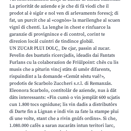
La prioritât de aziende e je che di fâ viodi che il
prodot al è sigûr e nol ven di arlevaments forescj; di
fat, un purcit che al «cognòs» la marilenghe al scuen
vignî di chenti. La lenghe in chest e rinfuarce la
garanzie di provignince e di control, corint te
direzion locâl cuintri de tindince globâl.
UN ZUCAR PLUI DOLÇ_ De cjar, passìn al zucar.
Fevelìn des bustutis ricercjadis, ideadis dai Fantats
Furlans cu la colaborazion de Friûlpoint: chês cu lis
musis che a piturin vincj stâts di umôr difarents,
rispuindint a la domande «Cemût sêstu vuê?»,
prodotis de Scarbolo Zuccheri s.r.l. di Remanzâs.
Eleonora Scarbolo, contitolâr de aziende, nus à dât
dâts interessants: «Fin cumò o vin jemplât 600 scjatis
cun 1.800 tocs ognidune; lis vin dadis a distributôrs
di Darte fin a Lignan e indi vin za fate la stampe plui
di une volte, stant che a rivin gnûfs ordins». Sì che,
1.080.000 cafês a saran zucarâts intun teritori larc,