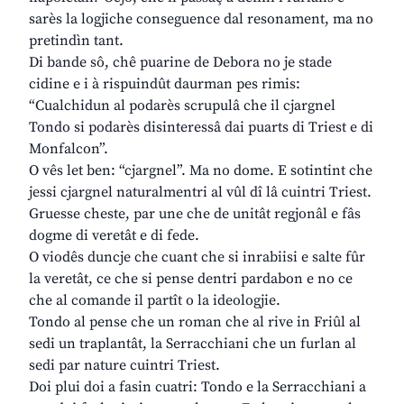
sarès la logjiche conseguence dal resonament, ma no
pretindìn tant.
Di bande sô, chê puarine de Debora no je stade
cidine e i à rispuindût daurman pes rimis:
“Cualchidun al podarès scrupulâ che il cjargnel
Tondo si podarès disinteressâ dai puarts di Triest e di
Monfalcon”.
O vês let ben: “cjargnel”. Ma no dome. E sotintint che
jessi cjargnel naturalmentri al vûl dî lâ cuintri Triest.
Gruesse cheste, par une che de unitât regjonâl e fâs
dogme di veretât e di fede.
O viodês duncje che cuant che si inrabiisi e salte fûr
la veretât, ce che si pense dentri pardabon e no ce
che al comande il partît o la ideologjie.
Tondo al pense che un roman che al rive in Friûl al
sedi un traplantât, la Serracchiani che un furlan al
sedi par nature cuintri Triest.
Doi plui doi a fasin cuatri: Tondo e la Serracchiani a