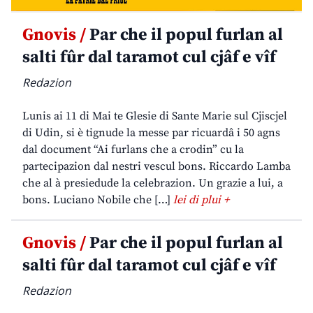
Gnovis /
Par che il popul furlan al
salti fûr dal taramot cul cjâf e vîf
Redazion
Lunis ai 11 di Mai te Glesie di Sante Marie sul Cjiscjel
di Udin, si è tignude la messe par ricuardâ i 50 agns
dal document “Ai furlans che a crodin” cu la
partecipazion dal nestri vescul bons. Riccardo Lamba
che al à presiedude la celebrazion. Un grazie a lui, a
bons. Luciano Nobile che […]
lei di plui +
Gnovis /
Par che il popul furlan al
salti fûr dal taramot cul cjâf e vîf
Redazion