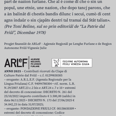
part de nazion furlane. Che al è come dî che o sin un
popul, une etnie, une nazion, che dopo tancj parons, che
a àn balinât di chestis bandis dilunc i secui, cumò di cent
agns indaûr o sin cjapâts dentri tal tramai dal Stât talian».
(Pre Toni Beline, sul so prin editoriâl de “La Patrie dal
Friûl”, Dicembar 1978)
Progjet finanziât de ARLeF - Agjenzie Regjonâl pe Lenghe Furlane e de Regjon
Autonome Friûl-Vignesie Julie
ANNO 2025
– Contributi ricevuti da Clape di
Culture Patrie dal Friûl – c.f. 01299830305
– erogante: A.R.L.E.F. (Agenzia Regionale per la
Lingua Friulana) C.F. 94094780304 • rif. norm. L.R.
N.29/2007 ART.23 c.2 bis e ART.24 c.7 e 10 • estremi
del decreto di concessione: DECRETO N. 261 del
25/10/2022 importo contributo € 3.500,00 (saldo) in
data 06/11/2025 • DECRETO N. 173 del 27/06/2025 €
34.842,23 in data 31/07/2025;
– erogante: FONDAZIONE FRIULI CF. 00158650309 •
estremi del decreto di concessione: Codice