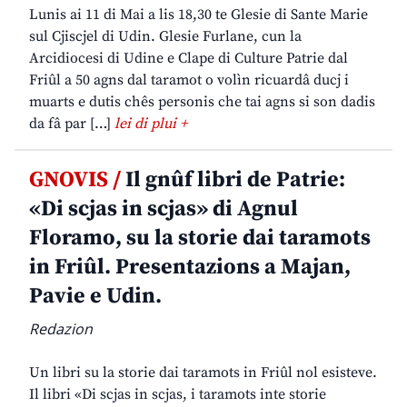
Lunis ai 11 di Mai a lis 18,30 te Glesie di Sante Marie
sul Cjiscjel di Udin. Glesie Furlane, cun la
Arcidiocesi di Udine e Clape di Culture Patrie dal
Friûl a 50 agns dal taramot o volìn ricuardâ ducj i
muarts e dutis chês personis che tai agns si son dadis
da fâ par […]
lei di plui +
GNOVIS /
Il gnûf libri de Patrie:
«Di scjas in scjas» di Agnul
Floramo, su la storie dai taramots
in Friûl. Presentazions a Majan,
Pavie e Udin.
Redazion
Un libri su la storie dai taramots in Friûl nol esisteve.
Il libri «Di scjas in scjas, i taramots inte storie