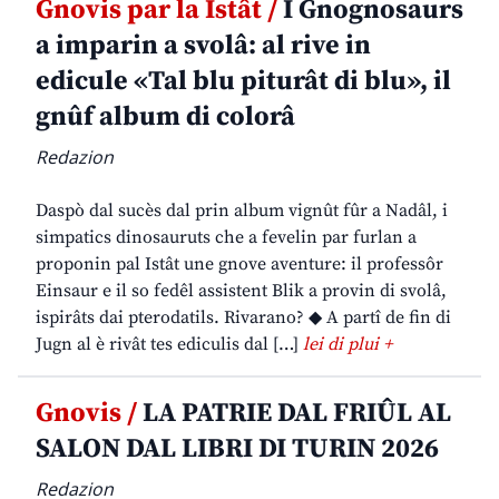
Gnovis par la Istât /
I Gnognosaurs
a imparin a svolâ: al rive in
edicule «Tal blu piturât di blu», il
gnûf album di colorâ
Redazion
Daspò dal sucès dal prin album vignût fûr a Nadâl, i
simpatics dinosauruts che a fevelin par furlan a
proponin pal Istât une gnove aventure: il professôr
Einsaur e il so fedêl assistent Blik a provin di svolâ,
ispirâts dai pterodatils. Rivarano? ◆ A partî de fin di
Jugn al è rivât tes ediculis dal […]
lei di plui +
Gnovis /
LA PATRIE DAL FRIÛL AL
SALON DAL LIBRI DI TURIN 2026
Redazion