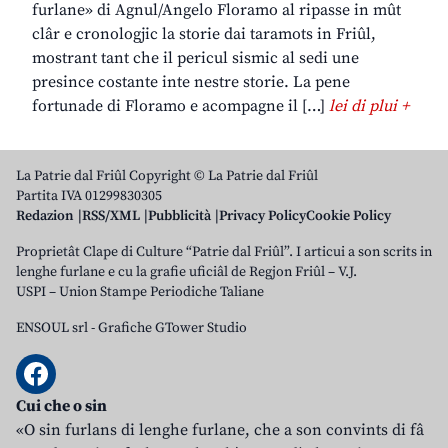
furlane» di Agnul/Angelo Floramo al ripasse in mût
clâr e cronologjic la storie dai taramots in Friûl,
mostrant tant che il pericul sismic al sedi une
presince costante inte nestre storie. La pene
fortunade di Floramo e acompagne il […]
lei di plui +
La Patrie dal Friûl Copyright © La Patrie dal Friûl
Partita IVA 01299830305
Redazion
RSS/XML
Pubblicità
Privacy Policy
Cookie Policy
Proprietât Clape di Culture “Patrie dal Friûl”. I articui a son scrits in
lenghe furlane e cu la grafie uficiâl de Regjon Friûl – V.J.
USPI – Union Stampe Periodiche Taliane
ENSOUL srl
-
Grafiche GTower Studio
Cui che o sin
«O sin furlans di lenghe furlane, che a son convints di fâ