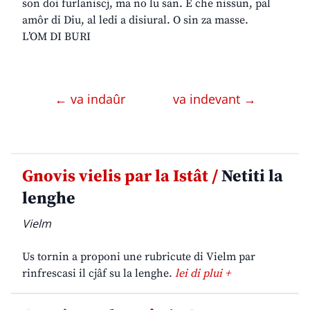
son doi furlaniscj, ma no lu san. E che nissun, pal
amôr di Diu, al ledi a disiural. O sin za masse.
L’OM DI BURI
← va indaûr
va indevant →
Gnovis vielis par la Istât /
Netiti la
lenghe
Vielm
Us tornin a proponi une rubricute di Vielm par
rinfrescasi il cjâf su la lenghe.
lei di plui +