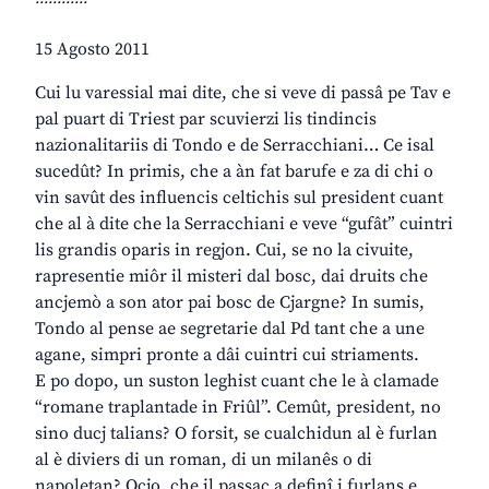
15 Agosto 2011
Cui lu varessial mai dite, che si veve di passâ pe Tav e
pal puart di Triest par scuvierzi lis tindincis
nazionalitariis di Tondo e de Serracchiani… Ce isal
sucedût? In primis, che a àn fat barufe e za di chi o
vin savût des influencis celtichis sul president cuant
che al à dite che la Serracchiani e veve “gufât” cuintri
lis grandis oparis in regjon. Cui, se no la civuite,
rapresentie miôr il misteri dal bosc, dai druits che
ancjemò a son ator pai bosc de Cjargne? In sumis,
Tondo al pense ae segretarie dal Pd tant che a une
agane, simpri pronte a dâi cuintri cui striaments.
E po dopo, un suston leghist cuant che le à clamade
“romane traplantade in Friûl”. Cemût, president, no
sino ducj talians? O forsit, se cualchidun al è furlan
al è diviers di un roman, di un milanês o di
napoletan? Ocjo, che il passaç a definî i furlans e