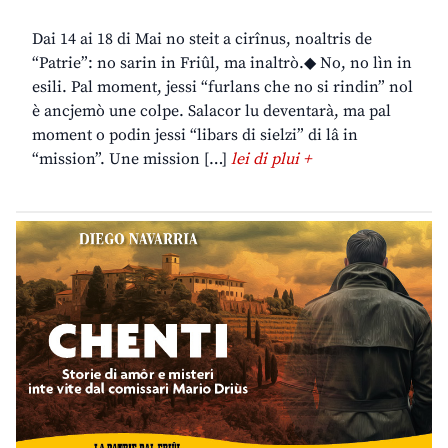
Dai 14 ai 18 di Mai no steit a cirînus, noaltris de
“Patrie”: no sarin in Friûl, ma inaltrò.◆ No, no lìn in
esili. Pal moment, jessi “furlans che no si rindin” nol
è ancjemò une colpe. Salacor lu deventarà, ma pal
moment o podin jessi “libars di sielzi” di lâ in
“mission”. Une mission […]
lei di plui +