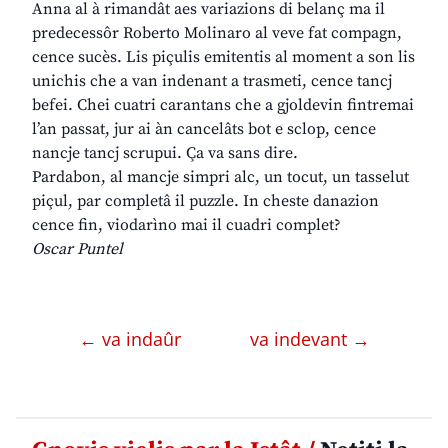
Anna al à rimandât aes variazions di belanç ma il
predecessôr Roberto Molinaro al veve fat compagn,
cence sucès. Lis piçulis emitentis al moment a son lis
unichis che a van indenant a trasmeti, cence tancj
befei. Chei cuatri carantans che a gjoldevin fintremai
l’an passat, jur ai àn cancelâts bot e sclop, cence
nancje tancj scrupui. Ça va sans dire.
Pardabon, al mancje simpri alc, un tocut, un tasselut
piçul, par completâ il puzzle. In cheste danazion
cence fin, viodarìno mai il cuadri complet?
Oscar Puntel
← va indaûr
va indevant →