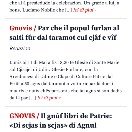
che al à presiedude la celebrazion. Un grazie a lui, a
bons. Luciano Nobile che […]
lei di plui +
Gnovis /
Par che il popul furlan al
salti fûr dal taramot cul cjâf e vîf
Redazion
Lunis ai 11 di Mai a lis 18,30 te Glesie di Sante Marie
sul Cjiscjel di Udin. Glesie Furlane, cun la
Arcidiocesi di Udine e Clape di Culture Patrie dal
Friûl a 50 agns dal taramot o volìn ricuardâ ducj i
muarts e dutis chês personis che tai agns si son dadis
da fâ par […]
lei di plui +
GNOVIS /
Il gnûf libri de Patrie:
«Di scjas in scjas» di Agnul