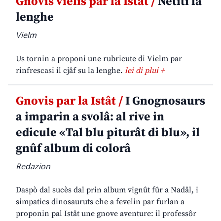
Gnovis vielis par la Istât /
Netiti la
lenghe
Vielm
Us tornin a proponi une rubricute di Vielm par
rinfrescasi il cjâf su la lenghe.
lei di plui +
Gnovis par la Istât /
I Gnognosaurs
a imparin a svolâ: al rive in
edicule «Tal blu piturât di blu», il
gnûf album di colorâ
Redazion
Daspò dal sucès dal prin album vignût fûr a Nadâl, i
simpatics dinosauruts che a fevelin par furlan a
proponin pal Istât une gnove aventure: il professôr