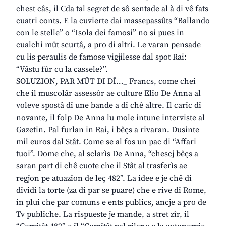
chest câs, il Cda tal segret de sô sentade al à di vê fats
cuatri conts. E la cuvierte dai massepassûts “Ballando
con le stelle” o “Isola dei famosi” no si pues in
cualchi mût scurtâ, a pro di altri. Le varan pensade
cu lis peraulis de famose vigjilesse dal spot Rai:
“Vâstu fûr cu la cassele?”.
SOLUZION, PAR MÛT DI DÎ…_ Francs, come chei
che il muscolâr assessôr ae culture Elio De Anna al
voleve spostâ di une bande a di chê altre. Il caric di
novante, il folp De Anna lu mole intune interviste al
Gazetin. Pal furlan in Rai, i bêçs a rivaran. Dusinte
mil euros dal Stât. Come se al fos un pac di “Affari
tuoi”. Dome che, al sclarìs De Anna, “chescj bêçs a
saran part di chê cuote che il Stât al trasferìs ae
regjon pe atuazion de leç 482”. La idee e je chê di
dividi la torte (za di par se puare) che e rive di Rome,
in plui che par comuns e ents publics, ancje a pro de
Tv publiche. La rispueste je mande, a stret zîr, il