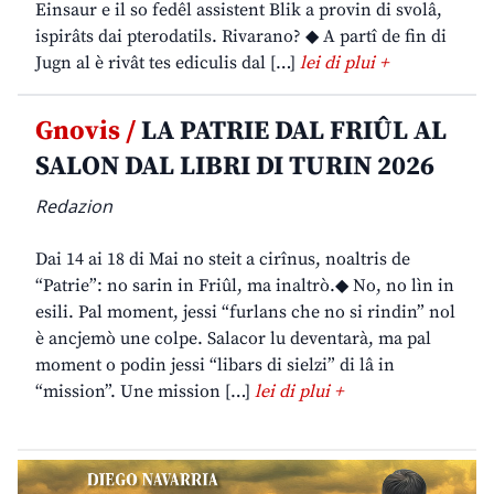
Einsaur e il so fedêl assistent Blik a provin di svolâ,
ispirâts dai pterodatils. Rivarano? ◆ A partî de fin di
Jugn al è rivât tes ediculis dal […]
lei di plui +
Gnovis /
LA PATRIE DAL FRIÛL AL
SALON DAL LIBRI DI TURIN 2026
Redazion
Dai 14 ai 18 di Mai no steit a cirînus, noaltris de
“Patrie”: no sarin in Friûl, ma inaltrò.◆ No, no lìn in
esili. Pal moment, jessi “furlans che no si rindin” nol
è ancjemò une colpe. Salacor lu deventarà, ma pal
moment o podin jessi “libars di sielzi” di lâ in
“mission”. Une mission […]
lei di plui +