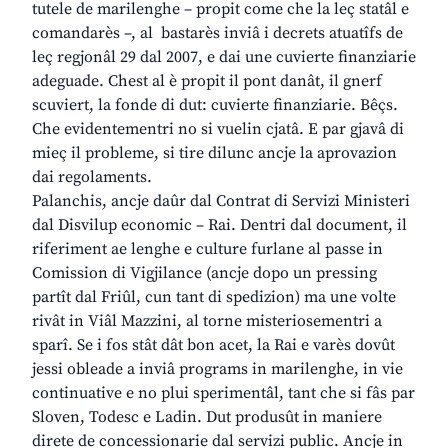
tutele de marilenghe – propit come che la leç statâl e
comandarès –, al bastarès inviâ i decrets atuatîfs de
leç regjonâl 29 dal 2007, e dai une cuvierte finanziarie
adeguade. Chest al è propit il pont danât, il gnerf
scuviert, la fonde di dut: cuvierte finanziarie. Bêçs.
Che evidentementri no si vuelin cjatâ. E par gjavâ di
mieç il probleme, si tire dilunc ancje la aprovazion
dai regolaments.
Palanchis, ancje daûr dal Contrat di Servizi Ministeri
dal Disvilup economic – Rai. Dentri dal document, il
riferiment ae lenghe e culture furlane al passe in
Comission di Vigjilance (ancje dopo un pressing
partît dal Friûl, cun tant di spedizion) ma une volte
rivât in Viâl Mazzini, al torne misteriosementri a
sparî. Se i fos stât dât bon acet, la Rai e varès dovût
jessi obleade a inviâ programs in marilenghe, in vie
continuative e no plui sperimentâl, tant che si fâs par
Sloven, Todesc e Ladin. Dut produsût in maniere
direte de concessionarie dal servizi public. Ancje in