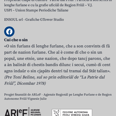
Proprietât Clape di Culture “Patrie dal Friûl”. I articui a son scrits in
lenghe furlane e cu la grafie uficiâl de Regjon Friûl – V.J.
USPI – Union Stampe Periodiche Taliane
ENSOUL srl
-
Grafiche GTower Studio
Cui che o sin
«O sin furlans di lenghe furlane, che a son convints di fâ
part de nazion furlane. Che al è come dî che o sin un
popul, une etnie, une nazion, che dopo tancj parons, che
a àn balinât di chestis bandis dilunc i secui, cumò di cent
agns indaûr o sin cjapâts dentri tal tramai dal Stât talian».
(Pre Toni Beline, sul so prin editoriâl de “La Patrie dal
Friûl”, Dicembar 1978)
Progjet finanziât de ARLeF - Agjenzie Regjonâl pe Lenghe Furlane e de Regjon
Autonome Friûl-Vignesie Julie