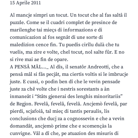
15 Aprile 2011
Al mancje simpri un tocut. Un tocut che al fas saltâ il
puzzle. Come se il cuadri complet de presince de
marilenghe tai mieçs di informazions e di
comunicazion al fos segnât di une sorte di
maledizion cence fin. Tu puedis cirîlu dulà che tu
vuelis, ma zire e volte, chel tocut, nol salte fûr. E no
si rive mai ae fin de opare.
A PENSÂ MÂL…_ Al dîs, il senatôr Andreotti, che a
pensâ mâl si fâs pecjât, ma ciertis voltis si le imbrucje
juste. E cussì, o podìn ben dî che le vevin pensade
juste za chê volte che i nestris sorestants a àn
inmaneât i “Stâts gjenerai des lenghis minoritariis”
de Regjon. Fevelâ, fevelâ, fevelâ. Ancjemò fevelâ, par
pierdi, scjafoiâ, tal mieç di tantis peraulis, lis
conclusions che ducj za a cognossevin e che a vevin
domandât, ancjemò prime che e scomençàs la
cunvigne. Vâl a dî che, pe atuazion des misuris di