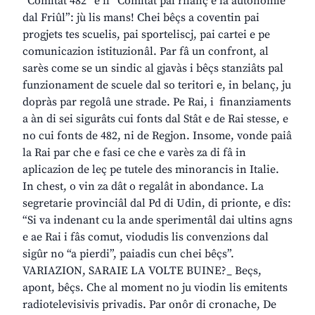
“Comitât 482” e il “Comitât pal rilanç e la autonomie
dal Friûl”: jù lis mans! Chei bêçs a coventin pai
progjets tes scuelis, pai sporteliscj, pai cartei e pe
comunicazion istituzionâl. Par fâ un confront, al
sarès come se un sindic al gjavàs i bêçs stanziâts pal
funzionament de scuele dal so teritori e, in belanç, ju
dopràs par regolâ une strade. Pe Rai, i finanziaments
a àn di sei sigurâts cui fonts dal Stât e de Rai stesse, e
no cui fonts de 482, ni de Regjon. Insome, vonde paiâ
la Rai par che e fasi ce che e varès za di fâ in
aplicazion de leç pe tutele des minorancis in Italie.
In chest, o vin za dât o regalât in abondance. La
segretarie provinciâl dal Pd di Udin, di prionte, e dîs:
“Si va indenant cu la ande sperimentâl dai ultins agns
e ae Rai i fâs comut, viodudis lis convenzions dal
sigûr no “a pierdi”, paiadis cun chei bêçs”.
VARIAZION, SARAIE LA VOLTE BUINE?_ Beçs,
apont, bêçs. Che al moment no ju viodin lis emitents
radiotelevisivis privadis. Par onôr di cronache, De