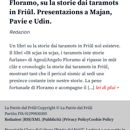
Floramo, su la storie dai taramots
in Friûl. Presentazions a Majan,
Pavie e Udin.
Redazion
Un libri su la storie dai taramots in Friûl nol esisteve.
Il libri «Di scjas in scjas, i taramots inte storie
furlane» di Agnul/Angelo Floramo al ripasse in mût
clâr e cronologjic la storie dai taramots in Friûl,
mostrant tant che il pericul sismic al sedi une
presince costante inte nestre storie. La pene
fortunade di Floramo e acompagne il […]
lei di plui +
La Patrie dal Friûl Copyright © La Patrie dal Friûl
Partita IVA 01299830305
Redazion
RSS/XML
Pubblicità
Privacy Policy
Cookie Policy