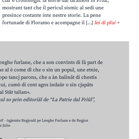
clâr e cronologjic la storie dai taramots in Friûl,
mostrant tant che il pericul sismic al sedi une
presince costante inte nestre storie. La pene
fortunade di Floramo e acompagne il […]
lei di plui +
lenghe furlane, che a son convints di fâ part de
e al è come dî che o sin un popul, une etnie,
po tancj parons, che a àn balinât di chestis
cui, cumò di cent agns indaûr o sin cjapâts
al Stât talian».
ul so prin editoriâl de “La Patrie dal Friûl”,
LeF - Agjenzie Regjonâl pe Lenghe Furlane e de Regjon
 Julie