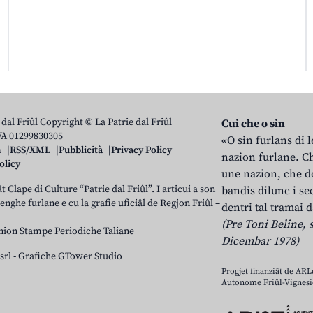
 dal Friûl Copyright © La Patrie dal Friûl
Cui che o sin
IVA 01299830305
«O sin furlans di 
n
RSS/XML
Pubblicità
Privacy Policy
nazion furlane. Ch
olicy
une nazion, che do
t Clape di Culture “Patrie dal Friûl”. I articui a son
bandis dilunc i se
 lenghe furlane e cu la grafie uficiâl de Regjon Friûl –
dentri tal tramai d
(Pre Toni Beline, s
nion Stampe Periodiche Taliane
Dicembar 1978)
srl
-
Grafiche GTower Studio
Progjet finanziât de AR
Autonome Friûl-Vignesie