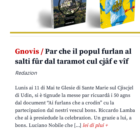
Gnovis /
Par che il popul furlan al
salti fûr dal taramot cul cjâf e vîf
Redazion
Lunis ai 11 di Mai te Glesie di Sante Marie sul Cjiscjel
di Udin, si è tignude la messe par ricuardâ i 50 agns
dal document “Ai furlans che a crodin” cu la
partecipazion dal nestri vescul bons. Riccardo Lamba
che al à presiedude la celebrazion. Un grazie a lui, a
bons. Luciano Nobile che […]
lei di plui +