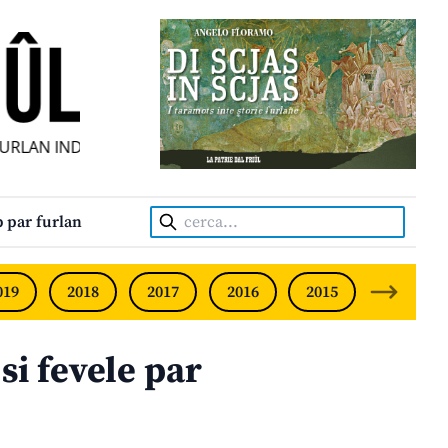
LAN INDIPENDENT • INDEPENDENT FRIULIAN MONTHLY • NE
Cerca:
 par furlan
019
2018
2017
2016
2015
2014
si fevele par