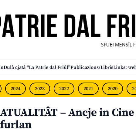
SFUEI MENSÎL FUR
in
Dulà cjatâ “La Patrie dal Friûl”
Publicazions/Libris
Links: web
2024
2023
2022
2021
2020
2
ATUALITÂT – Ancje in Cine 
furlan