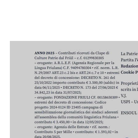
ANNO 2025
– Contributi ricevuti da Clape di
La Patrie
Culture Patrie dal Friûl – c.f. 01299830305
Partita 
– erogante: A.R.L.E.F. (Agenzia Regionale per la
Redazio
Lingua Friulana) C.F. 94094780304 • rif. norm. L.R.
Cookie P
N.29/2007 ART.23 c.2 bis e ART.24 c.7 e 10 • estremi
del decreto di concessione: DECRETO N. 261 del
25/10/2022 importo contributo € 3.500,00 (saldo) in
Proprietâ
data 06/11/2025 • DECRETO N. 173 del 27/06/2025 €
scrits in
34.842,23 in data 31/07/2025;
V.J.
– erogante: FONDAZIONE FRIULI CF. 00158650309 •
USPI – U
estremi del decreto di concessione: Codice
progetto 2024-0124 ID 23405 campagna di
sensibilizzazione giornalistica dei sindaci aderenti
ENSOUL 
all’assemblea della comunità linguistica Friulana •
contributo € 3.450,00 • in data 12/05/2025;
– erogante: Agenzia delle Entrate • rif. norm.:
Contributo 5 per Mille • contributo: € 1.593,02 • in
data 20/08/2025.