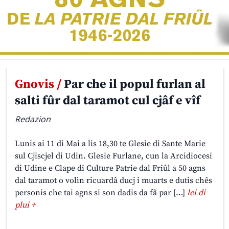
Gnovis /
Par che il popul furlan al
salti fûr dal taramot cul cjâf e vîf
Redazion
Lunis ai 11 di Mai a lis 18,30 te Glesie di Sante Marie
sul Cjiscjel di Udin. Glesie Furlane, cun la Arcidiocesi
di Udine e Clape di Culture Patrie dal Friûl a 50 agns
dal taramot o volìn ricuardâ ducj i muarts e dutis chês
personis che tai agns si son dadis da fâ par […]
lei di
plui +