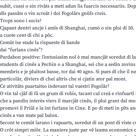
subit, cussì o sin rivâts a meti adun lis fuarcis necessariis. Do
dîs passâts o vin screât i doi Fogolârs gnûfs creis.
Trops sono i socis?
Cjapant dentri ancje i amîs di Shanghai, cumò o sin plui di 50. 
a cuote cent di chi a pôc.
Cemût ise stade la rispueste di bande
dai “furlans cinês”?
Pardabon positive: l’entusiasim nol è mai mancjât soredut di b
students di cinês a Pechin o a Shanghai, sei che a sedin zovin
membris e je pluitost basse, tor dai 40 agns. Si pues dî che il n
particolâr, diviers di chei altris che si cjatin ator pal mont.
Ce ativitâts puartaitso indevant tal vuestri Fogolâr?
O vin tal cjâf di fâ un grum di robis, tacant cul creâ e rinfuartî
che a pandin interès viers il marcjât cinês, il plui grant dal mont
promovi il Friûl e la int furlane in Cine. E po di meti in pîts a
cinês a van mats pal balon.
Secont te cemût larano i rapuarts, soredut di un pont di viste cu
O crôt simpri miôr. La maniere juste par vê leams economics cu 