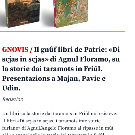
GNOVIS /
Il gnûf libri de Patrie: «Di
scjas in scjas» di Agnul Floramo, su
la storie dai taramots in Friûl.
Presentazions a Majan, Pavie e
Udin.
Redazion
Un libri su la storie dai taramots in Friûl nol esisteve.
Il libri «Di scjas in scjas, i taramots inte storie
furlane» di Agnul/Angelo Floramo al ripasse in mût