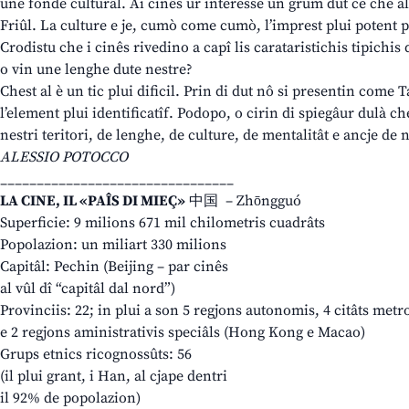
une fonde culturâl. Ai cinês ur interesse un grum dut ce che al 
Friûl. La culture e je, cumò come cumò, l’imprest plui potent p
Crodistu che i cinês rivedino a capî lis carataristichis tipichis
o vin une lenghe dute nestre?
Chest al è un tic plui dificil. Prin di dut nô si presentin come T
l’element plui identificatîf. Podopo, o cirin di spiegâur dulà che 
nestri teritori, de lenghe, de culture, de mentalitât e ancje de 
ALESSIO POTOCCO
________________________________
LA CINE, IL «PAÎS DI MIEÇ»
中国 – Zhōngguó
Superficie: 9 milions 671 mil chilometris cuadrâts
Popolazion: un miliart 330 milions
Capitâl: Pechin (Beijing – par cinês
al vûl dî “capitâl dal nord”)
Provinciis: 22; in plui a son 5 regjons autonomis, 4 citâts metr
e 2 regjons aministrativis speciâls (Hong Kong e Macao)
Grups etnics ricognossûts: 56
(il plui grant, i Han, al cjape dentri
il 92% de popolazion)