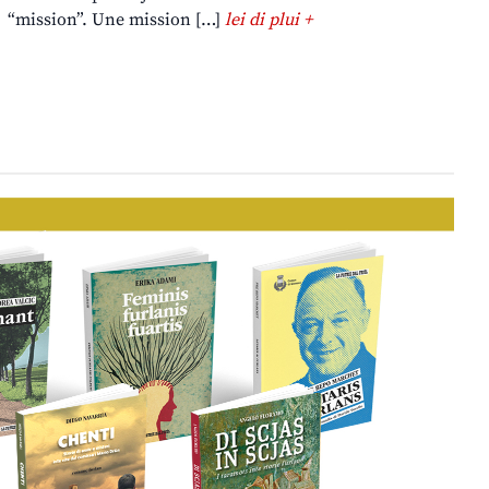
“mission”. Une mission […]
lei di plui +