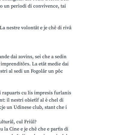
po un periodi di convivence, tai
La nestre volontât e je chê di rivâ
ande dai zovins, sei che a sedin
s imprenditôrs. La etât medie dai
estri al sedi un Fogolâr un pôc
 i rapuarts cu lis impresis furlanis
: il nestri obietîf al è chel di
ncje un Udinese club, stant che i
lturâl, cul Friûl?
la Cine e je chê che e partìs di