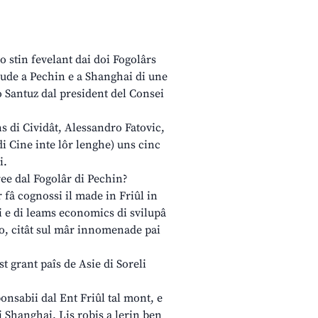
 o stin fevelant dai doi Fogolârs
gnude a Pechin e a Shanghai di une
o Santuz dal president del Consei
ns di Cividât, Alessandro Fatovic,
 di Cine inte lôr lenghe) uns cinc
i.
ree dal Fogolâr di Pechin?
r fâ cognossi il made in Friûl in
âi e di leams economics di svilupâ
gdao, citât sul mâr innomenade pai
st grant paîs de Asie di Soreli
ponsabii dal Ent Friûl tal mont, e
 Shanghai. Lis robis a lerin ben