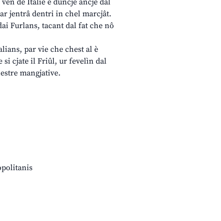
ven de Italie e duncje ancje dal
ar jentrâ dentri in chel marcjât.
 dai Furlans, tacant dal fat che nô
alians, par vie che chest al è
si cjate il Friûl, ur fevelìn dal
nestre mangjative.
opolitanis