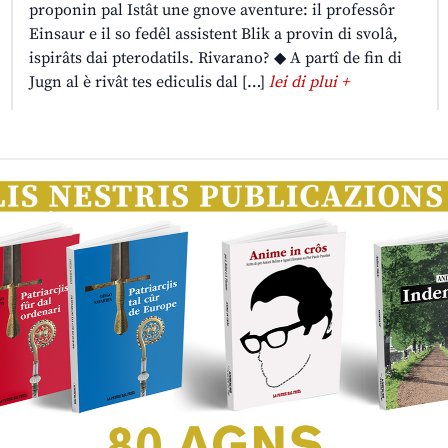
proponin pal Istât une gnove aventure: il professôr
Einsaur e il so fedêl assistent Blik a provin di svolâ,
ispirâts dai pterodatils. Rivarano? ◆ A partî de fin di
Jugn al è rivât tes ediculis dal […]
lei di plui +