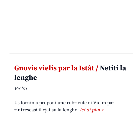
Gnovis vielis par la Istât /
Netiti la
lenghe
Vielm
Us tornin a proponi une rubricute di Vielm par
rinfrescasi il cjâf su la lenghe.
lei di plui +