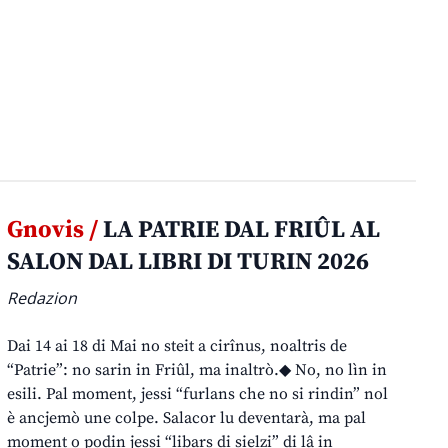
Gnovis /
LA PATRIE DAL FRIÛL AL
SALON DAL LIBRI DI TURIN 2026
Redazion
Dai 14 ai 18 di Mai no steit a cirînus, noaltris de
“Patrie”: no sarin in Friûl, ma inaltrò.◆ No, no lìn in
esili. Pal moment, jessi “furlans che no si rindin” nol
è ancjemò une colpe. Salacor lu deventarà, ma pal
moment o podin jessi “libars di sielzi” di lâ in