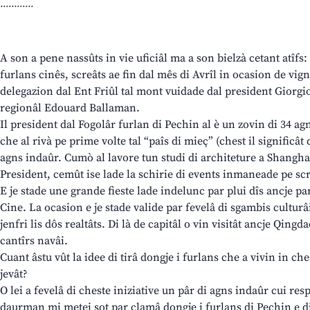
............
A son a pene nassûts in vie uficiâl ma a son bielzà cetant atîfs:
furlans cinês, screâts ae fin dal mês di Avrîl in ocasion de vi
delegazion dal Ent Friûl tal mont vuidade dal president Giorgi
regionâl Edouard Ballaman.
Il president dal Fogolâr furlan di Pechin al è un zovin di 34 ag
che al rivà pe prime volte tal “paîs di mieç” (chest il significât
agns indaûr. Cumò al lavore tun studi di architeture a Shangha
President, cemût ise lade la schirie di events inmaneade pe sc
E je stade une grande fieste lade indelunc par plui dîs ancje pa
Cine. La ocasion e je stade valide par fevelâ di sgambis cultur
jenfri lis dôs realtâts. Di là de capitâl o vin visitât ancje Qin
cantîrs navâi.
Cuant âstu vût la idee di tirâ dongje i furlans che a vivin in che
jevât?
O lei a fevelâ di cheste iniziative un pâr di agns indaûr cui res
daurman mi metei sot par clamâ dongje i furlans di Pechin e di