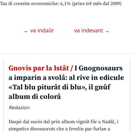
Tas di cressite economiche: 6,1% (prins trê mês dal 2009)
← va indaûr
va indevant →
Gnovis par la Istât /
I Gnognosaurs
a imparin a svolâ: al rive in edicule
«Tal blu piturât di blu», il gnûf
album di colorâ
Redazion
Daspò dal sucès dal prin album vignût fûr a Nadâl, i
simpatics dinosauruts che a fevelin par furlan a