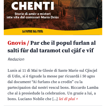
Gnovis /
Par che il popul furlan al
salti fûr dal taramot cul cjâf e vîf
Redazion
Lunis ai 11 di Mai te Glesie di Sante Marie sul Cjiscjel
di Udin, si è tignude la messe par ricuardâ i 50 agns
dal document “Ai furlans che a crodin” cu la
partecipazion dal nestri vescul bons. Riccardo Lamba
che al à presiedude la celebrazion. Un grazie a lui, a
bons. Luciano Nobile che […]
lei di plui +