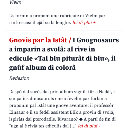
Vielm
Us tornin a proponi une rubricute di Vielm par
rinfrescasi il cjâf su la lenghe.
lei di plui +
Gnovis par la Istât /
I Gnognosaurs
a imparin a svolâ: al rive in
edicule «Tal blu piturât di blu», il
gnûf album di colorâ
Redazion
Daspò dal sucès dal prin album vignût fûr a Nadâl, i
simpatics dinosauruts che a fevelin par furlan a
proponin pal Istât une gnove aventure: il professôr
Einsaur e il so fedêl assistent Blik a provin di svolâ,
ispirâts dai pterodatils. Rivarano? ◆ A partî de fin di
Jugn al è rivât tes ediculis dal […]
lei di plui +