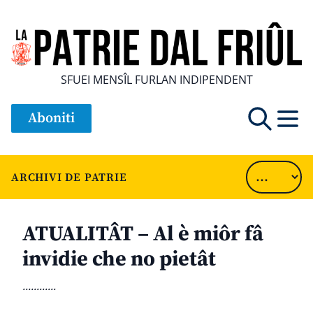
SFUEI MENSÎL FURLAN INDIPENDENT
Aboniti
ARCHIVI DE PATRIE
ATUALITÂT – Al è miôr fâ
invidie che no pietât
............