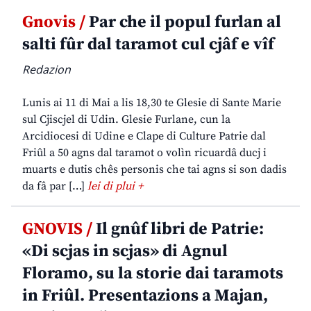
Gnovis /
Par che il popul furlan al
salti fûr dal taramot cul cjâf e vîf
Redazion
Lunis ai 11 di Mai a lis 18,30 te Glesie di Sante Marie
sul Cjiscjel di Udin. Glesie Furlane, cun la
Arcidiocesi di Udine e Clape di Culture Patrie dal
Friûl a 50 agns dal taramot o volìn ricuardâ ducj i
muarts e dutis chês personis che tai agns si son dadis
da fâ par […]
lei di plui +
GNOVIS /
Il gnûf libri de Patrie:
«Di scjas in scjas» di Agnul
Floramo, su la storie dai taramots
in Friûl. Presentazions a Majan,