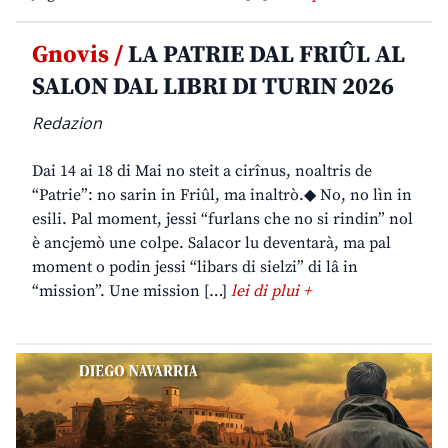
Gnovis /
LA PATRIE DAL FRIÛL AL
SALON DAL LIBRI DI TURIN 2026
Redazion
Dai 14 ai 18 di Mai no steit a cirînus, noaltris de
“Patrie”: no sarin in Friûl, ma inaltrò.◆ No, no lìn in
esili. Pal moment, jessi “furlans che no si rindin” nol
è ancjemò une colpe. Salacor lu deventarà, ma pal
moment o podin jessi “libars di sielzi” di lâ in
“mission”. Une mission […]
lei di plui +