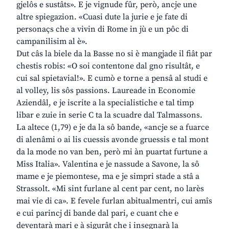
gjelôs e sustâts». E je vignude fûr, però, ancje une
altre spiegazion. «Cuasi dute la jurie e je fate di
personaçs che a vivin di Rome in jù e un pôc di
campanilisim al è».
Dut câs la biele da la Basse no si è mangjade il fiât par
chestis robis: «O soi contentone dal gno risultât, e
cui sal spietavial!». E cumò e torne a pensâ al studi e
al volley, lis sôs passions. Laureade in Economie
Aziendâl, e je iscrite a la specialistiche e tal timp
libar e zuie in serie C ta la scuadre dal Talmassons.
La altece (1,79) e je da la sô bande, «ancje se a fuarce
di alenâmi o ai lis cuessis avonde gruessis e tal mont
da la mode no van ben, però mi àn puartat furtune a
Miss Italia». Valentina e je nassude a Savone, la sô
mame e je piemontese, ma e je simpri stade a stâ a
Strassolt. «Mi sint furlane al cent par cent, no larès
mai vie di ca». E fevele furlan abitualmentri, cui amîs
e cui parincj di bande dal pari, e cuant che e
deventarà mari e à sigurât che i insegnarà la