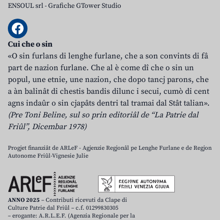
ENSOUL srl
-
Grafiche GTower Studio
Cui che o sin
«O sin furlans di lenghe furlane, che a son convints di fâ
part de nazion furlane. Che al è come dî che o sin un
popul, une etnie, une nazion, che dopo tancj parons, che
a àn balinât di chestis bandis dilunc i secui, cumò di cent
agns indaûr o sin cjapâts dentri tal tramai dal Stât talian».
(Pre Toni Beline, sul so prin editoriâl de “La Patrie dal
Friûl”, Dicembar 1978)
Progjet finanziât de ARLeF - Agjenzie Regjonâl pe Lenghe Furlane e de Regjon
Autonome Friûl-Vignesie Julie
ANNO 2025
– Contributi ricevuti da Clape di
Culture Patrie dal Friûl – c.f. 01299830305
– erogante: A.R.L.E.F. (Agenzia Regionale per la