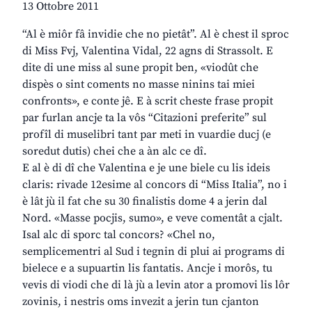
13 Ottobre 2011
“Al è miôr fâ invidie che no pietât”. Al è chest il sproc
di Miss Fvj, Valentina Vidal, 22 agns di Strassolt. E
dite di une miss al sune propit ben, «viodût che
dispès o sint coments no masse ninins tai miei
confronts», e conte jê. E à scrit cheste frase propit
par furlan ancje ta la vôs “Citazioni preferite” sul
profîl di muselibri tant par meti in vuardie ducj (e
soredut dutis) chei che a àn alc ce dî.
E al è di dî che Valentina e je une biele cu lis ideis
claris: rivade 12esime al concors di “Miss Italia”, no i
è lât jù il fat che su 30 finalistis dome 4 a jerin dal
Nord. «Masse pocjis, sumo», e veve comentât a cjalt.
Isal alc di sporc tal concors? «Chel no,
semplicementri al Sud i tegnin di plui ai programs di
bielece e a supuartin lis fantatis. Ancje i morôs, tu
vevis di viodi che di là jù a levin ator a promovi lis lôr
zovinis, i nestris oms invezit a jerin tun cjanton