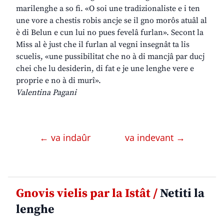
marilenghe a so fi. «O soi une tradizionaliste e i ten
une vore a chestis robis ancje se il gno morôs atuâl al
è di Belun e cun lui no pues fevelâ furlan». Secont la
Miss al è just che il furlan al vegni insegnât ta lis
scuelis, «une pussibilitat che no à di mancjâ par ducj
chei che lu desiderin, di fat e je une lenghe vere e
proprie e no à di murî».
Valentina Pagani
← va indaûr
va indevant →
Gnovis vielis par la Istât /
Netiti la
lenghe