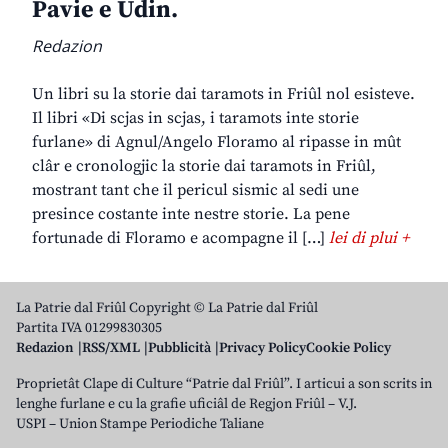
Pavie e Udin.
Redazion
Un libri su la storie dai taramots in Friûl nol esisteve.
Il libri «Di scjas in scjas, i taramots inte storie
furlane» di Agnul/Angelo Floramo al ripasse in mût
clâr e cronologjic la storie dai taramots in Friûl,
mostrant tant che il pericul sismic al sedi une
presince costante inte nestre storie. La pene
fortunade di Floramo e acompagne il […]
lei di plui +
La Patrie dal Friûl Copyright © La Patrie dal Friûl
Partita IVA 01299830305
Redazion
RSS/XML
Pubblicità
Privacy Policy
Cookie Policy
Proprietât Clape di Culture “Patrie dal Friûl”. I articui a son scrits in
lenghe furlane e cu la grafie uficiâl de Regjon Friûl – V.J.
USPI – Union Stampe Periodiche Taliane