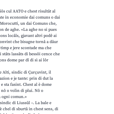
iôs cul AATO e chest risultât al
i fate in economie dai comuns o dai
io Morocutti, un dai Comuns che,
tion de aghe. «La aghe no si pues
ions locâls, gjavant altri podê ai
convint che bisugne tornâ a dâur
n timp e jere scontade ma che
i stâts lassâts di bessôi cence che
ons dome par dî di sì ai lôr
 Alti, sindic di Çurçuvint, il
azion e je tante: prin di dut la
e sta fasint. Chest al è dome
 nô o volìn di plui. Nô o
 a ogni comun.»
 sindic di Liussûl –. La bale e
 è chel di sburtâ in chest sens, di