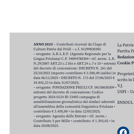
ANNO 2025
– Contributi ricevuti da Clape di
La Patrie
Culture Patrie dal Friûl – c.f. 01299830305
Partita 
– erogante: A.R.L.E.F. (Agenzia Regionale per la
Redazio
Lingua Friulana) C.F. 94094780304 • rif. norm. L.R.
Cookie P
N.29/2007 ART.23 c.2 bis e ART.24 c.7 e 10 • estremi
del decreto di concessione: DECRETO N. 261 del
25/10/2022 importo contributo € 3.500,00 (saldo) in
Proprietâ
data 06/11/2025 • DECRETO N. 173 del 27/06/2025 €
scrits in
34.842,23 in data 31/07/2025;
V.J.
– erogante: FONDAZIONE FRIULI CF. 00158650309 •
USPI – U
estremi del decreto di concessione: Codice
progetto 2024-0124 ID 23405 campagna di
sensibilizzazione giornalistica dei sindaci aderenti
ENSOUL 
all’assemblea della comunità linguistica Friulana •
contributo € 3.450,00 • in data 12/05/2025;
– erogante: Agenzia delle Entrate • rif. norm.:
Contributo 5 per Mille • contributo: € 1.593,02 • in
data 20/08/2025.