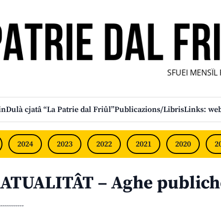
SFUEI MENSÎL FU
in
Dulà cjatâ “La Patrie dal Friûl”
Publicazions/Libris
Links: web
2024
2023
2022
2021
2020
2
ATUALITÂT – Aghe publich
............