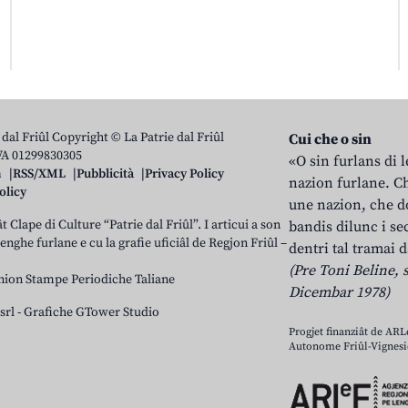
 dal Friûl Copyright © La Patrie dal Friûl
Cui che o sin
IVA 01299830305
«O sin furlans di 
n
RSS/XML
Pubblicità
Privacy Policy
nazion furlane. Ch
olicy
une nazion, che do
t Clape di Culture “Patrie dal Friûl”. I articui a son
bandis dilunc i se
 lenghe furlane e cu la grafie uficiâl de Regjon Friûl –
dentri tal tramai d
(Pre Toni Beline, s
nion Stampe Periodiche Taliane
Dicembar 1978)
srl
-
Grafiche GTower Studio
Progjet finanziât de AR
Autonome Friûl-Vignesie