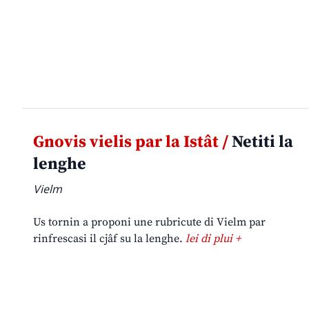
Gnovis vielis par la Istât /
Netiti la
lenghe
Vielm
Us tornin a proponi une rubricute di Vielm par
rinfrescasi il cjâf su la lenghe.
lei di plui +