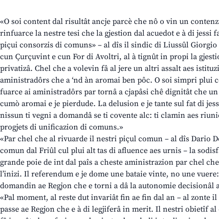
«O soi content dal risultât ancje parcè che nô o vin un contenz
rinfuarce la nestre tesi che la gjestion dal acuedot e à di jess
piçui consorzis di comuns» – al dîs il sindic di Liussûl Giorg
cun Çurçuvint e cun For di Avoltri, al à tignût in propi la gjes
privatizâ. Chel che a volevin fâ al jere un altri assalt aes istituz
aministradôrs che a ‘nd àn aromai ben pôc. O soi simpri plui 
fuarce ai aministradôrs par tornâ a cjapâsi chê dignitât che u
cumò aromai e je pierdude. La delusion e je tante sul fat di jess
nissun ti vegni a domandâ se ti covente alc: ti clamin aes riuni
progjets di unificazion di comuns.»
«Par chel che al rivuarde il nestri piçul comun – al dîs Dario De
comun dal Friûl cul plui alt tas di afluence aes urnis – la sodisf
grande poie de int dal paîs a cheste aministrazion par chel che 
l’inizi. Il referendum e je dome une bataie vinte, no une vuere:
domandin ae Regjon che e torni a dâ la autonomie decisionâl
«Pal moment, al reste dut invariât fin ae fin dal an – al zonte il
passe ae Regjon che e à di legjiferâ in merit. Il nestri obietîf al