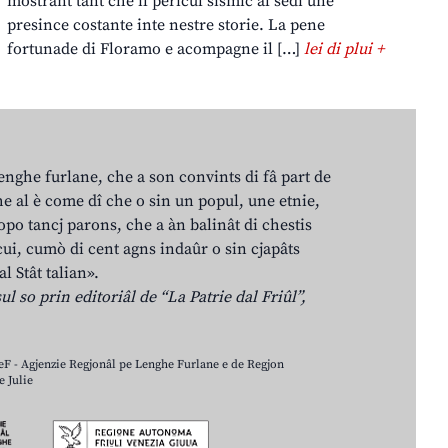
mostrant tant che il pericul sismic al sedi une
presince costante inte nestre storie. La pene
fortunade di Floramo e acompagne il […]
lei di plui +
lenghe furlane, che a son convints di fâ part de
e al è come dî che o sin un popul, une etnie,
po tancj parons, che a àn balinât di chestis
cui, cumò di cent agns indaûr o sin cjapâts
al Stât talian».
ul so prin editoriâl de “La Patrie dal Friûl”,
LeF - Agjenzie Regjonâl pe Lenghe Furlane e de Regjon
 Julie