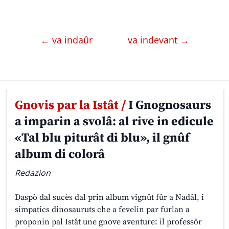
← va indaûr
va indevant →
Gnovis par la Istât /
I Gnognosaurs
a imparin a svolâ: al rive in edicule
«Tal blu piturât di blu», il gnûf
album di colorâ
Redazion
Daspò dal sucès dal prin album vignût fûr a Nadâl, i
simpatics dinosauruts che a fevelin par furlan a
proponin pal Istât une gnove aventure: il professôr