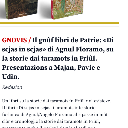
GNOVIS /
Il gnûf libri de Patrie: «Di
scjas in scjas» di Agnul Floramo, su
la storie dai taramots in Friûl.
Presentazions a Majan, Pavie e
Udin.
Redazion
Un libri su la storie dai taramots in Friûl nol esisteve.
Il libri «Di scjas in scjas, i taramots inte storie
furlane» di Agnul/Angelo Floramo al ripasse in mût
clâr e cronologjic la storie dai taramots in Friûl,