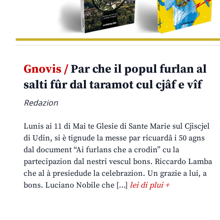
Gnovis /
Par che il popul furlan al
salti fûr dal taramot cul cjâf e vîf
Redazion
Lunis ai 11 di Mai te Glesie di Sante Marie sul Cjiscjel
di Udin, si è tignude la messe par ricuardâ i 50 agns
dal document “Ai furlans che a crodin” cu la
partecipazion dal nestri vescul bons. Riccardo Lamba
che al à presiedude la celebrazion. Un grazie a lui, a
bons. Luciano Nobile che […]
lei di plui +