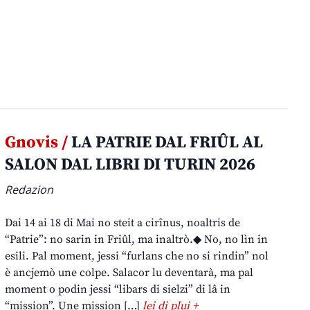
Gnovis /
LA PATRIE DAL FRIÛL AL
SALON DAL LIBRI DI TURIN 2026
Redazion
Dai 14 ai 18 di Mai no steit a cirînus, noaltris de
“Patrie”: no sarin in Friûl, ma inaltrò.◆ No, no lìn in
esili. Pal moment, jessi “furlans che no si rindin” nol
è ancjemò une colpe. Salacor lu deventarà, ma pal
moment o podin jessi “libars di sielzi” di lâ in
“mission”. Une mission […]
lei di plui +