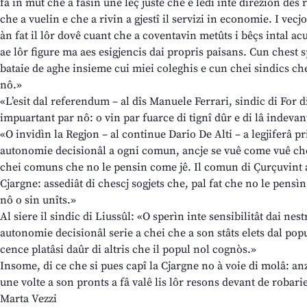
fâ in mût che a fasin une leç juste che e ledi inte direzion des
che a vuelin e che a rivin a gjestî il servizi in economie. I ve
àn fat il lôr dovê cuant che a coventavin metûts i bêçs intal a
ae lôr figure ma aes esigjencis dai propris paisans. Cun chest sp
bataie de aghe insieme cui miei coleghis e cun chei sindics ch
nô.»
«L’esit dal referendum – al dîs Manuele Ferrari, sindic di For di
impuartant par nô: o vin par fuarce di tignî dûr e di lâ indevant
«O invidìn la Regjon – al continue Dario De Alti – a legjiferâ pr
autonomie decisionâl a ogni comun, ancje se vuê come vuê ches
chei comuns che no le pensin come jê. Il comun di Çurçuvint a
Cjargne: assediât di chescj sogjets che, pal fat che no le pens
nô o sin unîts.»
Al siere il sindic di Liussûl: «O sperìn inte sensibilitât dai nes
autonomie decisionâl serie a chei che a son stâts elets dal popu
cence platâsi daûr di altris che il popul nol cognòs.»
Insome, di ce che si pues capî la Cjargne no à voie di molâ: anz
une volte a son pronts a fâ valê lis lôr resons devant de robari
Marta Vezzi