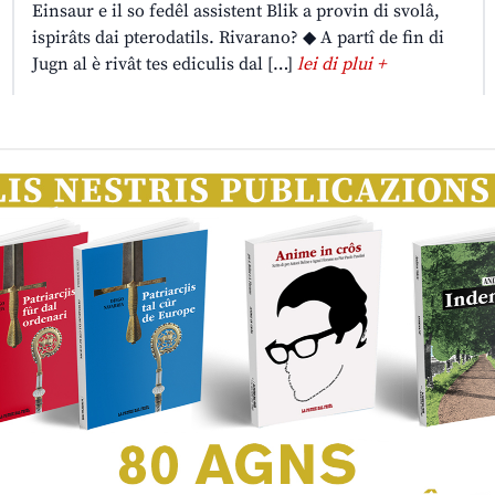
Einsaur e il so fedêl assistent Blik a provin di svolâ,
ispirâts dai pterodatils. Rivarano? ◆ A partî de fin di
Jugn al è rivât tes ediculis dal […]
lei di plui +