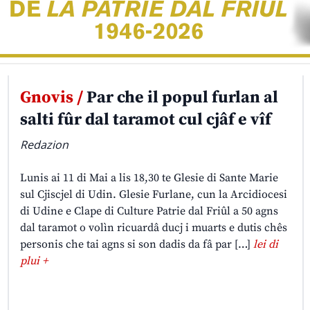
Gnovis /
Par che il popul furlan al
salti fûr dal taramot cul cjâf e vîf
Redazion
Lunis ai 11 di Mai a lis 18,30 te Glesie di Sante Marie
sul Cjiscjel di Udin. Glesie Furlane, cun la Arcidiocesi
di Udine e Clape di Culture Patrie dal Friûl a 50 agns
dal taramot o volìn ricuardâ ducj i muarts e dutis chês
personis che tai agns si son dadis da fâ par […]
lei di
plui +