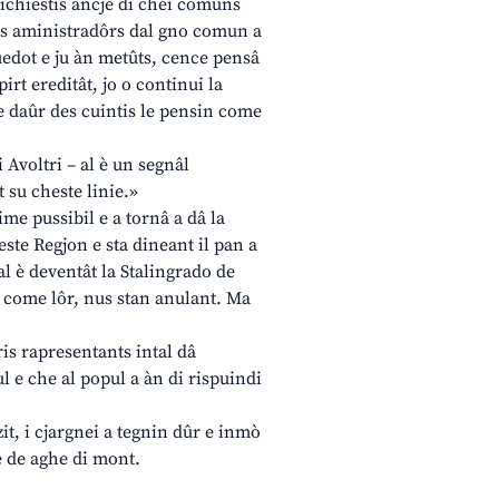
 richiestis ancje di chei comuns
cjos aministradôrs dal gno comun a
cuedot e ju àn metûts, cence pensâ
irt ereditât, jo o continui la
e daûr des cuintis le pensin come
 Avoltri – al è un segnâl
 su cheste linie.»
ime pussibil e a tornâ a dâ la
te Regjon e sta dineant il pan a
l è deventât la Stalingrado de
ìn come lôr, nus stan anulant. Ma
tris rapresentants intal dâ
l e che al popul a àn di rispuindi
it, i cjargnei a tegnin dûr e inmò
e de aghe di mont.