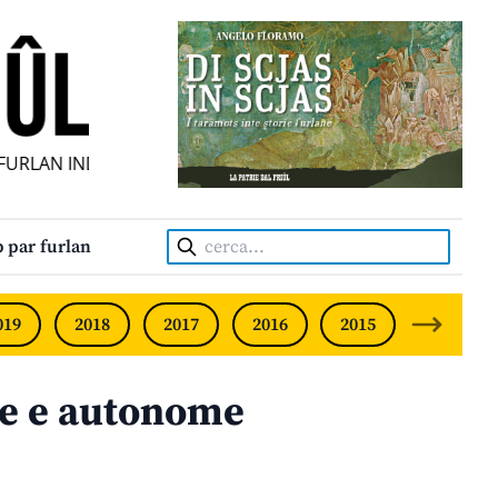
RLAN INDIPENDENT • INDEPENDENT FRIULIAN MONTHLY • 
Cerca:
 par furlan
019
2018
2017
2016
2015
2014
e e autonome