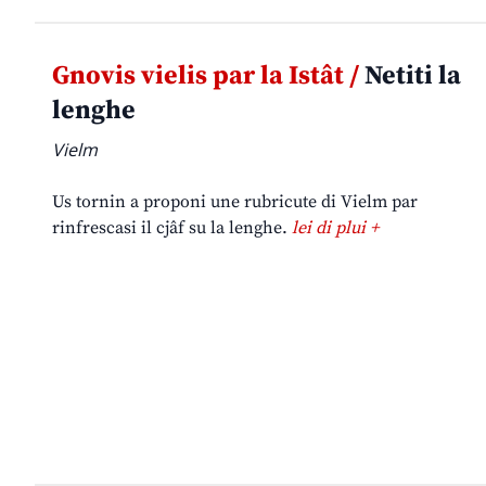
Gnovis vielis par la Istât /
Netiti la
lenghe
Vielm
Us tornin a proponi une rubricute di Vielm par
rinfrescasi il cjâf su la lenghe.
lei di plui +