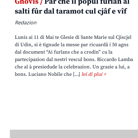
Gnovis /
Par che il popul furlan al
salti fûr dal taramot cul cjâf e vîf
Redazion
Lunis ai 11 di Mai te Glesie di Sante Marie sul Cjiscjel
di Udin, si è tignude la messe par ricuardâ i 50 agns
dal document “Ai furlans che a crodin” cu la
partecipazion dal nestri vescul bons. Riccardo Lamba
che al à presiedude la celebrazion. Un grazie a lui, a
bons. Luciano Nobile che […]
lei di plui +