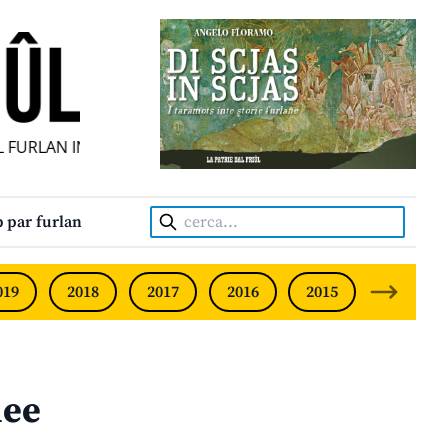
FURLAN INDIPENDENT • INDEPENDENT FRIULIAN MONTHLY •
Cerca:
 par furlan
019
2018
2017
2016
2015
2014
lee