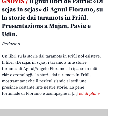
GNOVIS /
Il gnûf libri de Patrie: «Di
scjas in scjas» di Agnul Floramo, su
la storie dai taramots in Friûl.
Presentazions a Majan, Pavie e
Udin.
Redazion
Un libri su la storie dai taramots in Friûl nol esisteve.
Il libri «Di scjas in scjas, i taramots inte storie
furlane» di Agnul/Angelo Floramo al ripasse in mût
clâr e cronologjic la storie dai taramots in Friûl,
mostrant tant che il pericul sismic al sedi une
presince costante inte nestre storie. La pene
fortunade di Floramo e acompagne il […]
lei di plui +