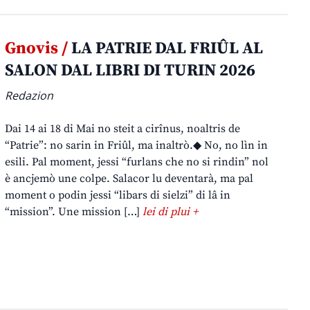
Gnovis /
LA PATRIE DAL FRIÛL AL
SALON DAL LIBRI DI TURIN 2026
Redazion
Dai 14 ai 18 di Mai no steit a cirînus, noaltris de
“Patrie”: no sarin in Friûl, ma inaltrò.◆ No, no lìn in
esili. Pal moment, jessi “furlans che no si rindin” nol
è ancjemò une colpe. Salacor lu deventarà, ma pal
moment o podin jessi “libars di sielzi” di lâ in
“mission”. Une mission […]
lei di plui +