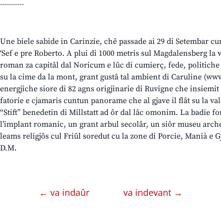
............
Une biele sabide in Carinzie, chê passade ai 29 di Setembar cu
‘Sef e pre Roberto. A plui di 1000 metris sul Magdalensberg la vis
roman za capitâl dal Noricum e lûc di cumierç, fede, politiche
su la cime da la mont, grant gustâ tal ambient di Caruline (
energjiche siore di 82 agns origjinarie di Ruvigne che insiemit a
fatorie e cjamaris cuntun panorame che al gjave il flât su la val
“Stift” benedetin di Millstatt ad ôr dal lâc omonim. La badie f
l’implant romanic, un grant arbul secolâr, un siôr museu arche
leams religjôs cul Friûl soredut cu la zone di Porcie, Manià e G
D.M.
← va indaûr
va indevant →