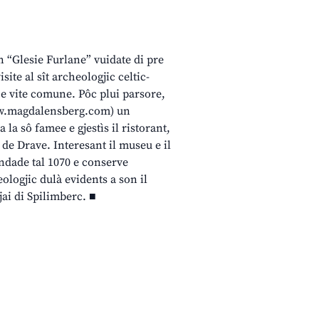
n “Glesie Furlane” vuidate di pre
ite al sît archeologjic celtic-
 e vite comune. Pôc plui parsore,
www.magdalensberg.com) un
 la sô famee e gjestìs il ristorant,
 de Drave. Interesant il museu e il
ondade tal 1070 e conserve
ologjic dulà evidents a son il
jai di Spilimberc. ■