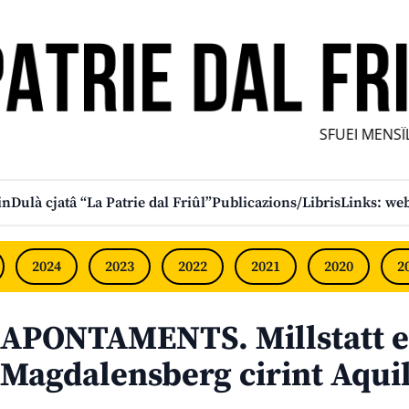
SFUEI MENSÎL 
in
Dulà cjatâ “La Patrie dal Friûl”
Publicazions/Libris
Links: web
2024
2023
2022
2021
2020
2
APONTAMENTS. Millstatt e
Magdalensberg cirint Aqui