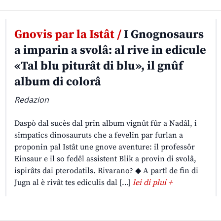
Gnovis par la Istât /
I Gnognosaurs
a imparin a svolâ: al rive in edicule
«Tal blu piturât di blu», il gnûf
album di colorâ
Redazion
Daspò dal sucès dal prin album vignût fûr a Nadâl, i
simpatics dinosauruts che a fevelin par furlan a
proponin pal Istât une gnove aventure: il professôr
Einsaur e il so fedêl assistent Blik a provin di svolâ,
ispirâts dai pterodatils. Rivarano? ◆ A partî de fin di
Jugn al è rivât tes ediculis dal […]
lei di plui +