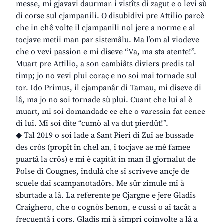
messe, mi gjavavi daurman i vistîts di zagut e o levi sù
di corse sul cjampanili. O disubidivi pre Attilio parcè
che in chê volte il cjampanili nol jere a norme e al
tocjave metii man par sistemâlu. Ma l’om al viodeve
che o vevi passion e mi diseve “Va, ma sta atente!”.
Muart pre Attilio, a son cambiâts diviers predis tal
timp; jo no vevi plui coraç e no soi mai tornade sul
tor. Ido Primus, il cjampanâr di Tamau, mi diseve di
lâ, ma jo no soi tornade sù plui. Cuant che lui al è
muart, mi soi domandade ce che o varessin fat cence
di lui. Mi soi dite “cumò al va dut pierdût!”.
◆ Tal 2019 o soi lade a Sant Pieri di Zui ae bussade
des crôs (propit in chel an, i tocjave ae mê famee
puartâ la crôs) e mi è capitât in man il gjornalut de
Polse di Cougnes, indulà che si scriveve ancje de
scuele dai scampanotadôrs. Me sûr zimule mi à
sburtade a lâ. La referente pe Cjargne e jere Gladis
Craighero, che o cognòs benon, e cussì o ai tacât a
frecuentâ i cors. Gladis mi à simpri coinvolte a lâ a