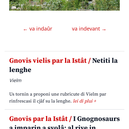
← va indaûr
va indevant →
Gnovis vielis par la Istât /
Netiti la
lenghe
Vielm
Us tornin a proponi une rubricute di Vielm par
rinfrescasi il cjâf su la lenghe.
lei di plui +
Gnovis par la Istât /
I Gnognosaurs
a imparin a svolâ: al rive in