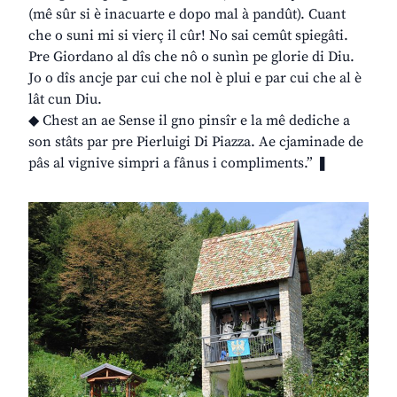
(mê sûr si è inacuarte e dopo mal à pandût). Cuant
che o suni mi si vierç il cûr! No sai cemût spiegâti.
Pre Giordano al dîs che nô o sunìn pe glorie di Diu.
Jo o dîs ancje par cui che nol è plui e par cui che al è
lât cun Diu.
◆ Chest an ae Sense il gno pinsîr e la mê dediche a
son stâts par pre Pierluigi Di Piazza. Ae cjaminade de
pâs al vignive simpri a fânus i compliments.” ❚