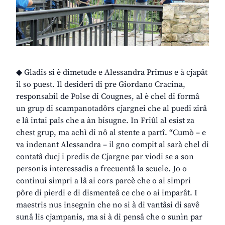
◆ Gladis si è dimetude e Alessandra Primus e à cjapât
il so puest. Il desideri di pre Giordano Cracina,
responsabil de Polse di Cougnes, al è chel di formâ
un grup di scampanotadôrs cjargnei che al puedi zirâ
e lâ intai paîs che a àn bisugne. In Friûl al esist za
chest grup, ma achì di nô al stente a partî. “Cumò – e
va indenant Alessandra – il gno compit al sarà chel di
contatâ ducj i predis de Cjargne par viodi se a son
personis interessadis a frecuentâ la scuele. Jo o
continui simpri a lâ ai cors parcè che o ai simpri
pôre di pierdi e di dismenteâ ce che o ai imparât. I
maestris nus insegnin che no si à di vantâsi di savê
sunâ lis cjampanis, ma si à di pensâ che o sunìn par