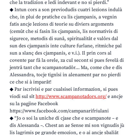
che la tradizion e ledi indevant e no si pierdi.”
◆ Intun cors a son previodudis cuatri lezions indulà
che, in plui de pratiche cu lis cjampanis, a vegnin
fatis ancje lezions di teorie su diviers argoments
(cemût che si fasin lis cjampanis, lis normativis di
sigurece, metodis di sunâ, spiritualitât e valôrs dal
sun des cjampanis inte culture furlane, ritmiche pal
sun a slanç des cjampanis, e v.i.). Il prin cors al
covente par fâ la orele, za cul secont si pues fevelâ di
jentrâ tant che scampanotadôr… Ma, come che e dîs
Alessandra, tocje tignîsi in alenament par no pierdi
ce che si à imparât!
◆ Par iscrivisi e par cualsisei informazion, si pues
viodi sul sît
http://www.scampanotadors.org/
e ancje
su la pagjine Facebook
https://www.facebook.com/campanarifriulani
◆ “Jo o soi la uniche di cjase che e scampanote – e
dîs Alessanda –. Chest an ae Sense mi son vignudis jù
lis lagrimis pe grande emozion, e o ai ancje sbaliât