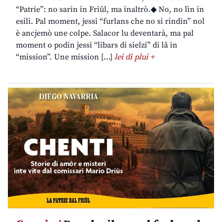
“Patrie”: no sarin in Friûl, ma inaltrò.◆ No, no lìn in
esili. Pal moment, jessi “furlans che no si rindin” nol
è ancjemò une colpe. Salacor lu deventarà, ma pal
moment o podin jessi “libars di sielzi” di lâ in
“mission”. Une mission […]
lei di plui +