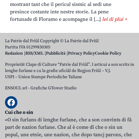
mostrant tant che il pericul sismic al sedi une
presince costante inte nestre storie. La pene
fortunade di Floramo e acompagne il […]
lei di plui +
La Patrie dal Friûl Copyright © La Patrie dal Friûl
Partita IVA 01299830305
Redazion
RSS/XML
Pubblicità
Privacy Policy
Cookie Policy
Proprietât Clape di Culture “Patrie dal Friûl”. I articui a son scrits in
lenghe furlane e cu la grafie uficiâl de Regjon Friûl – V.J.
USPI – Union Stampe Periodiche Taliane
ENSOUL srl
-
Grafiche GTower Studio
Cui che o sin
«O sin furlans di lenghe furlane, che a son convints di fâ
part de nazion furlane. Che al è come dî che o sin un
popul, une etnie, une nazion, che dopo tancj parons, che