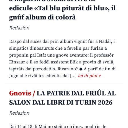
edicule «Tal blu piturât di blu», il
gnûf album di colorâ
Redazion
Daspò dal sucès dal prin album vignût fûr a Nadâl, i
simpatics dinosauruts che a fevelin par furlan a
proponin pal Istât une gnove aventure: il professôr
Einsaur e il so fedêl assistent Blik a provin di svolâ,
ispirâts dai pterodatils. Rivarano? ◆ A partî de fin di
Jugn al è rivât tes ediculis dal […]
lei di plui +
Gnovis /
LA PATRIE DAL FRIÛL AL
SALON DAL LIBRI DI TURIN 2026
Redazion
Dai 14 ai 18 di Mai no steit a cirînus, noaltris de