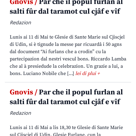
Gnovis /
Par che il popul furlan al
salti fûr dal taramot cul cjâf e vîf
Redazion
Lunis ai 11 di Mai te Glesie di Sante Marie sul Cjiscjel
di Udin, si è tignude la messe par ricuardâ i 50 agns
dal document “Ai furlans che a crodin” cu la
partecipazion dal nestri vescul bons. Riccardo Lamba
che al à presiedude la celebrazion. Un grazie a lui, a
bons. Luciano Nobile che […]
lei di plui +
Gnovis /
Par che il popul furlan al
salti fûr dal taramot cul cjâf e vîf
Redazion
Lunis ai 11 di Mai a lis 18,30 te Glesie di Sante Marie
sul Cjiscjel di Udin. Glesie Furlane, cun la