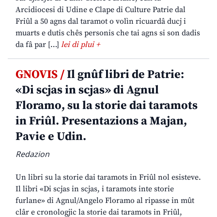
Arcidiocesi di Udine e Clape di Culture Patrie dal
Friûl a 50 agns dal taramot o volìn ricuardâ ducj i
muarts e dutis chês personis che tai agns si son dadis
da fâ par […]
lei di plui +
GNOVIS /
Il gnûf libri de Patrie:
«Di scjas in scjas» di Agnul
Floramo, su la storie dai taramots
in Friûl. Presentazions a Majan,
Pavie e Udin.
Redazion
Un libri su la storie dai taramots in Friûl nol esisteve.
Il libri «Di scjas in scjas, i taramots inte storie
furlane» di Agnul/Angelo Floramo al ripasse in mût
clâr e cronologjic la storie dai taramots in Friûl,