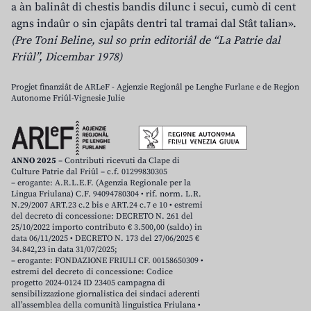
a àn balinât di chestis bandis dilunc i secui, cumò di cent
agns indaûr o sin cjapâts dentri tal tramai dal Stât talian».
(Pre Toni Beline, sul so prin editoriâl de “La Patrie dal
Friûl”, Dicembar 1978)
Progjet finanziât de ARLeF - Agjenzie Regjonâl pe Lenghe Furlane e de Regjon
Autonome Friûl-Vignesie Julie
ANNO 2025
– Contributi ricevuti da Clape di
Culture Patrie dal Friûl – c.f. 01299830305
– erogante: A.R.L.E.F. (Agenzia Regionale per la
Lingua Friulana) C.F. 94094780304 • rif. norm. L.R.
N.29/2007 ART.23 c.2 bis e ART.24 c.7 e 10 • estremi
del decreto di concessione: DECRETO N. 261 del
25/10/2022 importo contributo € 3.500,00 (saldo) in
data 06/11/2025 • DECRETO N. 173 del 27/06/2025 €
34.842,23 in data 31/07/2025;
– erogante: FONDAZIONE FRIULI CF. 00158650309 •
estremi del decreto di concessione: Codice
progetto 2024-0124 ID 23405 campagna di
sensibilizzazione giornalistica dei sindaci aderenti
all’assemblea della comunità linguistica Friulana •