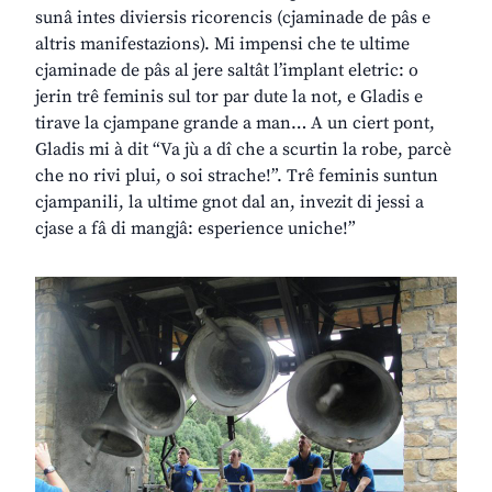
sunâ intes diviersis ricorencis (cjaminade de pâs e
altris manifestazions). Mi impensi che te ultime
cjaminade de pâs al jere saltât l’implant eletric: o
jerin trê feminis sul tor par dute la not, e Gladis e
tirave la cjampane grande a man… A un ciert pont,
Gladis mi à dit “Va jù a dî che a scurtin la robe, parcè
che no rivi plui, o soi strache!”. Trê feminis suntun
cjampanili, la ultime gnot dal an, invezit di jessi a
cjase a fâ di mangjâ: esperience uniche!”