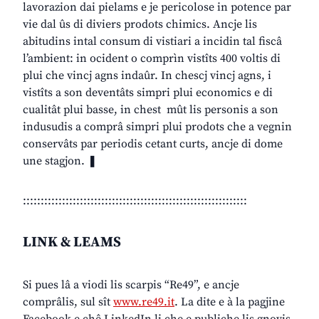
lavorazion dai pielams e je pericolose in potence par
vie dal ûs di diviers prodots chimics. Ancje lis
abitudins intal consum di vistiari a incidin tal fiscâ
l’ambient: in ocident o comprìn vistîts 400 voltis di
plui che vincj agns indaûr. In chescj vincj agns, i
vistîts a son deventâts simpri plui economics e di
cualitât plui basse, in chest mût lis personis a son
indusudis a comprâ simpri plui prodots che a vegnin
conservâts par periodis cetant curts, ancje di dome
une stagjon. ❚
:::::::::::::::::::::::::::::::::::::::::::::::::::::::::::::::
LINK & LEAMS
Si pues lâ a viodi lis scarpis “Re49”, e ancje
comprâlis, sul sît
www.re49.it
. La dite e à la pagjine