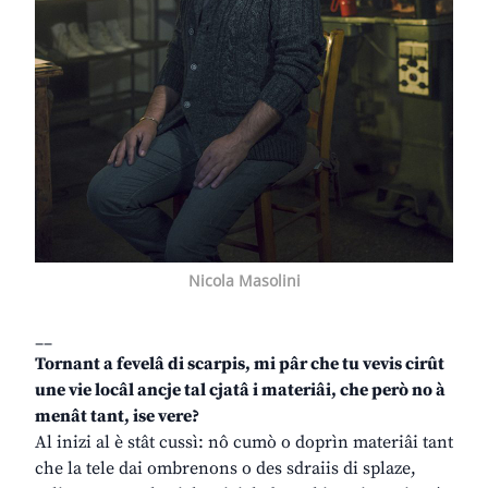
Nicola Masolini
__
Tornant a fevelâ di scarpis, mi pâr che tu vevis cirût
une vie locâl ancje tal cjatâ i materiâi, che però no à
menât tant, ise vere?
Al inizi al è stât cussì: nô cumò o doprìn materiâi tant
che la tele dai ombrenons o des sdraiis di splaze,