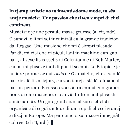
__
In cjamp artistic no tu inventis dome mode, tu sês
ancje musicist. Une passion che ti ven simpri di chel
continent.
Musicist e je une peraule masse gruesse (al rît, ndr).
O sunavi, e li mi soi incuintrât cu la grande tradizion
dal Reggae. Une musiche che mi è simpri plasude.
Par dî, mi visi che di piçul, lant in machine cun gno
pari, al veve lis cassetis di Celentano e di Bob Marley,
e a mi mi plaseve tant di plui il secont. La Etiopie e je
la tiere promesse dai
rasta
de Gjamaiche, che a van là
par ricjatâ lis origjins, e a son tancj a stâ là, almancul
par un periodi. E cussì o soi stât in contat cun grancj
nons di chê musiche, e o ai vût fintremai il plasê di
sunâ cun lôr. Un gno grant sium al sarès chel di
organizâ e di seguî un tour di un trop di chescj grancj
artiscj in Europe. Ma par cumò o soi masse impegnât
cul rest (al rît, ndr) ❚