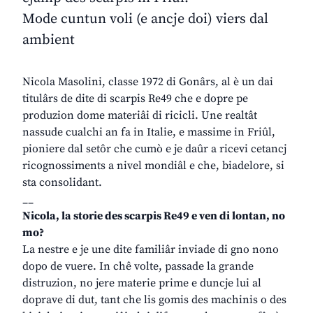
Mode cuntun voli (e ancje doi) viers dal
ambient
Nicola Masolini, classe 1972 di Gonârs, al è un dai
titulârs de dite di scarpis Re49 che e dopre pe
produzion dome materiâi di ricicli. Une realtât
nassude cualchi an fa in Italie, e massime in Friûl,
pioniere dal setôr che cumò e je daûr a ricevi cetancj
ricognossiments a nivel mondiâl e che, biadelore, si
sta consolidant.
__
Nicola, la storie des scarpis Re49 e ven di lontan, no
mo?
La nestre e je une dite familiâr inviade di gno nono
dopo de vuere. In chê volte, passade la grande
distruzion, no jere materie prime e duncje lui al
doprave di dut, tant che lis gomis des machinis o des