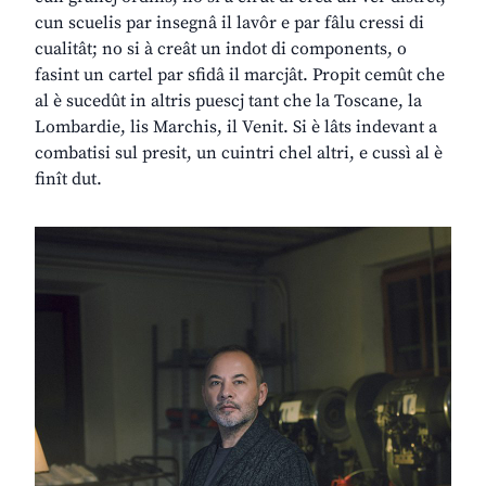
cun scuelis par insegnâ il lavôr e par fâlu cressi di
cualitât; no si à creât un indot di components, o
fasint un cartel par sfidâ il marcjât. Propit cemût che
al è sucedût in altris puescj tant che la Toscane, la
Lombardie, lis Marchis, il Venit. Si è lâts indevant a
combatisi sul presit, un cuintri chel altri, e cussì al è
finît dut.