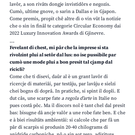
lavôr, a son rivâts dongje invistidôrs e negozis.
Cumò, ultime gnove, o sarìn a Dallas e in Gjapon.
Come premis, propit chê altre dì o vin vût la notizie
che o sin in finâl te categorie Circular Economy dai
2022 Luxury Innovation Awards di Gjinevre.
__
Fevelant di chest, mi pâr che la imprese si sta
rivolzint plui al setôr dal lus: no ise pussibile par
cumò une mode plui a bon presit tal cjamp dal
ricicli?
Come che ti disevi, daûr al è un grant lavôr di
ricercje di materiâi, par testâju, par lavâju e sielzi
chei bogns di doprâ. In pratiche, si spint il dopli. E
dut câs, une scarpe fate
a regola d’arte
in Italie no
pues costâ pôc. Ma il discors nol è tant chel dal presit
bas: bisugne dâ ancje valôr a une robe fate ben. E che
e à biei risultâts ambientâi: si calcole che par fâ un
pâr di scarpis si produsin 20-40 chilograms di
anidride carboniche, nô o sin sot zero, adiriture