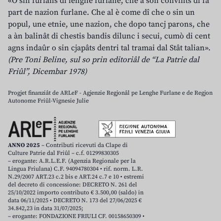
«O sin furlans di lenghe furlane, che a son convints di fâ
part de nazion furlane. Che al è come dî che o sin un
popul, une etnie, une nazion, che dopo tancj parons, che
a àn balinât di chestis bandis dilunc i secui, cumò di cent
agns indaûr o sin cjapâts dentri tal tramai dal Stât talian».
(Pre Toni Beline, sul so prin editoriâl de “La Patrie dal
Friûl”, Dicembar 1978)
Progjet finanziât de ARLeF - Agjenzie Regjonâl pe Lenghe Furlane e de Regjon
Autonome Friûl-Vignesie Julie
ANNO 2025
– Contributi ricevuti da Clape di
Culture Patrie dal Friûl – c.f. 01299830305
– erogante: A.R.L.E.F. (Agenzia Regionale per la
Lingua Friulana) C.F. 94094780304 • rif. norm. L.R.
N.29/2007 ART.23 c.2 bis e ART.24 c.7 e 10 • estremi
del decreto di concessione: DECRETO N. 261 del
25/10/2022 importo contributo € 3.500,00 (saldo) in
data 06/11/2025 • DECRETO N. 173 del 27/06/2025 €
34.842,23 in data 31/07/2025;
– erogante: FONDAZIONE FRIULI CF. 00158650309 •