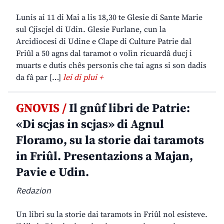
Lunis ai 11 di Mai a lis 18,30 te Glesie di Sante Marie
sul Cjiscjel di Udin. Glesie Furlane, cun la
Arcidiocesi di Udine e Clape di Culture Patrie dal
Friûl a 50 agns dal taramot o volìn ricuardâ ducj i
muarts e dutis chês personis che tai agns si son dadis
da fâ par […]
lei di plui +
GNOVIS /
Il gnûf libri de Patrie:
«Di scjas in scjas» di Agnul
Floramo, su la storie dai taramots
in Friûl. Presentazions a Majan,
Pavie e Udin.
Redazion
Un libri su la storie dai taramots in Friûl nol esisteve.