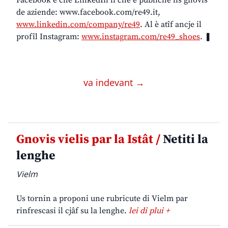
Facebook e chê LinkedIn li che e publiche lis gnovis
de aziende: www.facebook.com/re49.it,
www.linkedin.com/company/re49
. Al è atîf ancje il
profîl Instagram:
www.instagram.com/re49_shoes
. ❚
va indevant →
Gnovis vielis par la Istât /
Netiti la
lenghe
Vielm
Us tornin a proponi une rubricute di Vielm par
rinfrescasi il cjâf su la lenghe.
lei di plui +