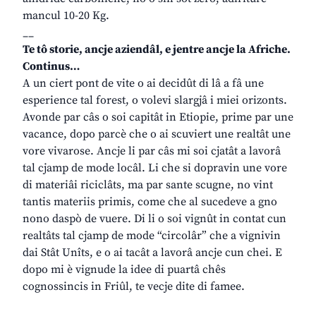
mancul 10-20 Kg.
__
Te tô storie, ancje aziendâl, e jentre ancje la Afriche.
Continus…
A un ciert pont de vite o ai decidût di lâ a fâ une
esperience tal forest, o volevi slargjâ i miei orizonts.
Avonde par câs o soi capitât in Etiopie, prime par une
vacance, dopo parcè che o ai scuviert une realtât une
vore vivarose. Ancje li par câs mi soi cjatât a lavorâ
tal cjamp de mode locâl. Li che si dopravin une vore
di materiâi riciclâts, ma par sante scugne, no vint
tantis materiis primis, come che al sucedeve a gno
nono daspò de vuere. Di li o soi vignût in contat cun
realtâts tal cjamp de mode “circolâr” che a vignivin
dai Stât Unîts, e o ai tacât a lavorâ ancje cun chei. E
dopo mi è vignude la idee di puartâ chês
cognossincis in Friûl, te vecje dite di famee.