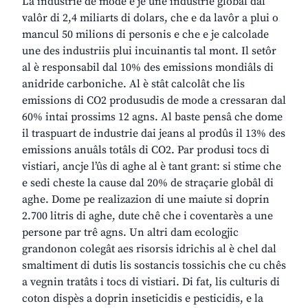
La industrie de mode e je une industrie globâl dal
valôr di 2,4 miliarts di dolars, che e da lavôr a plui o
mancul 50 milions di personis e che e je calcolade
une des industriis plui incuinantis tal mont. Il setôr
al è responsabil dal 10% des emissions mondiâls di
anidride carboniche. Al è stât calcolât che lis
emissions di CO2 produsudis de mode a cressaran dal
60% intai prossims 12 agns. Al baste pensâ che dome
il traspuart de industrie dai jeans al prodûs il 13% des
emissions anuâls totâls di CO2. Par produsi tocs di
vistiari, ancje l’ûs di aghe al è tant grant: si stime che
e sedi cheste la cause dal 20% de straçarie globâl di
aghe. Dome pe realizazion di une maiute si doprin
2.700 litris di aghe, dute chê che i coventarès a une
persone par trê agns. Un altri dam ecologjic
grandonon colegât aes risorsis idrichis al è chel dal
smaltiment di dutis lis sostancis tossichis che cu chês
a vegnin tratâts i tocs di vistiari. Di fat, lis culturis di
coton dispès a doprin inseticidis e pesticidis, e la