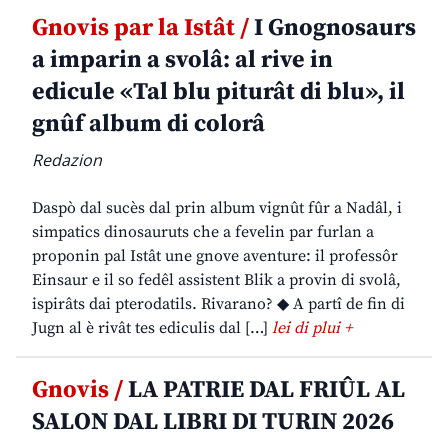
Gnovis par la Istât /
I Gnognosaurs
a imparin a svolâ: al rive in
edicule «Tal blu piturât di blu», il
gnûf album di colorâ
Redazion
Daspò dal sucès dal prin album vignût fûr a Nadâl, i
simpatics dinosauruts che a fevelin par furlan a
proponin pal Istât une gnove aventure: il professôr
Einsaur e il so fedêl assistent Blik a provin di svolâ,
ispirâts dai pterodatils. Rivarano? ◆ A partî de fin di
Jugn al è rivât tes ediculis dal […]
lei di plui +
Gnovis /
LA PATRIE DAL FRIÛL AL
SALON DAL LIBRI DI TURIN 2026