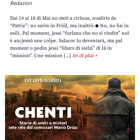
Redazion
Dai 14 ai 18 di Mai no steit a cirînus, noaltris de
“Patrie”: no sarin in Friûl, ma inaltrò.◆ No, no lìn in
esili. Pal moment, jessi “furlans che no si rindin” nol
è ancjemò une colpe. Salacor lu deventarà, ma pal
moment o podin jessi “libars di sielzi” di lâ in
“mission”. Une mission […]
lei di plui +