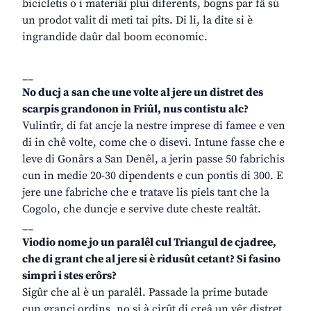
bicicletis o i materiâi plui diferents, bogns par fâ sù
un prodot valit di meti tai pîts. Di li, la dite si è
ingrandide daûr dal boom economic.
__
No ducj a san che une volte al jere un distret des
scarpis grandonon in Friûl, nus contistu alc?
Vulintîr, di fat ancje la nestre imprese di famee e ven
di in chê volte, come che o disevi. Intune fasse che e
leve di Gonârs a San Denêl, a jerin passe 50 fabrichis
cun in medie 20-30 dipendents e cun pontis di 300. E
jere une fabriche che e tratave lis piels tant che la
Cogolo, che duncje e servive dute cheste realtât.
__
Viodio nome jo un paralêl cul Triangul de cjadree,
che di grant che al jere si è ridusût cetant? Si fasino
simpri i stes erôrs?
Sigûr che al è un paralêl. Passade la prime butade
cun grancj ordins, no si à cirût di creâ un vêr distret,