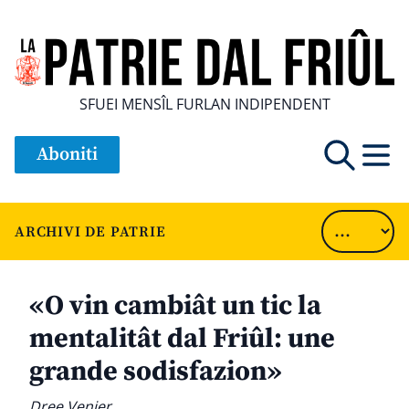
SFUEI MENSÎL FURLAN INDIPENDENT
Aboniti
ARCHIVI DE PATRIE
«O vin cambiât un tic la
mentalitât dal Friûl: une
grande sodisfazion»
Dree Venier