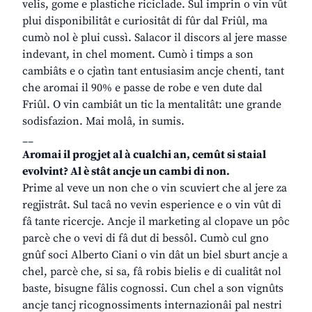
velis, gome e plastiche riciclade. Sul imprin o vin vût
plui disponibilitât e curiositât di fûr dal Friûl, ma
cumò nol è plui cussì. Salacor il discors al jere masse
indevant, in chel moment. Cumò i timps a son
cambiâts e o cjatìn tant entusiasim ancje chenti, tant
che aromai il 90% e passe de robe e ven dute dal
Friûl. O vin cambiât un tic la mentalitât: une grande
sodisfazion. Mai molâ, in sumis.
__
Aromai il progjet al à cualchi an, cemût si staial
evolvint? Al è stât ancje un cambi di non.
Prime al veve un non che o vin scuviert che al jere za
regjistrât. Sul tacâ no vevin esperience e o vin vût di
fâ tante ricercje. Ancje il marketing al clopave un pôc
parcè che o vevi di fâ dut di bessôl. Cumò cul gno
gnûf soci Alberto Ciani o vin dât un biel sburt ancje a
chel, parcè che, si sa, fâ robis bielis e di cualitât nol
baste, bisugne fâlis cognossi. Cun chel a son vignûts
ancje tancj ricognossiments internazionâi pal nestri