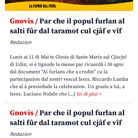
Gnovis /
Par che il popul furlan al
salti fûr dal taramot cul cjâf e vîf
Redazion
Lunis ai 11 di Mai te Glesie di Sante Marie sul Cjiscjel
di Udin, si è tignude la messe par ricuardâ i 50 agns
dal document “Ai furlans che a crodin” cu la
partecipazion dal nestri vescul bons. Riccardo Lamba
che al à presiedude la celebrazion. Un grazie a lui, a
bons. Luciano Nobile che […]
lei di plui +
Gnovis /
Par che il popul furlan al
salti fûr dal taramot cul cjâf e vîf
Redazion