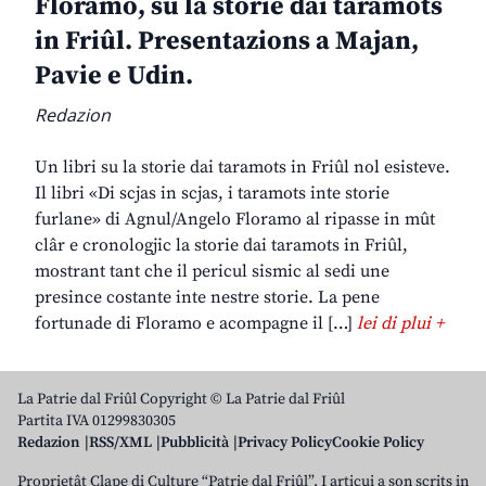
Floramo, su la storie dai taramots
in Friûl. Presentazions a Majan,
Pavie e Udin.
Redazion
Un libri su la storie dai taramots in Friûl nol esisteve.
Il libri «Di scjas in scjas, i taramots inte storie
furlane» di Agnul/Angelo Floramo al ripasse in mût
clâr e cronologjic la storie dai taramots in Friûl,
mostrant tant che il pericul sismic al sedi une
presince costante inte nestre storie. La pene
fortunade di Floramo e acompagne il […]
lei di plui +
La Patrie dal Friûl Copyright © La Patrie dal Friûl
Partita IVA 01299830305
Redazion
RSS/XML
Pubblicità
Privacy Policy
Cookie Policy
Proprietât Clape di Culture “Patrie dal Friûl”. I articui a son scrits in