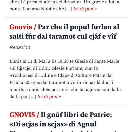
che al à presiedude la celebrazion. Un grazie a lui, a
bons. Luciano Nobile che […]
lei di plui +
Gnovis /
Par che il popul furlan al
salti fûr dal taramot cul cjâf e vîf
Redazion
Lunis ai 11 di Mai a lis 18,30 te Glesie di Sante Marie
sul Cjiscjel di Udin. Glesie Furlane, cun la
Arcidiocesi di Udine e Clape di Culture Patrie dal
Friûl a 50 agns dal taramot o volìn ricuardâ ducj i
muarts e dutis chês personis che tai agns si son dadis
da fâ par […]
lei di plui +
GNOVIS /
Il gnûf libri de Patrie:
«Di scjas in scjas» di Agnul