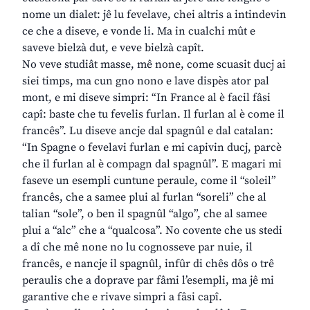
nome un dialet: jê lu fevelave, chei altris a intindevin
ce che a diseve, e vonde li. Ma in cualchi mût e
saveve bielzà dut, e veve bielzà capît.
No veve studiât masse, mê none, come scuasit ducj ai
siei timps, ma cun gno nono e lave dispès ator pal
mont, e mi diseve simpri: “In France al è facil fâsi
capî: baste che tu fevelis furlan. Il furlan al è come il
francês”. Lu diseve ancje dal spagnûl e dal catalan:
“In Spagne o fevelavi furlan e mi capivin ducj, parcè
che il furlan al è compagn dal spagnûl”. E magari mi
faseve un esempli cuntune peraule, come il “soleil”
francês, che a samee plui al furlan “soreli” che al
talian “sole”, o ben il spagnûl “algo”, che al samee
plui a “alc” che a “qualcosa”. No covente che us stedi
a dî che mê none no lu cognosseve par nuie, il
francês, e nancje il spagnûl, infûr di chês dôs o trê
peraulis che a doprave par fâmi l’esempli, ma jê mi
garantive che e rivave simpri a fâsi capî.