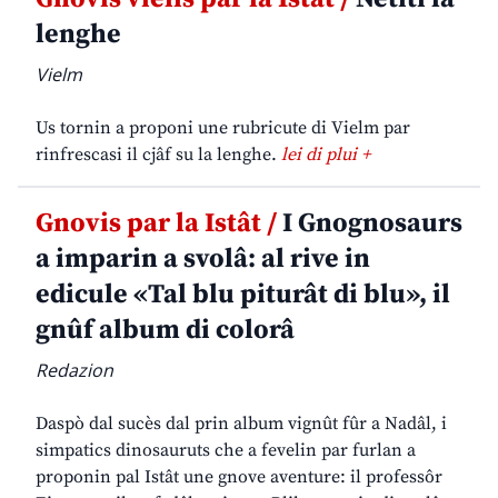
lenghe
Vielm
Us tornin a proponi une rubricute di Vielm par
rinfrescasi il cjâf su la lenghe.
lei di plui +
Gnovis par la Istât /
I Gnognosaurs
a imparin a svolâ: al rive in
edicule «Tal blu piturât di blu», il
gnûf album di colorâ
Redazion
Daspò dal sucès dal prin album vignût fûr a Nadâl, i
simpatics dinosauruts che a fevelin par furlan a
proponin pal Istât une gnove aventure: il professôr