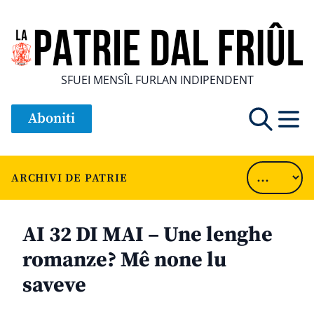
SFUEI MENSÎL FURLAN INDIPENDENT
Aboniti
ARCHIVI DE PATRIE
AI 32 DI MAI – Une lenghe
romanze? Mê none lu
saveve
............