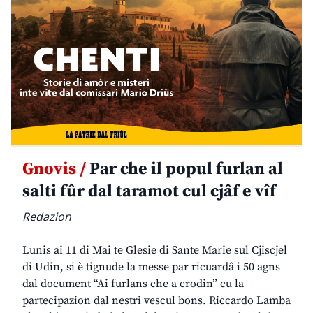
Gnovis /
Par che il popul furlan al
salti fûr dal taramot cul cjâf e vîf
Redazion
Lunis ai 11 di Mai te Glesie di Sante Marie sul Cjiscjel
di Udin, si è tignude la messe par ricuardâ i 50 agns
dal document “Ai furlans che a crodin” cu la
partecipazion dal nestri vescul bons. Riccardo Lamba