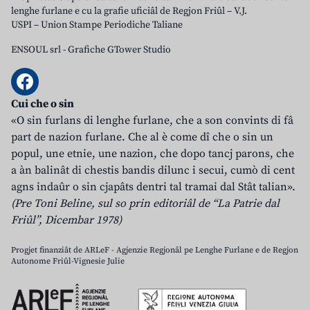
lenghe furlane e cu la grafie uficiâl de Regjon Friûl – V.J.
USPI – Union Stampe Periodiche Taliane
ENSOUL srl
-
Grafiche GTower Studio
Cui che o sin
«O sin furlans di lenghe furlane, che a son convints di fâ
part de nazion furlane. Che al è come dî che o sin un
popul, une etnie, une nazion, che dopo tancj parons, che
a àn balinât di chestis bandis dilunc i secui, cumò di cent
agns indaûr o sin cjapâts dentri tal tramai dal Stât talian».
(Pre Toni Beline, sul so prin editoriâl de “La Patrie dal
Friûl”, Dicembar 1978)
Progjet finanziât de ARLeF - Agjenzie Regjonâl pe Lenghe Furlane e de Regjon
Autonome Friûl-Vignesie Julie