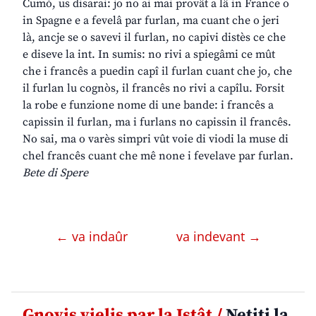
Cumò, us disarai: jo no ai mai provât a lâ in France o
in Spagne e a fevelâ par furlan, ma cuant che o jeri
là, ancje se o savevi il furlan, no capivi distès ce che
e diseve la int. In sumis: no rivi a spiegâmi ce mût
che i francês a puedin capî il furlan cuant che jo, che
il furlan lu cognòs, il francês no rivi a capîlu. Forsit
la robe e funzione nome di une bande: i francês a
capissin il furlan, ma i furlans no capissin il francês.
No sai, ma o varès simpri vût voie di viodi la muse di
chel francês cuant che mê none i fevelave par furlan.
Bete di Spere
← va indaûr
va indevant →
Gnovis vielis par la Istât /
Netiti la