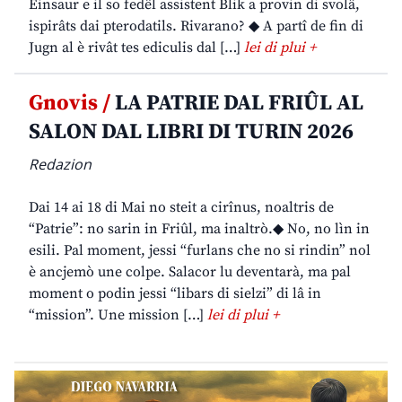
Einsaur e il so fedêl assistent Blik a provin di svolâ,
ispirâts dai pterodatils. Rivarano? ◆ A partî de fin di
Jugn al è rivât tes ediculis dal […]
lei di plui +
Gnovis /
LA PATRIE DAL FRIÛL AL
SALON DAL LIBRI DI TURIN 2026
Redazion
Dai 14 ai 18 di Mai no steit a cirînus, noaltris de
“Patrie”: no sarin in Friûl, ma inaltrò.◆ No, no lìn in
esili. Pal moment, jessi “furlans che no si rindin” nol
è ancjemò une colpe. Salacor lu deventarà, ma pal
moment o podin jessi “libars di sielzi” di lâ in
“mission”. Une mission […]
lei di plui +