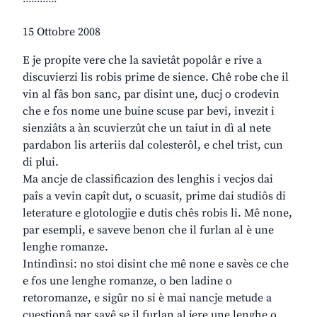
15 Ottobre 2008
E je propite vere che la savietât popolâr e rive a
discuvierzi lis robis prime de sience. Chê robe che il
vin al fâs bon sanc, par disint une, ducj o crodevin
che e fos nome une buine scuse par bevi, invezit i
sienziâts a àn scuvierzût che un taiut in dì al nete
pardabon lis arteriis dal colesterôl, e chel trist, cun
di plui.
Ma ancje de classificazion des lenghis i vecjos dai
paîs a vevin capît dut, o scuasit, prime dai studiôs di
leterature e glotologjie e dutis chês robis li. Mê none,
par esempli, e saveve benon che il furlan al è une
lenghe romanze.
Intindìnsi: no stoi disint che mê none e savès ce che
e fos une lenghe romanze, o ben ladine o
retoromanze, e sigûr no si è mai nancje metude a
cuestionâ par savê se il furlan al jere une lenghe o