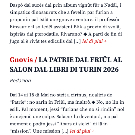
Daspò dal sucès dal prin album vignût fûr a Nadâl, i
simpatics dinosauruts che a fevelin par furlan a
proponin pal Istât une gnove aventure: il professôr
Einsaur e il so fedêl assistent Blik a provin di svolâ,
ispirâts dai pterodatils. Rivarano? ◆ A partî de fin di
Jugn al è rivât tes ediculis dal […]
lei di plui +
Gnovis /
LA PATRIE DAL FRIÛL AL
SALON DAL LIBRI DI TURIN 2026
Redazion
Dai 14 ai 18 di Mai no steit a cirînus, noaltris de
“Patrie”: no sarin in Friûl, ma inaltrò.◆ No, no lìn in
esili. Pal moment, jessi “furlans che no si rindin” nol
è ancjemò une colpe. Salacor lu deventarà, ma pal
moment o podin jessi “libars di sielzi” di lâ in
“mission”. Une mission […]
lei di plui +