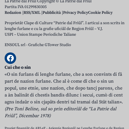
La Patrie dal Friûl Copyright © La Patrie dal Friûl
Partita IVA 01299830305
Redazion
RSS/XML
Pubblicità
Privacy Policy
Cookie Policy
Proprietât Clape di Culture “Patrie dal Friûl”. I articui a son scrits in
lenghe furlane e cu la grafie uficiâl de Regjon Friûl – V.J.
USPI – Union Stampe Periodiche Taliane
ENSOUL srl
-
Grafiche GTower Studio
Cui che o sin
«O sin furlans di lenghe furlane, che a son convints di fâ
part de nazion furlane. Che al è come dî che o sin un
popul, une etnie, une nazion, che dopo tancj parons, che
a àn balinât di chestis bandis dilunc i secui, cumò di cent
agns indaûr o sin cjapâts dentri tal tramai dal Stât talian».
(Pre Toni Beline, sul so prin editoriâl de “La Patrie dal
Friûl”, Dicembar 1978)
Progjet finanziât de ARLeF - Agjenzie Regjonâl pe Lenghe Furlane e de Regjon