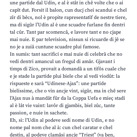
une partide dal Udin, e al è stât in chê volte che o ai
capît dut. Forsit il balon, cun ducj chei scandui e chel
zîr di bêcs, nol è propite rapresentatîf de nestre tiere,
ma di sigûr l’Udin al è une scuadre furlane fin dentri
tal cûr. Tant par scomencâ, e lavore tant e no cjape
mai nuie. E par television, nissun si ricuarde di jê se
no je a zuiâ cuntune scuadre plui famose.
In sumis: tant sacrifici e mai nuie di celebrâ che no
vedi dentri amancul un fregul di amâr. Gjavant i
timps di Zico, provait a domandâ a un tifôs cuale che
e je stade la partide plui biele che al vedi viodût: la
rispueste e sarà “Udinese-Ajax”: une partide
bielissime, che o vin ancje vint, sigûr, ma in chê sere
l’Ajax nus à mandât fûr da la Coppa Uefa e mieç stadi
al è lât vie vaint: lavôr di gjambis, biel zûc, tante
passion, e nuie in sachete.
Eh, sì: l’Udin al podeve sedi nome di Udin, e no
nome pal nom che al à: cun chel caratar e chel
destin, al podeve clamâsi ancje “Triest” (va ben,