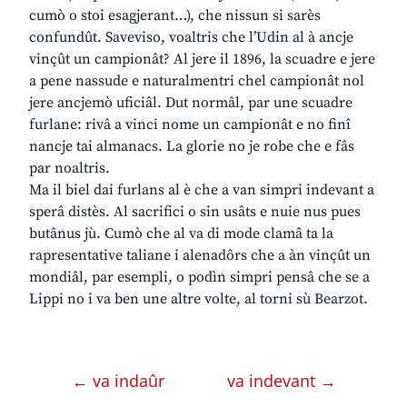
cumò o stoi esagjerant…), che nissun si sarès
confundût. Saveviso, voaltris che l’Udin al à ancje
vinçût un campionât? Al jere il 1896, la scuadre e jere
a pene nassude e naturalmentri chel campionât nol
jere ancjemò uficiâl. Dut normâl, par une scuadre
furlane: rivâ a vinci nome un campionât e no finî
nancje tai almanacs. La glorie no je robe che e fâs
par noaltris.
Ma il biel dai furlans al è che a van simpri indevant a
sperâ distès. Al sacrifici o sin usâts e nuie nus pues
butânus jù. Cumò che al va di mode clamâ ta la
rapresentative taliane i alenadôrs che a àn vinçût un
mondiâl, par esempli, o podìn simpri pensâ che se a
Lippi no i va ben une altre volte, al torni sù Bearzot.
← va indaûr
va indevant →