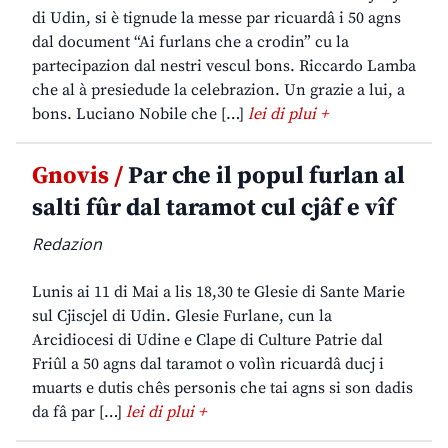
di Udin, si è tignude la messe par ricuardâ i 50 agns
dal document “Ai furlans che a crodin” cu la
partecipazion dal nestri vescul bons. Riccardo Lamba
che al à presiedude la celebrazion. Un grazie a lui, a
bons. Luciano Nobile che […]
lei di plui +
Gnovis /
Par che il popul furlan al
salti fûr dal taramot cul cjâf e vîf
Redazion
Lunis ai 11 di Mai a lis 18,30 te Glesie di Sante Marie
sul Cjiscjel di Udin. Glesie Furlane, cun la
Arcidiocesi di Udine e Clape di Culture Patrie dal
Friûl a 50 agns dal taramot o volìn ricuardâ ducj i
muarts e dutis chês personis che tai agns si son dadis
da fâ par […]
lei di plui +