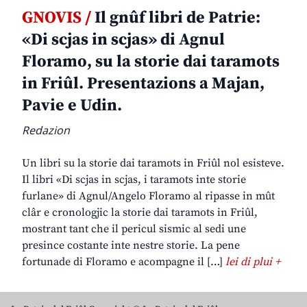
GNOVIS /
Il gnûf libri de Patrie:
«Di scjas in scjas» di Agnul
Floramo, su la storie dai taramots
in Friûl. Presentazions a Majan,
Pavie e Udin.
Redazion
Un libri su la storie dai taramots in Friûl nol esisteve.
Il libri «Di scjas in scjas, i taramots inte storie
furlane» di Agnul/Angelo Floramo al ripasse in mût
clâr e cronologjic la storie dai taramots in Friûl,
mostrant tant che il pericul sismic al sedi une
presince costante inte nestre storie. La pene
fortunade di Floramo e acompagne il […]
lei di plui +