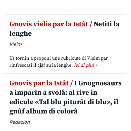
Gnovis vielis par la Istât /
Netiti la
lenghe
Vielm
Us tornin a proponi une rubricute di Vielm par
rinfrescasi il cjâf su la lenghe.
lei di plui +
Gnovis par la Istât /
I Gnognosaurs
a imparin a svolâ: al rive in
edicule «Tal blu piturât di blu», il
gnûf album di colorâ
Redazion