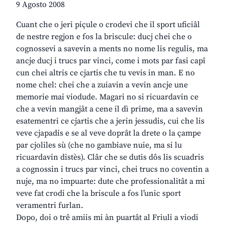
9 Agosto 2008
Cuant che o jeri piçule o crodevi che il sport uficiâl
de nestre regjon e fos la briscule: ducj chei che o
cognossevi a savevin a ments no nome lis regulis, ma
ancje ducj i trucs par vinci, come i mots par fasi capî
cun chei altris ce cjartis che tu vevis in man. E no
nome chel: chei che a zuiavin a vevin ancje une
memorie mai viodude. Magari no si ricuardavin ce
che a vevin mangjât a cene il dì prime, ma a savevin
esatementri ce cjartis che a jerin jessudis, cui che lis
veve cjapadis e se al veve doprât la drete o la çampe
par cjoliles sù (che no gambiave nuie, ma si lu
ricuardavin distès). Clâr che se dutis dôs lis scuadris
a cognossin i trucs par vinci, chei trucs no coventin a
nuje, ma no impuarte: dute che professionalitât a mi
veve fat crodi che la briscule a fos l’unic sport
veramentri furlan.
Dopo, doi o trê amiis mi àn puartât al Friuli a viodi