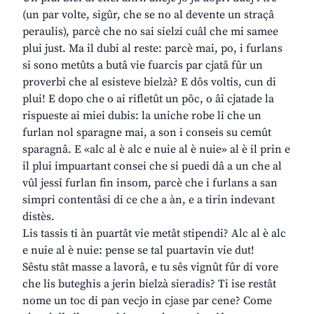
(un par volte, sigûr, che se no al devente un straçâ
peraulis), parcè che no sai sielzi cuâl che mi samee
plui just. Ma il dubi al reste: parcè mai, po, i furlans
si sono metûts a butâ vie fuarcis par cjatâ fûr un
proverbi che al esisteve bielzà? E dôs voltis, cun di
plui! E dopo che o ai rifletût un pôc, o âi cjatade la
rispueste ai miei dubis: la uniche robe li che un
furlan nol sparagne mai, a son i conseis su cemût
sparagnâ. E «alc al è alc e nuie al è nuie» al è il prin e
il plui impuartant consei che si puedi dâ a un che al
vûl jessi furlan fin insom, parcè che i furlans a san
simpri contentâsi di ce che a àn, e a tirin indevant
distès.
Lis tassis ti àn puartât vie metât stipendi? Alc al è alc
e nuie al è nuie: pense se tal puartavin vie dut!
Sêstu stât masse a lavorâ, e tu sês vignût fûr di vore
che lis buteghis a jerin bielzà sieradis? Ti ise restât
nome un toc di pan vecjo in cjase par cene? Come