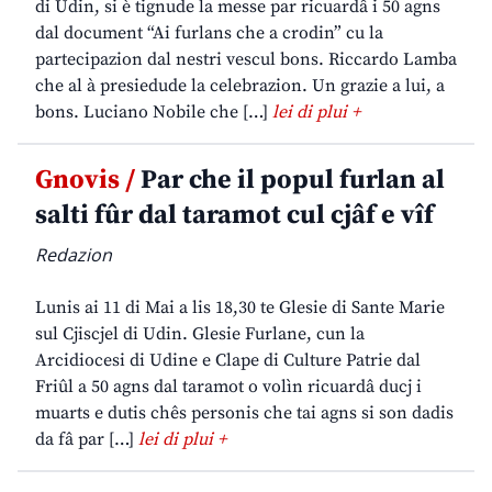
di Udin, si è tignude la messe par ricuardâ i 50 agns
dal document “Ai furlans che a crodin” cu la
partecipazion dal nestri vescul bons. Riccardo Lamba
che al à presiedude la celebrazion. Un grazie a lui, a
bons. Luciano Nobile che […]
lei di plui +
Gnovis /
Par che il popul furlan al
salti fûr dal taramot cul cjâf e vîf
Redazion
Lunis ai 11 di Mai a lis 18,30 te Glesie di Sante Marie
sul Cjiscjel di Udin. Glesie Furlane, cun la
Arcidiocesi di Udine e Clape di Culture Patrie dal
Friûl a 50 agns dal taramot o volìn ricuardâ ducj i
muarts e dutis chês personis che tai agns si son dadis
da fâ par […]
lei di plui +