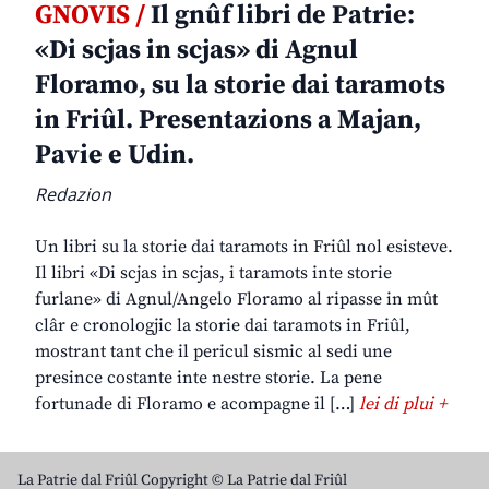
GNOVIS /
Il gnûf libri de Patrie:
«Di scjas in scjas» di Agnul
Floramo, su la storie dai taramots
in Friûl. Presentazions a Majan,
Pavie e Udin.
Redazion
Un libri su la storie dai taramots in Friûl nol esisteve.
Il libri «Di scjas in scjas, i taramots inte storie
furlane» di Agnul/Angelo Floramo al ripasse in mût
clâr e cronologjic la storie dai taramots in Friûl,
mostrant tant che il pericul sismic al sedi une
presince costante inte nestre storie. La pene
fortunade di Floramo e acompagne il […]
lei di plui +
La Patrie dal Friûl Copyright © La Patrie dal Friûl