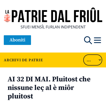
SFUEI MENSÎL FURLAN INDIPENDENT
Aboniti
ARCHIVI DE PATRIE
AI 32 DI MAI. Pluitost che
nissune leç al è miôr
pluitost
............