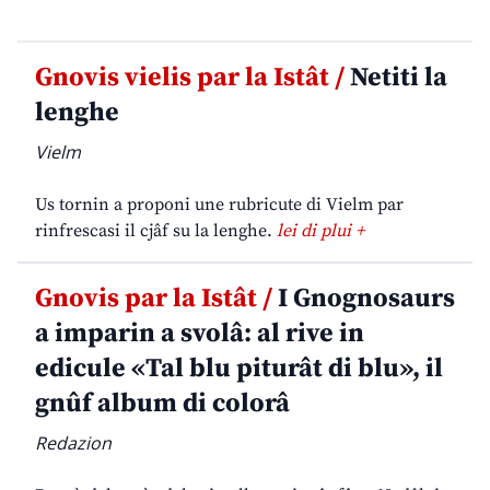
Gnovis vielis par la Istât /
Netiti la
lenghe
Vielm
Us tornin a proponi une rubricute di Vielm par
rinfrescasi il cjâf su la lenghe.
lei di plui +
Gnovis par la Istât /
I Gnognosaurs
a imparin a svolâ: al rive in
edicule «Tal blu piturât di blu», il
gnûf album di colorâ
Redazion