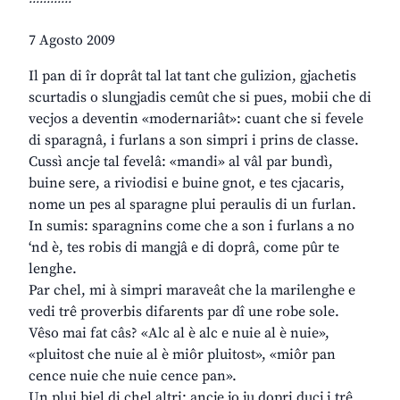
7 Agosto 2009
Il pan di îr doprât tal lat tant che gulizion, gjachetis
scurtadis o slungjadis cemût che si pues, mobii che di
vecjos a deventin «modernariât»: cuant che si fevele
di sparagnâ, i furlans a son simpri i prins de classe.
Cussì ancje tal fevelâ: «mandi» al vâl par bundì,
buine sere, a riviodisi e buine gnot, e tes cjacaris,
nome un pes al sparagne plui peraulis di un furlan.
In sumis: sparagnins come che a son i furlans a no
‘nd è, tes robis di mangjâ e di doprâ, come pûr te
lenghe.
Par chel, mi à simpri maraveât che la marilenghe e
vedi trê proverbis difarents par dî une robe sole.
Vêso mai fat câs? «Alc al è alc e nuie al è nuie»,
«pluitost che nuie al è miôr pluitost», «miôr pan
cence nuie che nuie cence pan».
Un plui biel di chel altri: ancje jo ju dopri ducj i trê