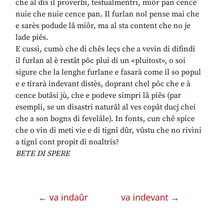
che al dîs il proverbi, testualmentri, miôr pan cence
nuie che nuie cence pan. Il furlan nol pense mai che
e sarès podude lâ miôr, ma al sta content che no je
lade piês.
E cussì, cumò che di chês leçs che a vevin di difindi
il furlan al è restât pôc plui di un «pluitost», o soi
sigure che la lenghe furlane e fasarà come il so popul
e e tirarà indevant distès, doprant chel pôc che e à
cence butâsi jù, che e podeve simpri lâ piês (par
esempli, se un disastri naturâl al ves copât ducj chei
che a son bogns di fevelâle). In fonts, cun chê spice
che o vin di meti vie e di tignî dûr, vûstu che no rivìni
a tignî cont propit di noaltris?
BETE DI SPERE
← va indaûr
va indevant →