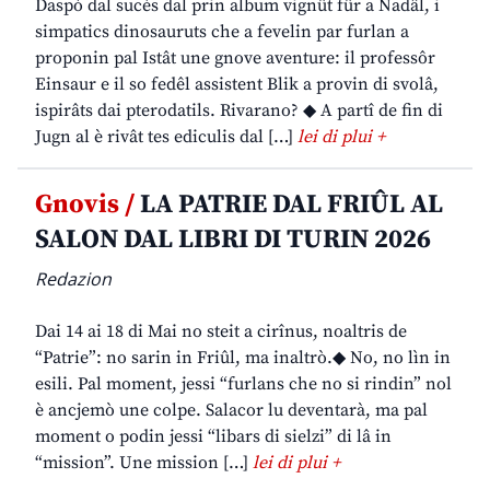
Daspò dal sucès dal prin album vignût fûr a Nadâl, i
simpatics dinosauruts che a fevelin par furlan a
proponin pal Istât une gnove aventure: il professôr
Einsaur e il so fedêl assistent Blik a provin di svolâ,
ispirâts dai pterodatils. Rivarano? ◆ A partî de fin di
Jugn al è rivât tes ediculis dal […]
lei di plui +
Gnovis /
LA PATRIE DAL FRIÛL AL
SALON DAL LIBRI DI TURIN 2026
Redazion
Dai 14 ai 18 di Mai no steit a cirînus, noaltris de
“Patrie”: no sarin in Friûl, ma inaltrò.◆ No, no lìn in
esili. Pal moment, jessi “furlans che no si rindin” nol
è ancjemò une colpe. Salacor lu deventarà, ma pal
moment o podin jessi “libars di sielzi” di lâ in
“mission”. Une mission […]
lei di plui +