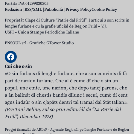
Partita IVA 01299830305
Redazion
RSS/XML
Pubblicità
Privacy Policy
Cookie Policy
Proprietât Clape di Culture “Patrie dal Friûl”. I articui a son scrits in
lenghe furlane e cu la grafie uficiâl de Regjon Friûl – V.J.
USPI – Union Stampe Periodiche Taliane
ENSOUL srl
-
Grafiche GTower Studio
Cui che o sin
«O sin furlans di lenghe furlane, che a son convints di fâ
part de nazion furlane. Che al è come dî che o sin un
popul, une etnie, une nazion, che dopo tancj parons, che
a àn balinât di chestis bandis dilunc i secui, cumò di cent
agns indaûr o sin cjapâts dentri tal tramai dal Stât talian».
(Pre Toni Beline, sul so prin editoriâl de “La Patrie dal
Friûl”, Dicembar 1978)
Progjet finanziât de ARLeF - Agjenzie Regjonâl pe Lenghe Furlane e de Regjon