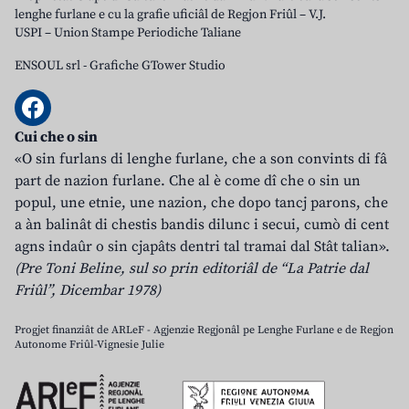
lenghe furlane e cu la grafie uficiâl de Regjon Friûl – V.J.
USPI – Union Stampe Periodiche Taliane
ENSOUL srl
-
Grafiche GTower Studio
Cui che o sin
«O sin furlans di lenghe furlane, che a son convints di fâ
part de nazion furlane. Che al è come dî che o sin un
popul, une etnie, une nazion, che dopo tancj parons, che
a àn balinât di chestis bandis dilunc i secui, cumò di cent
agns indaûr o sin cjapâts dentri tal tramai dal Stât talian».
(Pre Toni Beline, sul so prin editoriâl de “La Patrie dal
Friûl”, Dicembar 1978)
Progjet finanziât de ARLeF - Agjenzie Regjonâl pe Lenghe Furlane e de Regjon
Autonome Friûl-Vignesie Julie