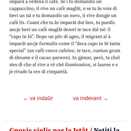
imparâ a ordenâ il cafè. Se i tu domandis un
cappuccino, ti rive un cafè maglât, e se tu âs voie di
bevi un tai e tu domandis un nero, ti rive dongje un
cafè lis. Cuant che tu âs imparât dut ben, tu puedis
ancje bevi un cafè maglât dentri te tace dal tai: il
“capo in bi”. Dopo un pôc di agns, il migrant al à
imparât ancje formulis come il “deca capo in bi tanta
special” (un cafè cence cafeine, te tace, cuntun grum
di sbrume e il cacao parsore). In gjenar, però, ta chel
stes dì che al rive a vê chê iluminazion, si lauree e e
je rivade la ore di rimpatriâ.
← va indaûr
va indevant →
Gnovis vielis par la Istât /
Netiti la