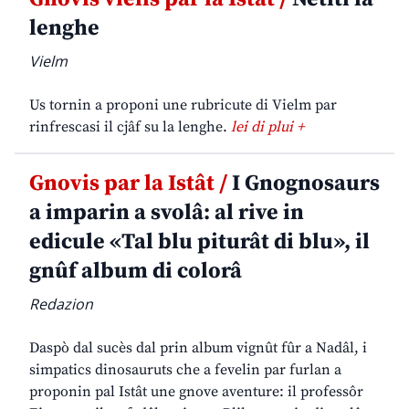
lenghe
Vielm
Us tornin a proponi une rubricute di Vielm par
rinfrescasi il cjâf su la lenghe.
lei di plui +
Gnovis par la Istât /
I Gnognosaurs
a imparin a svolâ: al rive in
edicule «Tal blu piturât di blu», il
gnûf album di colorâ
Redazion
Daspò dal sucès dal prin album vignût fûr a Nadâl, i
simpatics dinosauruts che a fevelin par furlan a
proponin pal Istât une gnove aventure: il professôr