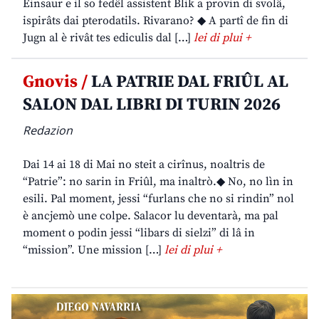
Einsaur e il so fedêl assistent Blik a provin di svolâ,
ispirâts dai pterodatils. Rivarano? ◆ A partî de fin di
Jugn al è rivât tes ediculis dal […]
lei di plui +
Gnovis /
LA PATRIE DAL FRIÛL AL
SALON DAL LIBRI DI TURIN 2026
Redazion
Dai 14 ai 18 di Mai no steit a cirînus, noaltris de
“Patrie”: no sarin in Friûl, ma inaltrò.◆ No, no lìn in
esili. Pal moment, jessi “furlans che no si rindin” nol
è ancjemò une colpe. Salacor lu deventarà, ma pal
moment o podin jessi “libars di sielzi” di lâ in
“mission”. Une mission […]
lei di plui +