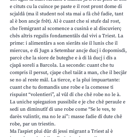
e cituts cu la cuince pe paste e il rost pront dome di
scjaldâ (ma il student nol sta mai a fâ chê fadie, tant
al è bon ancje frêt). Al è cuant che si stufe dal rost,
che l’emigrant al scomence a cusinâ e al discuvierç
chês altris regulis fondamentâls dal vivi a Triest. La
prime: i alimentârs a son sierâts sie il lunis che il
miercus, e di Jugn a Setembar ancje ducj i dopomisdì,
parcè che la siore de buteghe e à di lâ ducj i dîs a
cjapâ soreli a Barcola. La seconde: cuant che tu
compris il persut, cjape chel taiât a man, che il becjâr
se no al reste mâl. La tierce, e la plui impuartante:
cuant che tu domandis une robe e la comesse ti
rispuint “volentieri”, al vûl dî che chê robe no le à.
La uniche spiegazion pussibile e je che chê peraule e
sedi un diminutîf di une robe come “Se le ves, te
darès vulintîr, ma no le ai”: masse fadie dî dute chê
robe, par un triestin.
Ma l’aspiet plui dûr di jessi migrant a Triest al è