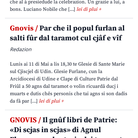
che al à presiedude la celebrazion. Un grazie a lui, a
bons. Luciano Nobile che […]
lei di plui +
Gnovis /
Par che il popul furlan al
salti fûr dal taramot cul cjâf e vîf
Redazion
Lunis ai 11 di Mai a lis 18,30 te Glesie di Sante Marie
sul Cjiscjel di Udin. Glesie Furlane, cun la
Arcidiocesi di Udine e Clape di Culture Patrie dal
Friûl a 50 agns dal taramot o volìn ricuardâ ducj i
muarts e dutis chês personis che tai agns si son dadis
da fâ par […]
lei di plui +
GNOVIS /
Il gnûf libri de Patrie:
«Di scjas in scjas» di Agnul