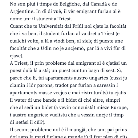
No son plui i timps de Belgjiche, dal Canadà e de
Argjentine. In dì di vuê, il vêr emigrant furlan al è
dome un: il student a Triest.
Cuant che te Universitât dal Friûl nol cjate la facoltât
che i va ben, il student furlan al va dret a Triest (e
cualchi volte, a là a viodi ben, al sielç di pueste une
facoltât che a Udin no je ancjemò, par lâ a vivi fûr di
cjase).
A Triest, il prin probleme dal emigrant al è cjatâsi un
puest dulà lâ a stâ; un puest cuntun bagn di sest. Sì,
parcè che li, tai apartaments austro ungarics (cussì ju
clamin i lôr parons, tradot par furlan a saressin i
apartaments masse vecjos e mai ristruturâts) tu cjatis
il water di une bande e il bidet di chê altre, simpri
che al sedi un bidet (a vevin concuistât mieze Europe,
i austro ungarics: vuelistu che a vessin ancje il timp
di netâsi il cûl?).
Il secont probleme nol è il mangjâ, che tant pai prins
doi agns la mari furlane e mande jù il frut plen di cits