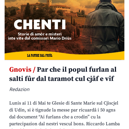
Gnovis /
Par che il popul furlan al
salti fûr dal taramot cul cjâf e vîf
Redazion
Lunis ai 11 di Mai te Glesie di Sante Marie sul Cjiscjel
di Udin, si è tignude la messe par ricuardâ i 50 agns
dal document “Ai furlans che a crodin” cu la
partecipazion dal nestri vescul bons. Riccardo Lamba