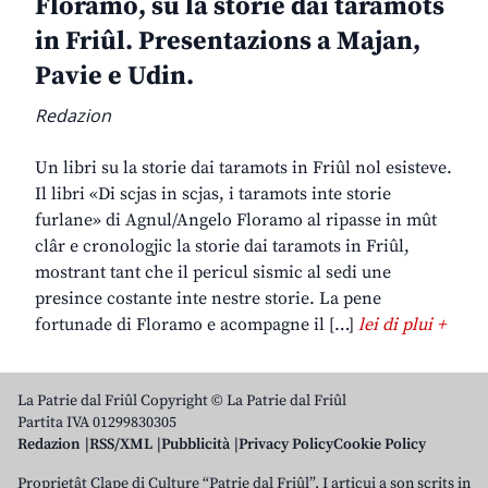
Floramo, su la storie dai taramots
in Friûl. Presentazions a Majan,
Pavie e Udin.
Redazion
Un libri su la storie dai taramots in Friûl nol esisteve.
Il libri «Di scjas in scjas, i taramots inte storie
furlane» di Agnul/Angelo Floramo al ripasse in mût
clâr e cronologjic la storie dai taramots in Friûl,
mostrant tant che il pericul sismic al sedi une
presince costante inte nestre storie. La pene
fortunade di Floramo e acompagne il […]
lei di plui +
La Patrie dal Friûl Copyright © La Patrie dal Friûl
Partita IVA 01299830305
Redazion
RSS/XML
Pubblicità
Privacy Policy
Cookie Policy
Proprietât Clape di Culture “Patrie dal Friûl”. I articui a son scrits in